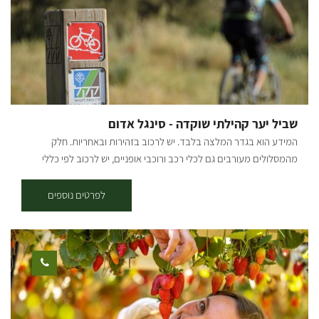
99 בקבוצה של 5 איש ומעלה, מחיר כניסה –20 ₪ למבקר, החל מגיל 6.
שביל יער קהילתי שוקדה - סינגל אדום
המידע הוא בגדר המלצה בלבד. יש לרכוב בזהירות ובאחריות. חלק
מהמסלולים מעורבים גם לכלי רכב ורוכבי אופניים, יש לרכוב לפי כללי
התנועה ולשים לב לשילוט. רמת קושי: דרגת קושי בינונית-קשה. אורך
המסלול בק"מ: אורכו 12.5 ק"מ. נקודת התחלה וסיום: בארי (מעגלי, הסינגל
לפרטים נוספים
חד-כיווני עם כיוון השעון). תקציר על אזור הטיול: המסלול עובר בפינות
הרחוקות והפורחות ביער שוקדה, הסינגל משולט בשטח באמצעות עמודי
עץ שעליהם לוח קטן בצבע אדום עם רוכב אופניים במרכזו. תקציר
המסלול: יציאה מבארי, נרכב בדרך העפר המקבילה לכביש הכניסה לבארי
לכיוון כביש 232, נחצה וניכנס לדרך מצד ימין, לאחר 200 מ' בפיצול נמשיך
ימינה, אל הסינגל המסומן אדום. סינגל בלווה בעליות, ירידות ומגלשות
טבעיות. בדרך נעבור ונראה את באר עמוקה ובאר אנטיליה. בהמשך