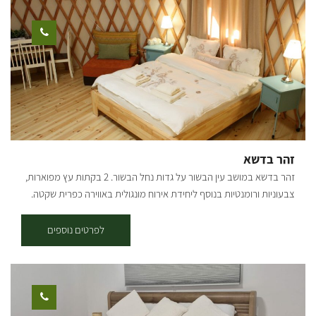
לשזור בעדינות לתוך החדרים את החוויה שלנו. חדרי המלון מוקפים
במדשאות מטופחות וגינות פרחים, טבולים באווירה כפרית ייחודית. במתחם
האירוח פזורים ערסלים ופינות ישיבה אטרקטיביות תחת צילם של עצים
רחבי נוף מתחת לחופת השמיים הענקית. המרחבים הגדולים של המלון
מאפשרים לילדיכם להסתובב בחופשיות ובביטחון לשחק וליהנות משפע
המתקנים אותם מציע המלון. לרשותכם בריכת שחייה יפהפייה, טרקלין
כנסים, ומוזיאון "מורשת צאן ברזל". כחלק מתפיסת האירוח במלון, הארוחות
המוגשות במסעדת המלון מבוססות על תפריט טרי ייחודי ומקורי המתבסס
על תוצרת האזור, מחלבות, יקבים וחוות, המעניקים חוויה ישראלית. צוות
זהר בדשא
המלון ישמח לעמוד לרשותכם לכול דבר ועניין. [gallery
זהר בדשא במושב עין הבשור על גדות נחל הבשור. 2 בקתות עץ מפוארות,
ids="33562,33560,33558,33556,33554,33552,33550,33548,33546"
צבעוניות ורומנטיות בנוסף ליחידת אירוח מונגולית באווירה כפרית שקטה.
orderby="rand"]
אצלנו בבקתות: סלון מעוצב וממוזג, טלוויזיה בכבלים, מיטה מפנקת ואבזור
מלא. חדר שינה מקסים עם נרות וניחוחות רומנטיים, טלוויזיה ומזגן, ג'קוזי
לפרטים נוספים
גדול במקלחת, מטבחון מאובזר ופינת אוכל, גינה מטופחת ויפיפייה עם פינת
מנגל וערסל. *בקיץ – בריכת שחיה של המושב.