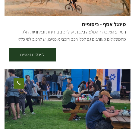
המסלולים פונים שמאלה לרכיבה בבתרונות הנחל ואז חזרה למסלול.
באזור מאגרי הבשור עולים מעט מהנחל לרכיבה נופית ויורדים חזרה. מעט
אחרי באר שרוחן עולים שוב מהנחל ונכנסים אל פארק הבשור (אשכול),
סינגל אסף - כיסופים
וממשיכים בגשר הרכבת הבריטית וחוצים את הנחל. ממשיכים ברכיבה
המידע הוא בגדר המלצה בלבד. יש לרכוב בזהירות ובאחריות. חלק
לאורך הנחל ובסמוך למאגר נירים חוצים את 232 מתחת לגשר ועולי לחניון
מהמסלולים מעורבים גם לכלי רכב ורוכבי אופניים, יש לרכוב לפי כללי
גמה. ממשיכים במורד הנחל לכיוון רעים ומשם עולים על הסינגל האדום
התנועה ולשים לב לשילוט. רמת קושי: בינונית אורך המסלול בק"מ: סינגל
לבארי. קרדיט צילום: טכנוגרפיקס מפה: *המידע מתוך אתרים לה מדווש
אסף כיסופים ממבואת גמה - 28 ק"מ, ממבואת בית הכנסת מעון - אורך
לפרטים נוספים
ומסלולי אופניים בשטח עם קק"ל
22.5 ק"מ. נקודת התחלה וסיום: מבואת גמה/ מבואת בית הכנסת מעון
תקציר על אזור הטיול: הסינגל נקרא על שם שני הנחלים העיקריים לאורכם
הוא זורם – נחל אסף ונחל כיסופים. הרכיבה רוב הזמן בשטחים חקלאיים.
הלולאה המרכזית מסומנת בשטח על ידי עמודי עץ עם שלט קטן ובו רוכב
אופניים כחול על רקע צהוב. הרכיבה היא אך ורק בכיוון המסומן – עם כיוון
השעון בלולאה המרכזית, למעט שבילי הגישה למבואות שהינם דו-כיווניים.
תקציר המסלול: ממבואת גמה - מן החניון נצא צפונה בשולי תל גמה ונפנה
שמאלה להשתלבות בסינגל הבשור, עד שנתפצל שמאלה, נחצה את הערוץ
נחל הבשור, נטפס על הגדה הנגדית ונמשיך אל נחל אסף. לאחר כ1.5 ק"מ
בהמשך הסינגל התחברות למגיעים ממבואת בית כנסת מעון. נמשיך
בסינגל בין גבעות ותלוליות בתוך החורש. בהמשך המסלול נגיע אל מגדל