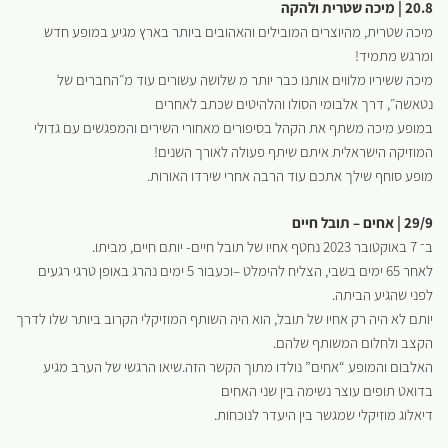
20.8 | מיכה שטרית ולהקה
מיכה שטרית, מהיוצרים המובילים והאהובים ביותר בארץ מגיע במופע חדש
ומרגש מתמיד!
מיכה ששיריו מלווים אותנו כבר יותר מ שלושה עשורים עוד מ״החברים של
נטאשה״, דרך אלבומי הסולו והלהיטים שכתב לאחרים
במופע מיכה משתף את הקהל בסיפורים מאחורי השירים והמפגשים עם גדולי
המוזיקה הישראלית איתם שיתף פעולה לאורך השנים!
מופע סוחף שילך אתכם עוד הרבה אחרי שירדו האורות.
29/9 | אחים – תובל חיים
ב־ 7 באוקטובר 2023 נחטף אחיו של תובל חיים- יותם חיים, מביתו.
לאחר 65 ימים בשבי, הצליח להימלט –וכעבור 5 ימים נהרג באופן טרגי רגעים
לפני שהגיע הביתה.
יותם לא היה רק אחיו של תובל, הוא היה השותף המוזיקלי הקרוב ביותר שלו לדרך
הקצב ולחלום המשותף שלהם.
האלבום והמופע “אחים” נולדו מתוך הקשר הזה.שיאו הרגשי של הערב מגיע
בדואט תופים עוצר נשימה בין שני האחים
דיאלוג מוזיקלי שמגשר בין היעדר לנוכחות.