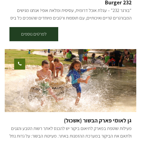
Burger 232
התצפית כיסופים. לאחר כ-4 ק"מ, בהמשך המסלול התפצלות לרוכבים
“בורגר 232” – עגלת אוכל דרומית, עסיסית ומלאת אופי! אנחנו מגישים
ממבואת גמה (שמאלה) או ממבואת בית הכנסת מעון (ימינה). קרדיט
המבורגרים טריים ואיכותיים, עם תוספות ורטבים מיוחדים שהופכים כל ביס
צילום: אילן שחם *המידע מתוך אתרים לה מדווש ומסלולי אופניים בשטח
לחוויה. יושבים סמוך לכביש 232 בקיבוץ מגן, פתוחים שני עד שבת!
עם קק"ל
מזמינים את כולם – לבוא לפתוח שולחן באוויר הפתוח. אוכל טוב, אווירה
לפרטים נוספים
טובה – מה צריך יותר מזה?! ייתכנו שינויים בימים ושעות הפתיחה, מומלץ
להתעדכן לפני הגעה.
גן לאומי פארק הבשור (אשכול)
פעילות שוטפת בפארק לתיאום ביקור יש להכנס לאתר רשות הטבע והגנים
ולתאם את הביקור במערכת ההזמנות באתר. מעיינות הבשור: על גדות נחל