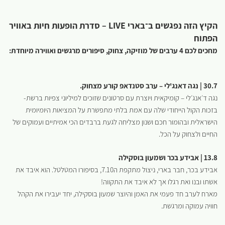
הקיץ הזה נפגשים ב־בארי LIVE – סדרת הופעות חיות באוויר
הפתוח
מחכים לכם 4 ערבים של מוזיקה, צחוק, סיפורים מרגשים ואווירה מיוחדת:
30.7 | נגה דאנג'לי – ערב סטנדאפ קורע מצחוק.
נגה ד׳אנג׳לי – קומיקאית ויוצרת עם סרטונים שזוכים למיליוני צפיות ברשת-
בזכות הקול הייחודי שלה עם אמת בלתי מתפשרת על המציאות היומיומית
הישראלית ובהומור חכם ושנון מצליחה לגעת ברבדים הכי אמיתיים ועמוקים של
החיים ולצחוק על הכל.
13.8 | אבידע בכר ושמעון בוסקילה
אבידע בכר, חבר בארי, ניצול מתקפת ה7.10, בסיפורו המטלטל. הוא איבד את
אשתו ובנו ואת רגלו אך לא איבד את התקווה!
מארח לערב חד פעמי את האמן והיוצר שמעון בוסקילה, יחד יעבירו את הקהל
חוויה עמוקה ומרגשת.