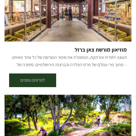
המקבילה לכביש הכניסה לבארי לכיוון כביש 232, נחצה וניכנס לדרך מצד
ימין, שם נראה שילוט של הסינגל. לאחר 200 מ' בסינגל נגיע לפיצול שבו
נמשיך בזרוע השמאלית, עם הסימון הכחול, במשך כשני קילומטרים
נוספים, עד שהוא מתעקל ימינה ומתרחק מכביש 232. בדרך עוברים
בחלקי שטח פתוחים וחלק בתוך החורש. 5.7 ק"מ מתחילת המסלול, אנו
פוגשים את דרך נוף יער שוקדה, ופונים בה ימינה לחזרה לכיוון בארי. *
יציאה משוקדה - מחניון שוקדה נמשיך 500 מ' בדרך הנוף, עד שנראה
מוזיאון מורשת צאן ברזל
סינגל החוצה את הדרך ואת שלט ההסבר על השבילים משמאל. נמשיך ישר
תצוגה ייחודית ומרתקת, המספרת את סיפור המורשת של כל אחד מאיתנו
ונשתלב בשביל הכחול החוזר לכיוון כביש 232. קרדיט צילום: אילן שחם
- מתוך פרי עמלם של חרטי הפלדה והברונזה הירושלמיים. סיפורה של
מפה: *המידע מתוך אתרים לה מדווש ומסלולי אופניים בשטח עם קק"ל
המדינה יכול להתבטא במגוון דרכים: אתרים היסטוריים, ספרות, שירה,
שטרות, מטבעות, שמות מקומות ועוד. דווקא בצאלים תמצאו מוזאון מיוחד
לפרטים נוספים
ומרתק המציג את המורשת הארצישראלית של תשעים השנים האחרונות
מוטבעת בפלדה ובמתכת. הסיפור התחיל בסבא שמואל שעלה לארץ מוינה
ב-1911. בהמלצת מורו ורבו בוריס שץ מבצלאל פתח בירושלים בית
מלאכה לחותמות ולפיתוחים אומנותיים. שמואל עוד נע על הקו
וינה-ירושלים אבל לבסוף השתקע סופית בעיר הקודש ופעל בה עם שני בניו.
ב-2003 החליט אליהו לסגור את העסק המשפחתי שפעל בירושלים
ולהעבירו לקיבוץ. במשך כעשר שנים שכנו להם מאות הפריטים במקלט