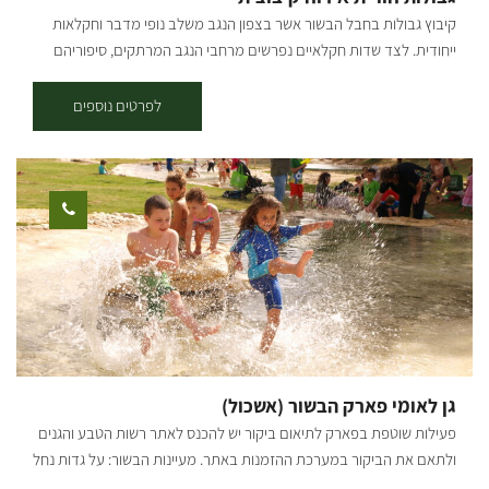
קיבוץ גבולות בחבל הבשור אשר בצפון הנגב משלב נופי מדבר וחקלאות
ייחודית. לצד שדות חקלאיים נפרשים מרחבי הנגב המרתקים, סיפוריהם
ונוף אנושי יוצא דופן. קיבוץ גבולות הראשון מבין שלושת המצפים הראשונים
בנגב מבטיח לכם חופשה המשלבת נגיעה קיבוצית עם היסטוריה מפוארת
לפרטים נוספים
ושקט ורוגע ללא הפסקה. בגבולות שני מתחמי אירוח: 26 יחידות אירוח
קיבוציות צמודות קרקע המותאמות עד זוג +3 בכל יחידה יש מטבחון עם
מקרר, מיקרוגל וערכת קפה, מזגן, וטלוויזיה בכבלים. אירוח שיתופי: שתי
מלוניות משפחתיות/ קבוצתיות המעוצבות בסגנון מקסיקני מלונית אחת עם
10 חדרי שינה (36 מיטות) והשנייה עם 7 חדרי שינה (24 מיטות) בכל חדר
שירותים ומקלחת פרטיים ובכל מלונית מטבח וסלון משותפים.. סביבת
האתר ירוקה ומטופחת, מדשאות מוריקות, עצים וצל לרוב, מתקני מנגל,
שולחנות פיקניק, נדנדות וערסלים המעניקים תחושה של שלווה קיבוצית
אוטנטית. בקיבוץ עומדים לרשותכם: חדר אוכל כשר, בריכת שחייה מקורה
ומחוממת פעילה כל השנה, פאב, מרכולית, מגרשי ספורט ומתקני כושר
ושעשועים, חדרי התכנסות וסמינר. סיור בקיבוץ סיור מודרך בעקבות סיפורו
גן לאומי פארק הבשור (אשכול)
של קיבוץ גבולות מאז ועד היום דרך יצירות פסיפס מקומיות. מימי המעבר
פעילות שוטפת בפארק לתיאום ביקור יש להכנס לאתר רשות הטבע והגנים
ממצפה גבולות לקיבוץ החדש, מימי בתי הילדים ועד הלינה המשפחתית
ולתאם את הביקור במערכת ההזמנות באתר. מעיינות הבשור: על גדות נחל
מימי הקיבוץ השיתופי ועד לקיבוץ המופרט. ולמי שאנחנו היום - הפרנסה,
הבשור- מהגדולים שבנחלי ארצנו, משתרע פארק אשכול שאת רובו נטע