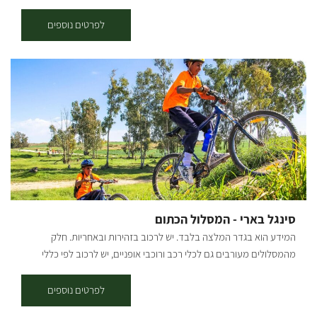
הבשור- מהגדולים שבנחלי ארצנו, משתרע פארק אשכול שאת רובו נטע
אדם (לפיתוח הפארק ותפעולו שותפים הקק"ל, רשות הטבע והגנים ומועצה
לפרטים נוספים
אזורית מרחבים). הפארק- כתם ירוק ומוקד משיכה למטיילים באזור הנגב
הצפוני. כל עונה "צובעת" את הפארק והסובב אותו בגוונים שונים ובחודשים
פברואר-מרץ נצבע האזור כולו ב"אודם הכלנית"- מראה עוצר נשימה
הקורא לנו לצאת מהבית את חיק הטבע ולהתבשם מהפריחה. הכניסה אל
הפארק – מערבית לאופקים. ניתן להגיע אל הפארק מצומת יד מרדכי,
מצומת מגן, מצומת גילת. המעיינות נובעים במספר מוקדים והם נאגמים
לשורת ברכות מלאכותיות בלב הפארק ולברכות שכשוך. להנאת המטיילים
הוצבו מתקני שעשוע לילדים. אפשרות הבילוי בפארק וסביבתו מגוונות.
בכניסה לפארק כדאי להצטייד בדפדפת ומפה עם הסברים מפורטים. עליה
למצפור והליכה לאורך המעיינות מתאימה לכולם, כמובן שניתן לצאת
לסיורים ארוכים יותר. (אל תל שרוחן – כשעתיים). בפארק שפע מרחבים,
סינגל בארי - המסלול הכתום
מדשאות ופינות צל לרוב. הפארק נושק למגוון מסלולים ברגל, ברכב
המידע הוא בגדר המלצה בלבד. יש לרכוב בזהירות ובאחריות. חלק
ובאופניים. ניתן ללון בפארק או באחד מהאורחנים באזור. בפארק שבילי
מהמסלולים מעורבים גם לכלי רכב ורוכבי אופניים, יש לרכוב לפי כללי
אופניים מסומנים. מחניון המוצא יוצאים שני שבילים טבעתיים האחד מסומן
התנועה ולשים לב לשילוט. רמת קושי: בינוני אורך המסלול בק"מ: כ-8.5-9
ירוק והשני בכחול. הכניסה בתשלום.
ק"מ נקודת התחלה וסיום: בארי תקציר על אזור הטיול: נקודות עניין בדרך:
לפרטים נוספים
מטע חוחובה לשמן לתעשיית הקוסמטיקה, מחסני התחמושת של חייל