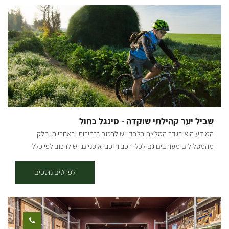
האוויר הבריטי, נקודת תצפית מרשימה. בעונת הפריחה רכיבה בין מרבדי
הכלניות בין המרשימים ביותר באזור ופרחים רבים נוספים מגדל קק"ל.
תקציר המסלול: יוצאים מצומת בארי מערבה על כבישי הביטחון לכוון
נחביר. ממשיכים לכוון מגדל השמירה של קק"ל. מכאן פונים שמאלה על
דרך העפר הלבנה עד לפניה ליד שרידי מבנים הנקראים אבו מועליק. פונים
ימינה, השביל חולף ליד רמפת פריקת טנקים ומשם נתחיל לחזור אל הכביש
ממנו הגענו כ-200 מ' מערבה ממגדל התצפית של קק"ל. מנקודה זו אפשר
לחזור ימינה לכיוון בארי קרדיט צילום: יואב לביא מפה: *המידע מתוך
אתרים לה מדווש ומסלולי אופניים בשטח עם קק"ל
שביל יער קהילתי שוקדה - סינגל כחול
המידע הוא בגדר המלצה בלבד. יש לרכוב בזהירות ובאחריות. חלק
מהמסלולים מעורבים גם לכלי רכב ורוכבי אופניים, יש לרכוב לפי כללי
התנועה ולשים לב לשילוט. רמת קושי: קלה. אורך המסלול בק"מ: אורכו 7.5
ק"מ נקודת התחלה וסיום: ניתן לצאת למסלול משתי נקודות התחלה וסיום -
לפרטים נוספים
בארי ויער שוקדה (המסלול הינו מעגלי, חד-כיווני עם כיוון השעון). תקציר על
אזור הטיול: המסלול עובר בפינות הרחוקות והפורחות ביער שוקדה, הסינגל
משולט בשטח באמצעות עמודי עץ שעליהם לוח קטן בצבע כחול עם רוכב
אופניים במרכזו. תקציר המסלול: * יציאה מבארי - נרכב בדרך העפר