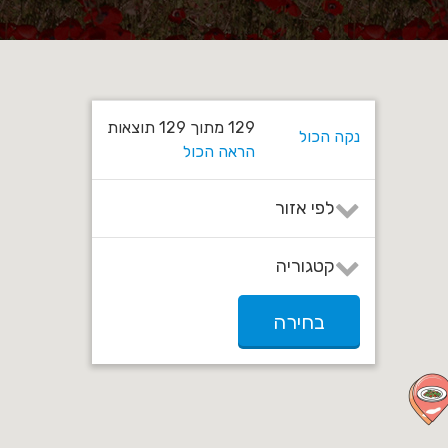
129
מתוך
129
תוצאות
נקה הכול
הראה הכול
לפי אזור
אשכול
בני שמעון
קטגוריה
שדות נגב
מרחבים
כל הקטגוריות
שער הנגב
בחירה
לינה
פעילויות חקלאיות
אטרקציות
גלריות וקניות