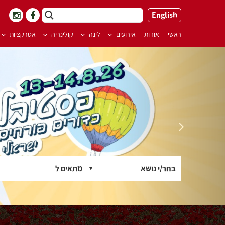
ילוג
English
תוכן
ראשי
אודות
אירועים
לינה
קולינריה
אטרקציות
בחר/י נושא