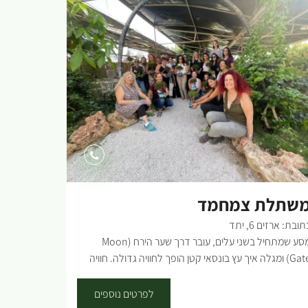
שתלת צמחמד
תובת: ארזים 6, יתד
מסע שמתחיל בשני עלים, עובר דרך שער הירח (Moon
Gate) ומגלה איך עץ בונסאי קטן הופך לחוויה גדולה. חוויה
קלאית שהיא חלק מאומנות עתיקה מהמזרח. ⁠סיור מונחה
בבתי הצמיחה ואחר כך הפתעה - מזכרת אישית. 45 דקות,
לפרטים נוספים
35 ש"ח למשתתף. ⁠סדנה בה תוכלו להתנסות, להכיר,