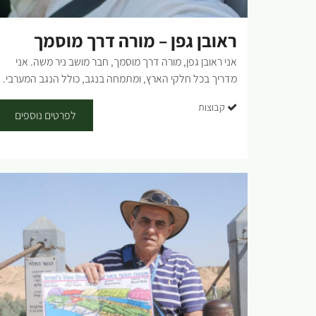
רחב של טעימות יין ומטעמים מקומיים...
ראובן גפן – מורה דרך מוסמך
אני ראובן גפן, מורה דרך מוסמך, חבר מושב ניר משה. אני
מדריך בכל חלקי הארץ, ומתמחה בנגב, כולל הנגב המערבי.
אני מדריך בעברית וגם באנגלית (שפת אם). אני מדריך
קבוצות
קבוצות גדולות וקטנות ויכול לקחת קבוצה של עד 6 בטויוטה
לפרטים נוספים
לנדקרוזר שלי לטיול 4X4 בלתי נשכח....