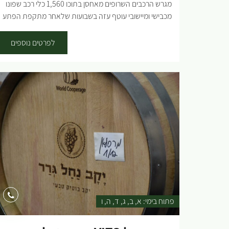
מגרש הרכבים השרופים מאחסן בתוכו 1,560 כלי רכב שפונו
מכבישי ומיישובי עוטף עזה בשבועות שלאחר מתקפת הפתע
של בוקר שמחת תורה, כ"ב בתשרי, תשפ"ג, ה-7/10/2023.
המגרש הוקם כפתרון לוגיסטי לקליטת כלי רכב שפונו מכבישי
לפרטים נוספים
העוטף, במטרה לפנות את צירי התנועה ולאפשר תנועה
מבצעית של כוחות לוחמים. את פינוי כלי הרכב הובילו קצינים
ולוחמי פיקוד העורף אל מול חברת נתיבי ישראל, בשיתוף עם
אנשי מס רכוש אשר קלטו את כלי הרכב במטרה לזהות,
ובהמשך לפצות את בעלי הרכב. הרכבים אשר הובאו למגרש
עברו, עוד במקום הימצאם, ולאחר מכן גם כאן במגרש, תהליך
שכלל סילוק אמצעי חבלה כגון מטענים, רימונים וכלי לחימה
נוספים שעלולים לפגוע בכוחות המטפלים ברכבים, איסוף
שיירי הנרצחים כדי להביאם לקבורה, איסוף חפצים אישיים
ומזהים של יושבי הרכבים, איסוף מצלמות ומידע מודיעיני
מהרכבים במטרה להבין מה עלה בגורל יושבי הרכב ותהליכים
נוספים. מאחורי כל כלי רכב ישנו סיפור על משפחות, ילדים,
הורים, מבוגרים וצעירים, שהיו במסיבה או בשטחי העוטף. כל
פתוח בימי:
א
ב
ג
ד
ה
ו
סיפור משלים עוד חלק...