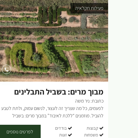
פעילות חקלאית
מבוך מרים: בשביל התבלינים
כתובת: ניר משה
והבשמים
לפעמים, כל מה שצריך זה לעצור, לנשום עמוק, ולתת לטבע
להוביל. מוזמנים “ללכת לאיבוד” במבוך מרים: בשביל
התבלינים והבשמים ולמצוא את עצמכם בחוויה ריחנית
קבוצות
בודדים
וצבעונית במיוחד. רוצים לדעת איזה צמח מחדד את הזיכרון?
לפרטים נוספים
משפחות
זוגות
מה עוזר לכאב ראש? שמעתם על צחצוח חניכיים? בואו למבוך