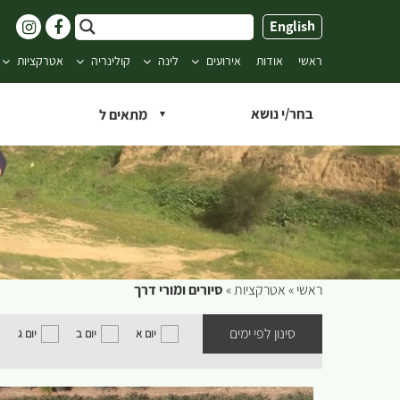
ילוג
English
תוכן
ראשי
אודות
אירועים
לינה
קולינריה
אטרקציות
בחר/י נושא
ראשי
»
אטרקציות
»
סיורים ומורי דרך
סינון לפי ימים
יום א
יום ב
יום ג