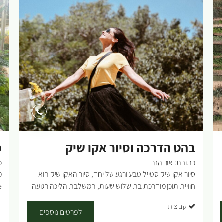
בהט הדרכה וסיור אקו שיק
מ
כתובת: אור הנר
כ
סיור אקו שיק סטייל טבע ורגע של יחד, סיור האקו שיק הוא
חוויית תוכן מודרכת בת שלוש שעות, המשלבת הליכה רגועה
בטבע, הרצאת אקו־שיק מעשית ורגע של עצירה והתבוננות.
ח
קבוצות
זהו סיור שמזמין להאט את הקצב, להיות יחד, ולפגוש סטייל
לפרטים נוספים
ודרך חיים מזווית רגישה ומודעת. הסיור מתקיים במרחב