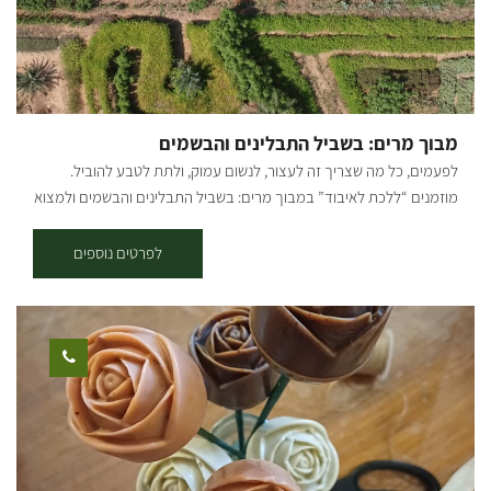
בתוספת מחיר עבור שימוש בחומרים (זהב, כסף, אבנים), משך הסדנא 3
שעות, כמות משתתפים 2-4 לסדנא. הסדנאות והקורסים בתיאום והזמנה
מראש בטלפון. [gallery columns="4"
ids="28384,28386,28388,28390,28392,28394,28396,28398,28400,28
404,28406,28410" orderby="rand"]
מבוך מרים: בשביל התבלינים והבשמים
לפעמים, כל מה שצריך זה לעצור, לנשום עמוק, ולתת לטבע להוביל.
מוזמנים “ללכת לאיבוד” במבוך מרים: בשביל התבלינים והבשמים ולמצוא
את עצמכם בחוויה ריחנית וצבעונית במיוחד. רוצים לדעת איזה צמח
מחדד את הזיכרון? מה עוזר לכאב ראש? שמעתם על צחצוח חניכיים? בואו
לפרטים נוספים
למבוך וצחצחו את הידע שלכם על צמחי מרפא! לאן מוביל המבוך? -
להיכרות עם צמחי מרפא - לחוויה של כל החושים - לרוגע ושלווה פנימית
בטוח שתצליחו למצוא את היציאה מהמבוך, אבל לא בטוח שתרצו לצאת
:-) מה מחכה לכם בסיור? - נרחרח, נמשש ונטעם - נלמד לזהות צמחי
תבלין. - ניצור שקיות ריח קסומות וניקח הביתה ניחוח של טבע אמיתי. - נגלה
את סודות הצמחים ונבין את היתרונות הבריאותיים של כל צמח. - נקנח עם
חליטת לימונדת צמחים ביתית ומרעננת. מחפשים חוויה מיוחדת אפילו
יותר? הצטרפו לסיור לילה לאור פנסים - בהזמנה מראש. בגמר הסיור
יושבים מסביב למדורה לשתיית חליטה חמה של צמחי תבלין. מומלץ להביא