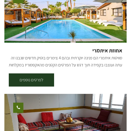
אחוזת איתמרי
סוויטות איתמרי הם פנינה יוקרתית ובהם 4 צימרים בוטיק חדשים שנבנו זה
עתה ועוצבו בקפידה תוך דגש על הפרטים הקטנים מהאקססוריז במקלחות
ועד ריהוט החוץ. המקום נקי במיוחד ומאובזר בציוד חדיש. בצימרים, בעלת
הבית מפנקת תמיד ובאופן ספונטני (אוקיי, אולי עשינו פה ספוילר קטן), ועל
לפרטים נוספים
כך יעידו אורחים ששהו במקום ונותרו מופתעים מהלב הרחב של המארחים.
הצימרים מותאמים לזוגות, למסיבות רווקות/רווקים, למשפחה או לפני
חתונה. מה במקום: מיטה מפוארת, פינת איפור בסגנון וינטאג' ועיצוב
מקסים ומושלם לצורך צילומים (לכלות ובכלל), ספה נפתחת שגם בה ניתן
לישון, שולחן סלוני מעץ אלון מעושן, שולחן מטבח, מטבח מאובזר כולל
מכונת אספרסו של Nespreso, פלטת בישול ופלטת שבת ומיחם לשומרי
שבת. המקום מתאים גם לדתיים, במטבחים קיימים כלים בשריים וחלביים