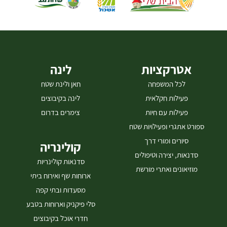
גלוטן. המקום נגיש לנכים. בתיאום מראש, ניתן לסגור את המקום לאירועים
פרטיים עד 50 אנשים. לארוחה במקום, יש צורך בתיאום רק לקבוצה מעל
6 אנשים. המקום חלבי, להלן התפריט:
אטרקציות
לינה
לכל המשפחה
חאן ולינת שטח
פעילות חקלאית
לינה בקיבוצים
פעילות עם חיות
צימרים בדרום
ספורט אתגרי ופעילויות שטח
סיורים ומורי דרך
קולינריה
סדנאות, יצירה וטיפולים
סדנאות קולינריות
מוזיאונים ואתרי מורשת
ארוחות שף ואירוח ביתי
מסעדות ובתי קפה
סלי פיקניק וארוחות בטבע
חדרי אוכל בקיבוצים