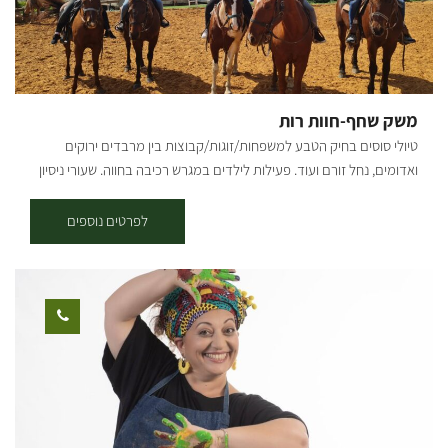
משק שחף-חוות רות
טיולי סוסים בחיק הטבע למשפחות/זוגות/קבוצות בין מרבדים ירוקים
ואדומים, נחל זורם ועוד. פעילות לילדים במגרש רכיבה בחווה. שעורי ניסיון
לילדים בחווה. בחלק מהימים יהיו דוכני אוכל ושתיה בחווה. - יש הגבלת גיל
והגבלת משקל בכל הפעילות עם הסוסים. - פעילות בחווה מגיל 4, טיולים
לפרטים נוספים
מגיל 9 (ובתנאי שנראה יכולת רכיבה). - נשמח לעזור לכם לתכנן הצעות
נישואין, ימי הולדת, ארוחות בשטח ועוד. - יש להגיע עם מכנס ארוך ונעליים
סגורות.