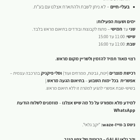
בעלי-חיים
– לא ניתן לשבת ולהתארח אצלנו עם בע"ח.
ימים ושעות הפעילות:
שני
עד
חמישי
– פתוח לקבוצות ובודדים בתיאום מראש בלבד.
שישי
: 11:00 עד 15:00
שבת
: 11:00 עד 16:00
רצוי מאוד תמיד להזמין ולשריין מקום מראש.
רכישת מוצרים
(יינות, גבינות, ממרחים ועוד)
וסלי פיקניק
בהרכבה עצמית –
אפשרית בכל ימות השבוע
–
בתיאום הגעה מראש
.|
בשישי-שבת אפשרי להגיע למטרה זו ללא תיאום מראש.
למידע מלא ומפורט על כל מה שיש אצלנו
–
מוזמנים לשלוח הודעת
WhatsApp
ניווט ב-ווייז-
waze
:
"יקב גלאי".
יקב גלאי
GALAI
– הבוטיק של צפון הנגב.