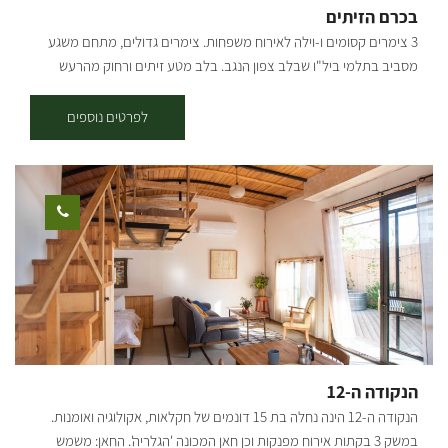
בכרם הזיתים
לעריכת אירועים בניחוח טבע מדברי. במקום ניתן להנציח רגעים בלתי
3 צימרים קסומים ו-וילה לאירוח משפחות. צימרים גדולים, מתחם משגע
נשכחים לכל החיים: יום הולדת, חתונה, שבת חתן ועוד. כמו כן, ניתן לערוך
מסביב בתלמי ביל"ו שבלב צפון הנגב. בלב מטע זיתים ורחוק מהרעש
במקום אירועים מסורתיים דוגמת קבלת שבת חגיגית, פעילויות מסורתיות
והבלאגן של המרכז. באזור: מדשאה, סבך מוצל, כרם זיתים ענק נשקף
בשבת ובחג ועוד.
מהדק, נוף מרחבים מרחיב ריאות בצימר עצמו: פינת מנגל, ג'קוזי גדול,
לפרטים נוספים
ספא, בריכה ענקית. אפשרות לארוחות קייטרינג בתיאום מראש, לאלה שלא
בא להם להוציא אנרגיה על בישולים. הצימרים שוכנים בתוך כרם זיתים.
הנקודה ה-12
הנקודה ה-12 הינה נחלה בת 15 דונמים של חקלאות, אקולוגיה ואומנות.
במשק 3 בקתות אירוח מפנקות וכן חאן המכונה 'הגלריה'. החאן: משמש