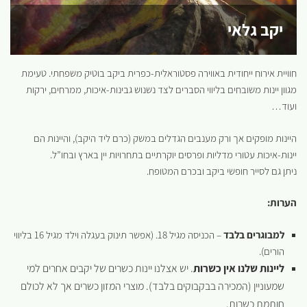
יקב גלאי
חוויית אירוח ייחודית באווירה פסטוראלית-כפרית ביקב בוטיק משפחתי. טעימת
מגוון יינות משובחים בליווי הסברים לצד נשנוש גבינות-איכות, ממרחים, ירקות
ועוד…
היינות מופקים אך ורק מענבים הגדלים במשק (כרם ליד היקב), והיינות הם
יינות-איכות עטורי מדליות ופרסים יוקרתיים בתחרויות יין בארץ ובחו”ל.
ניתן גם לסייר חופשי ביקב ובכרם המטופח.
הערות:
למבוגרים בלבד
– הכניסה מגיל 18. (אפשר תינוק בעגלה וילד מגיל 16 בליווי
הורים).
ליינות שלנו אין כשרות
. יש אצלנו יינות כשרים של יקבים אחרים למי
שמעוניין (המכירה בבקבוקים בלבד). מוצרי המזון כשרים אך לא לכולם
חותמת כשרות.