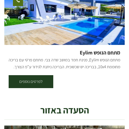
מראש. הכפר אקולוגי, בו פינות מחזור וקומפוסט, בריכות נפרדות
המשמשות לטיהור וניקוי מים אפורים. מערכת אנאירובית ואגן ירוק לטיהור
מים שחורים. משתלה הידרופונית. בית בוץ. גני תבלינים ובוסתן עצי פרי.
במושב ניר עקיבא ניתן ליהנות ממגרשי כדורגל וכדורסל, פארק קטן וחביב
עם נדנדות ומתקני כושר ובית כנסת. המושב סמוך לצומת בית קמה (כביש
6) וצומת הגדי (נתיבות) שעה נסיעה ממרכז הארץ בסמוך לחוות השקמים
וביתרונות רוחמה. המקום נגיש חלקית
מתחם הנופש Eylim
מתחם הנופש Eylim, פנינת חמד במושב שדה צבי. מתחם פרטי עם בריכה
מחוממת 10x4, בבריכה יש שכשוכית. הבריכה ניתנת לגידור ע"פ הצורך.
בנוסף, במתחם יש מערכת הגברה (לא ניתן להכניס רמקולים מכל סוג
שהוא), ממ"ד, אוהל בדואי, בריכה מחוממת, טניס שולחן, סל, שער-קט רגל,
לפרטים נוספים
עמדת טעינה לרכבים חשמליים, עמדות מנגל ויחידה לארוחות משותפות.
במתחם הנופש ישנן 3 יחידות לינה: יחידה" עינת" עם חדר שינה וסלון, בסלון
יש ספה שנפתחת למיטה זוגית. יחידה" דקל" יחידת סטודיו, מיטה, זוגית,
הסעדה באזור
ספה הנפתחת למיטה זוגית וג'קוזי זוגי פנימי. יחידה" תמר" יחידת סטודיו,
מיטה זוגית, 2 כורסאות טלויזיה וג'קוזי זוגי פנימי. לכל יחידה יש מטבחון
מאובזר, מזגן, טלוויזיה חכמה, ווי פיי שירותים מקלחת ומטבח חיצוני מפנק.
היחידות מתאימות עד 5 אנשים (לא כולל ילדים קטנים). בנוסף לכל הטוב