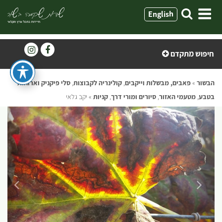
ילוג
English
תוכן
חיפוש מתקדם
הבשור
»
פאבים, מבשלות וייקבים
,
קולינריה לקבוצות
,
סלי פיקניק וארוחות
בטבע
,
מטעמי האזור
,
סיורים ומורי דרך
,
קניות
»
יקב גלאי