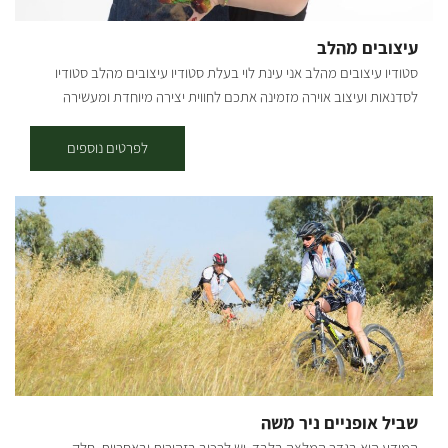
עיצובים מהלב
סטודיו עיצובים מהלב אני עינת לוי בעלת סטודיו עיצובים מהלב סטודיו
לסדנאות ועיצוב אוירה מזמינה אתכם לחווית יצירה מיוחדת ומעשירה
בסטודיו מתקיימות סדנאות אומנות ויצירה המאפשרות הכרות והתנסות עם
חומרים שונים ומגוונים מקרמה, פסיפס, רקמה, ציור מנדלות, הדפס על עץ,
לפרטים נוספים
עיצוב בנייר הסדנאות נבנות בהתאמה אישית לאחר שיח ותיאום מראש. אני
מאמינה שבכח היצירה האומנותית לאפשר לכל אחד מפגש אותנטי עם
האני העצמי שלו הסדנאות מיועדות לזוגות או לחבורה בסטודיו או מחוצה לו
(תלוי מזג אויר/ הנחיות קורונה ): *סדנאות זוגיות - מגבשות ומקרבות.
בסדנה מתרחשת פגישה זוגית בעולם שהוא מעבר למוכר לנו. מתאים מאוד
כמתנה זוגית *סדנאות משפחתיות/ חבורות - גיבוש וחוויה אותה תוכלו
לנצור לאורך שנים *סדנאות העצמה עבור קבוצות - בהן ניתן לשלב
דינמיקה קבוצתית (עד 10 אנשים בסטודיו עד 20 איש בחצר) -בכל סדנה
מוגש כיבוד קל -ניתן להזמין מראש סל פינוקים אוגוסט יוצא מהמסגרת
ואנחנו יוצאים מהשגרה חגיגות אוגוסט בסטודיו חודש של סדנאות, צבע,
השראה וחוויות יצירה לכל המשפחה, לנשים ולזוגות. מפגשים וסדנאות
שביל אופניים ניר משה
במחירים מיוחדים לאוגוסט ימי ראשון סדנאות הורים וילדים 2.8 -הדפס
המידע הוא בגדר המלצה בלבד. יש לרכוב בזהירות ובאחריות. חלק