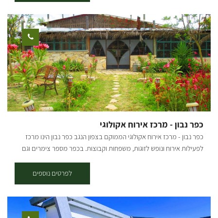
מדשאות רחבות ידיים, ומתקני פיקניק. גן לאומי אשכול הוא בסיס יציאה
מעולה לסיור באתרי נחל הבשור ובדרך הנופית המרשימה. להזמנות:
כפר נבון - מרכז אירוח אקולוגי
כפר נבון - מרכז אירוח אקולוגי הממוקם בצפון הנגב כפר נבון הינו מרכז
לפעילות אירוח ונופש לזוגות, משפחות וקבוצות. בכפר מספר צימרים וגם
חאן לאירוח. ישנה הפרדה בין האזורים השונים, המאפשרת פרטיות מלאה
לאורחים בנוסף להקפדה על תחזוקה שוטפת ונוחיות מרבית. במקום ניתן
לפרטים נוספים
להנות מבריכות טבילה מרעננות, פינות ברביקיו, בוסתן וגני ירקות אורגניים,
פינת מדורה, ארגז חול לילדים, נוף ומרחבים פתוחים לאוהבי לכת ורוכבי
אופניים, "זולות" מקסימות לישיבה ומנוחה. * ניתן להזמין ארוחות בתיאום