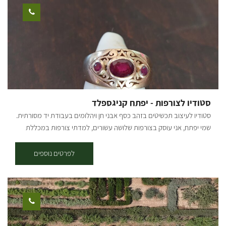
לרכבים מנקודת הנחיתה. הערות: * הפעילות מתקיימת באוויר הפתוח. *
קיימות מחיצות שקופות בין התאים בסל ליצירת קפסולות בין קבוצות
נוסעים שונות. * הטיסה מתקיימת בשעות הזריחה. * הטיסה נמשכת כשעה
באוויר (בין 40 דקות לשעה וחצי), כשכל הפעילות נמשכת כשלוש וחצי
שעות. * הטיסה היא טיסה בקבוצה של עד 20 נוסעים וקיום הטיסה מותנה
בכמות נוסעים מינימלית. * קיום הפעילות, חלקה או כולה, מותנה בתנאי
מזג אוויר טובים ותנאי שטח טובים. * ההמראה היא מאזור מושב קלחים או
קיבוץ רוחמה. * הטיסה אינה מתאימה לנשים בהריון. * ילדים מגיל 5 ומעלה
סטודיו לצורפות - יפתח קניגספלד
מורשים לעלות לטיסה. בימים א'-ה' - 620 ש"ח לנוסע. בימים שישי, שבת,
סטודיו לעיצוב תכשיטים בזהב כסף אבני חן ויהלומים בעבודת יד מסורתית.
חגים וערבי חג - 770 ש"ח לנוסע. קיימות הנחות לקבוצות של 4 נוסעים
שמי יפתח, אני עוסק בצורפות שלושה עשורים, למדתי צורפות במכללת
ומעלה. לתיאום פעילות והרשמה יש ליצור קשר טלפוני. [gallery
עמק יזרעאל ולאחר מכן עם צורפים בקטמנדו נאפל שעבדו עבור מלך
ids="29979,29981,29983,29985,7791,7789,7787,7785,7783"
המקומי, לימודי גמולגיה בבורסה לאבני חן ברג', והפעלת סטודיו לצורפות
לפרטים נוספים
orderby="rand"]
בנווה צדק ת"א עד המעבר דרומה. בסטודיו קיימת תצוגה של יצירות
שנעשו במקום בעבודת יד בזהב כסף אבני חן ויהלומים. אנו מקיימים
סדנאות ללימודי יסודות הצורפות, קורסים מתקדמים וגם סדנאות חד
פעמיות שמתאימות למתקדמים ולחסרי ניסיון בו מתנסים בעבודת צורפות
ויוצאים עם תכשיט מעשי ידכם. בנוסף ניתן לתאם גם סדנאות זוגיות ליצירת
טבעות נישואין וכדומה. סדנאות חד פעמיות בעלות 380 ש"ח למשתתף,