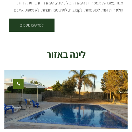
מגוון עצום של אפשרויות העשרה ובילוי, לינה, העשרה תרבותית וחוויות
למשתתפ.ת בסדנה זוגית. 250 ש"ח למשתתפ.ת בסדנה של 3-5
קולינריות ועוד. למשפחות, לקבוצות, לארגונים וחברות ולא נשפוט אתכם
משתתפים. [gallery columns="5"
לרעה גם אם תבואו סולו. האטרקציות המוצעות למבקרים בחוות הדקלים
ids="31030,31028,31026,31024,31022,31020,31014,31012,31010,31
מאפשרות לכל קבוצת גיל למצוא את הפעילות המתאימה לה ביותר מתוך
לפרטים נוספים
008,31006,31002,31000,30998,31004" orderby="rand"]
האפשרויות העשירות: פעילויות לילדים מיזם חקלאות תיירותי – מיזם ייחודי
הממחיש את המצוות התלויות בארץ בהקשר גידול החיטה בשנים עברו
ובימינו אנו. סיור מודרך בפינת חי – בין הכבשים והעיזים, התרנגולים
לינה באזור
והאפרוחים, האווזים והברווזים – מוענקים סיורי העשרה מודרכים לבני
הגילאים השונים. חליבת עיזים והגמעת טלאים – בחווה פעילויות העשרה
אודות אופן חליבת העיזים הכוללות צפייה בתהליך החליבה המלא ולימוד
אופן הכנת גבינות מחלב עיזים. כמו כן, פעילויות הגמעת טלאים מבקבוקי
חלב מעשירות כל רגע בחווה. מותנה בתיאום מראש. פעילויות במאהל –
הכנת תוכניות העשרה לקבוצות במאהל הבדואי, בהתבסס על האטרקציות
המגוונות בחוות הדקלים. מתאים לגני ילדים ולבתי ספר. מגוון פעולות יצירה
– לימוד חוויתי אודות הכנת שמן זית, הכנת זיתים בצנצנות ועוד. חוות
הדקלים מזמינה חברות וארגונים ליהנות מארוחת בוקר או ערב מפנקת
מתחת הסככה או במאהל הבדואי. המעוניינים בתכנית אמנותית יוכלו
להזמין זמר או מרצה בתחומים שונים, רב ואנשי מקצוע נוספים. חוות
הדקלים הינה בין המקומות העשירים והמרווחים, המציעים אפשרות