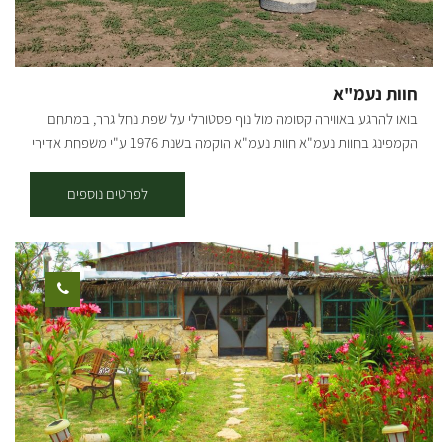
חוות נעמ"א
בואו להרגע באווירה קסומה מול נוף פסטורלי על שפת נחל גרר, במתחם
הקמפינג בחוות נעמ"א חוות נעמ"א הוקמה בשנת 1976 ע"י משפחת אדירי
בין נחל פטיש לנחל גרר. החווה עוסקת בגידול צאן, כמו כן בחווה ישנם גידולי
בתנאי בעל של דגנים, מטע זיתים ושלוחת תיירות הכוללת לינת שטח, חניון
לפרטים נוספים
קרוונים, קמפינג ומתחם לאירועים חברתיים. לרשות המבקרים במקום
עומדים מתחמי שינה מסודרים, חדר אוכל ומטבח מצויד, מתחם מקלחות
ושירותים, פינות מדורה ומנגל ופינת חי. כל מה שצריך בשביל קמפינג
מתוקתק ומפנק, שעדיין ייתן לכם תחושה של חיק הטבע. למבקרים במקום
קיימת האפשרות לסיורים מודרכים בדיר הצאן הכוללים חליבה והשתתפות
פעילה בהשקיית טלאים מבקבוקי חלב. המקום כולו בנוי לנוחות מקסימלית
של המבקרים ומונגש לאוכלוסיות בעלות מוגבלויות . מתחם קמפינג, חנייה
קראוונים וחאן לינה שטח אשר כולל: 6 חדרי חאן ממוזגים, המתאימות ל 8
אורחים בכל יחידה (צמוד למטבח המרכזי). 2 חדרי חאן ממוזגים
המתאימות ל 12 אורחים בכל יחידה (מטבח וחדר אוכל ל-2 היחידות הללו).