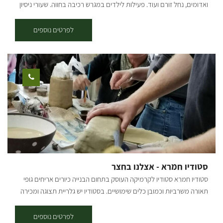
ואדומים, נחל זורם ועוד. פעילות לילדים במגרש רכיבה בחווה. שעורי ניסיון
לילדים בחווה. בחלק מהימים יהיו דוכני אוכל ושתיה בחווה. - יש הגבלת גיל
והגבלת משקל בכל הפעילות עם הסוסים. - פעילות בחווה מגיל 4, טיולים
לפרטים נוספים
מגיל 9 (ובתנאי שנראה יכולת רכיבה). - נשמח לעזור לכם לתכנן הצעות
נישואין, ימי הולדת, ארוחות בשטח ועוד. - יש להגיע עם מכנס ארוך ונעליים
סגורות.
סטודיו חמרא - אצלנו בחצר
סטודיו חמרא סטודיו לקרמיקה העוסק בתחום הבנייה כיורים אריחים גופי
תאורה משרביות וכמובן כלים שימושיים. בסטודיו יש גלריית תצוגה ומכירה
גדולה. כמו כן מתקיימים בסטודיו שעורים. מידיי שבוע יש מפגשי
בוקר/אחהצ/וערב בימים קבועים מורות בשנת שבתון יכולות ללמוד
לפרטים נוספים