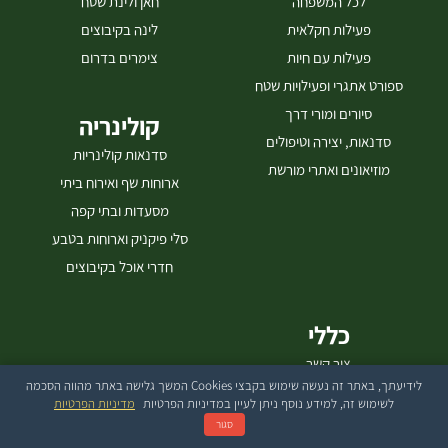
לכל המשפחה
חאן ולינת שטח
היקב והסברים של היינן 23.7 – ארוחת טעימות על אש חיה במשק 29.7 –
פעילות חקלאית
לינה בקיבוצים
ארוחת טעימות על אש חיה (ט״ו באב) מספר המקומות בכל ארוחה מוגבל
פעילות עם חיות
צימרים בדרום
מאוד האירוע מתקיים במושב ניר משה לפרטים והזמנות התקשרו - 077-
7295875 [gallery
ספורט אתגרי ופעילויות שטח
ids="26512,26510,26508,26506,26504,26502,30939,30937,30941"]
סיורים ומורי דרך
קולינריה
סדנאות, יצירה וטיפולים
סדנאות קולינריות
מוזיאונים ואתרי מורשת
ארוחות שף ואירוח ביתי
מסעדות ובתי קפה
סלי פיקניק וארוחות בטבע
חדרי אוכל בקיבוצים
כללי
צור קשר
לידיעתך, באתר זה נעשה שימוש בקבצי Cookies המשך גלישה באתר מהווה הסכמה
שאלות נפוצות
לשימוש זה, למידע נוסף ניתן לעיין במדיניות הפרטיות
מדיניות הפרטיות
אודות
סגור