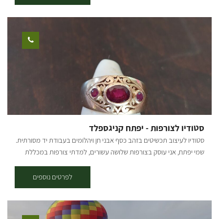
בסטודיו דרך הקרן כמו כן ניתן לתאם סדנאות חד פעמיות. ועדי עובדים,
מסיבות יומולדת ועוד
סטודיו לצורפות - יפתח קניגספלד
סטודיו לעיצוב תכשיטים בזהב כסף אבני חן ויהלומים בעבודת יד מסורתית.
שמי יפתח, אני עוסק בצורפות שלושה עשורים, למדתי צורפות במכללת
עמק יזרעאל ולאחר מכן עם צורפים בקטמנדו נאפל שעבדו עבור מלך
המקומי, לימודי גמולגיה בבורסה לאבני חן ברג', והפעלת סטודיו לצורפות
לפרטים נוספים
בנווה צדק ת"א עד המעבר דרומה. בסטודיו קיימת תצוגה של יצירות
שנעשו במקום בעבודת יד בזהב כסף אבני חן ויהלומים. אנו מקיימים
סדנאות ללימודי יסודות הצורפות, קורסים מתקדמים וגם סדנאות חד