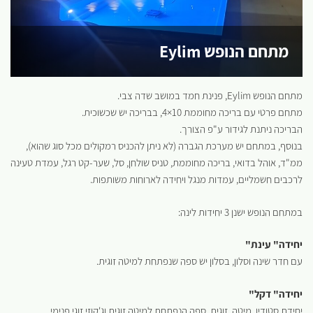
מתחם הנופש Eylim
מתחם הנופש Eylim, פנינת חמד במושב שדה צבי.
מתחם פרטי עם בריכה מחוממת 10×4, בבריכה יש שכשוכית.
הבריכה ניתנת לגידור ע"פ הצורך.
בנוסף, במתחם יש מערכת הגברה (לא ניתן להכניס רמקולים מכל סוג שהוא),
ממ"ד, אוהל בדואי, בריכה מחוממת, טניס שולחן, סל, שער-קט רגל, עמדת טעינה
לרכבים חשמליים, עמדות מנגל ויחידה לארוחות משותפות.
במתחם הנופש ישנן 3 יחידות לינה:
יחידה" עינת"
עם חדר שינה וסלון, בסלון יש ספה שנפתחת למיטה זוגית.
יחידה" דקל"
יחידת סטודיו, מיטה, זוגית, ספה הנפתחת למיטה זוגית וג'קוזי זוגי פנימי.