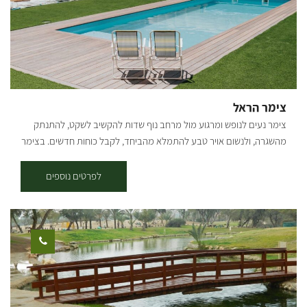
סינגלים באזור, מסעדות ועוד אטרקציות… במקום לא קיימים שירותי נכים,
חניות נכים ואין שבילי גישה לנכים בשלב זה. המקום מיועד לזוגות ומבוגרים
בלבד (מגיל 18. ללא ילדים). בהזמנת מינימום 2 לילות נופש. חלומות לפז
מקום מאד מיוחד עם אינסוף אהבה וקסם
צימר הראל
צימר נעים לנופש ומרגוע מול מרחב נוף שדות להקשיב לשקט, להתנתק
מהשגרה, ולנשום אויר טבע להתמלא מהביחד, לקבל כוחות חדשים. בצימר
יש ג'קוזי גדול, 2 חדרי שינה, בריכה חפורה מחוממת (לא מקורה) מתאים עד
לזוג+4 [gallery columns="4"
לפרטים נוספים
ids="33539,33537,33535,33533,33531,33529,33527,33525"
orderby="rand"]