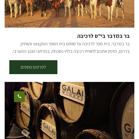
באוויר (בין 40 דקות לשעה וחצי), כשכל הפעילות נמשכת כשלוש וחצי
שעות. * הטיסה היא טיסה בקבוצה של עד 20 נוסעים וקיום הטיסה מותנה
בכמות נוסעים מינימלית. * קיום הפעילות, חלקה או כולה, מותנה בתנאי
מזג אוויר טובים ותנאי שטח טובים. * ההמראה היא מאזור מושב קלחים או
קיבוץ רוחמה. * הטיסה אינה מתאימה לנשים בהריון. * ילדים מגיל 5 ומעלה
בר במדבר בי"ס לרכיבה
מורשים לעלות לטיסה. בימים א'-ה' - 620 ש"ח לנוסע. בימים שישי, שבת,
בר במדבר, בית ספר לרכיבה על סוסים בית הספר המקצועי והוותיק
חגים וערבי חג - 770 ש"ח לנוסע. קיימות הנחות לקבוצות של 4 נוסעים
בדרום, מזמין אתכם לחוויית רכיבה בלתי נשכחת, במרחבי הנגב המערבי.
ומעלה. לתיאום פעילות והרשמה יש ליצור קשר טלפוני. [gallery
תוכלו לתאם איתנו מגוון פעילויות רכיבה כמו: טיולים לשדות, שיעורי רכיבה
ids="29979,29981,29983,29985,7791,7789,7787,7785,7783"
בכל הרמות, מפגש רכיבה חווייתי, אירוח קבוצות לפעילות גיבוש, ימי הולדת
לפרטים נוספים
orderby="rand"]
ועוד. אצלנו תזכו ליהנות מהסוסים הכי יפים והכי מאומנים בדרום, לליווי
מקצועי והכול באווירה כפרית פסטורלית. בית הספר נמצא במושב זרועה,
מרחק של 10 דקות ממחלף בית קמה (כביש 6), בלב השדות. פעילויות
רכיבה - לכל גיל טיולי רכיבה מגיל 8, רוכבים עם קסדות, רוכבים עד משקל
100 ק"ג, יש לחתום על הצהרת בריאות בית הספר לרכיבה בר במדבר
בניהולה של מורלי בר, הממוקם במושב זרועה, פתח את שעריו בשנת 2001
והוא בית הספר לרכיבה הוותיק והמקצועי בדרום. בית הספר פעיל בכל
ימות השנה ובכל העונות. אנו מתמחים במגוון רחב של פעילויות עם סוסים
מאומנים ומנוסים, יחד עם אנשי צוות מקצועיים. בין הפעילויות ניתן לתאם: *