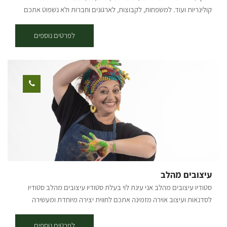
צפון הנגב.
קולינריות ועוד. למשפחות, לקבוצות, לארגונים וחברות ולא נשפוט אתכם
לרעה גם אם תבואו סולו. האטרקציות המוצעות למבקרים בחוות הדקלים
מאפשרות לכל קבוצת גיל למצוא את הפעילות המתאימה לה ביותר מתוך
לפרטים נוספים
האפשרויות העשירות: פעילויות לילדים מיזם חקלאות תיירותי – מיזם ייחודי
הממחיש את המצוות התלויות בארץ בהקשר גידול החיטה בשנים עברו
ובימינו אנו. סיור מודרך בפינת חי – בין הכבשים והעיזים, התרנגולים
והאפרוחים, האווזים והברווזים – מוענקים סיורי העשרה מודרכים לבני
הגילאים השונים. חליבת עיזים והגמעת טלאים – בחווה פעילויות העשרה
אודות אופן חליבת העיזים הכוללות צפייה בתהליך החליבה המלא ולימוד
אופן הכנת גבינות מחלב עיזים. כמו כן, פעילויות הגמעת טלאים מבקבוקי
חלב מעשירות כל רגע בחווה. מותנה בתיאום מראש. פעילויות במאהל –
הכנת תוכניות העשרה לקבוצות במאהל הבדואי, בהתבסס על האטרקציות
המגוונות בחוות הדקלים. מתאים לגני ילדים ולבתי ספר. מגוון פעולות יצירה
– לימוד חוויתי אודות הכנת שמן זית, הכנת זיתים בצנצנות ועוד. חוות
עיצובים מהלב
הדקלים מזמינה חברות וארגונים ליהנות מארוחת בוקר או ערב מפנקת
סטודיו עיצובים מהלב אני עינת לוי בעלת סטודיו עיצובים מהלב סטודיו
מתחת הסככה או במאהל הבדואי. המעוניינים בתכנית אמנותית יוכלו
לסדנאות ועיצוב אוירה מזמינה אתכם לחווית יצירה מיוחדת ומעשירה
להזמין זמר או מרצה בתחומים שונים, רב ואנשי מקצוע נוספים. חוות
בסטודיו מתקיימות סדנאות אומנות ויצירה המאפשרות הכרות והתנסות עם
הדקלים הינה בין המקומות העשירים והמרווחים, המציעים אפשרות
חומרים שונים ומגוונים מקרמה, פסיפס, רקמה, ציור מנדלות, הדפס על עץ,
לפרטים נוספים