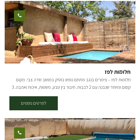
אפשר לתאם סדנה למתחילים (לא נדרש ידע קודם) או סדנה למתקדמים
שבה מתעמקים בטכניקות עיצוב סבונים. הסדנאות מועברות בקבוצות
קטנות ומלוות בכיבוד קל. הפעילות מתאימה למי שרוצה ללמוד להכין
סבונים וגם כפעילות מהנה עם חברות. אורך סדנה כשעתיים וחצי-שלוש.
הסדנה מתאימה לגילאי 20 ומעלה. באי הסדנה מוזמנים לסיור לימודי
בגינה. לבאי הסדנה 15% הנחה בחנות הבית. מחירים: 300 ש"ח
למשתתפ.ת בסדנה זוגית. 250 ש"ח למשתתפ.ת בסדנה של 3-5
משתתפים. [gallery columns="5"
ids="31030,31028,31026,31024,31022,31020,31014,31012,31010,31
חלומות לפז
008,31006,31002,31000,30998,31004" orderby="rand"]
חלומות לפז – צימרים בנגב מתחם נופש בוטיק במושב שדה צבי. מקום
קסום ומיוחד שנבנה עם 2 לבבות. חיבור בין טבע, פשטות, איכות ואהבה. 3
סוויטות בגדלים שונים, בנויות מאדמה, אבן ועץ בחצרות גדולות ופרטיות.
לכל סוויטה בריכות פרטית (מחוממת בעונה). עוד במקום: חצרות פרטיות
לפרטים נוספים
עם בריכות מחוממות, ערסלים ופינות ישיבה, מרחבים פתוחים ואינסופיים
מסביב עם שדות עד האופק, רוח תמידית מלטפת המגיעה ממערב,
שקיעות יפהפיות ותחושה שכאן הזמן עוצר מלכת! בכל יחידה ג׳קוזי אמבט
גדול ומפנק, פינת ישיבה מיוחדת, טלוויזיה, מטבח בסיסי ומאובזר לבישולים,
פינת קפה מלאה, אספרסו ופינוקים נוספים. נשמח להמליץ לכם על טיולים,