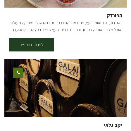
הפונדק
יואב רוזן, נגר ואומן בעץ, פתח את 'הפונדק', מקום המשלב מוסיקה מעולה
ואוכל מצוין באווירה קסומה וכפרית. רהיטי העץ שיואב בנה הפכו למסעדה
כפרית קטנה השוכנת בלב הירוק והשדות הפתוחים של ניר עקיבא. מנת
הדגל של ׳הפונדק׳ פיצות עבודת יד בטאבון עצים אשר בנה בעצמו מבוץ
לפרטים נוספים
ולבני שמוט, הפיצות הן מבצק משובח אשר יואב מכין בעצמו בתשוקה רבה
ולאחר שלמד והתנסה בסדנאות בצקים רבות. בואו לטעום את הפיצה עם
הקראסט המושלם, תוספות מקוריות וטריות העשויות מחומרי גלם הגדלים
בגן הירק במשק של יואב ואלינור. המקום מהווה מפגש לחברים, משפחות
עם ילדים אשר עבורם בנינו נדנדות, משחקי משפחה, מתחם ארגז חול וכן
מתחם הופעות אינטימי. מוזמנים אלינו להינות מאוכל טעים ואווירה קסומה.
מחכים לכם המקום שומר שבת- נא לא להתקשר. המקום כשר אך ללא
תעודת כשרות. ישנן מנות טבעוניות וגם צמחוניות בתפריט. סלטים ללא
גלוטן. המקום נגיש לנכים. בתיאום מראש, ניתן לסגור את המקום לאירועים
פרטיים עד 50 אנשים. לארוחה במקום, יש צורך בתיאום רק לקבוצה מעל
6 אנשים. המקום חלבי, להלן התפריט:
יקב גלאי