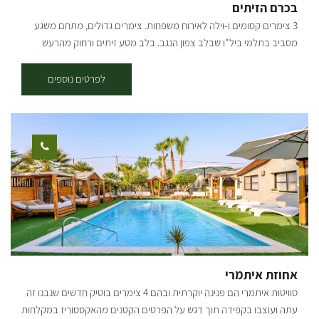
בכרם הזיתים
3 צימרים קסומים ו-וילה לאירוח משפחות. צימרים גדולים, מתחם משגע
מסביב בתלמי ביל"ו שבלב צפון הנגב. בלב מטע זיתים ורחוק מהרעש
והבלאגן של המרכז. באזור: מדשאה, סבך מוצל, כרם זיתים ענק נשקף
מהדק, נוף מרחבים מרחיב ריאות בצימר עצמו: פינת מנגל, ג'קוזי גדול,
לפרטים נוספים
ספא, בריכה ענקית. אפשרות לארוחות קייטרינג בתיאום מראש, לאלה שלא
בא להם להוציא אנרגיה על בישולים. הצימרים שוכנים בתוך כרם זיתים.
אחוזת איתמרי
סוויטות איתמרי הם פנינה יוקרתית ובהם 4 צימרים בוטיק חדשים שנבנו זה
עתה ועוצבו בקפידה תוך דגש על הפרטים הקטנים מהאקססוריז במקלחות