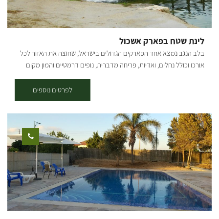
לינת שטח בפארק אשכול
בלב הנגב נמצא אחד הפארקים הגדולים בישראל, שחוצה את האזור לכל
אורכו וכולל נחלים, ואדיות, פריחה מדברית, נופים דרמטיים והמון מקום
בשבילכם להתבודד או לצאת להרפתקה עם המשפחה. אתר לבילוי בחיק
הטבע המשתרע על פני 3,500 דונם. במקום מעיינות מים מתוקים,
לפרטים נוספים
מדשאות רחבות ידיים, ומתקני פיקניק. גן לאומי אשכול הוא בסיס יציאה
מעולה לסיור באתרי נחל הבשור ובדרך הנופית המרשימה. להזמנות: