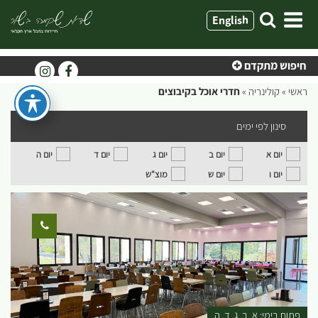
ילוג
English
תוכן
חיפוש מתקדם
ראשי
»
קולינריה
»
חדרי אוכל בקיבוצים
סינון לפי ימים
יום א
יום ב
יום ג
יום ד
יום ה
יום ו
יום ש
מוצ"ש
פתוח בימי:
א
ב
ג
ד
ה