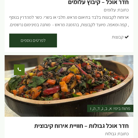
חדר אוכל – קיבוץ עלומים
כתובת: עלומים
ארוחות לקבוצות בלבד בתיאום מראש. חלבי או בשרי. כשר למהדרין בנוסף
, קפה ומאפה. מיועד לקבוצות, בהזמנה מראש - מותנה במינימום נרשמים.
לפרטים: 054-7756070 ...
קבוצות
לפרטים נוספים
פתוח בימי:
א
ב
ג
ד
ה
ו
חדר אוכל גבולות – חוויית אירוח קיבוצית
כתובת: גבולות