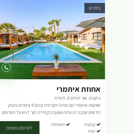
צימרים
אחוזת איתמרי
כתובת: אור החיים 4, תפרח
סוויטות איתמרי הם פנינה יוקרתית ובהם 4 צימרים בוטיק
חדשים שנבנו זה עתה ועוצבו בקפידה תוך דגש על הפרטים
הקטנים מהאקססוריז במקלחות ועד ריהוט החוץ. המקום נקי
קבוצות
משפחות
במיוחד ומאובזר בציוד חדיש. בצימרים, בעלת הבית מפנקת
לפרטים נוספים
זוגות
תמיד ובאופן ספונטני (אוקיי, אולי עשינו פה ספוילר קטן), ועל