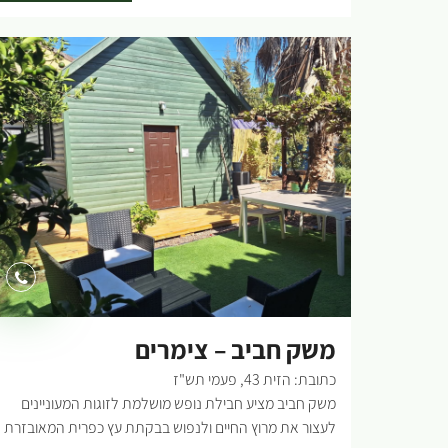
כך יעידו אורחים ששהו במקום ונותרו מופתעים מהלב הרחב
של המארחים. הצימרים מותאמים לזוגות, למסיבות
רווקות/רווקים, למשפחה או לפני חתונה. מה במקום: מיטה
מפוארת, פינת איפור בסגנון וינטאג' ועיצוב מקסים ומושלם
לצורך צילומים (לכלות ובכלל), ספה נפתחת שגם בה ניתן
לישון, שולחן סלוני מעץ אלון מעושן, שולחן מטבח, מטבח
מאובזר כולל מכונת אספרסו של Nespreso, פלטת בישול
ופלטת שבת ומיחם לשומרי שבת. המקום מתאים גם לדתיים,
במטבחים קיימים כלים בשריים וחלביים בהפרדה יש בית
כנסת בסביבה. מחוץ לצימרים יש מדשאות ענק, עצי פרי
קסומים של תאנים, ענבים, זיתים, תפוזים, לימונים, סברס
ורימונים, תמרים. אזור מגודר ותחום של בריכה ענקית ומסביב
לה פינות ישיבה מפנקות ועצי זית, מושלם לאירוח משפחות.
לילדים: טרמפולינה גדולה, משחקייה, ג'מבורי...
משק חביב – צימרים
כתובת: הזית 43, פעמי תש"ז
משק חביב מציע חבילת נופש מושלמת לזוגות המעוניינים
לעצור את מרוץ החיים ולנפוש בבקתת עץ כפרית המאובזרת