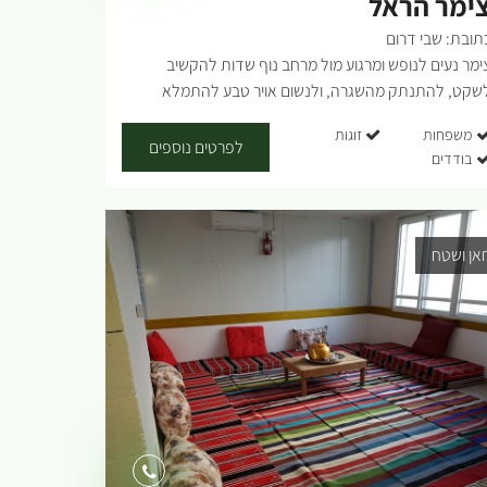
ימר הראל
ids="32946,32948,32950,32952,32954,32956,3296
תובת: שבי דרום
,32962,32964,32966,32968,32970,32972,32974,32
ימר נעים לנופש ומרגוע מול מרחב נוף שדות להקשיב
76,32978"]..
שקט, להתנתק מהשגרה, ולנשום אויר טבע להתמלא
מהביחד, לקבל כוחות חדשים. בצימר יש ג'קוזי גדול, 2 חדרי
משפחות
זוגות
שינה, בריכה חפורה מחוממת (לא מקורה) מתאים עד לזוג+4
לפרטים נוספים
בודדים
[gallery columns="4"
ids="33539,33537,33535,33533,33531,33529,3352
,33525" orderby="rand"]..
אן ושטח