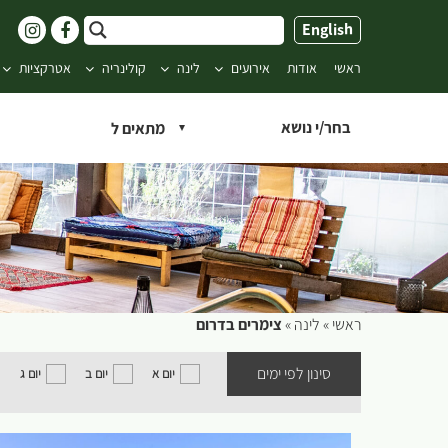
ילוג
English
תוכן
ראשי
אודות
אירועים
לינה
קולינריה
אטרקציות
בחר/י נושא
ראשי
»
לינה
»
צימרים בדרום
סינון לפי ימים
יום א
יום ב
יום ג