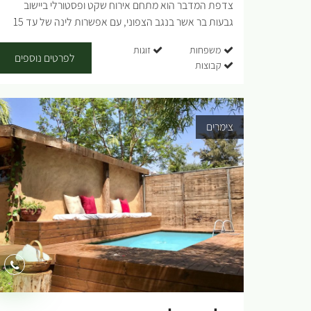
צדפת המדבר הוא מתחם אירוח שקט ופסטורלי ביישוב
גבעות בר אשר בנגב הצפוני, עם אפשרות לינה של עד 15
מבוגרים וילדים. במתחם יש בריכה מחוממת, ג'קוזי גדול
משפחות
זוגות
ומפנק, פינות ישיבה ואוכל, אזור סגור לשהייה בחורף, שולחן
לפרטים נוספים
קבוצות
פינג-פונג, מטבח חיצוני מאובזר, אינטרנט מהיר ועוד. המקום
מאפשר גם הגעה לימי כיף ללא לינה....
צימרים