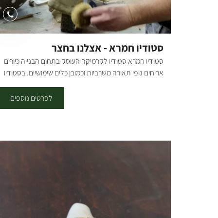
סטודיו חמרא - אצלנו בחצר
סטודיו חמרא סטודיו לקרמיקה העוסק בתחום הבנייה כיורים
אריחים גופי תאורה משרביות וכמובן כלים שימושיים. בסטודיו
יש גלריית תצוגה ומכירה גדולה. כמו כן מתקיימים בסטודיו
שעורים. מידיי שבוע יש מפגשי בוקר/אחהצ/וערב בימים
לפרטים נוספים
קבועים מורות בשנת שבתון יכולות ללמוד בסטודיו דרך הקרן
כמו כן ניתן לתאם סדנאות חד פעמיות. ועדי עובדים, מסיבות
יומולדת ועוד