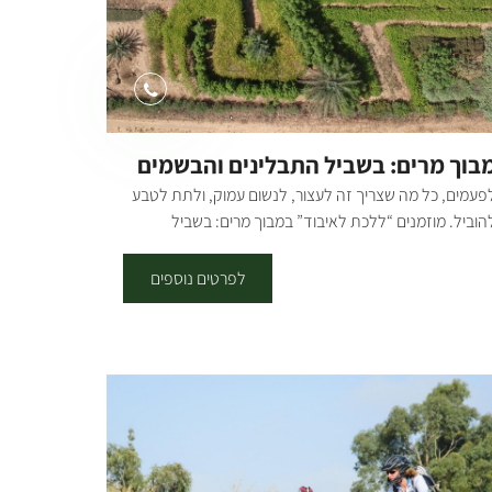
כישת מוצרים (יינות, גבינות, ממרחים ועוד) וסלי פיקניק
הרכבה עצמית - אפשרית בכל ימות השבוע – בתיאום הגעה
ראש.| בשישי-שבת אפשרי להגיע למטרה זו ללא תיאום
ראש. למידע מלא ומפורט על כל מה שיש אצלנו – מוזמנים
לשלוח הודעת WhatsApp ניווט ב-ווייז-waze: "יקב גלאי".
 גלאי GALAI – הבוטיק של צפון הנגב.
בוך מרים: בשביל התבלינים והבשמים
פעמים, כל מה שצריך זה לעצור, לנשום עמוק, ולתת לטבע
הוביל. מוזמנים “ללכת לאיבוד” במבוך מרים: בשביל
תבלינים והבשמים ולמצוא את עצמכם בחוויה ריחנית
צבעונית במיוחד. רוצים לדעת איזה צמח מחדד את הזיכרון?
לפרטים נוספים
ה עוזר לכאב ראש? שמעתם על צחצוח חניכיים? בואו למבוך
צחצחו את הידע שלכם על צמחי מרפא! לאן מוביל המבוך? -
היכרות עם צמחי מרפא - לחוויה של כל החושים - לרוגע
שלווה פנימית בטוח שתצליחו למצוא את היציאה מהמבוך,
בל לא בטוח שתרצו לצאת :-) מה מחכה לכם בסיור? -
רחרח, נמשש ונטעם - נלמד לזהות צמחי תבלין. - ניצור
קיות ריח קסומות וניקח הביתה ניחוח של טבע אמיתי. -
גלה את סודות הצמחים ונבין את היתרונות הבריאותיים של