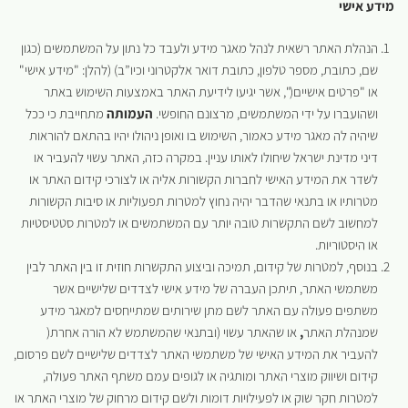
מידע אישי
הנהלת האתר רשאית לנהל מאגר מידע ולעבד כל נתון על המשתמשים (כגון
שם, כתובת, מספר טלפון, כתובת דואר אלקטרוני וכיו”ב) (להלן: "מידע אישי"
או "פרטים אישיים(", אשר יגיעו לידיעת האתר באמצעות השימוש באתר
ושהועברו על ידי המשתמשים, מרצונם החופשי.
העמותה
מתחייבת כי ככל
שיהיה לה מאגר מידע כאמור, השימוש בו ואופן ניהולו יהיו בהתאם להוראות
דיני מדינת ישראל שיחולו לאותו עניין. במקרה כזה, האתר עשוי להעביר או
לשדר את המידע האישי לחברות הקשורות אליה או לצורכי קידום האתר או
מטרותיו או בתנאי שהדבר יהיה נחוץ למטרות תפעוליות או סיבות הקשורות
למחשוב לשם התקשרות טובה יותר עם המשתמשים או למטרות סטטיסטיות
או היסטוריות.
בנוסף, למטרות של קידום, תמיכה וביצוע התקשרות חוזית זו בין האתר לבין
משתמשי האתר, תיתכן העברה של מידע אישי לצדדים שלישיים אשר
משתפים פעולה עם האתר לשם מתן שירותים שמתייחסים למאגר מידע
שמנהלת האתר
,
או שהאתר עשוי (ובתנאי שהמשתמש לא הורה אחרת(
להעביר את המידע האישי של משתמשי האתר לצדדים שלישיים לשם פרסום,
קידום ושיווק מוצרי האתר ומותגיה או לגופים עמם משתף האתר פעולה,
למטרות חקר שוק או לפעילויות דומות ולשם קידום מרחוק של מוצרי האתר או