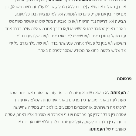
אובדן, תשלום או הוצאה (לרבות ללא הגבלה, שכ"ט עו"ד והוצאות משפט), בין
אם ישיר ובין אם עקיף, שייגרמו לעמותה ו/או למי מנציגיה בגין כל טענה,
תביעה ו/או דרישה נגד הרשות ו/או מי מנציגיה בשל שימוש שעשה משתמש
באתר באופן המנוגד לתנאי השימוש ו/או בדרך אחרת שאינה עולה בקנה אחד
עם מנהל התוכן באתר ו/או שימוש לא ראוי באתר ו/או בשל הפרת תנאי
השימוש ו/א בגין כל פעולה אחרת שנעשתה בזדון ו/או שתועלה נגדם על ידי
צד שלישי כלשהו כתוצאה ממידע שמסר לפרסום באתר.
פרסומת
העמותה
לא תישא בשום אחריות לתוכן מודעות הפרסומת אשר יתפרסמו
מעת לעת באתר. מובהר כי הפרסום באתר אינו מהווה המלצה או עידוד
לרכוש את השירותים או המוצרים המוצעים בו למכירה. במידה שתיעשה
עסקה בין מבקר לבין גוף מפרסם או גוף שמוזכר או מופנים אליו באתר, עסקה
זו תהיה בין הצדדים לעסקה ועל אחריותם בלבד וללא שום אחריות או
מעורבות של
העמותה.