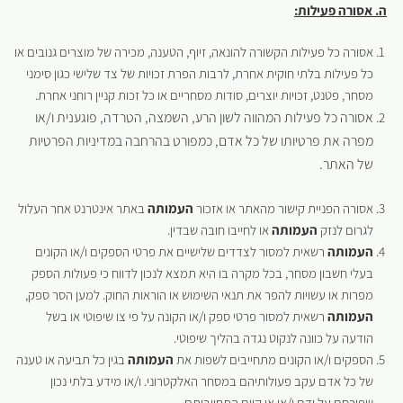
ה. אסורה פעילות:
אסורה כל פעילות הקשורה להונאה, זיוף, הטענה, מכירה של מוצרים גנובים או
כל פעילות בלתי חוקית אחרת, לרבות הפרת זכויות של צד שלישי כגון סימני
מסחר, פטנט, זכויות יוצרים, סודות מסחריים או כל זכות קניין רוחני אחרת.
אסורה כל פעילות המהווה לשון הרע, השמצה, הטרדה, פוגענית ו/או
מפרה את פרטיותו של כל אדם, כמפורט בהרחבה במדיניות הפרטיות
של האתר.
אסורה הפניית קישור מהאתר או אזכור
העמותה
באתר אינטרנט אחר העלול
לגרום לנזק
העמותה
או לחייבו חובה שבדין.
העמותה
רשאית למסור לצדדים שלישיים את פרטי הספקים ו/או הקונים
בעלי חשבון מסחר, בכל מקרה בו היא תמצא לנכון לדווח כי פעולות הספק
מפרות או עשויות להפר את תנאי השימוש או הוראות החוק. למען הסר ספק,
העמותה
רשאית למסור פרטי ספק ו/או הקונה על פי צו שיפוטי או בשל
הודעה על כוונה לנקוט נגדה בהליך שיפוטי.
הספקים ו/או הקונים מתחייבים לשפות את
העמותה
בגין כל תביעה או טענה
של כל אדם עקב פעולותיהם במסחר האלקטרוני. ו/או מידע בלתי נכון