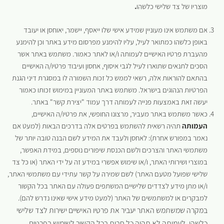
מוצריו של צד שלישי כלשהו
.
אם משתמש אינו מעוניין שמידע אישי שלו ייאסף, יישמר, יאוחסן או יעובד
באופן כלשהו כמתואר לעיל, עליו להימנע מפרסום מידע באתר וכן להימנע
מהעברת פרטיו האישיים לעמותה ו/או לאתר כאמור. משתמש באתר אשר
הסכים לתנאים שתוארו לעיל לגבי איסוף, אחסון ועיבוד פרטיו/ה האישיים
בהתאם להוראות אלה, רשאי לממש כל זכות השמורה לו במסגרת דיני הגנת
הפרטיות הנהוגים בישראל. משתמש באתר המעוניין במימוש זכותו כאמור
יעשה זאת באמצעות פנייה לעמותה דרך עמוד "יצירת קשר" באתר.
כאשר משתמש באתר מעביר, מרצונו החופשי, את פרטיו/ה האישיים,
העמותה
תהיה רשאית להשתמש בפרטים אלה בדרכים הבאות (למעט אם
נאמר במפורש אחרת): לאחסן ולעבד את המידע לשם הבנה טובה יותר של
משתמשי האתר והצרכים ולשם הכנסת שיפורים נוספים, במידת האפשר,
במוצרי ושירותי האתר, ו/או שימוש אפשרי במידע זה על ידי האתר (או כל צד
שלישי שפועל מטעם האתר) לשם שמירה על קשר עתידי עם משתמשי האתר,
ו/או מתן מידע לצדדים שלישיים המשתפים פעולה עם האתר בכל הקשור
למבקרים או למשתמשים של האתר (למעט מידע אישי שאינו נדרש להם).
במקרה שמשתמש האתר יעביר את פרטיו האישיים ישירות לצד שלישי
כלשהו, לעמותה לא תהיה כל חבות בכל הקשור לשימוש בפרטים