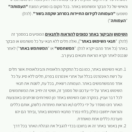
והאישי של כל מבקר ומשתמש באתר. בכל מקום בו מופיע המונח
"העמותה"
משמעו
"העמותה לקידום התיירות במרחב שקמה בשור"
. (להלן:
"
העמותה
")
השימוש
והביקור
באתר
כפופים
להוראות
ולתנאים
המופיעים במסמך זה
(להלן: "
תנאי השימוש באתר
"), ואלה חלים ללא תנאי על כל משתמש או מבקר
באתר (כל אחד מהם ייקרא להלן: "
המשתמש"
או "
המשתמש באתר
") לאחר
שנכנס לאתר וקרא הוראות ותנאים בעיון רב.
תנאי השימוש באתר, כמו גם כל החקיקה הלאומית והבינלאומית אשר חלים
על רשת האינטרנט בכלל ועל אתרי אינטרנט בפרט, חלים ללא סייג על כל
אחד מהמשתמשים באתר. העמותה רשאית, בכל עת, לשנות את תנאי
השימוש באתר על ידי עדכונו של מסמך זה, ושינוי זה יחייב את המשתמשים
לכל דבר ועניין. במקרה שבו השימוש באחד מן השירותים שניתנים באמצעות
האתר הינו מוסדר על ידי כללים ו/או הוראות מיוחדות כלשהן, אותם כללים
והוראות ייחשבו כחלק בלתי נפרד מתנאי השימוש באתר ,וביחד הם יהוו
מערכת כללים אחת מאוחדת.
אין באמור באתר זה או בתוכנו בכדי להגביל את הנהלת האתר בכל דרך