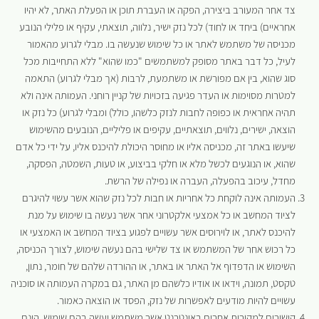
צד אחר המעורב ביצירה, הפקה או העברת תוכן או הפעלת האתר, לא יהיו
אחראיים) ביחד או לחוד) לכל נזק ישיר, נלווה, תוצאתי, עקיף או פלילי הנובע
מכניסה של משתמש לאתר או כל שימוש שנעשה בו. מבלי לגרוע מהאמור
לעיל, כל דבר באתר מסופק למשתמשים "כמו שהוא" ללא התחייבות מכל
סוג שהוא, בין אם מפורשת או משתמעת, לרבות (אך מבלי לגרוע) התאמה
למטרות מסוימות או העדר פגיעה בזכויות של קניין רוחני. העמותה אינה ולא
תהיה אחראית או כפופה לחבות לנזק כלשהו, כולל) ומבלי לגרוע) כל נזק או
הוצאה, ישירים, נלווים, תוצאתיים, עקיפים או פליליים, הנובעים מהשימוש
שיעשו באתר זה, מכניסה אליו או מחוסר היכולת להיכנס אליו, על ידי כל אדם
שהוא, או הנוגעים לכשל מלא או חלקי בביצוע, או טעות, השמטה, הפסקה,
מחדל, עיכוב בהפעלה, העברה או נפילה של הרשת.
העמותה אינה לוקחת כל אחריות או חבות לכל נזק שהוא אשר עשוי להיגרם
לציוד המחשב או כל אמצעי אלקטרוני אחר אשר נעשה בו שימוש על מנת
להיכנס לאתר, או לוירוסים אשר עשויים לפגוע בציוד המחשב או האמצעי או
כל רכוש אחר של המשתמש או צד שלישי בהם נעשה שימוש, לצורך הכניסה,
השימוש או הדפדוף אל האתר או באתר, או ההורדה שלהם של חומר, נתון,
טקסט, תמונה, וידאו או אודיו כלשהם מן האתר, גם במקרה העמותה או סוכניה
עשויים להיות מודעים לאפשרות של נזק, הפסד או הוצאה כאמור.
קישורים למקורות אחרים באינטרנט אשר משתמש יעשה בהם שימוש, הינם