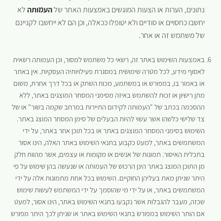
נתונים, הערות או הצעות המוגשים באמצעות האתר של
העמותה
לא
יחשבו כחסויים או סודיים ולא יטופלו ככאלה, וכן הם לא ייחשבו לקניינם
של משתמש זה או אחר.
באמצעות השימוש באתר זה, רשאי כל משתמש למסור, וכן העמותה רשאית
לאסוף מידע, לכל מטרה שימושית במסגרת פעילויותיה העסקיות. אין באתר
או באמור בו, במפורש או במשתמע, מכוח השתק או בכל דרך אחרת, משום
מתן רישיון או זכות להשתמש באיזה מסימני המסחר המוצגים באתר, ללא
ההסכמה בכתב של "העמותה לקידום התיירות במרחב שקמה בשור" או של
צד שלישי כלשהו אשר עשוי להיות הבעלים של סימן המסחר המוצג באתר.
השימוש בסימני המסחר המוצגים באתר או בכל תוכן אחר באתר, על ידי
המשתמשים באתר, למעט כקבוע בתנאי השימוש באתר האלה, הינו אסור
בתכלית האיסור. תמונות של אנשים או מקומות או עצמים, אשר מהוות חלק
מן התוכן המוצג באתר הינן הרכוש של העמותה או שנעשה בהן שימוש על פי
היתר שניתן מאת בעליהן החוקיים. השימוש בכל אחת מתמונות אלה על ידי
המשתמשים באתר, או על ידי מי שהוסמך על ידי המשתמש לעשות שימוש
שכזה, מעבר להגבלות אשר נקבעו בתנאי השימוש באתר, הינו אסור, למעט
אם הותר השימוש במפורש בתנאי השימוש באתר או שניתן לכך היתר מפורש