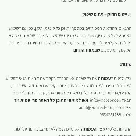
שפורסם על ידם ו/או אי קיום התחייבותם.
ו
.
יישום
החוק
–
תחום
שיפוט
התנאים וההוראות המפורטים במסמך זה, וכן כל שינוי או תיקון, כמו גם השימוש
באתר על כל מרכיביו, כפופים לחוקי מדינת ישראל. כל מקרה של אי התאמה או
מחלוקת שעלולים להתעורר בהקשר עם השימוש באתר ידונו ויתבררו בפני בתי
המשפט המוסמכים
שבמחוז הדרום
.
שונות:
ניתן לפנות ל
עמותה
עם כל שאלה ו/או הבהרה בקשר עם הוראות תנאי השימוש
ו/או חלילה הפרה ו/או תלונה ו/או כל עניין אחר בקשר עם אתר ו/או השירותים,
הייעוץ ו/או המידע הניתנים על ידי ו/או באמצעות אתר, על ידי פנייה לכתובת
הבאהinfo@habsor.co.il
ו/או למומחי התוכן של האתר מר: עמית גור
מייל amit@gurmarketing.co.il
טלפון: 0534281288
התנהגות כלשהי מצד
העמותה
ו/או מי מטעמה לא תחשב כוויתור על זכות