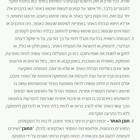
שהיא. ככל שדין או חוק כלשהם קובעים כי השימוש באתר ו/או בתכניו מיועד
למבוגרים בלבד, חל איסור על קטינים לעשות שימוש באתר ו/או בתכנים אלו.
יחד עם זאת, היה וקטין ביקר באתר או עשה שימוש בתוכנו, מרצונו החופשי, כי
אז לא תישא הנהלת האתר באחריות לשימוש שנעשה כאמור, היה והתכנים או
השירותים שנעשה בהם שימוש עשויים להיחשב כבלתי הולמים לקטינים.
העמותה רשאית בכל עת ומבלי לתת על כך הודעה, על פי שיקול דעתה
הבלעדי, להפסיק או להשהות את הפעלת האתר, באופן חלקי או כולל, או
לתקן או לשנות את אופיו ותוכנו. כמו כן, הפעילות באתר עשויה להיות מופרעת,
מופסקת, מושהית או מעוכבת, באופן קבוע או זמני, בשל גורמים או אירועים
אשר אינם בשליטת הנהלת האתר או שלא מרצונה. העמותה משקיעה
מאמצים סבירים על מנת להבטיח את התחזוקה והזמינות של האתר ותוכנו,
אולם זמינות זו תלויה ועשויה להיות מושפעת מציוד שהמשתמש עושה בו
שימוש, רשתות תקשורת אחרות, המספר הגדול של האנשים אשר מנסים
להשתמש באינטרנט בו זמנית או סיבות אחרות שגורמות להפרעות וכתוצאה
מכך עשוי האתר שלא להגיב כראוי או להיות בלתי פעיל או להזדקק לתחזוקה,
ללא כל התרעה מוקדמת.
תוכן
האתר
–
זכויות הקניין הרוחני באתר ותוכנו, לרבות כל הטקסטים,
החומרים התמונות, ופלטפורמת המסחר האלקטרוני (להלן: "
התוכן
")שייכים
לעמותה למעט אם צוין אחרת. זכויות הקניין הרוחני מוגנים על ידי החקיקה