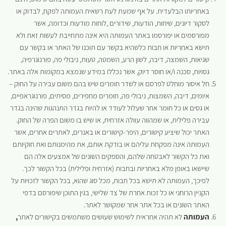
באחריותו הבלעדית. על אף שמעת לעת רשאית העמותה לפקח, לבדוק או
לסקור דיונים, שיחות, הודעות, שידורים ,לוחות מודעות וכדומה, אשר
מפורסמים או יפורסמו באתר העמותה היא אינה מתחייבת לעשות זאת ולא
תישא באחריות או חבות כלשהיא בקשר עם תוכנו של האתר או בקשר עם
שגיאות, השמצה, דיבה, לשון הרע, השמטה, טעות, ניבולי פה, פורנוגרפיה,
גסויות, סכנה ו/או חוסר דיוק, אשר נכללו במידע שנמצא במקומות אלה באתר.
חל איסור מוחלט לפרסם או לשדר חומרים שיש בהם משום עבירה על החוק –
איומים, דיבה, השמצות, ניבולי פה, חומרים מחפירים, מסיתים, פורנוגראפיים,
או גסים או כל חומר אחר שעלול לעודד או להיות בגדר התנהגות שהינה בגדר
עבירה פלילית, או שמהווה עוולה אזרחית, או שיש בו משום הפרה של החוק.
האתר יכול שיציע קישורים, היפר-קישורים או באנרים, לאתרים אחרים, אשר
העמותה אינה מפקחת עליהם או בודקת אותם, את מהימנותם ואת חוקיותם
ואת כל הקשור לאבטחה שלהם, והספקים השונים של אמצעים אלה הם
שיישאו באופן מלא באחריות ובחבות (אזרחית ופלילית) בכל הקשור לכך.
לפיכך, העמותה לא תישא בכל חבות, מכל סוג שהוא, בכל הקשור לזכויות על
הקניין הרוחני או כל זכות אחרת של צד שלישי, בגין התוכן שיפורסם בדפי
האתר השונים או בכל אתר אחר שמקושר לאתר.
העמותה
לא תהיה אחראית לשימוש שעושים משתמשים בקישורים לאתר
,