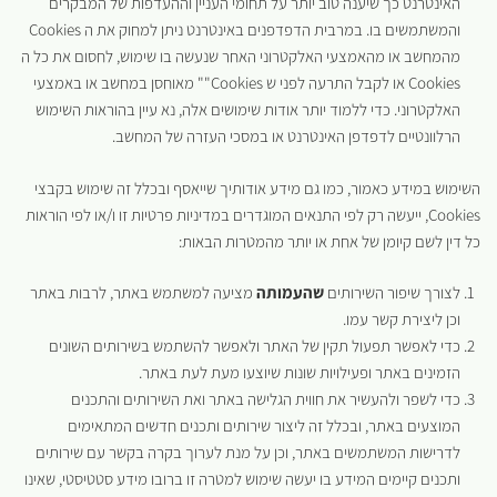
האינטרנט כך שיענה טוב יותר על תחומי העניין וההעדפות של המבקרים
והמשתמשים בו. במרבית הדפדפנים באינטרנט ניתן למחוק את ה Cookies
מהמחשב או מהאמצעי האלקטרוני האחר שנעשה בו שימוש, לחסום את כל ה
Cookies או לקבל התרעה לפני ש Cookies"" מאוחסן במחשב או באמצעי
האלקטרוני. כדי ללמוד יותר אודות שימושים אלה, נא עיין בהוראות השימוש
הרלוונטיים לדפדפן האינטרנט או במסכי העזרה של המחשב.
השימוש במידע כאמור, כמו גם מידע אודותיך שייאסף ובכלל זה שימוש בקבצי
Cookies, ייעשה רק לפי התנאים המוגדרים במדיניות פרטיות זו ו/או לפי הוראות
כל דין לשם קיומן של אחת או יותר מהמטרות הבאות:
לצורך שיפור השירותים
שהעמותה
מציעה למשתמש באתר, לרבות באתר
וכן ליצירת קשר עמו.
כדי לאפשר תפעול תקין של האתר ולאפשר להשתמש בשירותים השונים
הזמינים באתר ופעילויות שונות שיוצעו מעת לעת באתר.
כדי לשפר ולהעשיר את חווית הגלישה באתר ואת השירותים והתכנים
המוצעים באתר, ובכלל זה ליצור שירותים ותכנים חדשים המתאימים
לדרישות המשתמשים באתר, וכן על מנת לערוך בקרה בקשר עם שירותים
ותכנים קיימים המידע בו יעשה שימוש למטרה זו ברובו מידע סטטיסטי, שאינו