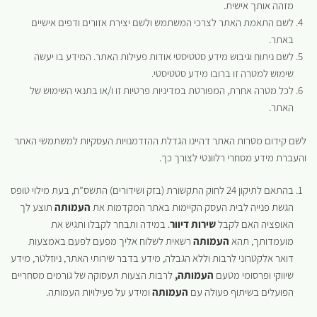
מזהה אותך אישית.
לשם התאמת האתר לצרכי המשתמש ולשם יצירת אזורים ודפים אישיים
באתר.
לשם ניתוח וגיבוש מידע סטטיסטי אודות פעילות האתר. המידע בו יעשה
שימוש למטרה זו ברובו מידע סטטיסטי.
לכל מטרה אחרת, המפורטת במדיניות פרטיות זו ו/או בתנאי השימוש של
האתר.
לשם קידום מטרות האתר דהיינו הגדלת ההזדמנויות העסקיות למשתמשי האתר
והעברת מידע מסחרי רלוונטי לצורך כך.
בהתאם לתיקון 24 לחוק התקשורת (בזק ושידורים) התשס”ח, בעת מילוי טופס
הגשת פנייה לבית העסק הקיימות באתר המקדמות את
העמותה
תוצע לך
האופציה האם לקבל
שירות
דיוור
. במידה ותבחר לקבלו ותגיש את
מועמדותך, תהא
העמותה
רשאית לשלוח אליך מפעם לפעם באמצעות
דואר אלקטרוני לרבות וללא הגבלה, מידע בדבר שירותי האתר, ניוזלטר, מידע
שיווקי ופרסומי מטעם
העמותה,
לרבות הצעות תעסוקה של גורמים מסחריים
הפועלים בשיתוף פעולה עם
העמותה
ומידע על פעילויות העמותה.