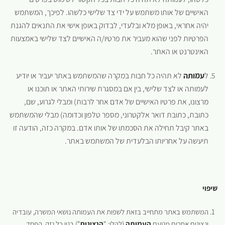
האישיים של אותו משתמש על ידי צד שלישי כלשהו. לפיכך, המשתמש
יהיה אחראי, באופן מלא ובלעדי, לבדוק באופן אישי את התנאים להגנת
הפרטיות לפני שהוא מעביר את פרטיו/ה האישיים לצד שלישי באמצעות
האינטרנט או האתר.
ל
עמותה
לא תהיה כל חבות במקרה שהמשתמש באתר יעביר או יודיע
לעמותה או לצד שלישי, בין אם במסגרת שירותי האתר או תוכנו או
מרצונו, את פרטיו האישיים של אדם אחר לרבות) ומבלי לגרוע, שם,
כתובת, כתובת דואר אלקטרוני, מספר טלפון וכדומה) מבלי שהמשתמש
באתר קיבל תחילה את הסכמתו של אותו אדם. במקרה כזה, הודעה זו
תיעשה על אחריותו הבלעדית של המשתמש באתר.
שיפוי
המשתמש באתר מתחייב בזאת לשפות את העמותה נושאי המשרה, עובדיה
ונציגים אחרים מטעם
העמותה
(להלן: "
הנציגים
") בגין כל נזק, הפסד,