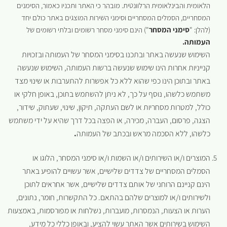
הלאומית והבינלאומית הרלוונטית. מובהר כי האתר ותכניו כאמור, הסימנים
המסחריים, הסמלים המסחריים וסימני השירות המוצגים באתר כולם יחד
(להלן: "
סימני המסחר
") הינם סימני מסחר רשומים ובלתי רשומים של
העמותה.
השימוש שנעשה באתר ובתכנו בסימני המסחר של העמותה ובזכויות
קנייניות אחרות הינו שימוש שנעשה ברשות העמותה, השימוש שנעשה
באתר ובתוכן הינו כפי שהוא ללא כל אפשרות להתערבות או שינוי מצד
משתמש כלשהו, נוסף על כך, לא ניתן להשתמש בתוכן, באופן חלקי או
כולל, למטרות מסחריות או לשם העתקה, תיקון, שינוי, שעתוק, שידור,
הצגה, פרסום, העברה, מכירה, או הפצה בכל דרך שהיא על ידי משתמש
כלשהו, ללא הסכמה מראש ובכתב של העמותה
.
המוצרים ו/או השירותים ו/או השמות ו/או סימני המסחר, הלוגו או
הסמלים המסחריים של צדדים שלישיים, אשר עשויים להופיע באתר
הינם קניינם הרוחני של אותם צדדים שלישיים, אשר אחראים לתוכן
ולשירותים ו/או למוצרים שלהם בהתאם. כל התקשרות, חומר, נתונים,
הערות או הצעות, הנמסרות, מועברות, נשלחות או מפורסמות, באמצעות
השימוש בשירותים אשר האתר עשוי להציע, ובאופן כללי כל מידע,