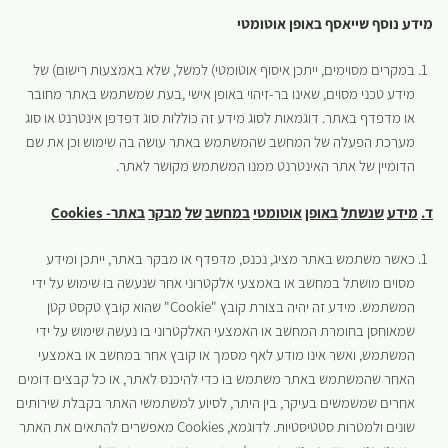
מידע נוסף שייאסף באופן אוטומטי
במקרים מסוימים, ייתכן איסוף אוטומטי) למשל, שלא באמצעות רישום) של
מידע טכני מסוים, שאינו בר-זיהוי באופן אישי ,בעת שמשתמש באתר מחובר
או מדפדף באתר. דוגמאות לסוג מידע זה כוללות סוג דפדפן אינטרנט או סוג
מערכת הפעלה של המחשב שהמשתמש באתר עושה בה שימוש וכן את שם
הדומיין של אתר האינטרנט ממנו המשתמש מקושר לאתר.
ד.
מידע
שנשתל
באופן
אוטומטי
במחשב
של
מבקר
באתר-
Cookies
כאשר משתמש באתר מציג, נכנס, מדפדף או מבקר באתר, ייתכן ומידע
מסוים מושתל במחשב או באמצעי אלקטרוני אחר שנעשה בו שימוש על ידי
המשתמש. מידע זה יהיה בצורת קובץ "Cookie" שהוא קובץ טקסט קטן
שמאוחסן בחומרת המחשב או האמצעי האלקטרוני בו נעשה שימוש על ידי
המשתמש, ואשר אינו מודע לאף מסמך או קובץ אחר במחשב או באמצעי
האחר שהמשתמש באתר משתמש בו כדי להיכנס לאתר, או כל קבצים דומים
אחרים שמשמשים בעיקר, בין היתר, לסיוע למשתמשי האתר בקבלת שירותים
שונים ולמטרות סטטיסטיות. לדוגמא, Cookies מאפשרים להתאים את האתר