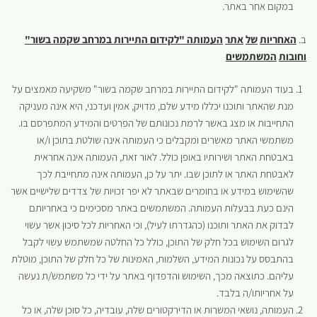
במקום אחר באתר.
ב.
האחריות
של
אתר
העמותה "לקידום התיירות במרחב שקמה בשור"
וחובות
המשתמשים
בעוד העמותה "לקידום התיירות במרחב שקמה בשור" משקיעה מאמצים על
מנת שהאתר ותוכנו יכללו מידע שלם, מדויק, אמין ועדכני, היא אינה מעניקה
התחייבות או מצג באשר לרמת נכונותם של הפרטים והמידע המתפרסם בו.
משתמשי האתר מאשרים ומקבלים כי העמותה אינה שולטת בתוכן ו/או
באבטחת האתר ושירותיו באופן כולל. לאור זאת, העמותה אינה אחראית
לאבטחת האתר או לתוכן שבו. יתר על כן, העמותה אינה מתחייבת לכך
שהשימוש במידע או בחומרים שבאתר לא יפר זכויות של צדדים שלישיים אשר
הינם כעת בבעלות העמותה. המשתמשים באתר מסכימים כי באחריותם
לבדוק את האתר ותוכנו (כהגדרתו לעיל), וכי האחריות לכל סיכון אשר עשוי
לגרום השימוש בכל חלק של התוכן, כולל כל החלטה שמשתמש עשוי לקבל
בהתבסס על נכונות המידע, השלמות, האמינות של כל חלק של התוכן, מוטלת
עליהם. כתוצאה מכך, השימוש והדפדוף באתר על ידי כל משתמש/ת נעשה
על אחריותו/ה בלבד.
העמותה, נושאי המשרות או הדירקטורים שלה, עובדיה, כל סוכן שלה, או כל