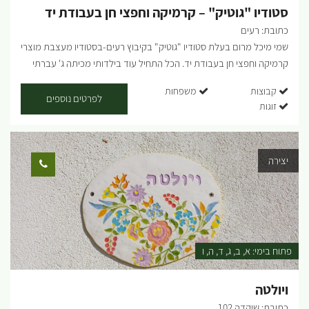
סטודיו "גוטיק" – קרמיקה וחפצי חן בעבודת יד
כתובת: רעים
שמי מיכל מרום בעלת סטודיו "גוטיק" בקיבוץ רעים-בסטודיו מעצבת מוצרי
קרמיקה וחפצי חן בעבודת יד. הכל התחיל עוד בילדותי מכיתה ג' עברתי
מחוג לחוג. ובשנת 1986 עברתי לגור בקיבוץ רעים שבנגב המערבי למדתי
קבוצות
משפחות
במכללה לאמנות חזותית במכללת קיי.בבאר שבע בסיום הלימודים (3
לפרטים נוספים
זוגות
שנים) קיבלתי תעודה של מדריך אומנות בכיר המפגש בן המדבר לידע
המקצועי והאהבה שלי לאומנות,עיצוב ואסתטיקה, הוליד כלים ופסלים
מחומר גס וטבעי בשילוב גלזורות בצבעי האדמה. בין היתר אני מייצרת
יצירה
כיורים פסלים,כלים מחומר גס ו במראה טבעי. השפעת הנגב המערבי, נוף
הכלניות המרחבים הירוקים ניכרים בעבודותי באופן אומנותי ורגשי, אני
משלבת טכניקות מעורבות. הגעה לסטודיו בתיאום מראש בלבד ...
פתוח בימי:
א
ב
ג
ד
ה
ו
ויולטה
כתובת: שוקדה 102