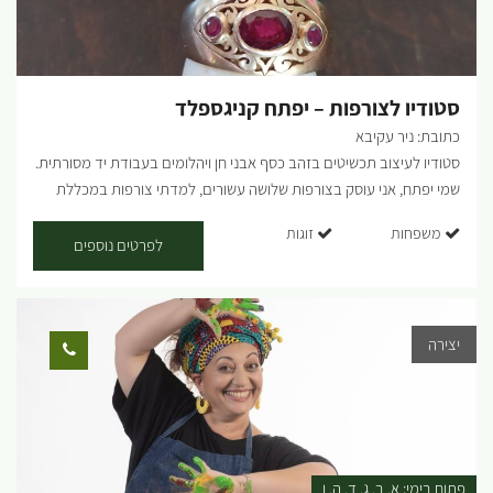
ללילה. לינת חאן מרכזי/ קמפינג 130 ש"ח לאדם ללילה. [gallery
ids="36409,36407,36405,36403,36401,36399,36397,36395,36413"
orderby="rand"]...
סטודיו לצורפות – יפתח קניגספלד
כתובת: ניר עקיבא
סטודיו לעיצוב תכשיטים בזהב כסף אבני חן ויהלומים בעבודת יד מסורתית.
שמי יפתח, אני עוסק בצורפות שלושה עשורים, למדתי צורפות במכללת
עמק יזרעאל ולאחר מכן עם צורפים בקטמנדו נאפל שעבדו עבור מלך
משפחות
זוגות
המקומי, לימודי גמולגיה בבורסה לאבני חן ברג', והפעלת סטודיו לצורפות
לפרטים נוספים
בנווה צדק ת"א עד המעבר דרומה. בסטודיו קיימת תצוגה של יצירות
שנעשו במקום בעבודת יד בזהב כסף אבני חן ויהלומים. אנו מקיימים
סדנאות ללימודי יסודות הצורפות, קורסים מתקדמים וגם סדנאות חד
יצירה
פעמיות שמתאימות למתקדמים ולחסרי ניסיון בו מתנסים בעבודת צורפות
ויוצאים עם תכשיט מעשי ידכם. בנוסף ניתן לתאם גם סדנאות זוגיות ליצירת
טבעות נישואין וכדומה. סדנאות חד פעמיות בעלות 380 ש"ח למשתתף,
בתוספת מחיר עבור שימוש בחומרים (זהב, כסף, אבנים), משך הסדנא 3
שעות, כמות משתתפים 2-4 לסדנא. הסדנאות והקורסים בתיאום והזמנה
מראש בטלפון. [gallery columns="4"
פתוח בימי:
א
ב
ג
ד
ה
ו