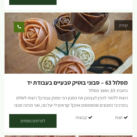
שלכם ולעוף, כל אחד יכול. הסטודיו יכול להכיל עד 30 איש ...
יצירה
מסלול 63 – סבוני בוטיק טבעיים בעבודת יד
כתובת: 63, מושב מסלול
רוצות ללמוד להכין לעצמכן את הסבון הכי מפנק עבורכן? רוצות לשלוט
במרכיבי הסבונים שמשמשים אתכן? קוראים לי יעל נוה, ואני מכינה סבוני
בוטיק טבעיים בעבודת יד. אני מזמינה אתכן באהבה לסדנה שבה אלמד
זוגות
קבוצות
אתכן להכין סבון טבעי, עשיר ומפנק ללא חומרים מזיקים. ואם תרצו, תוכלו
לפרטים נוספים
להעשירו במגוון צמחים מרפא שאני מגדלת בעצמי. בסבונים שאני מכינה
אני חוגגת את אהבתי לטבע, לבריאות וליצירה. הגינה שלי היא מקור