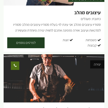
ids="28384,28386,28388,28390,28392,28394,28396,28398,28400,28
404,28406,28410" orderby="rand"] ...
עיצובים מהלב
כתובת: מעגלים
סטודיו עיצובים מהלב אני עינת לוי בעלת סטודיו עיצובים מהלב סטודיו
לסדנאות ועיצוב אוירה מזמינה אתכם לחווית יצירה מיוחדת ומעשירה
בסטודיו מתקיימות סדנאות אומנות ויצירה המאפשרות הכרות והתנסות עם
משפחות
זוגות
חומרים שונים ומגוונים מקרמה, פסיפס, רקמה, ציור מנדלות, הדפס על עץ,
לפרטים נוספים
קבוצות
עיצוב בנייר הסדנאות נבנות בהתאמה אישית לאחר שיח ותיאום מראש. אני
מאמינה שבכח היצירה האומנותית לאפשר לכל אחד מפגש אותנטי עם
האני העצמי שלו הסדנאות מיועדות לזוגות או לחבורה בסטודיו או מחוצה לו
יצירה
(תלוי מזג אויר/ הנחיות קורונה ): *סדנאות זוגיות - מגבשות ומקרבות.
בסדנה מתרחשת פגישה זוגית בעולם שהוא מעבר למוכר לנו. מתאים מאוד
כמתנה זוגית *סדנאות משפחתיות/ חבורות - גיבוש וחוויה אותה תוכלו
לנצור לאורך שנים *סדנאות העצמה עבור קבוצות - בהן ניתן לשלב
דינמיקה קבוצתית (עד 10 אנשים בסטודיו עד 20 איש בחצר) -בכל סדנה
מוגש כיבוד קל -ניתן להזמין מראש סל פינוקים אוגוסט יוצא מהמסגרת
ואנחנו יוצאים מהשגרה חגיגות אוגוסט בסטודיו חודש של סדנאות, צבע,
השראה וחוויות יצירה לכל המשפחה, לנשים ולזוגות. מפגשים וסדנאות