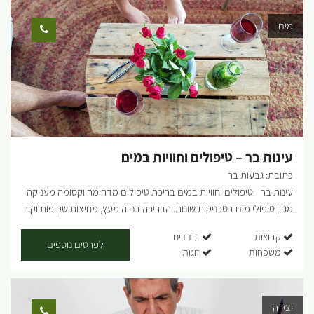
ההשראה שלי ומקור חלק מן החומרים שאני משלבת בהם. הצטרפו אלי
מים
לסדנאות שבהן תוכלו ללמוד להכין סבונים טבעיים, להכיר את הגינה שלי
וללמוד מגוון דרכים שבהן תוכלו לשלב פרחים וצמחי תבלין ומרפא בסבונים
מעשי ידיכם. בסדנה תכינו סבונים שאותם תוכלו לקחת איתכם הביתה.
אפשר לתאם סדנה למתחילים (לא נדרש ידע קודם) או סדנה למתקדמים
שבה מתעמקים בטכניקות עיצוב סבונים. הסדנאות מועברות בקבוצות
קטנות ומלוות בכיבוד קל. הפעילות מתאימה למי שרוצה ללמוד להכין
סבונים וגם כפעילות מהנה עם חברות. אורך סדנה כשעתיים וחצי-שלוש.
הסדנה מתאימה לגילאי 20 ומעלה. באי הסדנה מוזמנים לסיור לימודי...
עינות בר – טיפולים וחוויות במים
כתובת: גבעות בר
עינות בר - טיפולים וחוויות במים בריכת טיפולים מדהימה וקסומה מעניקה
מגוון טיפולי מים בטכניקות שונות. הבריכה בנויה מעץ, מחיצות שקופות וקיר
לבנים ,מוצפת באור המדבר ומחוממת 34-35 מעלות. בבריכה נמצא פינות
קבוצות
בודדים
ישיבה והתרגעות. האווירה והסביבה יעניקו לאורחנו חוויה ייחודית. מתחם
לפרטים נוספים
משפחות
זוגות
עינות בר הפך למרכז המשמעותי ביותר מאז תחילת ימי הלחימה. עשרות
אלפי חיילים ואזרחים שמגיעים מתוך הלחימה ומתוך המשבר הלאומי
שפקד את כולנו להתמלא מחדש מהדברים שנותנים לנו כוח והשראה:
יצירה
חופשה, מנוחה, מוזיקה, תנועה, פעילות גופנית, סדנאות במים, יציאה לטבע