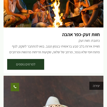
חוות זעק-כפר אהבה
כתובת: חוות זעק
חוויית אירוח בלב טבע בראשיתי בצפון הנגב. בואו להתחבר לשקט, לנוף
פתוח ויופי שלא נגמר, מרחב של שלווה, שקיעות וזריחות מרגשות ומרחבים
פתוחים. סיורים באתר הארכיאולוגי של חורבת זעק, כולל זחילה במחילות
המסתור מסיפורי המקום מעגל שיח עם דודי, החולם, היוזם והמגשים, כולל
לפרטים נוספים
כיבוד תה צמחים ותמרים. סדנאות חיבור לטבע סדנאות לפתיחת הלב
סדנאות לגיבוש חברתי סדנאות מותאמות אישית על פי בקשה לינת קמפינג
באוויר הפתוח עם שירותים, מקלחת חמה ומטבחון. לינה בגלאמפינג /
יצירה
קראוון עם מטבחון, שירותים, מקלחת חמה ונוף חלומי. לינה באוהל מרכזי,
אידיאלי לקבוצות, סדנאות וריטריטים מחירים: סיורים - 50 ש"ח לאדם
בקבוצה, מינימום 15 משתתפים. מסיפורי המקום - 50 ש"ח לאדם מינימום
15 משתתפפים. לינת קראוון 600 ש"ח ללילה. לינת גלאמפינג 1,100 ש"ח