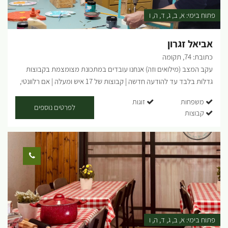
פתוח בימי:
א
ב
ג
ד
ה
ו
אביאל זגרון
כתובת: 74, תקומה
עקב המצב (מילואים וזה) אנחנו עובדים במתכונת מצומצמת בקבוצות
גדלות בלבד עד להודעה חדשה | קבוצות של 17 איש ומעלה | אם רלוונטי,
דברו איתי ישירות בטלפון/ווטסאפ | בשורות טובות אהובים שלנו מוזמנים
משפחות
זוגות
לסטודיו שלנו במושב תקומה, בו אני מעביר סדנת עץ חוויתית תוך לימוד
לפרטים נוספים
קבוצות
טכניקות שונות שתרכשו במהלך הסדנה - אנחנו נשייף נבריג ונצבע מוצר
עץ לבחירה מתוך מוצרים שונים: מדפים בצורות מיוחדות, ארגזי עץ
לאחסון, מתלים למפתחות, מוביילים, שעונים, אביזרים שונים לבית, לחדרי
ילדים ועוד. את המוצרים ניתן לקחת הביתה מיד בתום הסדנה. מתאים
לגילאי 6 ומעלה משך הסדנה כשעה מחיר: 155 ש"ח למשתתף...
פתוח בימי:
א
ב
ג
ד
ה
ו