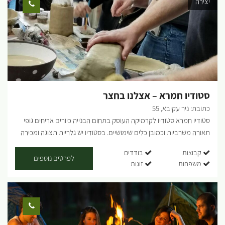
יצירה
תוכן עשיר ומרומם, באווירה פתוחה. הסדנאות לגילאי 18+ ...
סטודיו חמרא – אצלנו בחצר
כתובת: ניר עקיבא, 55
סטודיו חמרא סטודיו לקרמיקה העוסק בתחום הבנייה כיורים אריחים גופי
תאורה משרביות וכמובן כלים שימושיים. בסטודיו יש גלריית תצוגה ומכירה
גדולה. כמו כן מתקיימים בסטודיו שעורים. מידיי שבוע יש מפגשי
קבוצות
בודדים
בוקר/אחהצ/וערב בימים קבועים מורות בשנת שבתון יכולות ללמוד
לפרטים נוספים
משפחות
זוגות
בסטודיו דרך הקרן כמו כן ניתן לתאם סדנאות חד פעמיות. ועדי עובדים,
מסיבות יומולדת ועוד ...