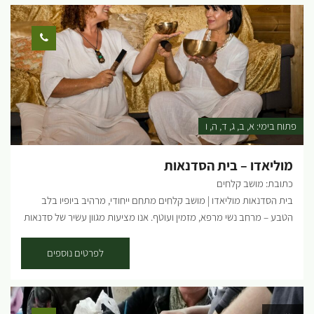
מיוחדות בחנות, להזמין סדנה זוגית או משפחתית באווירה של כיף! בסטודיו
מתקיימות סדנאות שונות בהתאם לבקשתכם; סדנאות מוצרי בטון -
עציצים בגדלים שונים, שלט לדלת, שעונים, תחתית לסיר ועוד. סדנאות
מוצרי עץ - מדף תלוי, תמונת חוטים דקורטיבית, קוביות השראה, מתלה
פותחן בירות, תחתיות לקפה ועוד. מוזיקה | פינת קפה | שירותים במקום
משך הסדנאות: שעה - שעה וחצי. גמיש לפי הצורך. מחיר: משתנה בהתאם
למספר המשתתפים בתיאום מראש. הסדנאות בתיאום מראש ב'-ה': 9:00-
14:00 שישי: 9:00-12:00 *ניתן להזמין סדנת ערב...
פתוח בימי:
א
ב
ג
ד
ה
ו
מוליאדו – בית הסדנאות
כתובת: מושב קלחים
בית הסדנאות מוליאדו | מושב קלחים מתחם ייחודי, מרהיב ביופיו בלב
הטבע – מרחב נשי מרפא, מזמין ועוטף. אנו מציעות מגוון עשיר של סדנאות
חווייתיות ועמוקות: • סאונד הילינג – ריפוי באמצעות צלילים • צחוק מרפא –
שחרור, שמחה וחיבור • קלפי עוצמה – תובנות וכלים מהלב • מעגלי נשים –
לפרטים נוספים
שיח נשי מחבר ותומך • תיאטרון פלייבק – סיפור חייך עולה לבמה • חיים
שכאלה – מפגש ביוגרפי מעורר השראה • כתיבה אינטואיטיבית – כלי ריפוי
דרך מילים ימי שישי – בוקר של נשימה ונשמה ארוחות בוקר מפנקות בליווי