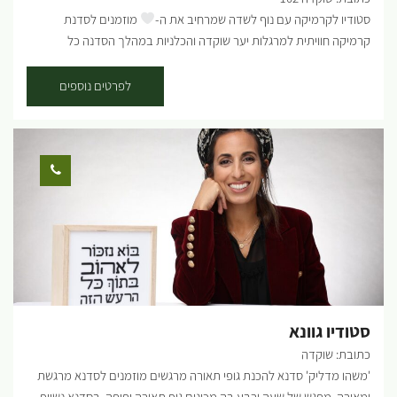
סטודיו לקרמיקה עם נוף לשדה שמרחיב את ה-
מוזמנים לסדנת
קרמיקה חוויתית למרגלות יער שוקדה והכלניות במהלך הסדנה כל
משתתף יבחר אם להכין כלים או לצבוע. בסדנת הצביעה תצבעו כלים
שהוכנו במיוחד עבורכם, בדיוק כמו שאתם אוהבים. אם תרצו להכין תוכלו
לפרטים נוספים
לבחור את העיצוב האישי שלכם וליצור כלים ממש מההתחלה, כשתסיימו
הכלים יישארו לשריפה נוספת ואנו ניצור איתכם קשר כשיהיו מוכנים. לבסוף
תוכלו להגיע ולאסוף את הפריטים הייחודיים שלכם. לרשותכם תעמוד פינת
קפה ועוגה. הסדנה מתאימה לכל הגילאים. ההשתתפות בתיאום מראש. ...
סטודיו גוונא
כתובת: שוקדה
'משהו מדליק' סדנא להכנת גופי תאורה מרגשים מוזמנים לסדנא מרגשת
ומאירה. מפגש של שעה ורבע בה מכינים גוף תאורה יפיפה. בסדנא נשייף,