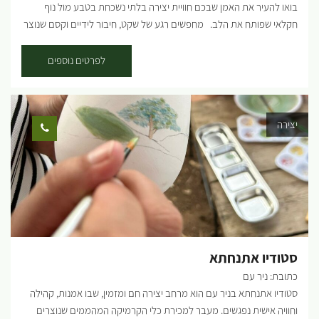
בואו להעיר את האמן שבכם חוויית יצירה בלתי נשכחת בטבע מול נוף
חקלאי שפותח את הלב. מחפשים רגע של שקט, חיבור לידיים וקסם שנוצר
מאפס? ברוכים הבאים למרחב שבו דמיון הופך ליצירה. בלב נוף חקלאי
אנחנו מזמינים אתכם להניח את הטלפונים בצד, להפשיל שרוולים ולהיכנס
לפרטים נוספים
לעולם של יצירה ורוגע. אצלנו כל אחד יכול להיות אמן – גם אם זו פעם
ראשונה שאתם נוגעים בחימר. מה מחכה לכם בסטודיו? אנחנו מציעים מגוון
רחב של סדנאות המשלבות טכניקות מסורתיות עם טאץ' מודרני: חוויית
יצירה
יצירה אותנטית בחיק הטבע: צאו איתנו למסע יצירתי בשדות ובין עצי היער,
שם נאסף יחד חומרי גלם טבעיים ונעבוד אותם לכלים ויצירות ישירות
בשטח. פיסול בחימר: עבודה תרפויטית ומרגיעה עם חומר הגלם הכי קדום
שיש. מגע ישיר, יצירות מיוחדות מלאות אופי ומרשימות. יציקות גבס: ללמוד
את סוד התבניות, לשחק עם אלמנטים מהיער והצומח וליצור תמונה
שמנציחה את הביקור בטבע בקו נקי וטבעי. פיסול בחוטי ברזל: "ציור
בתלת-ממד". יצירת אובייקטים עדינים המשלבים טבע ופיסול. הסדנה
שלכם, בדיוק כמו שדמיינתם. היופי בסטודיו שלנו הוא...
סטודיו אתנחתא
כתובת: ניר עם
סטודיו אתנחתא בניר עם הוא מרחב יצירה חם ומזמין, שבו אמנות, קהילה
וחוויה אישית נפגשים. מעבר למכירת כלי הקרמיקה המהממים שנוצרים