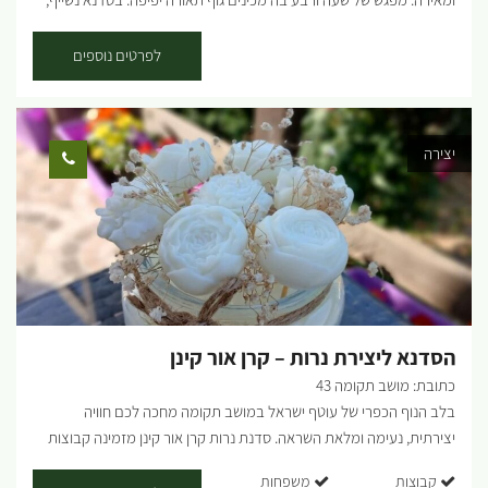
נדביק, נחבר את הלד, נבחר גרפיקה ומשפט שאליו אנחנו מתחברים ונצא
עם מוצר מדוייק ומיוחד למרחב הביתי שלכם. את המוצר שלנו כל אחד יכול
לפרטים נוספים
להרכיב וברמה הכי גבוהה שיש. נשמח לראות אתכם במושב שוקדה ובאזור
היפיפה שלנו ומקווים לתת לכם השראה ומרחב נעים בסדנא. מוזמנים
כולכם: ארגונים, חברות, קבוצות קטנות, זוגות, משפחות ועוד. בתאום
יצירה
מראש, ללא שבתות. מגיל 7 ומעלה. [gallery
ids="28822,28824,28812"]...
הסדנא ליצירת נרות – קרן אור קינן
כתובת: מושב תקומה 43
בלב הנוף הכפרי של עוטף ישראל במושב תקומה מחכה לכם חוויה
יצירתית, נעימה ומלאת השראה. סדנת נרות קרן אור קינן מזמינה קבוצות
ליהנות מסדנת נרות בוטיק ייחודית, שבה עולם העיצוב, היצירה והריחות
קבוצות
משפחות