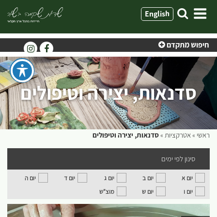
ילוג
English
תוכן
חיפוש מתקדם
סדנאות, יצירה וטיפולים
ראשי
»
אטרקציות
»
סדנאות, יצירה וטיפולים
סינון לפי ימים
יום א
יום ב
יום ג
יום ד
יום ה
יום ו
יום ש
מוצ"ש