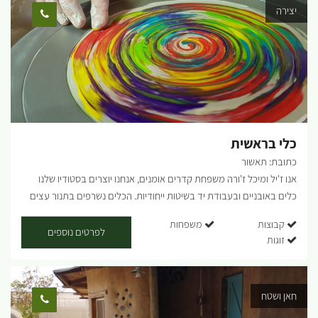
יצירה
כלי בראשית
כתובת: תאשור
אנו ז'יל ומיכל ז'ורה משפחת קדרים אומנים, אנחנו יוצרים בסטודיו שלנו
כלים באובניים ובעבודת יד בשיטות ייחודיות. הכלים נשרפים בתנור עצים
בטכניקה יפנית עתיקה, בתהליך שרפה ממושך של 3 יממות. החשיפה לנהר
קבוצות
משפחות
האש בתנור מעניקה צבעוניות חיה וחמה ליצירות. ביקור קבוצות: בביקור
לפרטים נוספים
זוגות
בסטודיו "כלי בראשית" נפגש ונספר על תהליך היצירה המיוחד, נסייר
במרחבי הסטודיו, נכיר את תנור האנגמה, נבקר בגלריה, נצפה בהדגמה של
יצירת כלי באובניים ונשתה משקה חם בספלים מתוצרת הסטודיו. סדנת
חאן ושטח
חוויה באש סדנת שרפת כלי קרמיקה בחיבור ליסודות הטבע. (רקו RAKU -
ביפנית : עונג ) שרפה קצרה שהתפתחה ביפן מהשפעת הזן בודהיזם