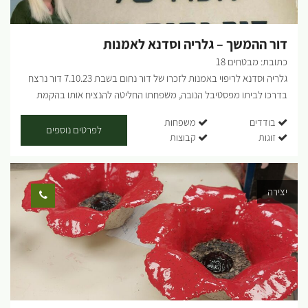
דור ההמשך – גלריה וסדנא לאמנות
כתובת: מבטחים 18
גלריה וסדנא לריפוי באמנות לזכרו של דור נחום בשבת 7.10.23 דור נרצח
בדרכו לביתו מפסטיבל הנובה, משפחתו החליטה להנציח אותו בהקמת
סדנא וגלריה שתשמש לריפוי באומנות על ידי אימו אביבה נחום רוצים רגע
בודדים
משפחות
לעצמכם? להשתחרר מהשגרה ולגלות את הקסם שביצירה? הצטרפו
לפרטים נוספים
זוגות
קבוצות
לסדנאות מיוחדת בהן תלמדו ליצור ולהתחבר לעצמכם דרך האומנות.
סדנאות: סדנת לימוד ציור מנדלה תוך כדי שמיעת מוזיקת תדרים סדנת
ציור מדיטטיבי סדנת ציור ניורוגרפיקה סדנת מדיטציה עם מוזיקת תדרים -
יצירה
כל סדנא מלווה עם שתיה וכיבוד קל פתוח לקהל הרחב ולקבוצות, ימים א'-
ה' בתיאום מראש. מגילאי 10 ומעלה. החל מ-110 ש"ח לסדנא....