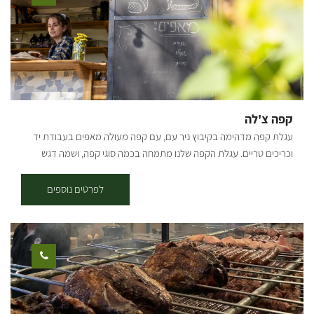
קפה צ'לה
עגלת קפה מדהימה בקיבוץ ניר עם, עם קפה מעולה מאפים בעבודת יד
וכריכים טריים. עגלת הקפה שלנו מתמחה בכמה סוגי קפה, ושמה דגש
מיוחד על איכות הקפה ואיכות המוצרים שמוגשים אצלינו. בנוסף לחוויה
הקולינרית שתמצאו אצלנו, תוכלו גם לחוות את השלווה שמעניק הקיבוץ
לפרטים נוספים
והטבע שלו. [gallery columns="4"
ids="30203,30201,30199,30197,30195,30193,30191,30189"
orderby="rand"]