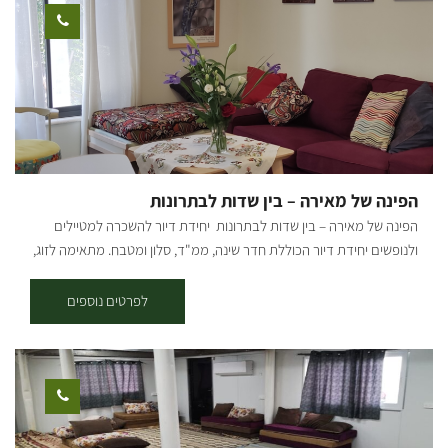
הציבוריים שוקמו - נסללו שבילים חדשים, נשתלו מדשאות וצמחי נוי וכל
התשתיות הוחלפו. גם החדרים עברו שידרוג ושינוי מהיסוד - החל מהגגות,
דרך תשתיות המים והחשמל, הריצוף והקרמיקות ועד לכלים הסניטריים,
הריהוט והאביזרים המשלימים. וכעת, כשהכל חדש, רענן ומלא תקווה,
"אלדאה" פותחת מחדש את שעריה לקהל הרחב. 23 החדרים מתאימים
לזוגות ולמשפחות. *אטרקציות תיירותיות בקרבת הקיבוץ - גרין פאב,
ארגמן, קפה צ'לה, חץ שחור, מצפור סיבוני ועוד כל מה שיש לנו פה בסביבה.
מחכים לכם בהתרגשות גדולה :) [gallery columns="5"
הפינה של מאירה – בין שדות לבתרונות
ids="32232,32230,32228,32226,32224,32222,32220,32218,32216,32
הפינה של מאירה – בין שדות לבתרונות יחידת דיור להשכרה למטיילים
198,32200,32202,32204,32206,32208,32210,32212,32214,32196,321
ולנופשים יחידת דיור הכוללת חדר שינה, ממ"ד, סלון ומטבח. מתאימה לזוג,
94,32192,32190,32186,32184,32182" orderby="rand"]
או משפחה עם 2 ילדים. מפלסים נמצאת בצומת בין בתרונות רוחמה לבין
שוקדה ושדות הכלניות של שמורת נחל הבשור. הנוף הירוק המנוקד בשלל
לפרטים נוספים
צבעים, מזמין ומרתק בתקופת דרום אדום ובכל ימות השנה. האזור מזמין
לטיולי מדבר, נוף כפרי, מסלולי אופנים וסיורים הסטורים המספרים את
סיפור ההתיישבות בחבל הארץ הדרומי. מכאן ניתן לצאת לטיולי כוכב
במרחב הנגב המערבי. לאורחינו מסלולי טיול מודרכים, מפות מסומנות
למסלולי רכיבה על אופניים, טיולים ברכב או ברגל. מפלסים נמצאת
במרחק 15 דקות נסיעה לחוף זיקים, 20 דקות נסיעה לאשקלון וכ- 35 דקות