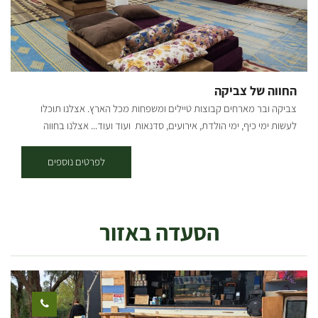
נסיעה לבאר שבע. סיור מודרך ע"י מדריך בכיר (בתיאום מראש) באתרי
הנגב המערבי כמו: "חץ שחור", סיור ב"בית הבטחון" של קיבוץ סעד וסיור
במגדל המים של קיבוץ בארות יצחק ועוד. כמו כן האזור משופע באומנים
העוסקים ביצירה בקרמיקה, עץ, סיורים קולינריים בשדרות והסביבה. ימים
ב'- ד' כניסה משעה 15:00 – פינוי עד לשעה 11:00 ימים ה' – מוצ"ש כניסה
החווה של צביקה
משעה 15:00 יציאה במוצ"ש עד 21:00, יציאה ביום ראשון – עד 11:00.
צביקה ובר מארחים קבוצות טיילים ומשפחות מכל הארץ. אצלנו תוכלו
לעשות ימי כיף, ימי הולדת, אירועים, סדנאות ועוד ועוד... אצלנו בחווה
האירוח ברמה גבוהה, במקום 2 חאנים בנויים בגודל של 100 מטר רבוע כל
אחד. החאנים ממוזגים ומאובזרים במחצלות שטיחים מזרונים וכריות. בחווה
לפרטים נוספים
יש בריכה גדולה המשקיפה לנוף עוצר נשימה! המקלחות והשירותים
במרחק של 10 מטר ממקום הלינה עם מים חמים ללא הפסקה, בצמוד
לחאן יש מטבח מאובזר הכולל: מקרר, מקפיא, תנור, מכונת קרח, צ'יפסר,
הסעדה באזור
פלנצ'ה, מיקרוגל, כריים וכל כלי המטבח הנדרשים לבישול עצמי. בחווה יש
בריכה גדולה המשקיפה לנוף עוצר נשימה! בנוסף, ניתן גם להזמין ארוחות
בוקר וערב שאנו מכינים במקום, יש אפשרות לטיולי ג'יפים ואופניים, ימי כיף
וגיבוש. *האירוח בתיאום מראש למינימום 10 אנשים.