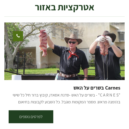
אטרקציות באזור
Carnes בשרים על האש
"C A R N E S" - בשרים על האש -סדנת אסאדו, קיבוץ ברור חיל כל שישי
בהזמנה מראש. מספר המקומות מוגבל. כל השבוע לקבוצות בתיאום
הסדנה כוללת: - הסברים על סוגי מקורות אש ושיטות צליה - הסברים על
סוגי הבשרים ומה מתאים למי - הסברים על אופן ההכנה - הסברים ועשיה
לפרטים נוספים
משותפת בהכנת צ'ימיצ'ורי, לחם שום, קאיפיריניה ולשים את הכל על האש.