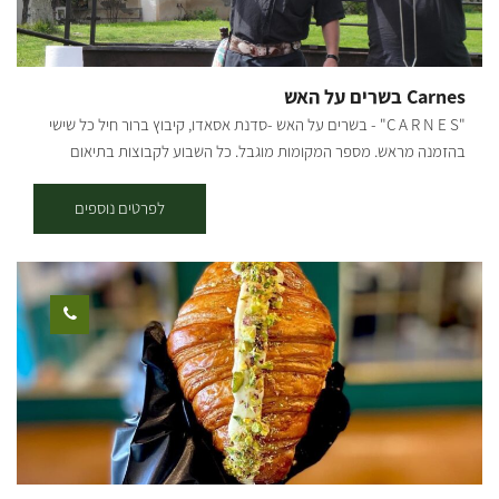
ids="27213,27211,27209,27207,29630,29628,29626,29624,29622,29
620,29618,29616,29614,29633,29635,29637,34215,34217,34219,342
21" orderby="rand"]
Carnes בשרים על האש
"C A R N E S" - בשרים על האש -סדנת אסאדו, קיבוץ ברור חיל כל שישי
בהזמנה מראש. מספר המקומות מוגבל. כל השבוע לקבוצות בתיאום
הסדנה כוללת: - הסברים על סוגי מקורות אש ושיטות צליה - הסברים על
סוגי הבשרים ומה מתאים למי - הסברים על אופן ההכנה - הסברים ועשיה
לפרטים נוספים
משותפת בהכנת צ'ימיצ'ורי, לחם שום, קאיפיריניה ולשים את הכל על האש.
- כל ההסברים וההכנות נעשים מול המשתתפים וחלקם בהשתתפותם
הפעילה. במהלך הסדנה "מנשנשים" לחם שום שהכנו במקום, חזה עוף
בצ'ילי מתוק, קבבים וכל זה כדי להתלוות לשתיית הקאיפיריניה. אחרי כל
ההסברים, הכנות ושתיה עוברים לחלק העיקרי, ארוחה בשרית
הכוללת:אנטריקוט מיושן, פיקניה ,(תלוי זמינות), אסאדו ללא עצם (לכמות
משתתפים של 15+ איש) פרגיות, צ'וריסוס, סלטים, אורז ושעועית שחורה
(מאכל ברזילאי טיפוסי). כל הסדנה מלווה בהסברים על הנעשה, הלמה
והכמה ... כל המוצרים והציוד של הסדנה הינם כשרים. בימי שישי ושבת
מוזמנים להגיע ולהנות מארוחת אסאדו, בתיאום מראש