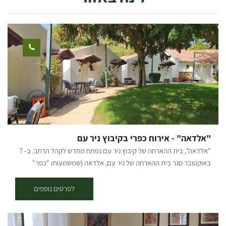
"אלדאה" - אירוח כפרי בקיבוץ ניר עם
"אלדאה", בית ההארחה של קיבוץ ניר עם נפתח מחדש לקהל הרחב. ב- 7
באוקטובר סגר בית ההארחה של ניר עם, אלדאה (שמשמעותו "כפר"
בספרדית, שפתם של ראשוני הקיבוץ), ואחרי שנתיים לא פשוטות שבהן
חדרי האירוח שלנו היוו בסיס צבאי, ועד לחודש מרץ השנה אירחנו באהבה
לפרטים נוספים
גדולה ובחיבוק את החיילים שלנו שהגנו על הבית שלנו. בחודשים האחרונים
עבר המקום שיפוץ מקיף ששינה את פניו מקצה לקצה ועכשיו סוף סוף אחרי
כל העבודה הקשה אנחנו מוכנים לחזור ולארח אתכם אצלנו. האזורים