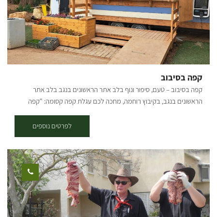
קפה בסיבוב
קפה בסיבוב – טעם, סיפור ונוף בלב אתר הראשונים בנגב בלב אתר
הראשונים בנגב, בקיבוץ רוחמה, מחכה לכם עגלת קפה קסומה: "קפה
בסיבוב". העגלה משלבת טעמים נהדרים, אווירה כפרית רגועה וסיפור
היסטורי מרתק המחבר בין עבר להווה. אתר הראשונים הוא פנינה נסתרת
לפרטים נוספים
בנגב, הכוללת באר עתיקה מ-1913, משוריינים וכלים חקלאיים מימי קום
המדינה – מקום שעוצר את הזמן ומספר את סיפורה של ההתיישבות בנגב.
חגי הורביץ, הבעלים והיזם, ממשיך את חזונו שהחל בשנת 2021 עם "קפה
בסיבוב" בחץ השחור, סמוך למפלסים. עגלת הקפה האהובה, שזכתה
לקהל מבקרים רחב, נחרבה ב-7/10, וכיום נולדה מחדש במיקום הקסום
באתר הראשונים. "קפה בסיבוב" הוא נקודת עצירה מושלמת למטיילים,
משפחות וחובבי טבע. [gallery columns="5"