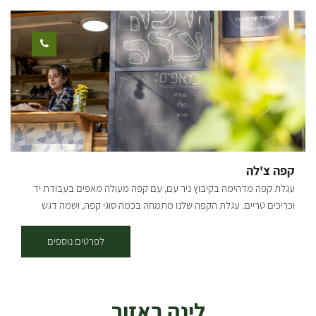
פינת קפה • צפייה בסרט מרגש באורך רבע שעה. • ביקור בתצפית ייחודית
על עזה - הנקודה האזרחית הכי קרובה שיש מול עזה, ממש מול שכונת
ש'געייה. לתצפית מיוחדת וסקירה היסטורית וביטחונית מרתקת על האזור. •
הדרכה באולם המבקרים שלנו: נחל עוז בצבעים על קירות המרכז
באמצעותם נכיר את הרעיון הקיבוצי ואת נחל עוז בפרט. הנח"ל –
מהיאחזות לישוב קבע, חדר האוכל – הלב הקיבוצי, חקלאות – התמחות
בתפוחי אדמה ועוד, הגדר – מכאן ועד הגבול. • 7.10 - נשמע את סיפור
הגבורה הייחודי שאירע בקיבוץ באירועי השבת השחורה, ביום שמחת תורה
תשפ"ד. • מפגש עם חבר/ת הקיבוץ שיספרו לנו את סיפורם האישי ועל
הקיבוץ היום. בנוסף למרכז המבקרים ניתן להוסיף את הפעילויות הבאות: 1.
קפה צ'לה
סדנאות בישול הקשורות לתוצרח החקלאות שלנו, כמו סדנת ג'חנון ייחודית,
עגלת קפה מדהימה בקיבוץ ניר עם, עם קפה מעולה מאפים בעבודת יד
סדנת מהאדמה לצלחת, סדנת התססה ועוד. 2. פעילות odt בשדות -
וכריכים טריים. עגלת הקפה שלנו מתמחה בכמה סוגי קפה, ושמה דגש
פעילות שנבנת בהתאמה מלאה לקבוצה שלכם. 3. סדנה להכנת לימונצ'לו
מיוחד על איכות הקפה ואיכות המוצרים שמוגשים אצלינו. בנוסף לחוויה
4. סדנת נגרות ועוד....
הקולינרית שתמצאו אצלנו, תוכלו גם לחוות את השלווה שמעניק הקיבוץ
לפרטים נוספים
והטבע שלו. [gallery columns="4"
ids="30203,30201,30199,30197,30195,30193,30191,30189"
orderby="rand"]
לינה באזור