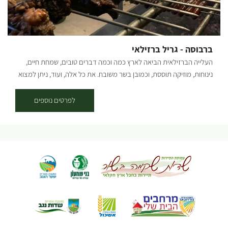
ברבוסה - גריל ברזילאי
העלייה הברזילאית הביאה לארץ כמה וכמה דברים טובים, שמחת חיים,
נינוחות, מוזיקה תוססת, וכמובן בשר משובח. את כל אלה, ועוד, ניתן למצוא
אצלנו בקיבוץ ברור חיל שבעוטף עזה, מעוז הברזילאים בישראל. ברבוסה
הוא בית לאירועי בוטיק בקצב הברזילאי! אצלנו בברבוסה מתמחים בביצוע
לפרטים נוספים
אירועים ברמה הגבוהה ביותר יחד עם חוויית בשרים איכותית בשיטת צלייה
ייחודית האופיינית לתרבות הברזילאית. אירועים משפחתיים - בר מצווה, בת
מצווה, ימי הולדת ועוד. סיורים בעוטף עזה ובכלניות. אירועים עסקיים - ימי
גיבוש, כנסים, ערב מחלקה ועוד. נשמח לשמוח אתכם ולהפוך את האירוע
שלכם ליחיד במינו עם המון יחס ומקצועיות. חדש חדש!! רק בימי שלישי
פותחים לקהל הרחב את הברבוסה בברור חיל בואו להתפנק באווירה הכי
כפרית שיש, בשיטת אכול כפי יכולתך
פשוט תבואו רעבים ותהנו מכל
רגע
בחגיגת בשרים של שורסקריה אותנטית בסגנון הברזילאי שריינו
מקום מראש דרך האתר: