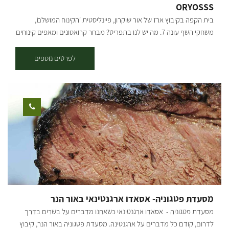
ORYOSSS
בית הקפה בקיבוץ ארז של אור שוקרון, פיינליסטית 'הקינוח המושלם',
משחקי השף עונה 7. מה יש לנו בתפריט? מבחר קרואסונים ומאפים קינוחים
מטורפים ארוחות בוקר מאפים מלוחים בטאבון בורקס פינוקים וכמובן קפה
ניתן לשבת בפנים ובחוץ.
לפרטים נוספים
מסעדת פטגוניה- אסאדו ארגנטינאי באור הנר
מסעדת פטגוניה - אסאדו ארגנטינאי כשאחנו מדברים על בשרים בדרך
לדרום, קודם כל מדברים על ארגנטינה. מסעדת פטגוניה באור הנר, קיבוץ