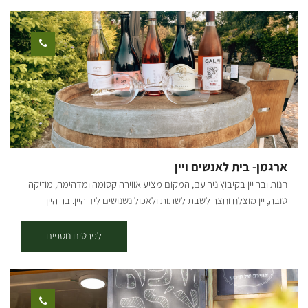
ארגמן- בית לאנשים ויין
חנות ובר יין בקיבוץ ניר עם, המקום מציע אווירה קסומה ומדהימה, מוזיקה
טובה, יין מוצלח וחצר לשבת לשתות ולאכול נשנושים ליד היין. בר היין
"ארגמן" נמצא בקיבוץ ניר עם שבעוטף עזה. הוא הוקם ע"י עופר ליברמן,
תושב הקיבוץ, מתוך אהבה גדולה ליין ולאנשים טובים. המטרה המרכזית
לפרטים נוספים
של המקום הינה חיבור בין אנשים לבין יין ישראלי בוטיקי, ונמכרים בו יינות
של 5 יקבים ישראליים המגיעים מכל קצוות הארץ. בנוסף לביקור בבר היין
בסופי השבוע, ניתן להזמין חבילות שי