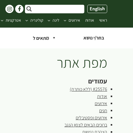
ילוג
English
תוכן
ראשי
אודות
אירועים
לינה
קולינריה
אטרקציות
בחר/י נושא
מפת אתר
עמודים
#25576 (ללא כותרת)
אודות
אירועים
חגים
אירועים ופסטיבלים
ברוכים הבאים לצפון הנגב
הצהרת נגישות