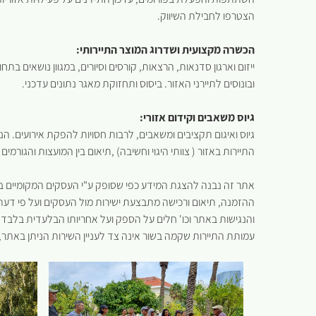
הצטרפו לחבילת השיווק.
הכשרה מקצועית ושדרוג המוצר התיירותי:
ייזום וארגון סדנאות, הרצאות, קורסים וסיורים, במגוון נושאים בתח
ובונוסים לתיירני האזור. ביסוס ותחזוקת מאגר נתונים עדכני.
גיוס משאבים וקידום אזורי:
גיוס ואיגום תקציבים ומשאבים, לרבות חסויות להפקת אירועים. הנע
התיירות באזור ( צוותי היגוי וחשיבה) ,תיאום בין המועצות והגורמ
אתר זה נבנה להצגת המידע כפי שסופק ע"י העסקים המקומיים במ
ההזמנה, תיאום ורכישה מתבצעת ישירות מול העסקים ועל פי דעתם
והנגישות באתר וכו' חלים על הספק ועל אחריותו הבלעדית בלבד.
עמותת התיירות שקמה בשור אינה צד לעניין השירות הניתן באתר,