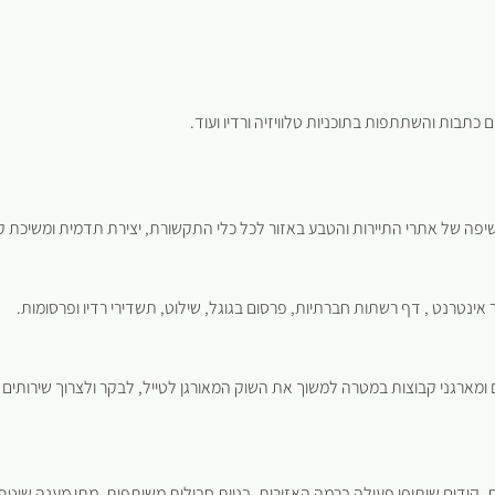
ם כתבות והשתתפות בתוכניות טלוויזיה ורדיו ועוד.
חשיפה של אתרי התיירות והטבע באזור לכל כלי התקשורת, יצירת תדמית ומשיכת קה
אינטרנט , דף רשתות חברתיות, פרסום בגוגל, שילוט, תשדירי רדיו ופרסומות.
ומארגני קבוצות במטרה למשוך את השוק המאורגן לטייל, לבקר ולצרוך שירותים באז
, קידום שיתופי פעולה ברמה האזורית, בניית חבילות משותפות, מתן מענה שוטף ל