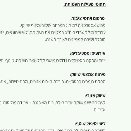
תחומי פעילות העמותה:
פרסום ויחסי ציבור:
גיבוש אסטרטגיה למיתוג המרחב, מיצוב ומינוף שיווקי.
עבודה מול משרדי היח”צ המלווים את העמותה, ליווי עיתונאים, ייזו
הובלה ויצירת קמפיינים לאורך השנה.
אירועים ופסטיבלים:
ייזום והפקת פסטיבלים גדולים מושכי קהל ויוצרי חשיפה. מינוף ו
פיתוח אמצעי שיווק:
הפקת חומרים פרסומיים: חוברת תיירות אזורית, מפת תיירות, אתר 
שיווק אזורי:
לעמותה יש משווקת אזורית לתיירות מאורגנת – עבודה מול סוכנים 
אזוריים.
ליווי וטיפול שוטף:
השתתפות והפעלת בפורומים, עדכון התיירנים על פעילויות אזוריות