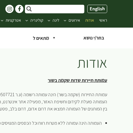
ילוג
English
תוכן
ראשי
אודות
אירועים
לינה
קולינריה
אטרקציות
בחר/י נושא
אודות
עמותת תיירות שדות שקמה בשור
עמותת התיירות (שקמה בשור) הינה עמותה רשומה (ע.ר 580507721) אשר הוקמה ע”י המועצות האזוריות בצפון הנגב במטרה לקדם ולשווק את התיירות באזור.
העמותה פועלת לקידום וחשיפת האזור, מפעילה אתר אינטרנט, רשת
בין המותגים של העמותה תמצאו את דרום אדום, דרום בלב, פסטיבל כדורים פור
העמותה הינה עמותה ללא מטרות רווח וכל הכספים המגויסים מו