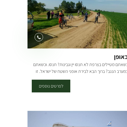
"ערוגות": ימים א-ה 9:00-17:00 ניתן לשכור את החווה
אירועי בוטיק וסדנאות. החווה פתוחה בשוטף לקבוצות
תיאום מראש.
אופן
שאתם מטיילים בצרפת לא תנסו יין וגבינות? תנסו. וכשאתם
מערב הנגב? ברוך הבא לבירת אופני השטח של ישראל. זו
הזדמנות להתנסות ולהכיר לילדים וגם לכם סינגלים לכל
משפחה, רק אתם והנגב. אזור יפהפה עם שפע של
לפרטים נוספים
פשרויות רכיבה לכל המשפחה פתוח כל ימי השבוע בין
השעות 7:30 – 20:00, בתיאום מראש אפשרות השכרת
ופניים רגילה. אפשרות ניוד האופניים מחוץ ליכיני אל המקום
רצוי עבור קבוצות. אפשרות לטיול אופניים מודרך: זוגות,
שפחות, גופים. מאוד מומלץ בסופי שבוע, חגים, ותקופת
ריחת הכלניות. כל מטייל שמגיע ורוכב עצמאית מקבל מפה