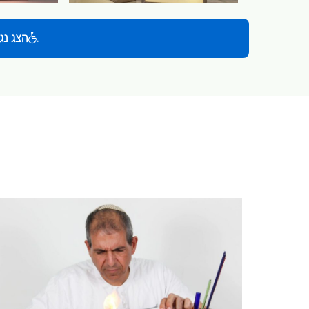
הצג נג