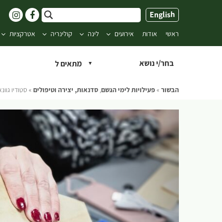
ילוג
English
תוכן
ראשי
אודות
אירועים
לינה
קולינריה
אטרקציות
בחר/י נושא
הבשור
»
פעילויות לימי הגשם
,
סדנאות, יצירה וטיפולים
»
סטודיו גוונא