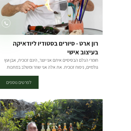
רון ארט - סיורים בסטודיו ליודאיקה
בעיצוב אישי
חומרי הגלם הבסיסיים איתם אני יוצר, הינם זכוכית, אבן ועץ
גולמיים, ניפוח זכוכית. את אלה אני שוזר ומשלב במתכות
שונות כגון פליז, נחושת, בדיל, בסגנון ויטראז' וסגנונות
משולבים אחרים. החומר הוא רק אתגר בשבילי ליצור.
לפרטים נוספים
העבודות שלי מאופיינות בצבעים חמים, קומפוזיציה טובה של
ססגוניות ומקוריות צורה, דיוק וחדות, ירידה לפרטים קטנים
הופכות את העבודות למיוחדות במינן. הלקוח מוזמן להיות
חלק מתהליך העיצוב, החומר והצבעים. רון ארט – ניפוח
זכוכית: סטודיו ייחודי בישראל לניפוח זכוכית, אשר הוקם על
ידי רונן חורב, אומן יודאיקה, מעניק הזדמנות נדירה להתוודע
לעולם ניפוח הזכוכית. הסטודיו מציע סדנאות לקהל הרחב.