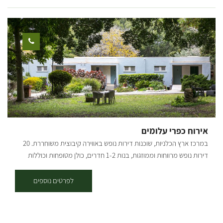
אירוח כפרי עלומים
במרכז ארץ הכלניות, שוכנות דירות נופש באווירה קיבוצית משוחררת. 20
דירות נופש מרווחות וממוזגות, בנות 1-2 חדרים, כולן מטופחות וכוללות
מטבחון וטלוויזיה דירות האירוח נמצאות בלב הקיבוץ, מרוכזות באזור אחד,
ומוקפות בנוי מיוחד ומטופח, מדשאות, פרחים ופינות חמד רבות. ארוחות
לפרטים נוספים
בכשרות מהודרת מוגשות בחדר האוכל בקיבוץ. האירוח מתאים לקהל דתי,
בקיבוץ קיים בית כנסת מטופח ולידו בית מדרש עם ספריה רחבה בו ניתן
לקיים מניין פרטי. לרשות האורחים עומדת בריכת שחייה (בעונה), בשעות