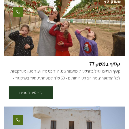
פעולה. היכרות עם עולם הפרדסנות וקטיף לימונים (בעונה) אפשרות לרכוש
שמן זית מהתוצרת המקומית שלנו. "כרם המעשים הטובים" הוקם במטרה
להעסיק בני נוער במצבי סיכון ולסייע להם בפיתוח תחושת המסוגלות דרך
עבודת הכפיים. שילוב של עבודה ואמונה. משך הפעילות כשעתיים. ימים
ושעות פתיחה - א'-ו'. נדרשת הרשמה מראש.[gallery
ids="29775,29777,29779,29781,29785,29787"]
קטיף במשק 77
קטיף תותים, טיול בטרקטור, מתנפח נינג'ה, דוכני מזון ועוד מגוון אטרקציות
לכל המשפחה. מחירון: קטיף תותים - 60 ש״ח למשתתף. סיור בטרקטור -
15 ש״ח למשתתף. כרטיס משולם קטיף+סיור - 70 ש״ח למשתתף.
לפרטים נוספים