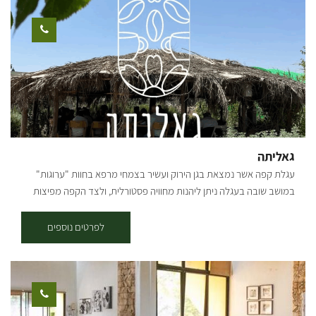
הזית, והחל באוסף עצי הזית, שהפך לאוסף הגדול בארץ! עם התפרצות
הקורונה החליט תמיר לפתוח את משתלת הבוטיק ״דרך הזית״ שבמרכזה
בית קפה, בו ניתן להנות ממגוון ארוחות, כמו ארוחות בוקר, פיצות, פוקצ’ות,
טוסטים, סלטים וכו׳.. קיימים אצלנו מגוון גדול של עצים בוגרים
וצעירים-ליצ'י מנגו אבוקדו ועוד שפע רב של עצי פרי. במטע זיתים ישנן
פינות חמד לישיבה, לבילוי זוגי או משפחתי. אפשר לאסוף מבית הקפה שלנו
שייקים/ מיצים סחוטים/ קפה ולרדת למטע הצמוד להנות בצלם של עצי
הזית והפרי באוירה עתיקה. אתם מוזמנים לחוויה של צמחים - אוכל - אהבה
גאליתה
עגלת קפה אשר נמצאת בגן הירוק ועשיר בצמחי מרפא בחוות "ערוגות"
במושב שובה בעגלה ניתן ליהנות מחוויה פסטורלית, ולצד הקפה מפיצות
מיוחדות הנאפות בטאבון במקום עם מאפים איכותיים ומיוחדים.
לפרטים נוספים