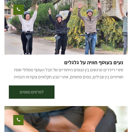
נעים בעוטף חוויה על גלגלים
סיורי ריידרים מרגשים בין הנופים הייחודיים של חבל העוטף מסלולי שטח
חווייתיים בין שבילים, נופים פתוחים, אתרי טבע חקלאיים ונקודות תצפית
מרהיבות.הדרכה אותנטית ממדריכים תושבי האזור שמשתפים מהחוויה
האישית ומהסיפור המקומי והכל באווירה קלילה, מהנה ובטוחה. משך הסיור
לפרטים נוספים
בין שעה לשעתיים (בהתאם לבחירה). למי זה מתאים: הרכיבה מגיל 16
ומעלה , ילדים בגילאי 1-4 במושב רתום מאחורה, ילדים בגילאי 5-12 ניתן
להרכיב עם ההורה. * יש להגיע עם נעליים סגורות ולחתום על הצהרת
בריאות. שעות פעילות: ימים א'-ו' בתיאום מראש. להזמנות: