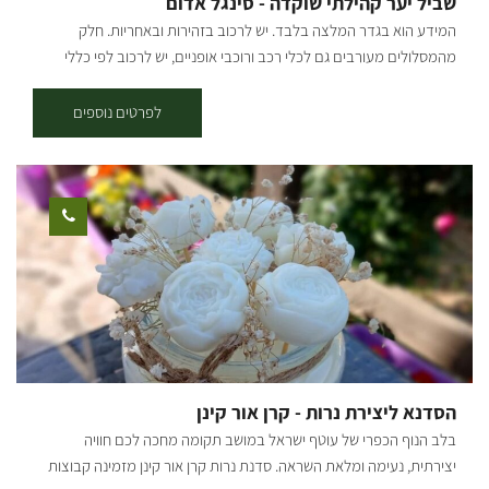
שביל יער קהילתי שוקדה - סינגל אדום
מפה: *המידע מתוך אתרים לה מדווש ומסלולי אופניים בשטח עם קק"ל
המידע הוא בגדר המלצה בלבד. יש לרכוב בזהירות ובאחריות. חלק
מהמסלולים מעורבים גם לכלי רכב ורוכבי אופניים, יש לרכוב לפי כללי
התנועה ולשים לב לשילוט. רמת קושי: דרגת קושי בינונית-קשה. אורך
המסלול בק"מ: אורכו 12.5 ק"מ. נקודת התחלה וסיום: בארי (מעגלי, הסינגל
לפרטים נוספים
חד-כיווני עם כיוון השעון). תקציר על אזור הטיול: המסלול עובר בפינות
הרחוקות והפורחות ביער שוקדה, הסינגל משולט בשטח באמצעות עמודי
עץ שעליהם לוח קטן בצבע אדום עם רוכב אופניים במרכזו. תקציר
המסלול: יציאה מבארי, נרכב בדרך העפר המקבילה לכביש הכניסה לבארי
לכיוון כביש 232, נחצה וניכנס לדרך מצד ימין, לאחר 200 מ' בפיצול נמשיך
ימינה, אל הסינגל המסומן אדום. סינגל בלווה בעליות, ירידות ומגלשות
טבעיות. בדרך נעבור ונראה את באר עמוקה ובאר אנטיליה. בהמשך
הסינגל עובר מתחת ל232 בצמוד לנחל גרר והמשך חזרה לכיוון בארי. סינגל
כחול + אדום - אורכו 17 ק"מ, בדרגת קושי בינונית-קשה - התחלה בסינגל
הכחול עד לנקודה שבה הוא פוגש את דרך הנוף ונמשיך אל הסינגל האדום,
עד חזרה לבארי. קרדיט צילום: אילן שחם מפה: *המידע מתוך אתרים לה
הסדנא ליצירת נרות - קרן אור קינן
מדווש ומסלולי אופניים בשטח עם קק"ל
בלב הנוף הכפרי של עוטף ישראל במושב תקומה מחכה לכם חוויה
יצירתית, נעימה ומלאת השראה. סדנת נרות קרן אור קינן מזמינה קבוצות