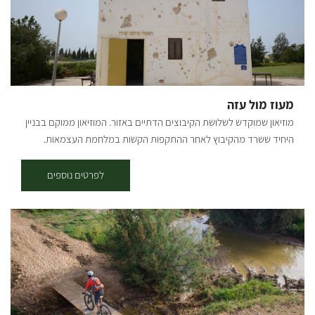
מעוז מול עזה
מוזיאון שמוקדש לשלושת הקיבוצים הדתיים באזור. המוזיאון ממוקם בבניין
היחיד ששרד מהקיבוץ לאחר ההתקפות הקשות במלחמת העצמאות.
המוזיאון מוקדש לשלושת הקיבוצים הדתיים באזור הנגב בזמן מלחמת
העצמאות: בארות יצחק, כפר דרום וסעד. בית הביטחון הישן של קבוץ סעד,
לפרטים נוספים
שופץ, ומשמש כיום כאתר פעיל, המספר את סיפור המאבק על האזור,
מלפני קום המדינה, ועד לאירועי מלחמת חרבות ברזל. בחצר האתר
מצויים שרידי סככת ההתכנסות, שנהרסה במלחמה, וכן דגם מוקטן של
הקיבוץ לפני המלחמה. בקומת הקרקע המונגשת, מוצג סרטון המספר על
הקמת הישוב, מפי הותיקים. בגג המבנה תצפית על האזור ורצועת עזה.
מכאן מובנים יותר, סיפורם של הישובים וארועי המלחמה. ההגעה לאתר
דרך כביש הגישה לכפר עזה ופניה שמאלה, דרומה, בכביש שדות עד לחנית
האתר. הביקור באתר בתשלום ובתיאום מראש בלבד.