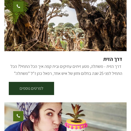
אופניים במרכזו. תקציר המסלול: * יציאה מבארי - נרכב בדרך העפר
המקבילה לכביש הכניסה לבארי לכיוון כביש 232, נחצה וניכנס לדרך מצד
ימין, שם נראה שילוט של הסינגל. לאחר 200 מ' בסינגל נגיע לפיצול שבו
נמשיך בזרוע השמאלית, עם הסימון הכחול, במשך כשני קילומטרים
נוספים, עד שהוא מתעקל ימינה ומתרחק מכביש 232. בדרך עוברים
בחלקי שטח פתוחים וחלק בתוך החורש. 5.7 ק"מ מתחילת המסלול, אנו
פוגשים את דרך נוף יער שוקדה, ופונים בה ימינה לחזרה לכיוון בארי. *
יציאה משוקדה - מחניון שוקדה נמשיך 500 מ' בדרך הנוף, עד שנראה
דרך הזית
סינגל החוצה את הדרך ואת שלט ההסבר על השבילים משמאל. נמשיך ישר
דרך הזית - משתלה, מטע זיתים עתיקים ובית קפה איך הכל התחיל? הכל
ונשתלב בשביל הכחול החוזר לכיוון כביש 232. קרדיט צילום: אילן שחם
התחיל לפני 25 שנה בחלום וחזון של איש אחד, רפאל כהן ז"ל *משתלה*
מפה: *המידע מתוך אתרים לה מדווש ומסלולי אופניים בשטח עם קק"ל
*עציצים פורחים* *משפחה* *ובית* במהלך מחלתו של האב החל הבן
תמיר שהיה אחרי שירות צבאי לנהל את המשתלה. עם חזון ואמונה הקים
לפרטים נוספים
תמיר משתלה שמגדלת צמחים ומשווקת למשתלות בכל רחבי הארץ.. לפני
כשמונה שנים כאשר רצה לקנות עץ זית לביתו, פיתח תמיר אהבה לעצי
הזית, והחל באוסף עצי הזית, שהפך לאוסף הגדול בארץ! עם התפרצות
הקורונה החליט תמיר לפתוח את משתלת הבוטיק ״דרך הזית״ שבמרכזה
בית קפה, בו ניתן להנות ממגוון ארוחות, כמו ארוחות בוקר, פיצות, פוקצ’ות,
טוסטים, סלטים וכו׳.. קיימים אצלנו מגוון גדול של עצים בוגרים