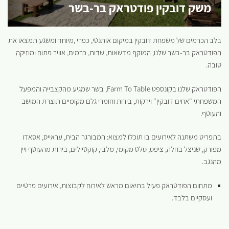
משק דובקין פודטראק בר-בשר
בלב הכרמים של משפחת דובקין במיקום אותנטי, כפרי ,מיוחד ומשגע תמצאו את
הפודטראק בר-בשר שלנו, המוקף מדשאות, שדות, כרמים, אוויר פתוח ומוזיקה
טובה.
הפודטראק שלנו בקונספט Farm To Table, בשר שמגיע מהקצבייה והמפעל
המשפחתי "אחים דובקין" וירקות, בירות וחומרי גלם מקומיים תוצרת המושב
והעוטף.
בתפריט משתנה לאירועים בו תוכלו למצוא: המבורגר הבית, עראייס, אסאדו
מפורק, שניצל בחלה, ציפס, סלט מקומי, מלבי, קוקטיילים, בירות מהעוטף ויין
מהנגב.
מתחום הפודטראק פעיל בתיאום מראש לאירוח לקבוצות, אירועים פרטיים
ועסקיים בלבד.