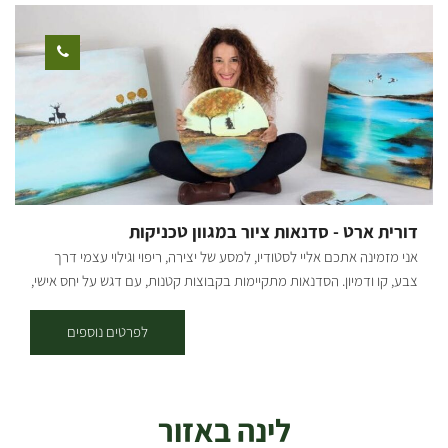
ראשונה שאתם נוגעים בחימר. מה מחכה לכם בסטודיו? אנחנו מציעים מגוון
רחב של סדנאות המשלבות טכניקות מסורתיות עם טאץ' מודרני: חוויית
יצירה אותנטית בחיק הטבע: צאו איתנו למסע יצירתי בשדות ובין עצי היער,
שם נאסף יחד חומרי גלם טבעיים ונעבוד אותם לכלים ויצירות ישירות
בשטח. פיסול בחימר: עבודה תרפויטית ומרגיעה עם חומר הגלם הכי קדום
שיש. מגע ישיר, יצירות מיוחדות מלאות אופי ומרשימות. יציקות גבס: ללמוד
את סוד התבניות, לשחק עם אלמנטים מהיער והצומח וליצור תמונה
שמנציחה את הביקור בטבע בקו נקי וטבעי. פיסול בחוטי ברזל: "ציור
בתלת-ממד". יצירת אובייקטים עדינים המשלבים טבע ופיסול. הסדנה
שלכם, בדיוק כמו שדמיינתם. היופי בסטודיו שלנו הוא הגמישות, אנחנו
דורית ארט - סדנאות ציור במגוון טכניקות
מאמינים שחוויה טובה מתחילה בהקשבה, ולכן אנחנו מזמינים אתכם לדבר
אני מזמינה אתכם אליי לסטודיו, למסע של יצירה, ריפוי וגילוי עצמי דרך
איתנו ולהתאים את הסדנא לחלומות שלכם: סדנאות זוגיות אינטימיות
צבע, קו ודמיון. הסדנאות מתקיימות בקבוצות קטנות, עם דגש על יחס אישי,
ורומנטיות. ימי גיבוש לצוותים שרוצים לצאת מהקופסה. חגיגות משפחתיות
מרחב בטוח וחוויית עומק גם למי שמגיע בלי ניסיון קודם. כתרפיסטית
רב-דוריות סבתא, אמא ונכדה סביב שולחן אחד. אפשרות לתיאום סדנאות
באומנות שמתמחה בחיזוק חוסן נפשי, אני משלבת בכל מפגש כלים מעולם
לפרטים נוספים
גם בשעות הערב.
התרפיה והמודעות, ומאפשרת לכל משתתף להתחבר פנימה, לשחרר ולתת
מקום לאמת הפנימית דרך היצירה. זוהי לא רק סדנת ציור – אלא חוויה
מרפאה, מעצימה ומשחררת . מגיל 5 ומעלה. עלות: 180 ש"ח למשתתף.
לינה באזור
צילום: אמנון ארד