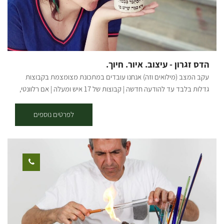
וצעירים-ליצ'י מנגו אבוקדו ועוד שפע רב של עצי פרי. במטע זיתים ישנן
פינות חמד לישיבה, לבילוי זוגי או משפחתי. אפשר לאסוף מבית הקפה שלנו
שייקים/ מיצים סחוטים/ קפה ולרדת למטע הצמוד להנות בצלם של עצי
הזית והפרי באוירה עתיקה. אתם מוזמנים לחוויה של צמחים - אוכל - אהבה
הדס זגרון - עיצוב. איור. חיוך.
עקב המצב (מילואים וזה) אנחנו עובדים במתכונת מצומצמת בקבוצות
גדלות בלבד עד להודעה חדשה | קבוצות של 17 איש ומעלה | אם רלוונטי,
דברו איתי ישירות בטלפון/ווטסאפ | בשורות טובות אהובים שלנו מוזמנים
לסטודיו המהמם שלנו במושב תקומה – סדנאות, מוצרי בטון, עץ, קקטוסים
לפרטים נוספים
והפתעות! בואו לשתול קקטוסים וסוקולנטים מבית האריזה, לקנות מתנות
מיוחדות בחנות, להזמין סדנה זוגית או משפחתית באווירה של כיף! בסטודיו
מתקיימות סדנאות שונות בהתאם לבקשתכם; סדנאות מוצרי בטון -
עציצים בגדלים שונים, שלט לדלת, שעונים, תחתית לסיר ועוד. סדנאות
מוצרי עץ - מדף תלוי, תמונת חוטים דקורטיבית, קוביות השראה, מתלה
פותחן בירות, תחתיות לקפה ועוד. מוזיקה | פינת קפה | שירותים במקום
משך הסדנאות: שעה - שעה וחצי. גמיש לפי הצורך. מחיר: משתנה בהתאם
למספר המשתתפים בתיאום מראש. הסדנאות בתיאום מראש ב'-ה': 9:00-
14:00 שישי: 9:00-12:00 *ניתן להזמין סדנת ערב