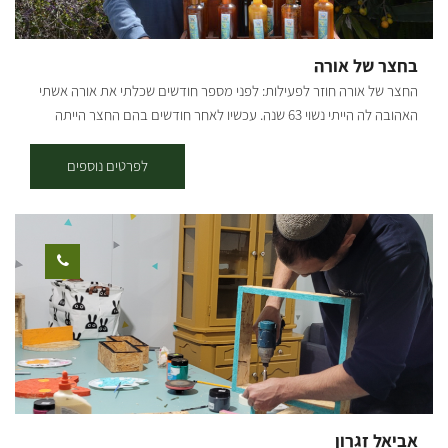
בחצר של אורה
החצר של אורה חוזר לפעילות: לפני מספר חודשים שכלתי את אורה אשתי
האהובה לה הייתי נשוי 63 שנה. עכשיו לאחר חודשים בהם החצר הייתה
סגורה למבקרים, החלטתי להמשיך את דרכה של אורה ולהמשיך לארח
אנשים בחיוך ובאהבה. אני שמח לפתוח את החצר ולקבל מבקרים לקבוצות
לפרטים נוספים
קטנות ומשפחות בין 4-20 אנשים. הפעילות כוללת: סיור ייחודי מודרך
בבוסתן של 120 עצי פרי מ-80 זנים של פירות אקזוטיים. בליווי סיפור
שורשים אישי ומרתק וסיפור ראשית ההתיישבות בנגב.. * טעמי המטבח
התימני מעשי ידיה של אורה, אותם טעמו אלפי מבקרים לא יוגשו עוד לצערי
אך נמשיך לארח אתכם עם מיץ מפירות הבוסתן ומכירת ליקרים. המקום
סגור בשבתות וחגי ישראל הביקור בתיאום מראש בלבד. אשמח לארח
אתכם
אביאל זגרון