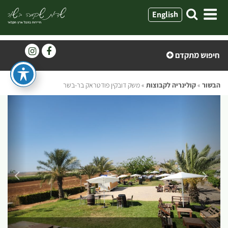
ילוג
English
תוכן
חיפוש מתקדם
הבשור
»
קולינריה לקבוצות
»
משק דובקין פודטראק בר-בשר