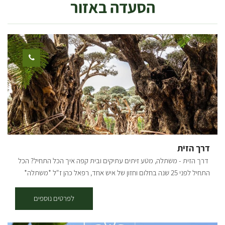
הסעדה באזור
נפרדות וכן אולם התכנסות ומשחקייה לילדים. במקום חניות לנכים, שבילים
מרווחים ושירותי נכים עם מאחזים. ישנן דירות מונגשות לנכים, וכך גם בית
הכנסת וחדר האוכל. אורחים/ות יקרים, עד להודעה חדשה, האירוח
בעלומים לפרטיים פתוח רק באמצע שבוע. קבוצות, חיילים ועובדים -
יכולים להזמין גם לסופ"ש. תודה על ההבנה, צוות תיירות עלומים.
דרך הזית
דרך הזית - משתלה, מטע זיתים עתיקים ובית קפה איך הכל התחיל? הכל
התחיל לפני 25 שנה בחלום וחזון של איש אחד, רפאל כהן ז"ל *משתלה*
*עציצים פורחים* *משפחה* *ובית* במהלך מחלתו של האב החל הבן
תמיר שהיה אחרי שירות צבאי לנהל את המשתלה. עם חזון ואמונה הקים
לפרטים נוספים
תמיר משתלה שמגדלת צמחים ומשווקת למשתלות בכל רחבי הארץ.. לפני
כשמונה שנים כאשר רצה לקנות עץ זית לביתו, פיתח תמיר אהבה לעצי