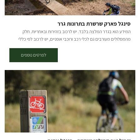
סינגל פארק שרשרת בתרונות גרר
המידע הוא בגדר המלצה בלבד. יש לרכוב בזהירות ובאחריות. חלק
מהמסלולים מעורבים גם לכלי רכב ורוכבי אופניים, יש לרכוב לפי כללי
התנועה ולשים לב לשילוט. רמת קושי: לולאה ראשונה - רמת רכיבה קלה,
לולאות שניה ושלישית - בינונית. אורך המסלול בק"מ: פארק שרשרת מערב
לפרטים נוספים
(לולאה ראשונה, סימון ירוק) - אורך 7.5 ק"מ. בתרונות גרר (סימון ירוק וסימון
כחול) – אורך 14.5 ק"מ. פארק שרשרת מזרח (סימון כחול) – אורך 16 ק"מ.
נקודת התחלה וסיום: פארק שרשת נחל גרר תקציר על אזור הטיול: נחל גרר
חוצה את כל הנגב הצפוני מיער להב ועד לים, כשבדרך הוא עובר במספר
נביעות המספקות מים לאורך כל השנה, וסביבן פארק שרשרת הנעים, בו
מגוון גדול של בעלי חיים ופריחה בעונת החורף והאביב. הרכיבה בסינגל היא
בכיוון המסומן - עם כיוון השעון. תקציר המסלול: סינגל יוצא מהחניון על
הגדה הדרומית של נחל גרר, בין הבתרונות לעצים. לאחר כ-3 ק"מ הסינגל
יוצא מהחורש ובפיצול ימינה עם הסימון הירוק למסלול הקצר או שמאלה
למסלול הארוך הכחול. המסלול עובר במישורים, נופי שדות, קירות לס
גבוהים ולאורך ערוץ נחל גרר. בהמשך המסלול קרדיט צילום: אילן שחם