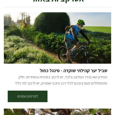
שביל יער קהילתי שוקדה - סינגל כחול
המידע הוא בגדר המלצה בלבד. יש לרכוב בזהירות ובאחריות. חלק
מהמסלולים מעורבים גם לכלי רכב ורוכבי אופניים, יש לרכוב לפי כללי
התנועה ולשים לב לשילוט. רמת קושי: קלה. אורך המסלול בק"מ: אורכו 7.5
ק"מ נקודת התחלה וסיום: ניתן לצאת למסלול משתי נקודות התחלה וסיום -
לפרטים נוספים
בארי ויער שוקדה (המסלול הינו מעגלי, חד-כיווני עם כיוון השעון). תקציר על
אזור הטיול: המסלול עובר בפינות הרחוקות והפורחות ביער שוקדה, הסינגל
משולט בשטח באמצעות עמודי עץ שעליהם לוח קטן בצבע כחול עם רוכב