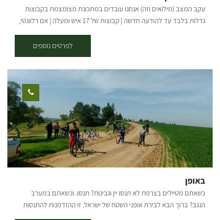
עקב המצב (מילואים וזה) אנחנו עובדים במתכונת מצומצמת בקבוצות
גדלות בלבד עד להודעה חדשה | קבוצות של 17 איש ומעלה | אם רלוונטי,
דברו איתי ישירות בטלפון/ווטסאפ | בשורות טובות אהובים שלנו מוזמנים
לסטודיו שלנו במושב תקומה, בו אני מעביר סדנת עץ חוויתית תוך לימוד
לפרטים נוספים
טכניקות שונות שתרכשו במהלך הסדנה - אנחנו נשייף נבריג ונצבע מוצר
עץ לבחירה מתוך מוצרים שונים: מדפים בצורות מיוחדות, ארגזי עץ
לאחסון, מתלים למפתחות, מוביילים, שעונים, אביזרים שונים לבית, לחדרי
ילדים ועוד. את המוצרים ניתן לקחת הביתה מיד בתום הסדנה. מתאים
לגילאי 6 ומעלה משך הסדנה כשעה מחיר: 155 ש"ח למשתתף
באופן
כשאתם מטיילים בצרפת לא תנסו יין וגבינות? תנסו. וכשאתם במערב
הנגב? ברוך הבא לבירת אופני השטח של ישראל. זו ההזדמנות להתנסות
ולהכיר לילדים וגם לכם סינגלים לכל המשפחה, רק אתם והנגב. אזור