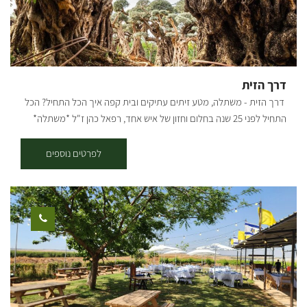
דרך הזית
דרך הזית - משתלה, מטע זיתים עתיקים ובית קפה איך הכל התחיל? הכל
התחיל לפני 25 שנה בחלום וחזון של איש אחד, רפאל כהן ז"ל *משתלה*
*עציצים פורחים* *משפחה* *ובית* במהלך מחלתו של האב החל הבן
תמיר שהיה אחרי שירות צבאי לנהל את המשתלה. עם חזון ואמונה הקים
לפרטים נוספים
תמיר משתלה שמגדלת צמחים ומשווקת למשתלות בכל רחבי הארץ.. לפני
כשמונה שנים כאשר רצה לקנות עץ זית לביתו, פיתח תמיר אהבה לעצי
הזית, והחל באוסף עצי הזית, שהפך לאוסף הגדול בארץ! עם התפרצות
הקורונה החליט תמיר לפתוח את משתלת הבוטיק ״דרך הזית״ שבמרכזה
בית קפה, בו ניתן להנות ממגוון ארוחות, כמו ארוחות בוקר, פיצות, פוקצ’ות,
טוסטים, סלטים וכו׳.. קיימים אצלנו מגוון גדול של עצים בוגרים
וצעירים-ליצ'י מנגו אבוקדו ועוד שפע רב של עצי פרי. במטע זיתים ישנן
פינות חמד לישיבה, לבילוי זוגי או משפחתי. אפשר לאסוף מבית הקפה שלנו
שייקים/ מיצים סחוטים/ קפה ולרדת למטע הצמוד להנות בצלם של עצי