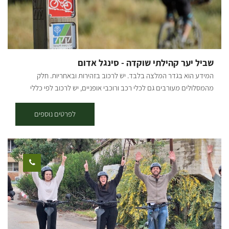
להוביל. בסיום הסדנה כל משתתף יוצא עם יצירה אישית ומזכרת ייחודית
שהכין בעצמו – חוויה שנשארת הרבה אחרי שהנר נדלק. קבוצות החל מ־8
משתתפים | משך הסדנה: כשעתיים | בתיאום מראש * המחיר הסופי יינתן
לאחר שיחה קצרה בהתאם לסוג הסדנה וכמות המשתתפים. **ההשתתפות
מגיל 6 ומעלה. ** ישנה אפשרות לסדנאות ערב בתיאום מראש. [gallery
שביל יער קהילתי שוקדה - סינגל אדום
columns="4"
המידע הוא בגדר המלצה בלבד. יש לרכוב בזהירות ובאחריות. חלק
ids="29503,29495,29499,30083,30085,30087,30089,30091,30095,30
מהמסלולים מעורבים גם לכלי רכב ורוכבי אופניים, יש לרכוב לפי כללי
097,29497,29501"]
התנועה ולשים לב לשילוט. רמת קושי: דרגת קושי בינונית-קשה. אורך
המסלול בק"מ: אורכו 12.5 ק"מ. נקודת התחלה וסיום: בארי (מעגלי, הסינגל
לפרטים נוספים
חד-כיווני עם כיוון השעון). תקציר על אזור הטיול: המסלול עובר בפינות
הרחוקות והפורחות ביער שוקדה, הסינגל משולט בשטח באמצעות עמודי
עץ שעליהם לוח קטן בצבע אדום עם רוכב אופניים במרכזו. תקציר
המסלול: יציאה מבארי, נרכב בדרך העפר המקבילה לכביש הכניסה לבארי
לכיוון כביש 232, נחצה וניכנס לדרך מצד ימין, לאחר 200 מ' בפיצול נמשיך
ימינה, אל הסינגל המסומן אדום. סינגל בלווה בעליות, ירידות ומגלשות
טבעיות. בדרך נעבור ונראה את באר עמוקה ובאר אנטיליה. בהמשך
הסינגל עובר מתחת ל232 בצמוד לנחל גרר והמשך חזרה לכיוון בארי. סינגל
כחול + אדום - אורכו 17 ק"מ, בדרגת קושי בינונית-קשה - התחלה בסינגל