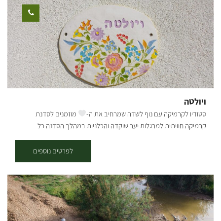
אופניים במרכזו. תקציר המסלול: * יציאה מבארי - נרכב בדרך העפר
המקבילה לכביש הכניסה לבארי לכיוון כביש 232, נחצה וניכנס לדרך מצד
ימין, שם נראה שילוט של הסינגל. לאחר 200 מ' בסינגל נגיע לפיצול שבו
נמשיך בזרוע השמאלית, עם הסימון הכחול, במשך כשני קילומטרים
נוספים, עד שהוא מתעקל ימינה ומתרחק מכביש 232. בדרך עוברים
בחלקי שטח פתוחים וחלק בתוך החורש. 5.7 ק"מ מתחילת המסלול, אנו
פוגשים את דרך נוף יער שוקדה, ופונים בה ימינה לחזרה לכיוון בארי. *
יציאה משוקדה - מחניון שוקדה נמשיך 500 מ' בדרך הנוף, עד שנראה
ויולטה
סינגל החוצה את הדרך ואת שלט ההסבר על השבילים משמאל. נמשיך ישר
סטודיו לקרמיקה עם נוף לשדה שמרחיב את ה-
מוזמנים לסדנת
ונשתלב בשביל הכחול החוזר לכיוון כביש 232. קרדיט צילום: אילן שחם
קרמיקה חוויתית למרגלות יער שוקדה והכלניות במהלך הסדנה כל
מפה: *המידע מתוך אתרים לה מדווש ומסלולי אופניים בשטח עם קק"ל
משתתף יבחר אם להכין כלים או לצבוע. בסדנת הצביעה תצבעו כלים
שהוכנו במיוחד עבורכם, בדיוק כמו שאתם אוהבים. אם תרצו להכין תוכלו
לפרטים נוספים
לבחור את העיצוב האישי שלכם וליצור כלים ממש מההתחלה, כשתסיימו
הכלים יישארו לשריפה נוספת ואנו ניצור איתכם קשר כשיהיו מוכנים. לבסוף
תוכלו להגיע ולאסוף את הפריטים הייחודיים שלכם. לרשותכם תעמוד פינת
קפה ועוגה. הסדנה מתאימה לכל הגילאים. ההשתתפות בתיאום מראש.