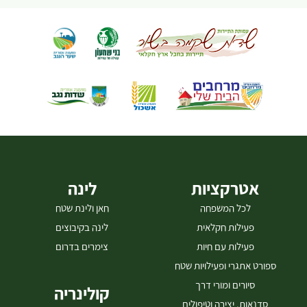
חברים. במיימונ'ס תיהנו מתפריט חלבי/בשרי מקומי ואיכותי בכשרות
מהודרת, ובהתאמה אישית לכל סוג אירוע. את חווית האירוח משלימה עגלת
קפה ובר משקאות ייחודית, המגישה קפה משובח, קוקטיילים מרעננים
ומשקאות מגוונים. במרכז המבקרים שלנו תוכלו ליהנות גם מטעימות ממגוון
הליקרים שלנו, ולקחת חלק בסדנאות קוקטיילים חווייתיות – בהן תלמדו
להכין קוקטיילים מפתיעים המבוססים על סדרת הליקרים שלנו. אל
תפספסו את ביקורכם במרכז המבקרים של "הליקרים של אילנה" – חווית
טעמים, המספרת את סיפורו של מותג בוטיק דרומי, המשלב יצירה,
חקלאות מקומית, טעם והשראה.
צרו קשר עוד היום לתיאום אירוע או
ביקור קבוצתי 077-7295959 [gallery columns="4" link="none"
ids="31947,31949,31951,31953,31955,31957,31959,31961"]
אטרקציות
לינה
לכל המשפחה
חאן ולינת שטח
פעילות חקלאית
לינה בקיבוצים
פעילות עם חיות
צימרים בדרום
ספורט אתגרי ופעילויות שטח
סיורים ומורי דרך
קולינריה
סדנאות, יצירה וטיפולים