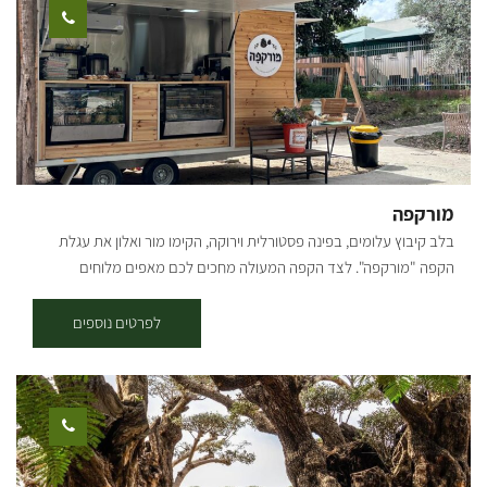
יכולים להזמין גם לסופ"ש. תודה על ההבנה, צוות תיירות עלומים.
מורקפה
בלב קיבוץ עלומים, בפינה פסטורלית וירוקה, הקימו מור ואלון את עגלת
הקפה "מורקפה". לצד הקפה המעולה מחכים לכם מאפים מלוחים
ומתוקים, כריכים טריים, לחמים שנאפו באהבה, ועוגות שיגרמו לכם לעצור
לעוד ביס. הכול תוצרת בית, הכול בידיים של מור. חצר הראשונים, קיבוץ
לפרטים נוספים
עלומים. העגלה פתוחה בימי חמישי ושישי בשעות 8:30-13:30 ניתן לתאם
מראש ארוחות לקבוצות, אירועים פרטיים, איסוף של מגשי אירוח ואפילו
סדנאות. [gallery columns="5"
ids="29859,29857,29851,29863,29861,28733,28737,28747,28749,28
755,28757,28759,28767,28769,28771"]