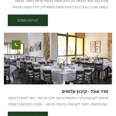
עגלת קפה אשר נמצאת בגן הירוק ועשיר בצמחי מרפא בחוות "ערוגות"
במושב שובה בעגלה ניתן ליהנות מחוויה פסטורלית, ולצד הקפה מפיצות
מיוחדות הנאפות בטאבון במקום עם מאפים איכותיים ומיוחדים.
לפרטים נוספים
חדר אוכל - קיבוץ עלומים
ארוחות לקבוצות בלבד בתיאום מראש. חלבי או בשרי. כשר למהדרין בנוסף
, קפה ומאפה. מיועד לקבוצות, בהזמנה מראש - מותנה במינימום נרשמים.
לפרטים: 054-7756070