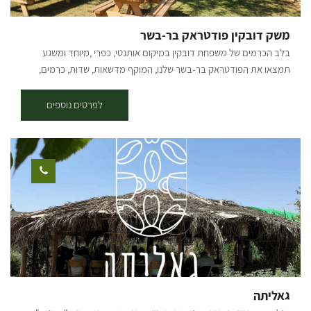
הזית והפרי באוירה עתיקה. אתם מוזמנים לחוויה של צמחים - אוכל - אהבה
משק דובקין פודטראק בר-בשר
בלב הכרמים של משפחת דובקין במיקום אותנטי, כפרי ,מיוחד ומשגע
תמצאו את הפודטראק בר-בשר שלנו, המוקף מדשאות, שדות, כרמים,
אוויר פתוח ומוזיקה טובה. הפודטראק שלנו בקונספט Farm To Table, בשר
שמגיע מהקצבייה והמפעל המשפחתי "אחים דובקין" וירקות, בירות וחומרי
לפרטים נוספים
גלם מקומיים תוצרת המושב והעוטף. בתפריט משתנה לאירועים בו תוכלו
למצוא: המבורגר הבית, עראייס, אסאדו מפורק, שניצל בחלה, ציפס, סלט
מקומי, מלבי, קוקטיילים, בירות מהעוטף ויין מהנגב. מתחום הפודטראק
פעיל בתיאום מראש לאירוח לקבוצות, אירועים פרטיים ועסקיים בלבד.
גאליתה