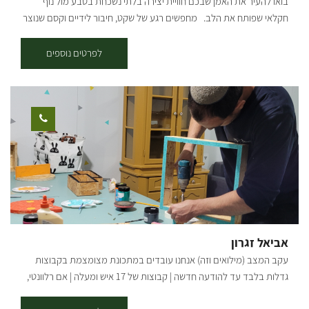
בואו להעיר את האמן שבכם חוויית יצירה בלתי נשכחת בטבע מול נוף
חקלאי שפותח את הלב. מחפשים רגע של שקט, חיבור לידיים וקסם שנוצר
מאפס? ברוכים הבאים למרחב שבו דמיון הופך ליצירה. בלב נוף חקלאי
אנחנו מזמינים אתכם להניח את הטלפונים בצד, להפשיל שרוולים ולהיכנס
לפרטים נוספים
לעולם של יצירה ורוגע. אצלנו כל אחד יכול להיות אמן – גם אם זו פעם
ראשונה שאתם נוגעים בחימר. מה מחכה לכם בסטודיו? אנחנו מציעים מגוון
רחב של סדנאות המשלבות טכניקות מסורתיות עם טאץ' מודרני: חוויית
יצירה אותנטית בחיק הטבע: צאו איתנו למסע יצירתי בשדות ובין עצי היער,
שם נאסף יחד חומרי גלם טבעיים ונעבוד אותם לכלים ויצירות ישירות
בשטח. פיסול בחימר: עבודה תרפויטית ומרגיעה עם חומר הגלם הכי קדום
שיש. מגע ישיר, יצירות מיוחדות מלאות אופי ומרשימות. יציקות גבס: ללמוד
את סוד התבניות, לשחק עם אלמנטים מהיער והצומח וליצור תמונה
שמנציחה את הביקור בטבע בקו נקי וטבעי. פיסול בחוטי ברזל: "ציור
בתלת-ממד". יצירת אובייקטים עדינים המשלבים טבע ופיסול. הסדנה
שלכם, בדיוק כמו שדמיינתם. היופי בסטודיו שלנו הוא הגמישות, אנחנו
אביאל זגרון
מאמינים שחוויה טובה מתחילה בהקשבה, ולכן אנחנו מזמינים אתכם לדבר
עקב המצב (מילואים וזה) אנחנו עובדים במתכונת מצומצמת בקבוצות
איתנו ולהתאים את הסדנא לחלומות שלכם: סדנאות זוגיות אינטימיות
גדלות בלבד עד להודעה חדשה | קבוצות של 17 איש ומעלה | אם רלוונטי,
ורומנטיות. ימי גיבוש לצוותים שרוצים לצאת מהקופסה. חגיגות משפחתיות
דברו איתי ישירות בטלפון/ווטסאפ | בשורות טובות אהובים שלנו מוזמנים
רב-דוריות סבתא, אמא ונכדה סביב שולחן אחד. אפשרות לתיאום סדנאות