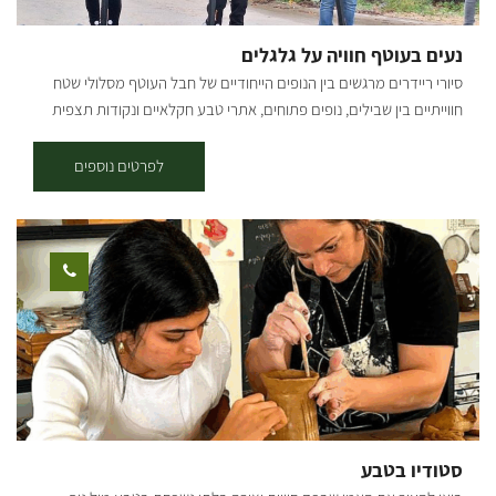
הכחול עד לנקודה שבה הוא פוגש את דרך הנוף ונמשיך אל הסינגל האדום,
עד חזרה לבארי. קרדיט צילום: אילן שחם מפה: *המידע מתוך אתרים לה
נעים בעוטף חוויה על גלגלים
מדווש ומסלולי אופניים בשטח עם קק"ל
סיורי ריידרים מרגשים בין הנופים הייחודיים של חבל העוטף מסלולי שטח
חווייתיים בין שבילים, נופים פתוחים, אתרי טבע חקלאיים ונקודות תצפית
מרהיבות.הדרכה אותנטית ממדריכים תושבי האזור שמשתפים מהחוויה
האישית ומהסיפור המקומי והכל באווירה קלילה, מהנה ובטוחה. משך הסיור
לפרטים נוספים
בין שעה לשעתיים (בהתאם לבחירה). למי זה מתאים: הרכיבה מגיל 16
ומעלה , ילדים בגילאי 1-4 במושב רתום מאחורה, ילדים בגילאי 5-12 ניתן
להרכיב עם ההורה. * יש להגיע עם נעליים סגורות ולחתום על הצהרת
בריאות. שעות פעילות: ימים א'-ו' בתיאום מראש. להזמנות:
סטודיו בטבע