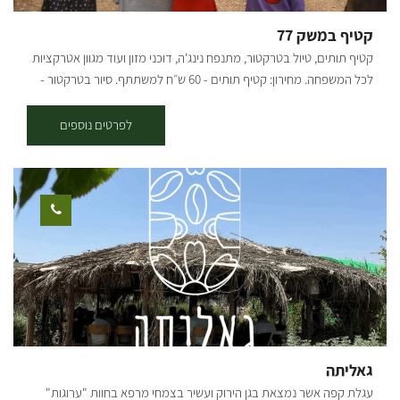
קטיף במשק 77
קטיף תותים, טיול בטרקטור, מתנפח נינג'ה, דוכני מזון ועוד מגוון אטרקציות
לכל המשפחה. מחירון: קטיף תותים - 60 ש״ח למשתתף. סיור בטרקטור -
15 ש״ח למשתתף. כרטיס משולם קטיף+סיור - 70 ש״ח למשתתף.
לפרטים נוספים
גאליתה
עגלת קפה אשר נמצאת בגן הירוק ועשיר בצמחי מרפא בחוות "ערוגות"