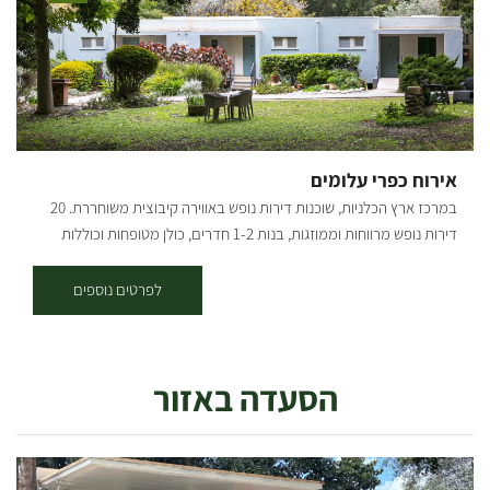
למסלול הארוך הכחול. המסלול עובר במישורים, נופי שדות, קירות לס
גבוהים ולאורך ערוץ נחל גרר. בהמשך המסלול קרדיט צילום: אילן שחם
מפה: *המידע מתוך אתרים לה מדווש ומסלולי אופניים בשטח עם קק"ל
אירוח כפרי עלומים
במרכז ארץ הכלניות, שוכנות דירות נופש באווירה קיבוצית משוחררת. 20
דירות נופש מרווחות וממוזגות, בנות 1-2 חדרים, כולן מטופחות וכוללות
מטבחון וטלוויזיה דירות האירוח נמצאות בלב הקיבוץ, מרוכזות באזור אחד,
ומוקפות בנוי מיוחד ומטופח, מדשאות, פרחים ופינות חמד רבות. ארוחות
לפרטים נוספים
בכשרות מהודרת מוגשות בחדר האוכל בקיבוץ. האירוח מתאים לקהל דתי,
בקיבוץ קיים בית כנסת מטופח ולידו בית מדרש עם ספריה רחבה בו ניתן
לקיים מניין פרטי. לרשות האורחים עומדת בריכת שחייה (בעונה), בשעות
הסעדה באזור
נפרדות וכן אולם התכנסות ומשחקייה לילדים. במקום חניות לנכים, שבילים
מרווחים ושירותי נכים עם מאחזים. ישנן דירות מונגשות לנכים, וכך גם בית
הכנסת וחדר האוכל. אורחים/ות יקרים, עד להודעה חדשה, האירוח
בעלומים לפרטיים פתוח רק באמצע שבוע. קבוצות, חיילים ועובדים -