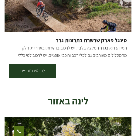
סינגל פארק שרשרת בתרונות גרר
המידע הוא בגדר המלצה בלבד. יש לרכוב בזהירות ובאחריות. חלק
מהמסלולים מעורבים גם לכלי רכב ורוכבי אופניים, יש לרכוב לפי כללי
התנועה ולשים לב לשילוט. רמת קושי: לולאה ראשונה - רמת רכיבה קלה,
לולאות שניה ושלישית - בינונית. אורך המסלול בק"מ: פארק שרשרת מערב
לפרטים נוספים
(לולאה ראשונה, סימון ירוק) - אורך 7.5 ק"מ. בתרונות גרר (סימון ירוק וסימון
כחול) – אורך 14.5 ק"מ. פארק שרשרת מזרח (סימון כחול) – אורך 16 ק"מ.
נקודת התחלה וסיום: פארק שרשת נחל גרר תקציר על אזור הטיול: נחל גרר
לינה באזור
חוצה את כל הנגב הצפוני מיער להב ועד לים, כשבדרך הוא עובר במספר
נביעות המספקות מים לאורך כל השנה, וסביבן פארק שרשרת הנעים, בו
מגוון גדול של בעלי חיים ופריחה בעונת החורף והאביב. הרכיבה בסינגל היא
בכיוון המסומן - עם כיוון השעון. תקציר המסלול: סינגל יוצא מהחניון על
הגדה הדרומית של נחל גרר, בין הבתרונות לעצים. לאחר כ-3 ק"מ הסינגל
יוצא מהחורש ובפיצול ימינה עם הסימון הירוק למסלול הקצר או שמאלה