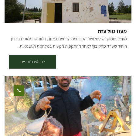
מעוז מול עזה
מוזיאון שמוקדש לשלושת הקיבוצים הדתיים באזור. המוזיאון ממוקם בבניין
היחיד ששרד מהקיבוץ לאחר ההתקפות הקשות במלחמת העצמאות.
המוזיאון מוקדש לשלושת הקיבוצים הדתיים באזור הנגב בזמן מלחמת
העצמאות: בארות יצחק, כפר דרום וסעד. בית הביטחון הישן של קבוץ סעד,
לפרטים נוספים
שופץ, ומשמש כיום כאתר פעיל, המספר את סיפור המאבק על האזור,
מלפני קום המדינה, ועד לאירועי מלחמת חרבות ברזל. בחצר האתר
מצויים שרידי סככת ההתכנסות, שנהרסה במלחמה, וכן דגם מוקטן של
הקיבוץ לפני המלחמה. בקומת הקרקע המונגשת, מוצג סרטון המספר על
הקמת הישוב, מפי הותיקים. בגג המבנה תצפית על האזור ורצועת עזה.
מכאן מובנים יותר, סיפורם של הישובים וארועי המלחמה. ההגעה לאתר
דרך כביש הגישה לכפר עזה ופניה שמאלה, דרומה, בכביש שדות עד לחנית
האתר. הביקור באתר בתשלום ובתיאום מראש בלבד.