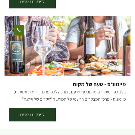
לפרטים נוספים
מיימונ'ס - טעם של מקום
בלב כפר מימון שבמרחבי עוטף עזה, מחכה לכם פנינה דרומית אמיתית,
מיימונ'ס - מרכז המבקרים הרשמי של המותג ה"ליקרים של אילנה"
ILANA'S LIQUEURS ומתחם אירוח כפרי בעיצוב ווינטג' אקלקטי באווירה
דרומית חמה ומזמינה. המתחם כולל חצר מטופחת וחלל ממוזג ואלגנטי
לפרטים נוספים
ומתאים לאירועים פרטיים עד 150 אורחים. המקום אידיאלי לקבוצות
מטיילים, צוותי עבודה וארגונים, אירועים משפחתיים, ימי הולדת ומפגשי