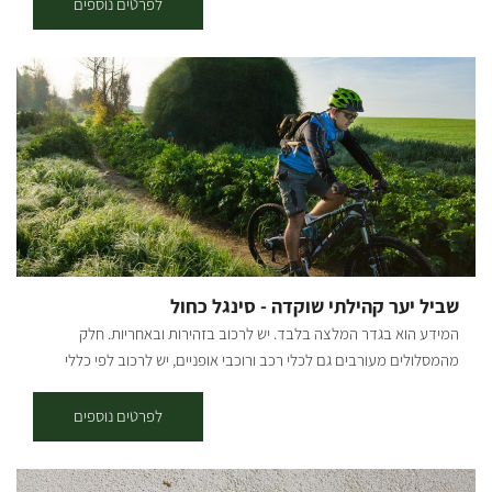
לסטודיו שלנו במושב תקומה, בו אני מעביר סדנת עץ חוויתית תוך לימוד
לפרטים נוספים
גם בשעות הערב.
טכניקות שונות שתרכשו במהלך הסדנה - אנחנו נשייף נבריג ונצבע מוצר
עץ לבחירה מתוך מוצרים שונים: מדפים בצורות מיוחדות, ארגזי עץ
לאחסון, מתלים למפתחות, מוביילים, שעונים, אביזרים שונים לבית, לחדרי
ילדים ועוד. את המוצרים ניתן לקחת הביתה מיד בתום הסדנה. מתאים
לגילאי 6 ומעלה משך הסדנה כשעה מחיר: 155 ש"ח למשתתף
שביל יער קהילתי שוקדה - סינגל כחול
המידע הוא בגדר המלצה בלבד. יש לרכוב בזהירות ובאחריות. חלק
מהמסלולים מעורבים גם לכלי רכב ורוכבי אופניים, יש לרכוב לפי כללי
התנועה ולשים לב לשילוט. רמת קושי: קלה. אורך המסלול בק"מ: אורכו 7.5
ק"מ נקודת התחלה וסיום: ניתן לצאת למסלול משתי נקודות התחלה וסיום -
לפרטים נוספים
בארי ויער שוקדה (המסלול הינו מעגלי, חד-כיווני עם כיוון השעון). תקציר על
אזור הטיול: המסלול עובר בפינות הרחוקות והפורחות ביער שוקדה, הסינגל
משולט בשטח באמצעות עמודי עץ שעליהם לוח קטן בצבע כחול עם רוכב