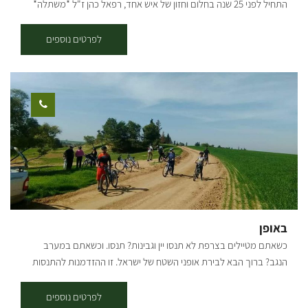
התחיל לפני 25 שנה בחלום וחזון של איש אחד, רפאל כהן ז"ל *משתלה*
להתפנק בטעימות יין, תפריט בשרי עשיר, סיורים ביקב, טיול במשק ועוד…
*עציצים פורחים* *משפחה* *ובית* במהלך מחלתו של האב החל הבן
לרגל הפתיחה טעימה של 2 סוגי יין - בחינם! אז מחכים לכם כל יום שישי בין
תמיר שהיה אחרי שירות צבאי לנהל את המשתלה. עם חזון ואמונה הקים
לפרטים נוספים
השעות 10:30-15:00. [gallery
תמיר משתלה שמגדלת צמחים ומשווקת למשתלות בכל רחבי הארץ.. לפני
ids="29211,25275,25277,29207,29209,25271,25273,25279,25281"]
כשמונה שנים כאשר רצה לקנות עץ זית לביתו, פיתח תמיר אהבה לעצי
הזית, והחל באוסף עצי הזית, שהפך לאוסף הגדול בארץ! עם התפרצות
הקורונה החליט תמיר לפתוח את משתלת הבוטיק ״דרך הזית״ שבמרכזה
בית קפה, בו ניתן להנות ממגוון ארוחות, כמו ארוחות בוקר, פיצות, פוקצ’ות,
טוסטים, סלטים וכו׳.. קיימים אצלנו מגוון גדול של עצים בוגרים
וצעירים-ליצ'י מנגו אבוקדו ועוד שפע רב של עצי פרי. במטע זיתים ישנן
פינות חמד לישיבה, לבילוי זוגי או משפחתי. אפשר לאסוף מבית הקפה שלנו
שייקים/ מיצים סחוטים/ קפה ולרדת למטע הצמוד להנות בצלם של עצי
הזית והפרי באוירה עתיקה. אתם מוזמנים לחוויה של צמחים - אוכל - אהבה
באופן
כשאתם מטיילים בצרפת לא תנסו יין וגבינות? תנסו. וכשאתם במערב
הנגב? ברוך הבא לבירת אופני השטח של ישראל. זו ההזדמנות להתנסות
ולהכיר לילדים וגם לכם סינגלים לכל המשפחה, רק אתם והנגב. אזור
יפהפה עם שפע של אפשרויות רכיבה לכל המשפחה פתוח כל ימי השבוע
לפרטים נוספים