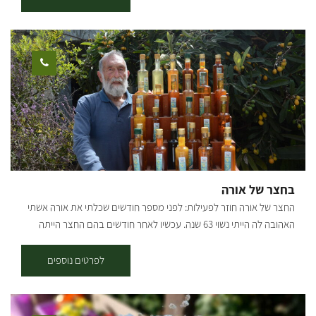
והפתעות! בואו לשתול קקטוסים וסוקולנטים מבית האריזה, לקנות מתנות
מיוחדות בחנות, להזמין סדנה זוגית או משפחתית באווירה של כיף! בסטודיו
מתקיימות סדנאות שונות בהתאם לבקשתכם; סדנאות מוצרי בטון -
עציצים בגדלים שונים, שלט לדלת, שעונים, תחתית לסיר ועוד. סדנאות
מוצרי עץ - מדף תלוי, תמונת חוטים דקורטיבית, קוביות השראה, מתלה
פותחן בירות, תחתיות לקפה ועוד. מוזיקה | פינת קפה | שירותים במקום
משך הסדנאות: שעה - שעה וחצי. גמיש לפי הצורך. מחיר: משתנה בהתאם
למספר המשתתפים בתיאום מראש. הסדנאות בתיאום מראש ב'-ה': 9:00-
14:00 שישי: 9:00-12:00 *ניתן להזמין סדנת ערב
בחצר של אורה
החצר של אורה חוזר לפעילות: לפני מספר חודשים שכלתי את אורה אשתי
האהובה לה הייתי נשוי 63 שנה. עכשיו לאחר חודשים בהם החצר הייתה
סגורה למבקרים, החלטתי להמשיך את דרכה של אורה ולהמשיך לארח
אנשים בחיוך ובאהבה. אני שמח לפתוח את החצר ולקבל מבקרים לקבוצות
לפרטים נוספים
קטנות ומשפחות בין 4-20 אנשים. הפעילות כוללת: סיור ייחודי מודרך
בבוסתן של 120 עצי פרי מ-80 זנים של פירות אקזוטיים. בליווי סיפור
שורשים אישי ומרתק וסיפור ראשית ההתיישבות בנגב.. * טעמי המטבח