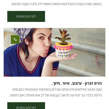
במושב שובה בעגלה ניתן ליהנות מחוויה פסטורלית, ולצד הקפה מפיצות
מיוחדות הנאפות בטאבון במקום עם מאפים איכותיים ומיוחדים.
לפרטים נוספים
הדס זגרון - עיצוב. איור. חיוך.
עקב המצב (מילואים וזה) אנחנו עובדים במתכונת מצומצמת בקבוצות
גדלות בלבד עד להודעה חדשה | קבוצות של 17 איש ומעלה | אם רלוונטי,
דברו איתי ישירות בטלפון/ווטסאפ | בשורות טובות אהובים שלנו מוזמנים
לסטודיו המהמם שלנו במושב תקומה – סדנאות, מוצרי בטון, עץ, קקטוסים
לפרטים נוספים