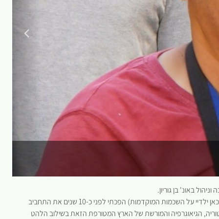
הול באונ' בן גוריון.
עם צעידות אין סופיות בשבילי הארץ מצעירותי עד בגרותי (יתלוננו כאן ילדיי על השכמות המוקדמות) הפכתי לפני כ-10 שנים את התחביב
טוריה, הגיאוגרפיה והמורשת של הארץ המטורפת הזאת בשילוב הלהט