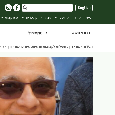
ילוג
English
תוכן
ראשי
אודות
אירועים
לינה
קולינריה
אטרקציות
בחר/י נושא
הבשור
»
מורי דרך
,
פעילות לקבוצות פרטיות
,
סיורים ומורי דרך
»
גרש