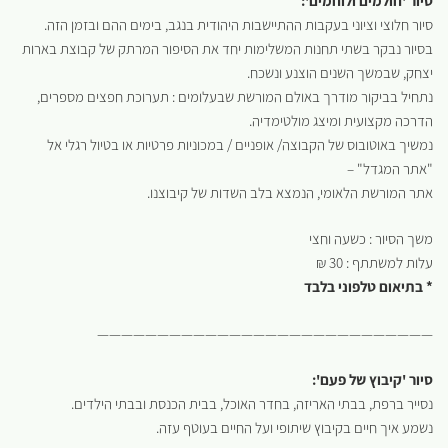
סיור 'חולמים ולוחמים':
סיור חלוצי וציוני בעקבות ההתיישבות היהודית בנגב, בימים ההם ובזמן הזה.
בסיור נבקר בשתי תחנות המשלימות יחד את הסיפור המרתק של קבוצת בארות
יצחק, שבמשך השנים הוצנע ונשכח.
נתחיל בביקור מודרך באולם המורשת שבעלומים : תערוכת חפצים מספרים,
הדרכה מקצועית ומיצג מולטימדיה.
נמשיך באוטובוס של הקבוצה/ אופניים / במכוניות פרטיות או בטיול רגלי אל
"אתר המגדל" –
אתר המורשת הלאומי, הנמצא בלב השדות של קיבוצנו.
משך הסיור : כשעה וחצי
עלות למשתתף : 30 ₪
* בתיאום טלפוני בלבד
————————————————————————————
סיור 'קיבוץ של פעם':
נסייר ברפת, בבתי האריזה, בחדר האוכל, בבית הכנסת ובבתי הילדים.
נשמע איך חיים בקיבוץ שיתופי ועל החיים בעוטף עזה.