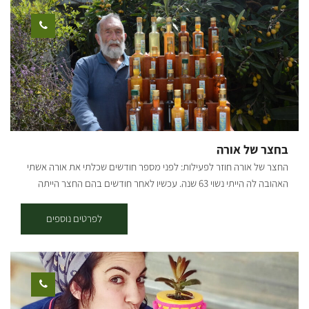
לאחסון, מתלים למפתחות, מוביילים, שעונים, אביזרים שונים לבית, לחדרי
ילדים ועוד. את המוצרים ניתן לקחת הביתה מיד בתום הסדנה. מתאים
לגילאי 6 ומעלה משך הסדנה כשעה מחיר: 155 ש"ח למשתתף
בחצר של אורה
החצר של אורה חוזר לפעילות: לפני מספר חודשים שכלתי את אורה אשתי
האהובה לה הייתי נשוי 63 שנה. עכשיו לאחר חודשים בהם החצר הייתה
סגורה למבקרים, החלטתי להמשיך את דרכה של אורה ולהמשיך לארח
אנשים בחיוך ובאהבה. אני שמח לפתוח את החצר ולקבל מבקרים לקבוצות
לפרטים נוספים
קטנות ומשפחות בין 4-20 אנשים. הפעילות כוללת: סיור ייחודי מודרך
בבוסתן של 120 עצי פרי מ-80 זנים של פירות אקזוטיים. בליווי סיפור
שורשים אישי ומרתק וסיפור ראשית ההתיישבות בנגב.. * טעמי המטבח
התימני מעשי ידיה של אורה, אותם טעמו אלפי מבקרים לא יוגשו עוד לצערי
אך נמשיך לארח אתכם עם מיץ מפירות הבוסתן ומכירת ליקרים. המקום