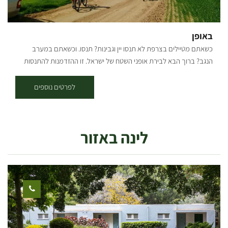
14:00 שישי: 9:00-12:00 *ניתן להזמין סדנת ערב
באופן
כשאתם מטיילים בצרפת לא תנסו יין וגבינות? תנסו. וכשאתם במערב
הנגב? ברוך הבא לבירת אופני השטח של ישראל. זו ההזדמנות להתנסות
ולהכיר לילדים וגם לכם סינגלים לכל המשפחה, רק אתם והנגב. אזור
יפהפה עם שפע של אפשרויות רכיבה לכל המשפחה פתוח כל ימי השבוע
לפרטים נוספים
בין השעות 7:30 – 20:00, בתיאום מראש אפשרות השכרת אופניים רגילה.
אפשרות ניוד האופניים מחוץ ליכיני אל המקום הרצוי עבור קבוצות. אפשרות
לטיול אופניים מודרך: זוגות, משפחות, גופים. מאוד מומלץ בסופי שבוע,
לינה באזור
חגים, ותקופת פריחת הכלניות. כל מטייל שמגיע ורוכב עצמאית מקבל מפה
והמלצות היכן לרכב וכמובן אנחנו ניידים לעזרה בשטח במקרה של תקלה.
המרכז נמצא סמוך ליציאה נוחה וצמודה לשטח מדהים עם מגוון אפשרויות
רכיבה: רמה קלה שמתאימה לכולם, רמה בינונית, רמה גבוהה לחובבי
אקסטרים – סינגל ניר משה. המסלולים המומלצים שלנו מגיעים ומתחברים
אל יער ניר משה (כ 2 ק"מ מנקודת ההתחלה עד ליער) שכולל מסלול היקפי
מסביב ליער ובתוכו על שביל לבן חדש שנסלל ועובר דרך נוף מרהיב ועוצר
נשימה. אז כבר הבנתם מה הבילוי שלכם לסופ"ש הקרוב?