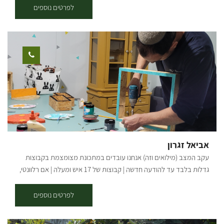
אנחנו מזמינים אתכם להניח את הטלפונים בצד, להפשיל שרוולים ולהיכנס
לפרטים נוספים
לעולם של יצירה ורוגע. אצלנו כל אחד יכול להיות אמן – גם אם זו פעם
ראשונה שאתם נוגעים בחימר. מה מחכה לכם בסטודיו? אנחנו מציעים מגוון
רחב של סדנאות המשלבות טכניקות מסורתיות עם טאץ' מודרני: חוויית
יצירה אותנטית בחיק הטבע: צאו איתנו למסע יצירתי בשדות ובין עצי היער,
שם נאסף יחד חומרי גלם טבעיים ונעבוד אותם לכלים ויצירות ישירות
בשטח. פיסול בחימר: עבודה תרפויטית ומרגיעה עם חומר הגלם הכי קדום
שיש. מגע ישיר, יצירות מיוחדות מלאות אופי ומרשימות. יציקות גבס: ללמוד
את סוד התבניות, לשחק עם אלמנטים מהיער והצומח וליצור תמונה
שמנציחה את הביקור בטבע בקו נקי וטבעי. פיסול בחוטי ברזל: "ציור
בתלת-ממד". יצירת אובייקטים עדינים המשלבים טבע ופיסול. הסדנה
שלכם, בדיוק כמו שדמיינתם. היופי בסטודיו שלנו הוא הגמישות, אנחנו
אביאל זגרון
מאמינים שחוויה טובה מתחילה בהקשבה, ולכן אנחנו מזמינים אתכם לדבר
עקב המצב (מילואים וזה) אנחנו עובדים במתכונת מצומצמת בקבוצות
איתנו ולהתאים את הסדנא לחלומות שלכם: סדנאות זוגיות אינטימיות
גדלות בלבד עד להודעה חדשה | קבוצות של 17 איש ומעלה | אם רלוונטי,
ורומנטיות. ימי גיבוש לצוותים שרוצים לצאת מהקופסה. חגיגות משפחתיות
דברו איתי ישירות בטלפון/ווטסאפ | בשורות טובות אהובים שלנו מוזמנים
רב-דוריות סבתא, אמא ונכדה סביב שולחן אחד. אפשרות לתיאום סדנאות
לסטודיו שלנו במושב תקומה, בו אני מעביר סדנת עץ חוויתית תוך לימוד
לפרטים נוספים
גם בשעות הערב.
טכניקות שונות שתרכשו במהלך הסדנה - אנחנו נשייף נבריג ונצבע מוצר
עץ לבחירה מתוך מוצרים שונים: מדפים בצורות מיוחדות, ארגזי עץ