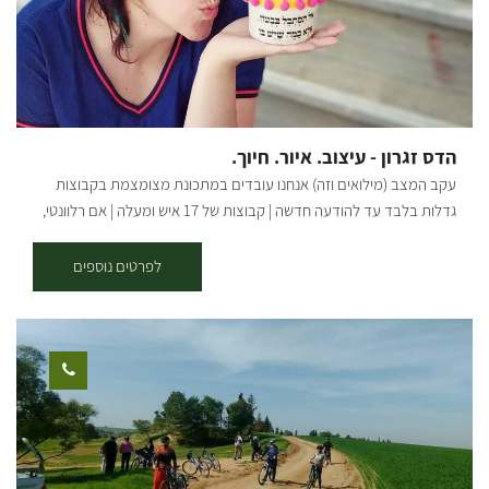
סגור בשבתות וחגי ישראל הביקור בתיאום מראש בלבד. אשמח לארח
אתכם
הדס זגרון - עיצוב. איור. חיוך.
עקב המצב (מילואים וזה) אנחנו עובדים במתכונת מצומצמת בקבוצות
גדלות בלבד עד להודעה חדשה | קבוצות של 17 איש ומעלה | אם רלוונטי,
דברו איתי ישירות בטלפון/ווטסאפ | בשורות טובות אהובים שלנו מוזמנים
לסטודיו המהמם שלנו במושב תקומה – סדנאות, מוצרי בטון, עץ, קקטוסים
לפרטים נוספים
והפתעות! בואו לשתול קקטוסים וסוקולנטים מבית האריזה, לקנות מתנות
מיוחדות בחנות, להזמין סדנה זוגית או משפחתית באווירה של כיף! בסטודיו
מתקיימות סדנאות שונות בהתאם לבקשתכם; סדנאות מוצרי בטון -
עציצים בגדלים שונים, שלט לדלת, שעונים, תחתית לסיר ועוד. סדנאות
מוצרי עץ - מדף תלוי, תמונת חוטים דקורטיבית, קוביות השראה, מתלה
פותחן בירות, תחתיות לקפה ועוד. מוזיקה | פינת קפה | שירותים במקום
משך הסדנאות: שעה - שעה וחצי. גמיש לפי הצורך. מחיר: משתנה בהתאם
למספר המשתתפים בתיאום מראש. הסדנאות בתיאום מראש ב'-ה': 9:00-