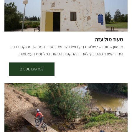
מעוז מול עזה
מוזיאון שמוקדש לשלושת הקיבוצים הדתיים באזור. המוזיאון ממוקם בבניין
היחיד ששרד מהקיבוץ לאחר ההתקפות הקשות במלחמת העצמאות.
המוזיאון מוקדש לשלושת הקיבוצים הדתיים באזור הנגב בזמן מלחמת
העצמאות: בארות יצחק, כפר דרום וסעד. בית הביטחון הישן של קבוץ סעד,
לפרטים נוספים
שופץ, ומשמש כיום כאתר פעיל, המספר את סיפור המאבק על האזור,
מלפני קום המדינה, ועד לאירועי מלחמת חרבות ברזל. בחצר האתר
מצויים שרידי סככת ההתכנסות, שנהרסה במלחמה, וכן דגם מוקטן של
הקיבוץ לפני המלחמה. בקומת הקרקע המונגשת, מוצג סרטון המספר על
הקמת הישוב, מפי הותיקים. בגג המבנה תצפית על האזור ורצועת עזה.
מכאן מובנים יותר, סיפורם של הישובים וארועי המלחמה. ההגעה לאתר
דרך כביש הגישה לכפר עזה ופניה שמאלה, דרומה, בכביש שדות עד לחנית
האתר. הביקור באתר בתשלום ובתיאום מראש בלבד.