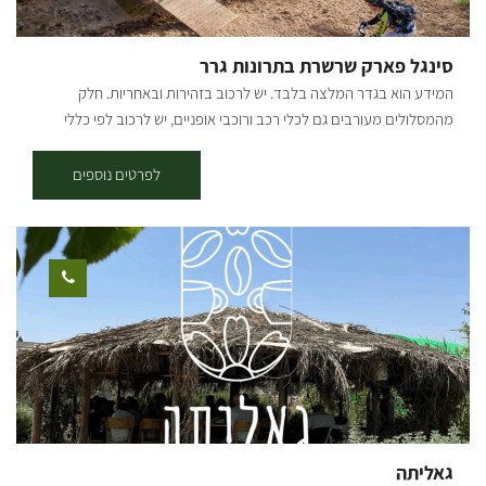
סינגל פארק שרשרת בתרונות גרר
המידע הוא בגדר המלצה בלבד. יש לרכוב בזהירות ובאחריות. חלק
מהמסלולים מעורבים גם לכלי רכב ורוכבי אופניים, יש לרכוב לפי כללי
התנועה ולשים לב לשילוט. רמת קושי: לולאה ראשונה - רמת רכיבה קלה,
לולאות שניה ושלישית - בינונית. אורך המסלול בק"מ: פארק שרשרת מערב
לפרטים נוספים
(לולאה ראשונה, סימון ירוק) - אורך 7.5 ק"מ. בתרונות גרר (סימון ירוק וסימון
כחול) – אורך 14.5 ק"מ. פארק שרשרת מזרח (סימון כחול) – אורך 16 ק"מ.
נקודת התחלה וסיום: פארק שרשת נחל גרר תקציר על אזור הטיול: נחל גרר
חוצה את כל הנגב הצפוני מיער להב ועד לים, כשבדרך הוא עובר במספר
נביעות המספקות מים לאורך כל השנה, וסביבן פארק שרשרת הנעים, בו
מגוון גדול של בעלי חיים ופריחה בעונת החורף והאביב. הרכיבה בסינגל היא
בכיוון המסומן - עם כיוון השעון. תקציר המסלול: סינגל יוצא מהחניון על
הגדה הדרומית של נחל גרר, בין הבתרונות לעצים. לאחר כ-3 ק"מ הסינגל
יוצא מהחורש ובפיצול ימינה עם הסימון הירוק למסלול הקצר או שמאלה
למסלול הארוך הכחול. המסלול עובר במישורים, נופי שדות, קירות לס
גבוהים ולאורך ערוץ נחל גרר. בהמשך המסלול קרדיט צילום: אילן שחם
גאליתה
מפה: *המידע מתוך אתרים לה מדווש ומסלולי אופניים בשטח עם קק"ל