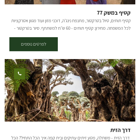
קטיף במשק 77
קטיף תותים, טיול בטרקטור, מתנפח נינג'ה, דוכני מזון ועוד מגוון אטרקציות
לכל המשפחה. מחירון: קטיף תותים - 60 ש״ח למשתתף. סיור בטרקטור -
15 ש״ח למשתתף. כרטיס משולם קטיף+סיור - 70 ש״ח למשתתף.
לפרטים נוספים
דרך הזית
דרך הזית - משתלה, מטע זיתים עתיקים ובית קפה איך הכל התחיל? הכל