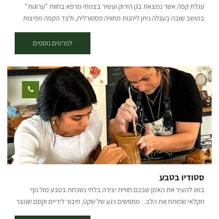
עגלת קפה אשר נמצאת בגן הירוק ועשיר בצמחי מרפא בחוות "ערוגות"
במושב שובה בעגלה ניתן ליהנות מחוויה פסטורלית, ולצד הקפה מפיצות
מיוחדות הנאפות בטאבון במקום עם מאפים איכותיים ומיוחדים.
לפרטים נוספים
סטודיו בטבע
בואו להעיר את האמן שבכם חוויית יצירה בלתי נשכחת בטבע מול נוף
חקלאי שפותח את הלב. מחפשים רגע של שקט, חיבור לידיים וקסם שנוצר
מאפס? ברוכים הבאים למרחב שבו דמיון הופך ליצירה. בלב נוף חקלאי