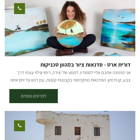
עץ שעליהם לוח קטן בצבע אדום עם רוכב אופניים במרכזו. תקציר
המסלול: יציאה מבארי, נרכב בדרך העפר המקבילה לכביש הכניסה לבארי
לכיוון כביש 232, נחצה וניכנס לדרך מצד ימין, לאחר 200 מ' בפיצול נמשיך
ימינה, אל הסינגל המסומן אדום. סינגל בלווה בעליות, ירידות ומגלשות
טבעיות. בדרך נעבור ונראה את באר עמוקה ובאר אנטיליה. בהמשך
הסינגל עובר מתחת ל232 בצמוד לנחל גרר והמשך חזרה לכיוון בארי. סינגל
כחול + אדום - אורכו 17 ק"מ, בדרגת קושי בינונית-קשה - התחלה בסינגל
הכחול עד לנקודה שבה הוא פוגש את דרך הנוף ונמשיך אל הסינגל האדום,
עד חזרה לבארי. קרדיט צילום: אילן שחם מפה: *המידע מתוך אתרים לה
דורית ארט - סדנאות ציור במגוון טכניקות
מדווש ומסלולי אופניים בשטח עם קק"ל
אני מזמינה אתכם אליי לסטודיו, למסע של יצירה, ריפוי וגילוי עצמי דרך
צבע, קו ודמיון. הסדנאות מתקיימות בקבוצות קטנות, עם דגש על יחס אישי,
מרחב בטוח וחוויית עומק גם למי שמגיע בלי ניסיון קודם. כתרפיסטית
באומנות שמתמחה בחיזוק חוסן נפשי, אני משלבת בכל מפגש כלים מעולם
לפרטים נוספים
התרפיה והמודעות, ומאפשרת לכל משתתף להתחבר פנימה, לשחרר ולתת
מקום לאמת הפנימית דרך היצירה. זוהי לא רק סדנת ציור – אלא חוויה
מרפאה, מעצימה ומשחררת . מגיל 5 ומעלה. עלות: 180 ש"ח למשתתף.
צילום: אמנון ארד