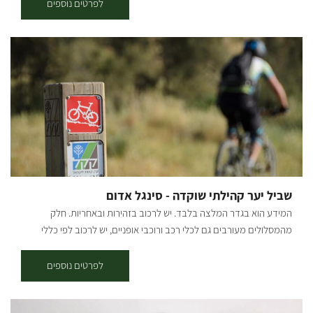
ק"מ נקודת התחלה וסיום: ניתן לצאת למסלול משתי נקודות התחלה וסיום -
לפרטים נוספים
השעות 10:30-15:00. [gallery
בארי ויער שוקדה (המסלול הינו מעגלי, חד-כיווני עם כיוון השעון). תקציר על
ids="29211,25275,25277,29207,29209,25271,25273,25279,25281"]
אזור הטיול: המסלול עובר בפינות הרחוקות והפורחות ביער שוקדה, הסינגל
משולט בשטח באמצעות עמודי עץ שעליהם לוח קטן בצבע כחול עם רוכב
אופניים במרכזו. תקציר המסלול: * יציאה מבארי - נרכב בדרך העפר
המקבילה לכביש הכניסה לבארי לכיוון כביש 232, נחצה וניכנס לדרך מצד
ימין, שם נראה שילוט של הסינגל. לאחר 200 מ' בסינגל נגיע לפיצול שבו
נמשיך בזרוע השמאלית, עם הסימון הכחול, במשך כשני קילומטרים
נוספים, עד שהוא מתעקל ימינה ומתרחק מכביש 232. בדרך עוברים
בחלקי שטח פתוחים וחלק בתוך החורש. 5.7 ק"מ מתחילת המסלול, אנו
פוגשים את דרך נוף יער שוקדה, ופונים בה ימינה לחזרה לכיוון בארי. *
יציאה משוקדה - מחניון שוקדה נמשיך 500 מ' בדרך הנוף, עד שנראה
שביל יער קהילתי שוקדה - סינגל אדום
סינגל החוצה את הדרך ואת שלט ההסבר על השבילים משמאל. נמשיך ישר
המידע הוא בגדר המלצה בלבד. יש לרכוב בזהירות ובאחריות. חלק
ונשתלב בשביל הכחול החוזר לכיוון כביש 232. קרדיט צילום: אילן שחם
מהמסלולים מעורבים גם לכלי רכב ורוכבי אופניים, יש לרכוב לפי כללי
מפה: *המידע מתוך אתרים לה מדווש ומסלולי אופניים בשטח עם קק"ל
התנועה ולשים לב לשילוט. רמת קושי: דרגת קושי בינונית-קשה. אורך
המסלול בק"מ: אורכו 12.5 ק"מ. נקודת התחלה וסיום: בארי (מעגלי, הסינגל
לפרטים נוספים
חד-כיווני עם כיוון השעון). תקציר על אזור הטיול: המסלול עובר בפינות
הרחוקות והפורחות ביער שוקדה, הסינגל משולט בשטח באמצעות עמודי