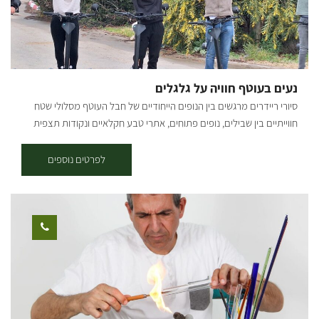
נעים בעוטף חוויה על גלגלים
סיורי ריידרים מרגשים בין הנופים הייחודיים של חבל העוטף מסלולי שטח
חווייתיים בין שבילים, נופים פתוחים, אתרי טבע חקלאיים ונקודות תצפית
מרהיבות.הדרכה אותנטית ממדריכים תושבי האזור שמשתפים מהחוויה
האישית ומהסיפור המקומי והכל באווירה קלילה, מהנה ובטוחה. משך הסיור
לפרטים נוספים
בין שעה לשעתיים (בהתאם לבחירה). למי זה מתאים: הרכיבה מגיל 16
ומעלה , ילדים בגילאי 1-4 במושב רתום מאחורה, ילדים בגילאי 5-12 ניתן
להרכיב עם ההורה. * יש להגיע עם נעליים סגורות ולחתום על הצהרת
בריאות. שעות פעילות: ימים א'-ו' בתיאום מראש. להזמנות: