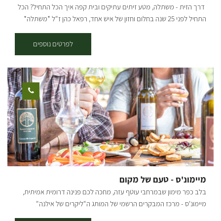
דרך הזית - משתלה, מטע זיתים עתיקים ובית קפה איך הכל התחיל? הכל
התחיל לפני 25 שנה בחלום וחזון של איש אחד, רפאל כהן ז"ל *משתלה*
*עציצים פורחים* *משפחה* *ובית* במהלך מחלתו של האב החל הבן
תמיר שהיה אחרי שירות צבאי לנהל את המשתלה. עם חזון ואמונה הקים
לפרטים נוספים
תמיר משתלה שמגדלת צמחים ומשווקת למשתלות בכל רחבי הארץ.. לפני
כשמונה שנים כאשר רצה לקנות עץ זית לביתו, פיתח תמיר אהבה לעצי
הזית, והחל באוסף עצי הזית, שהפך לאוסף הגדול בארץ! עם התפרצות
הקורונה החליט תמיר לפתוח את משתלת הבוטיק ״דרך הזית״ שבמרכזה
בית קפה, בו ניתן להנות ממגוון ארוחות, כמו ארוחות בוקר, פיצות, פוקצ’ות,
טוסטים, סלטים וכו׳.. קיימים אצלנו מגוון גדול של עצים בוגרים
וצעירים-ליצ'י מנגו אבוקדו ועוד שפע רב של עצי פרי. במטע זיתים ישנן
פינות חמד לישיבה, לבילוי זוגי או משפחתי. אפשר לאסוף מבית הקפה שלנו
שייקים/ מיצים סחוטים/ קפה ולרדת למטע הצמוד להנות בצלם של עצי
הזית והפרי באוירה עתיקה. אתם מוזמנים לחוויה של צמחים - אוכל - אהבה
מיימונ'ס - טעם של מקום
בלב כפר מימון שבמרחבי עוטף עזה, מחכה לכם פנינה דרומית אמיתית,
מיימונ'ס - מרכז המבקרים הרשמי של המותג ה"ליקרים של אילנה"
ILANA'S LIQUEURS ומתחם אירוח כפרי בעיצוב ווינטג' אקלקטי באווירה