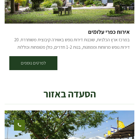
אירוח כפרי עלומים
במרכז ארץ הכלניות, שוכנות דירות נופש באווירה קיבוצית משוחררת. 20
דירות נופש מרווחות וממוזגות, בנות 1-2 חדרים, כולן מטופחות וכוללות
מטבחון וטלוויזיה דירות האירוח נמצאות בלב הקיבוץ, מרוכזות באזור אחד,
ומוקפות בנוי מיוחד ומטופח, מדשאות, פרחים ופינות חמד רבות. ארוחות
לפרטים נוספים
בכשרות מהודרת מוגשות בחדר האוכל בקיבוץ. האירוח מתאים לקהל דתי,
בקיבוץ קיים בית כנסת מטופח ולידו בית מדרש עם ספריה רחבה בו ניתן
לקיים מניין פרטי. לרשות האורחים עומדת בריכת שחייה (בעונה), בשעות
הסעדה באזור
נפרדות וכן אולם התכנסות ומשחקייה לילדים. במקום חניות לנכים, שבילים
מרווחים ושירותי נכים עם מאחזים. ישנן דירות מונגשות לנכים, וכך גם בית
הכנסת וחדר האוכל. אורחים/ות יקרים, עד להודעה חדשה, האירוח
בעלומים לפרטיים פתוח רק באמצע שבוע. קבוצות, חיילים ועובדים -
יכולים להזמין גם לסופ"ש. תודה על ההבנה, צוות תיירות עלומים.