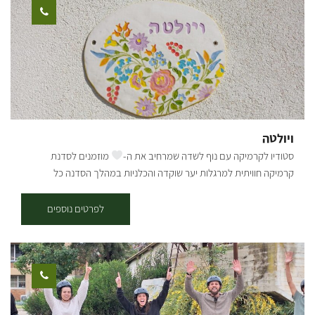
שקשורות לעולם צמחי המרפא, רוקחות טבעית וחיבור לטבע. מוזמנים ליום
כייף זוגי ייחודי, מפגש משפחתי או עם החברות, וגם לימי גיבוש. ביקור בחנות
"ערוגות": ימים א-ה 9:00-17:00 ניתן לשכור את החווה לאירועי בוטיק
וסדנאות. החווה פתוחה בשוטף לקבוצות בתיאום מראש.
ויולטה
סטודיו לקרמיקה עם נוף לשדה שמרחיב את ה-
מוזמנים לסדנת
קרמיקה חוויתית למרגלות יער שוקדה והכלניות במהלך הסדנה כל
משתתף יבחר אם להכין כלים או לצבוע. בסדנת הצביעה תצבעו כלים
שהוכנו במיוחד עבורכם, בדיוק כמו שאתם אוהבים. אם תרצו להכין תוכלו
לפרטים נוספים
לבחור את העיצוב האישי שלכם וליצור כלים ממש מההתחלה, כשתסיימו
הכלים יישארו לשריפה נוספת ואנו ניצור איתכם קשר כשיהיו מוכנים. לבסוף
תוכלו להגיע ולאסוף את הפריטים הייחודיים שלכם. לרשותכם תעמוד פינת
קפה ועוגה. הסדנה מתאימה לכל הגילאים. ההשתתפות בתיאום מראש.