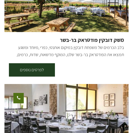
משק דובקין פודטראק בר-בשר
בלב הכרמים של משפחת דובקין במיקום אותנטי, כפרי ,מיוחד ומשגע
תמצאו את הפודטראק בר-בשר שלנו, המוקף מדשאות, שדות, כרמים,
אוויר פתוח ומוזיקה טובה. הפודטראק שלנו בקונספט Farm To Table, בשר
שמגיע מהקצבייה והמפעל המשפחתי "אחים דובקין" וירקות, בירות וחומרי
לפרטים נוספים
גלם מקומיים תוצרת המושב והעוטף. בתפריט משתנה לאירועים בו תוכלו
למצוא: המבורגר הבית, עראייס, אסאדו מפורק, שניצל בחלה, ציפס, סלט
מקומי, מלבי, קוקטיילים, בירות מהעוטף ויין מהנגב. מתחום הפודטראק
פעיל בתיאום מראש לאירוח לקבוצות, אירועים פרטיים ועסקיים בלבד.