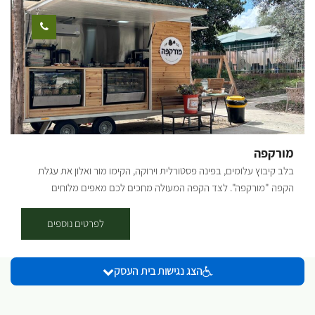
מורקפה
בלב קיבוץ עלומים, בפינה פסטורלית וירוקה, הקימו מור ואלון את עגלת
הקפה "מורקפה". לצד הקפה המעולה מחכים לכם מאפים מלוחים
ומתוקים, כריכים טריים, לחמים שנאפו באהבה, ועוגות שיגרמו לכם לעצור
לעוד ביס. הכול תוצרת בית, הכול בידיים של מור. חצר הראשונים, קיבוץ
לפרטים נוספים
עלומים. העגלה פתוחה בימי חמישי ושישי בשעות 8:30-13:30 ניתן לתאם
מראש ארוחות לקבוצות, אירועים פרטיים, איסוף של מגשי אירוח ואפילו
הצג נגישות בית העסק
סדנאות. [gallery columns="5"
ids="29859,29857,29851,29863,29861,28733,28737,28747,28749,28
755,28757,28759,28767,28769,28771"]