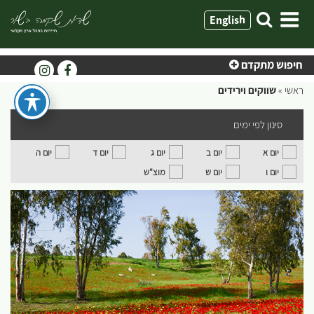
ילוג
English
תוכן
חיפוש מתקדם
ראשי
»
שווקים וירידים
סינון לפי ימים
יום א
יום ב
יום ג
יום ד
יום ה
יום ו
יום ש
מוצ"ש