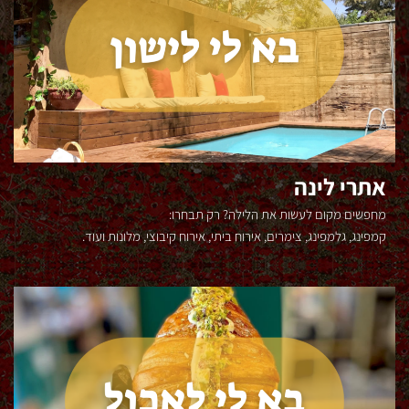
מסעדות
סדנאות
ב
י
אתרי לינה
ט
מחפשים מקום לעשות את הלילה? רק תבחרו:
ל
קמפינג, גלמפינג, צימרים, אירוח ביתי, אירוח קיבוצי, מלונות ועוד.
ב
ח
י
ר