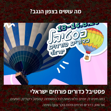
ע
ו
מה עושים בצפון הנגב?
ן
מ
ש
ר
ד
ו
ח
ב
ת
י
נ
ג
ם
ב
ש
פסטיבל כדורים פורחים ישראלי
ע
ר
כמה חיכינו לו, יומיים מלאי חוויות לכל המשפחה: קמפינג, ריקודים, מופעים,
אור ואש, כדורים פורחים ומטס בוקר עוצר נשימה.
ה