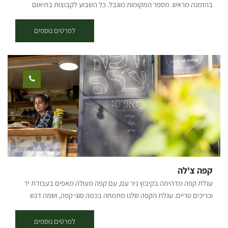
בהזמנה מראש. מספר המקומות מוגבל. כל השבוע לקבוצות בתיאום
הסדנה כוללת: - הסברים על סוגי מקורות אש ושיטות צליה - הסברים על
סוגי הבשרים ומה מתאים למי - הסברים על אופן ההכנה - הסברים ועשיה
לפרטים נוספים
משותפת בהכנת צ'ימיצ'ורי, לחם שום, קאיפיריניה ולשים את הכל על האש.
- כל ההסברים וההכנות נעשים מול המשתתפים וחלקם בהשתתפותם
הפעילה. במהלך הסדנה "מנשנשים" לחם שום שהכנו במקום, חזה עוף
בצ'ילי מתוק, קבבים וכל זה כדי להתלוות לשתיית הקאיפיריניה. אחרי כל
ההסברים, הכנות ושתיה עוברים לחלק העיקרי, ארוחה בשרית
הכוללת:אנטריקוט מיושן, פיקניה ,(תלוי זמינות), אסאדו ללא עצם (לכמות
משתתפים של 15+ איש) פרגיות, צ'וריסוס, סלטים, אורז ושעועית שחורה
(מאכל ברזילאי טיפוסי). כל הסדנה מלווה בהסברים על הנעשה, הלמה
והכמה ... כל המוצרים והציוד של הסדנה הינם כשרים. בימי שישי ושבת
מוזמנים להגיע ולהנות מארוחת אסאדו, בתיאום מראש
קפה צ'לה
עגלת קפה מדהימה בקיבוץ ניר עם, עם קפה מעולה מאפים בעבודת יד
וכריכים טריים. עגלת הקפה שלנו מתמחה בכמה סוגי קפה, ושמה דגש
מיוחד על איכות הקפה ואיכות המוצרים שמוגשים אצלינו. בנוסף לחוויה
הקולינרית שתמצאו אצלנו, תוכלו גם לחוות את השלווה שמעניק הקיבוץ
לפרטים נוספים