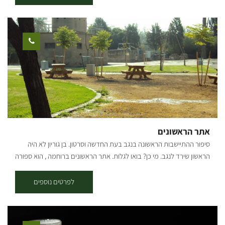
והטבע שלו. [gallery columns="4"
ids="30203,30201,30199,30197,30195,30193,30191,30189"
orderby="rand"]
אתר הראשונים
סיפור ההתיישבות הראשונה בנגב בעת החדשה וסרטון. בן גוריון לא היה
הראשון שירד לנגב. מי כן? בואו לגלות. אתר הראשונים ברוחמה , הוא ספורה
של ההתיישבות הציונית הראשונה בנגב. בחווה שמרו כל המי ומי של תקופת
העליות. קצת ניימדרופינג: יוסף לישנסקי, צפורה זייד, ביקר לורנס איש ערב
לפרטים נוספים
ועוד. 3 פעמים נהרסה חוות רוחמה ו- 4 פעמים הוקמה מחדש. את ספורה
המיוחד של החווה, הבאר ותולדות רוחמה מאז ועד היום אפשר לשמוע
במקום בתאום מראש ובתשלום. האתר פתוח ורגלית אפשר להכנס אליו