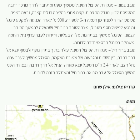
סובב צפוני – מנקודת הפיצול הסינגל ממשיך מעט ומתחבר לדרך כורכר רחבה
המטפסת לכיוון מגדל התצפית. קצת אחרי בהליכה רגלית קצרה, נראה רצפת
פסיפס, שריד למנזר מן המאה ה-6 לספירה. 900 מ' לאחר הכניסה למקטע סינגל
זה נגיע לפיצול נוסף בשביל, ימינה לסובב ברור חיל ושמאלה להמשך הסובב
הצפוני. הסינגל ממשיך בבתרונות מלווה בעליות וירידות לעבר ערוץ נחל רוחמה
ומשתלב בסינגל הבסיסי חזרה לדורות.
סובב ברור חיל – מנקודת הפיצול הסינגל עולה בתוך בתרון נוסף ולבסוף יוצא אל
דרך רחבה, בין השדות והגבעות של שמורת השקמה, הסינגל ממשיך לעבר ערוץ
נחל חצב. לאחר 3.4 ק"מ הסינגל יוצא מערוץ הנחל אל דרך רחבה, ובצידה השני
המשך הסינגל אל עבר מבואת ברור חיל ומשתלב חזרה לדורות.
קרדיט צילום: אילן שחם
מפה: