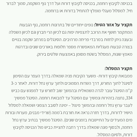
בכניסה לקיבוץ רוחמה, בכניסה לקיבוץ דורות ועל דרך נוף השקמה, סמוך לברור
חיל. למסלול מעגלי מומלץ להתחיל בדורות או ברוחמה.
תקציר על אזור הטיול:
נופים ייחודיים של בתרונות רוחמה, נוף הגבעות
המתקמר חושף את הרוכב לתצפיות יפות גם לכיוון הרי חברון וגם לכיוון השפלה
ובעונה ניתן לחזות במרבדי פריחה מרהיבים. הסינגלים במרחב שקמה בנויים
בצורה טבעות מעגליות המאפשרת מספר חלופות באורכים שונים ובדרגות
מאמץ שונות, המסלול בשטח מסומן באמצעות שלטים בירוק.
תקציר המסלול:
ממבואת קיבוץ דורות- משער הקיבות פניה שמאלה בדרך העפר עם הסימון
לסינגל לתוך החורש, דרך השדות הסמוכים ולתוך ערוץ נחל דורות. לאחר כ-3
ק"מ הסינגל עובר לגדה השמאלית ובהמשך שוב לחורש עד למפגש עם כביש
334, נחצה בזהירות ונמשיך עם הסינגל עד למבואת רוחמה. הסינגל ממשיך
לעבר ערוץ נחל רוחמה ובהמשך פיצול – ימינה לסובב הצפוני ושמאלה למסלול
הישיר לדורות, בדרך חזרה נראה את חורבת ג'ממה (שרידי מבנים, מערות ובורות
מים המעידים על התיישבות בזמנים שונים). הסינגל ממשיך בנתיב ערוץ נחל
רוחמה, ולבסוף פונה שמאלה בדרך רחבה לחציית כביש מול הכניסה לקיבוץ
דורות, ולסיום המסלול.