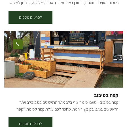
נינוחות, מוזיקה תוססת, וכמובן בשר משובח. את כל אלה, ועוד, ניתן למצוא
אצלנו בקיבוץ ברור חיל שבעוטף עזה, מעוז הברזילאים בישראל. ברבוסה
הוא בית לאירועי בוטיק בקצב הברזילאי! אצלנו בברבוסה מתמחים בביצוע
לפרטים נוספים
אירועים ברמה הגבוהה ביותר יחד עם חוויית בשרים איכותית בשיטת צלייה
ייחודית האופיינית לתרבות הברזילאית. אירועים משפחתיים - בר מצווה, בת
מצווה, ימי הולדת ועוד. סיורים בעוטף עזה ובכלניות. אירועים עסקיים - ימי
גיבוש, כנסים, ערב מחלקה ועוד. נשמח לשמוח אתכם ולהפוך את האירוע
שלכם ליחיד במינו עם המון יחס ומקצועיות. חדש חדש!! רק בימי שלישי
פותחים לקהל הרחב את הברבוסה בברור חיל בואו להתפנק באווירה הכי
כפרית שיש, בשיטת אכול כפי יכולתך
פשוט תבואו רעבים ותהנו מכל
רגע
בחגיגת בשרים של שורסקריה אותנטית בסגנון הברזילאי שריינו
מקום מראש דרך האתר:
קפה בסיבוב
קפה בסיבוב – טעם, סיפור ונוף בלב אתר הראשונים בנגב בלב אתר
הראשונים בנגב, בקיבוץ רוחמה, מחכה לכם עגלת קפה קסומה: "קפה
בסיבוב". העגלה משלבת טעמים נהדרים, אווירה כפרית רגועה וסיפור
היסטורי מרתק המחבר בין עבר להווה. אתר הראשונים הוא פנינה נסתרת
לפרטים נוספים