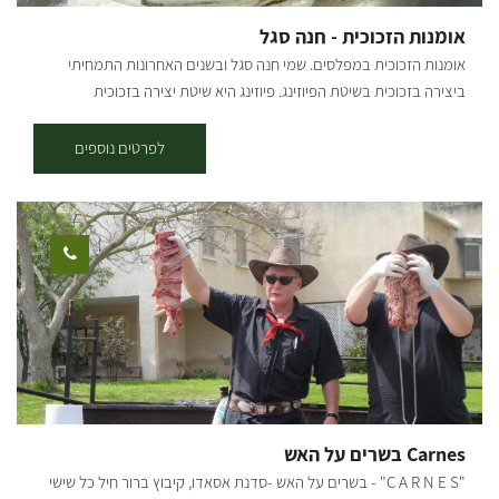
אומנות הזכוכית - חנה סגל
אומנות הזכוכית במפלסים. שמי חנה סגל ובשנים האחרונות התמחיתי
ביצירה בזכוכית בשיטת הפיוזינג. פיוזינג היא שיטת יצירה בזכוכית
המשתמשת בחומר הגולמי ועליו נבנית היצירה והצביעה לאחר מכן מוכנסת
העבודה לתנור על תבנית מיוחדת. בתהליך ההתכה נמזגים הצבעים
לפרטים נוספים
והתמונה לתוך הזכוכית ומתקבלת היצירה באמצעות הפיוזינג ניתן ליצור
מגוון רחב של כלים ויצירות אומנות. מגוון היצירה כולל יודאיקה (חמסות,
מזוזות ועוד), תכשיטים ומגוון כלים. הסדנאות עד 5-6 משתתפים. מתאים
לילדים מגיל 8.
Carnes בשרים על האש
"C A R N E S" - בשרים על האש -סדנת אסאדו, קיבוץ ברור חיל כל שישי