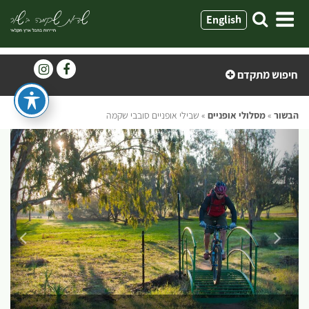
ילוג
English
תוכן
חיפוש מתקדם
הבשור
»
מסלולי אופניים
»
שבילי אופניים סובבי שקמה