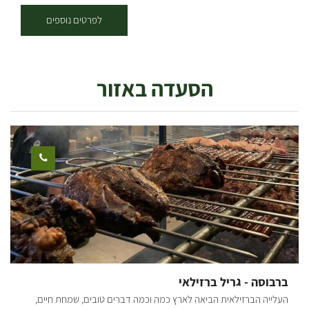
בספרדית, שפתם של ראשוני הקיבוץ), ואחרי שנתיים לא פשוטות שבהן
חדרי האירוח שלנו היוו בסיס צבאי, ועד לחודש מרץ השנה אירחנו באהבה
לפרטים נוספים
גדולה ובחיבוק את החיילים שלנו שהגנו על הבית שלנו. בחודשים האחרונים
עבר המקום שיפוץ מקיף ששינה את פניו מקצה לקצה ועכשיו סוף סוף אחרי
כל העבודה הקשה אנחנו מוכנים לחזור ולארח אתכם אצלנו. האזורים
הסעדה באזור
הציבוריים שוקמו - נסללו שבילים חדשים, נשתלו מדשאות וצמחי נוי וכל
התשתיות הוחלפו. גם החדרים עברו שידרוג ושינוי מהיסוד - החל מהגגות,
דרך תשתיות המים והחשמל, הריצוף והקרמיקות ועד לכלים הסניטריים,
הריהוט והאביזרים המשלימים. וכעת, כשהכל חדש, רענן ומלא תקווה,
"אלדאה" פותחת מחדש את שעריה לקהל הרחב. 23 החדרים מתאימים
לזוגות ולמשפחות. *אטרקציות תיירותיות בקרבת הקיבוץ - גרין פאב,
ארגמן, קפה צ'לה, חץ שחור, מצפור סיבוני ועוד כל מה שיש לנו פה בסביבה.
מחכים לכם בהתרגשות גדולה :) [gallery columns="5"
ids="32232,32230,32228,32226,32224,32222,32220,32218,32216,32
198,32200,32202,32204,32206,32208,32210,32212,32214,32196,321
94,32192,32190,32186,32184,32182" orderby="rand"]
ברבוסה - גריל ברזילאי
העלייה הברזילאית הביאה לארץ כמה וכמה דברים טובים, שמחת חיים,