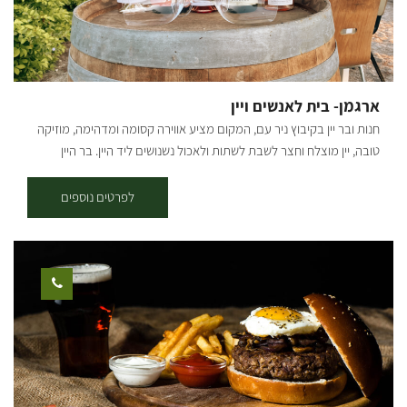
ארגמן- בית לאנשים ויין
חנות ובר יין בקיבוץ ניר עם, המקום מציע אווירה קסומה ומדהימה, מוזיקה
טובה, יין מוצלח וחצר לשבת לשתות ולאכול נשנושים ליד היין. בר היין
"ארגמן" נמצא בקיבוץ ניר עם שבעוטף עזה. הוא הוקם ע"י עופר ליברמן,
תושב הקיבוץ, מתוך אהבה גדולה ליין ולאנשים טובים. המטרה המרכזית
לפרטים נוספים
של המקום הינה חיבור בין אנשים לבין יין ישראלי בוטיקי, ונמכרים בו יינות
של 5 יקבים ישראליים המגיעים מכל קצוות הארץ. בנוסף לביקור בבר היין
בסופי השבוע, ניתן להזמין חבילות שי