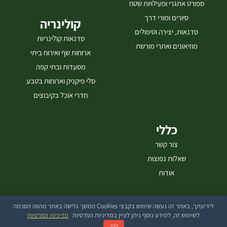
ספורט אתגרי ופעילויות שטח
סיורים ומורי דרך
קולינריה
סדנאות, יצירה וטיפולים
סדנאות קולינריות
מוזיאונים ואתרי מורשת
ארוחות שף ואירוח ביתי
מסעדות ובתי קפה
סלי פיקניק וארוחות בטבע
חדרי אוכל בקיבוצים
כללי
צור קשר
שאלות נפוצות
אודות
לידיעתך, באתר זה נעשה שימוש בקבצי Cookies המשך גלישה באתר מהווה הסכמה
בייטק עיצוב ובניית אתרים
לשימוש זה, למידע נוסף ניתן לעיין במדיניות הפרטיות
מדיניות הפרטיות
סגור