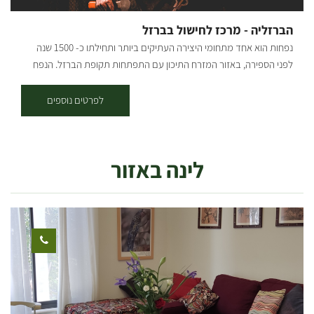
תשפ"ד. • מפגש עם חבר/ת הקיבוץ שיספרו לנו את סיפורם האישי ועל
הקיבוץ היום. בנוסף למרכז המבקרים ניתן להוסיף את הפעילויות הבאות: 1.
הברזליה - מרכז לחישול בברזל
סדנאות בישול הקשורות לתוצרח החקלאות שלנו, כמו סדנת ג'חנון ייחודית,
נפחות הוא אחד מתחומי היצירה העתיקים ביותר ותחילתו כ- 1500 שנה
סדנת מהאדמה לצלחת, סדנת התססה ועוד. 2. פעילות odt בשדות -
לפני הספירה, באזור המזרח התיכון עם התפתחות תקופת הברזל. הנפח
פעילות שנבנת בהתאמה מלאה לקבוצה שלכם. 3. סדנה להכנת לימונצ'לו
המודרני הקלאסי מחשל ברזל קשה לרך יותר ע"י חימומו במפוחת פחמים
4. סדנת נגרות ועוד....
ומעצבו באמצעות כלים בסיסים ביותר הכוללים פטיש וסדן וכלי עזר שונים
לפרטים נוספים
וכך מפיח חיים בחומר. עלי ועל המקום... שמי אמנון גרינשפן. אני נפח אומן
בעל ניסיון של למעלה מ 20 שנה בתחום הנפחות המסורתית והמודרנית.
בנפחיית 'הברזליה' הממוקומת במבנה היסטורי לשימור תוכלו לבחור בין
לינה באזור
הרצאה, סדנה או קורס. "אני אוהב לתפוס רגעים מהטבע ולהפיח בהם חיים
חדשים דרך מתכת ואש" המפגש הראשון שלי עם עולם החישול בברזל
התרחש בנפחייה קטנה באוסטרליה בה ביקרתי בשנת 2000. הוקסמתי
מהיכולת להפוך ברזל קשה וחזק לחומר רך שניתן לעבד ולהפיח בו חיים.
הברזל הלוהט, צליל דפיקות הפטיש על הסדן והמהירות בה החומר שינה
את צורתו וקיבל חיים חדשים הפנטו אותי. זה היה רגע מכונן ששינה את חיי.
מאז ועד היום אני עוסק ומתעמק בתחום הנפחות. במשך השנים פיתחתי
סגנון ייחודי המשלב עדינות ודיוק עם חוזקו הבלתי מתפשר של הברזל
והשתתפתי בתחרויות בין לאומיות בבריטניה ואיטליה ואחת מעבודותיי