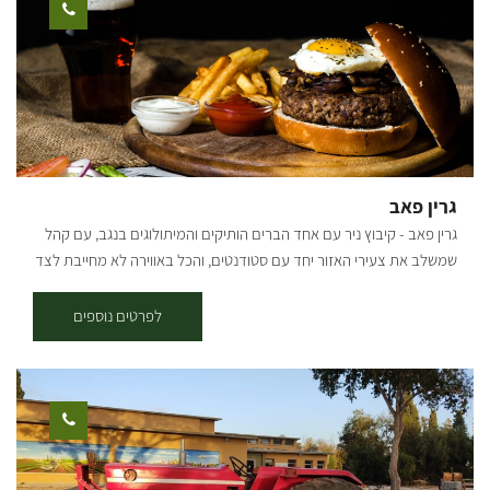
בכל זמן. שירותים במקום, נגישות לנכים כלים חקלאיים משנות ה – 50
ומקום בעל קסם מיוחד.
גרין פאב
גרין פאב - קיבוץ ניר עם אחד הברים הותיקים והמיתולוגים בנגב, עם קהל
שמשלב את צעירי האזור יחד עם סטודנטים, והכל באווירה לא מחייבת לצד
מוזיקה ואוכל נהדר. בר מסעדה באווירה ירוקה ביתית ומיוחדת המציע
מטבח מפנק עם מנות מגוונות, בר משקאות עשיר, מוזיקה טובה הופעות
לפרטים נוספים
חיות ועוד.