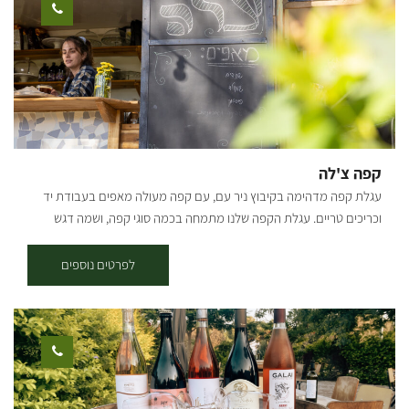
בצ'ילי מתוק, קבבים וכל זה כדי להתלוות לשתיית הקאיפיריניה. אחרי כל
ההסברים, הכנות ושתיה עוברים לחלק העיקרי, ארוחה בשרית
הכוללת:אנטריקוט מיושן, פיקניה ,(תלוי זמינות), אסאדו ללא עצם (לכמות
משתתפים של 15+ איש) פרגיות, צ'וריסוס, סלטים, אורז ושעועית שחורה
(מאכל ברזילאי טיפוסי). כל הסדנה מלווה בהסברים על הנעשה, הלמה
והכמה ... כל המוצרים והציוד של הסדנה הינם כשרים. בימי שישי ושבת
מוזמנים להגיע ולהנות מארוחת אסאדו, בתיאום מראש
קפה צ'לה
עגלת קפה מדהימה בקיבוץ ניר עם, עם קפה מעולה מאפים בעבודת יד
וכריכים טריים. עגלת הקפה שלנו מתמחה בכמה סוגי קפה, ושמה דגש
מיוחד על איכות הקפה ואיכות המוצרים שמוגשים אצלינו. בנוסף לחוויה
הקולינרית שתמצאו אצלנו, תוכלו גם לחוות את השלווה שמעניק הקיבוץ
לפרטים נוספים
והטבע שלו. [gallery columns="4"
ids="30203,30201,30199,30197,30195,30193,30191,30189"
orderby="rand"]