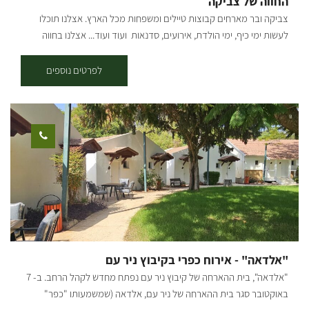
החווה של צביקה
משעה 15:00 יציאה במוצ"ש עד 21:00, יציאה ביום ראשון – עד 11:00.
צביקה ובר מארחים קבוצות טיילים ומשפחות מכל הארץ. אצלנו תוכלו
לעשות ימי כיף, ימי הולדת, אירועים, סדנאות ועוד ועוד... אצלנו בחווה
האירוח ברמה גבוהה, במקום 2 חאנים בנויים בגודל של 100 מטר רבוע כל
אחד. החאנים ממוזגים ומאובזרים במחצלות שטיחים מזרונים וכריות. בחווה
לפרטים נוספים
יש בריכה גדולה המשקיפה לנוף עוצר נשימה! המקלחות והשירותים
במרחק של 10 מטר ממקום הלינה עם מים חמים ללא הפסקה, בצמוד
לחאן יש מטבח מאובזר הכולל: מקרר, מקפיא, תנור, מכונת קרח, צ'יפסר,
פלנצ'ה, מיקרוגל, כריים וכל כלי המטבח הנדרשים לבישול עצמי. בחווה יש
בריכה גדולה המשקיפה לנוף עוצר נשימה! בנוסף, ניתן גם להזמין ארוחות
בוקר וערב שאנו מכינים במקום, יש אפשרות לטיולי ג'יפים ואופניים, ימי כיף
וגיבוש. *האירוח בתיאום מראש למינימום 10 אנשים.
"אלדאה" - אירוח כפרי בקיבוץ ניר עם
"אלדאה", בית ההארחה של קיבוץ ניר עם נפתח מחדש לקהל הרחב. ב- 7
באוקטובר סגר בית ההארחה של ניר עם, אלדאה (שמשמעותו "כפר"