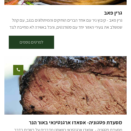
גרין פאב
גרין פאב - קיבוץ ניר עם אחד הברים הותיקים והמיתולוגים בנגב, עם קהל
שמשלב את צעירי האזור יחד עם סטודנטים, והכל באווירה לא מחייבת לצד
מוזיקה ואוכל נהדר. בר מסעדה באווירה ירוקה ביתית ומיוחדת המציע
מטבח מפנק עם מנות מגוונות, בר משקאות עשיר, מוזיקה טובה הופעות
לפרטים נוספים
חיות ועוד.
מסעדת פטגוניה- אסאדו ארגנטינאי באור הנר
מסעדת פטגוניה - אסאדו ארגנטינאי כשאחנו מדברים על בשרים בדרך