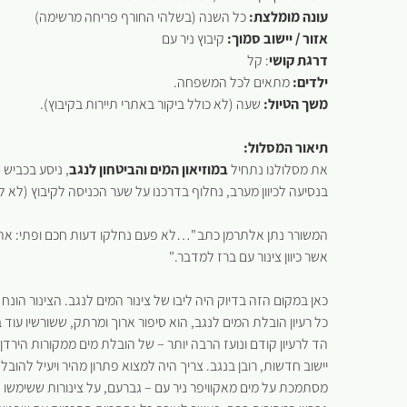
עונה מומלצת:
כל השנה (בשלהי החורף פריחה מרשימה)
אזור / יישוב סמוך:
קיבוץ ניר עם
דרגת קושי
: קל
ילדים:
מתאים לכל המשפחה.
משך הטיול:
שעה (לא כולל ביקור באתרי תיירות בקיבוץ).
תיאור המסלול:
את מסלולנו נתחיל
במוזיאון המים והביטחון לנגב
בנסיעה לכיוון מערב, נחלוף בדרכנו על שער הכניסה לקיבוץ (לא ל
המשורר נתן אלתרמן כתב "…לא פעם נחלקו דעות חכם ופתי: את 
אשר כיוון צינור עם ברז למדבר."
יישוב חדשות, רובן בנגב. צריך היה למצוא פתרון מהיר ויעיל להו
מסתמכת על מים מאקוויפר ניר עם – גברעם, על צינורות ששימשו לכיב