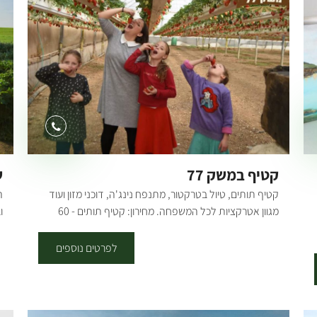
במטרה להעסיק בני נוער במצבי סיכון ולסייע להם בפיתוח
ה
תחושת המסוגלות דרך עבודת הכפיים. שילוב של עבודה
ו
ואמונה. משך הפעילות כשעתיים. ימים ושעות פתיחה - א'-ו'.
ה
נדרשת הרשמה מראש.[gallery
ש
ids="29775,29777,29779,29781,29785,29787"]
ב
קטיף במשק 77
ש
קטיף תותים, טיול בטרקטור, מתנפח נינג'ה, דוכני מזון ועוד
ה
מגוון אטרקציות לכל המשפחה. מחירון: קטיף תותים - 60
ו
ש״ח למשתתף. סיור בטרקטור - 15 ש״ח למשתתף. כרטיס
א
משולם קטיף+סיור - 70 ש״ח למשתתף.
לפרטים נוספים
ה
ו
כ
ה