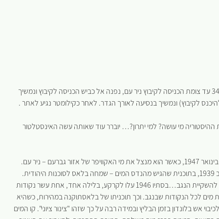
, ניסע בכביש 34 עד צומת הכניסה לקיבוץ ניר עם, נפנה אל כביש הכניסה לקיבוץ ונמשיך
היכנס לקיבוץ) ונמשיך בנסיעה לאורך הגדר. לאחר כקילומטר נגיע לאתר .
ההיסטוריה מי עושה? למי יתרון?… יוברר עוד שאותה עשה האינסטלטור
כאן במקום הזה בדיוק היה ליבו של צינור המים לנגב. הצינור הונח בינואר 1947, כאשר הוא מנצל את מי האקוויפר של אזור גברעם – ניר עם.
כל רעיון הובלת המים לנגב, הוא סיפור ארוך ומרתק, ששורשיו עוד ב 1939, בתוכנית שהגיש מהנדס המים – שמחה בלאס לסוכנות היהודית.
הד לרעיון קודם ונועז הרבה יותר – של הובלת מים ממקורות הירדן להשקיית הנגב…בסתיו 1946 עלו לקרקע, בלילה אחד, אחת עשר נקודות
בלת מים לכל הנקודות שבנגב. וכך תוכניתו של בלאסתוקנה במהירות, כשהיא
וי אש בלונדון בזמן הבליץ ובמידה רבה על כך שזהו "צינור ציוני". קו המים