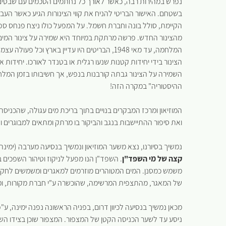
נפרש במהירות רבה, כאשר לאורך כל נחתמים הסכמים עם שבטים
בשטחם. האישור הבריטי להניח את קווי הצינורות הגיע כאשר העב
מהצינור החדש. פרשה מרתקת במיוחד היא שמירה על צינור המי
המלחמה, עד מאי 1948, הבריטים היו עדיין בארץ 
הצינור בידי יחידות קטנות שנעו רגלית או בטנדר לאורכו. יחידות
השמירה על הצינור גבתה קורבנות בנפש, אך חשיבותו בזמן המ
ההיסטוריה" במקרה הזה!
המוזיאון ומרכז המבקרים בנויים בתוך בריכת מים עגולה, שהכניסה 
ואת סיפור ההתיישבות בנגב והביקור בו מרתק ומתאים למבוגרים ו
נמשיך בסיורנו, נצא משער המוזיאון ונמשיך בנסיעה מערבה (ימינ
קצה של מי השפד"ן
. השפד"ן הנו מפעל לניקוז וטיהור השפכים
משמש כמסנן. המים המטוהרים מוזרמים למאגרים ומשמשים לחק
של המאגר, מהתצפית המרשימה, שהוכשרה ע"י חברת מקורות, ומ
מכאן נמשיך בנסיעה לכיוון דרום, בפניה הראשונה נפנה ימינה, ע"
ניסע עד לשער הכניסה הקטן של המצפור. המצפור שוכן בצידו השני