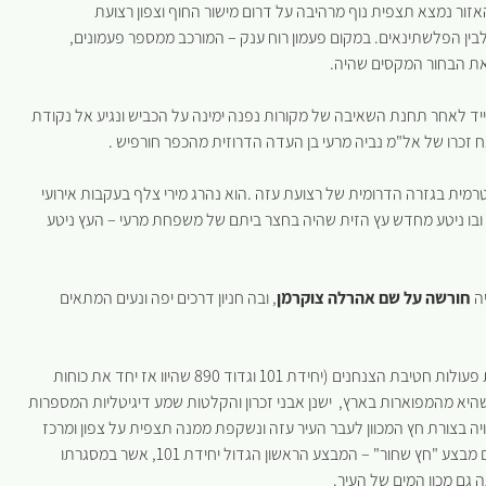
ור נמצא תצפית נוף מרהיבה על דרום מישור החוף וצפון רצועת
לבין הפלשתינאים. במקום פעמון רוח ענק – המורכב ממספר פעמונים,
ו את הבחור המקסים שהיה.
יד לאחר תחנת השאיבה של מקורות נפנה ימינה על הכביש ונגיע אל נקודת
ח זכרו של אל"מ נביה מרעי בן העדה הדרוזית מהכפר חורפיש .
ם ה 27 לספטמבר 1996 בקרב על מוצב טרמית בגזרה הדרומית של רצועת עזה .הוא נהרג מירי צלף בעקבות אירועי
 ובו ניטע מחדש עץ הזית שהיה בחצר ביתם של משפחת מרעי – העץ ניטע
יה
חורשה על שם אהרלה צוקרמן
, ובה חניון דרכים יפה ונעים המתאים
בצמוד לחניון הוכשר אתר הנצחה של חטיבת הצנחנים – להנצחת פעולות חטיבת הצנחנים (יחידת 101 וגדוד 890 שהיוו אז יחד את כוחות
 התגמול, בשנים 1953-1956. באנדרטה, שהיא מהמפוארות בארץ, ישנן אבני זכרון והקלטות שמע דיגיטליות המספרות
ה בצורת חץ המכוון לעבר העיר עזה ונשקפת ממנה תצפית על צפון ומרכז
רצועת עזה ועל חלק מיישובי עוטף עזה. האנדרטה נקראת על שם מבצע "חץ שחור" – המבצע הראשון הגדול יחידת 101, אשר במסגרתו
גם מכון המים של העיר.