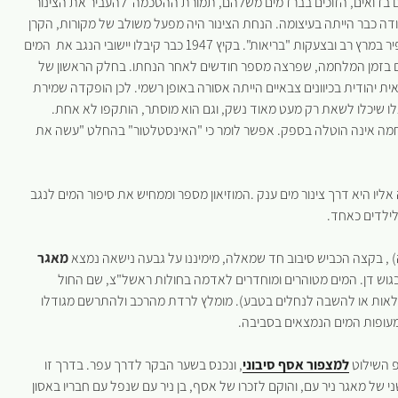
 בדואים, הזוכים בברז מים משלהם, תמורת ההסכמה להעביר את הצינור
ודה כבר הייתה בעיצומה. הנחת הצינור היה מפעל משולב של מקורות, הקרן
הקיימת, סולל בונה וחברת חשמל. על המפעל כולו ניצח פנחס ספיר במרץ רב ובצעקות "בריאות". בקיץ 1947 כבר קיבלו יישובי הנגב את המים
ם בזמן המלחמה, שפרצה מספר חודשים לאחר הנחתו. בחלק הראשון של
וכל פעולה עצמאית יהודית בכיוונים צבאיים הייתה אסורה באופן רשמי. לכן הופקדה שמירת
 אלו שיכלו לשאת רק מעט מאוד נשק, וגם הוא מוסתר, הותקפו לא אחת.
לחמה אינה הוטלה בספק. אפשר לומר כי "האינסטלטור" בהחלט "עשה את
אליו היא דרך צינור מים ענק .המוזיאון מספר וממחיש את סיפור המים לנגב
לילדים כאחד.
ה) , בקצה הכביש סיבוב חד שמאלה, מימיננו על גבעה נישאה נמצא
מאגר
 בגוש דן. המים מטוהרים ומוחדרים לאדמה בחולות ראשל"צ, שם החול
לאות או להשבה לנחלים בטבע). מומלץ לרדת מהרכב ולהתרשם מגודלו
עופות המים הנמצאים בסביבה.
פ השילוט
למצפור אסף סיבוני
, ונכנס בשער הבקר לדרך עפר. בדרך זו
 של מאגר ניר עם, והוקם לזכרו של אסף, בן ניר עם שנפל עם חבריו באסון