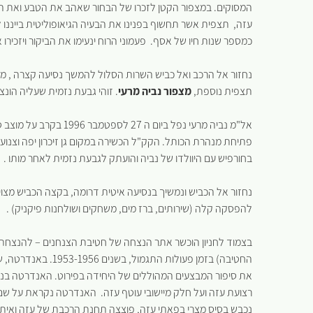
המסוקים. במצפור הקטן לזכרו של הבחור שאהב את הטבע ואת האז
עזה, תצפית אשר תחשוף בפנינו את הבעיה הגיאופוליטית בייננו 
כמספר שנות חיו של אסף. פעמוני הרוח ינעימו את הביקור ויזכיר
נחזור אל הרכב ואל כביש השרות הסלול להמשך נסיעה קצרה , מי
תצפית נוספת,
מצפור נביה מרעי
. זוהי גבעת נזמית שעליה הונצ
אל"מ נביה מרעי נפל ביו
פתיחת מנהרת הכותל. הקק"ל הכשירה במקום גן זיכרון יפה וצנוע
בחורפיש עם היוולדו של נביה והועתק לגבעת נזמית לאחר מותו .
נחזור אל הכביש ונמשיך בנסיעה איטית דרומה, בקצה הכביש מצו
להפסקה קלה (שירותים, ברז מים, משחקים ושולחנות פיקניק) .
החטיבה) בזמן פעולות
את סיפור המבצעים המהוללים של היחידה בפירוט. האנדרטה בנוי
נכבש בסיס מצרי בפאתי עזה, פוצצה תחנת הרכבת של עזה ואיתה 