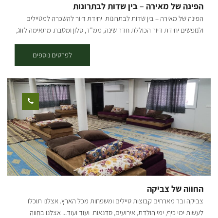
הפינה של מאירה – בין שדות לבתרונות
הפינה של מאירה – בין שדות לבתרונות יחידת דיור להשכרה למטיילים
ולנופשים יחידת דיור הכוללת חדר שינה, ממ"ד, סלון ומטבח. מתאימה לזוג,
או משפחה עם 2 ילדים. מפלסים נמצאת בצומת בין בתרונות רוחמה לבין
שוקדה ושדות הכלניות של שמורת נחל הבשור. הנוף הירוק המנוקד בשלל
לפרטים נוספים
צבעים, מזמין ומרתק בתקופת דרום אדום ובכל ימות השנה. האזור מזמין
לטיולי מדבר, נוף כפרי, מסלולי אופנים וסיורים הסטורים המספרים את
סיפור ההתיישבות בחבל הארץ הדרומי. מכאן ניתן לצאת לטיולי כוכב
במרחב הנגב המערבי. לאורחינו מסלולי טיול מודרכים, מפות מסומנות
למסלולי רכיבה על אופניים, טיולים ברכב או ברגל. מפלסים נמצאת
במרחק 15 דקות נסיעה לחוף זיקים, 20 דקות נסיעה לאשקלון וכ- 35 דקות
נסיעה לבאר שבע. סיור מודרך ע"י מדריך בכיר (בתיאום מראש) באתרי
הנגב המערבי כמו: "חץ שחור", סיור ב"בית הבטחון" של קיבוץ סעד וסיור
במגדל המים של קיבוץ בארות יצחק ועוד. כמו כן האזור משופע באומנים
העוסקים ביצירה בקרמיקה, עץ, סיורים קולינריים בשדרות והסביבה. ימים
ב'- ד' כניסה משעה 15:00 – פינוי עד לשעה 11:00 ימים ה' – מוצ"ש כניסה
החווה של צביקה
משעה 15:00 יציאה במוצ"ש עד 21:00, יציאה ביום ראשון – עד 11:00.
צביקה ובר מארחים קבוצות טיילים ומשפחות מכל הארץ. אצלנו תוכלו
לעשות ימי כיף, ימי הולדת, אירועים, סדנאות ועוד ועוד... אצלנו בחווה