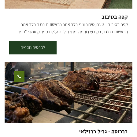
קפה בסיבוב
קפה בסיבוב – טעם, סיפור ונוף בלב אתר הראשונים בנגב בלב אתר
הראשונים בנגב, בקיבוץ רוחמה, מחכה לכם עגלת קפה קסומה: "קפה
בסיבוב". העגלה משלבת טעמים נהדרים, אווירה כפרית רגועה וסיפור
היסטורי מרתק המחבר בין עבר להווה. אתר הראשונים הוא פנינה נסתרת
לפרטים נוספים
בנגב, הכוללת באר עתיקה מ-1913, משוריינים וכלים חקלאיים מימי קום
המדינה – מקום שעוצר את הזמן ומספר את סיפורה של ההתיישבות בנגב.
חגי הורביץ, הבעלים והיזם, ממשיך את חזונו שהחל בשנת 2021 עם "קפה
בסיבוב" בחץ השחור, סמוך למפלסים. עגלת הקפה האהובה, שזכתה
לקהל מבקרים רחב, נחרבה ב-7/10, וכיום נולדה מחדש במיקום הקסום
באתר הראשונים. "קפה בסיבוב" הוא נקודת עצירה מושלמת למטיילים,
משפחות וחובבי טבע. [gallery columns="5"
ids="27213,27211,27209,27207,29630,29628,29626,29624,29622,29
620,29618,29616,29614,29633,29635,29637,34215,34217,34219,342
21" orderby="rand"]
ברבוסה - גריל ברזילאי