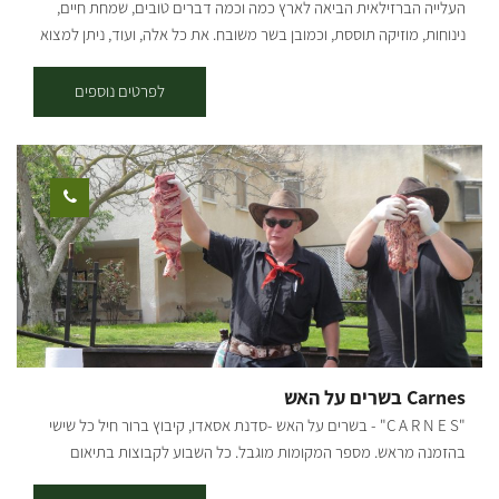
העלייה הברזילאית הביאה לארץ כמה וכמה דברים טובים, שמחת חיים,
נינוחות, מוזיקה תוססת, וכמובן בשר משובח. את כל אלה, ועוד, ניתן למצוא
אצלנו בקיבוץ ברור חיל שבעוטף עזה, מעוז הברזילאים בישראל. ברבוסה
הוא בית לאירועי בוטיק בקצב הברזילאי! אצלנו בברבוסה מתמחים בביצוע
לפרטים נוספים
אירועים ברמה הגבוהה ביותר יחד עם חוויית בשרים איכותית בשיטת צלייה
ייחודית האופיינית לתרבות הברזילאית. אירועים משפחתיים - בר מצווה, בת
מצווה, ימי הולדת ועוד. סיורים בעוטף עזה ובכלניות. אירועים עסקיים - ימי
גיבוש, כנסים, ערב מחלקה ועוד. נשמח לשמוח אתכם ולהפוך את האירוע
שלכם ליחיד במינו עם המון יחס ומקצועיות. חדש חדש!! רק בימי שלישי
פותחים לקהל הרחב את הברבוסה בברור חיל בואו להתפנק באווירה הכי
כפרית שיש, בשיטת אכול כפי יכולתך
פשוט תבואו רעבים ותהנו מכל
רגע
בחגיגת בשרים של שורסקריה אותנטית בסגנון הברזילאי שריינו
מקום מראש דרך האתר:
Carnes בשרים על האש
"C A R N E S" - בשרים על האש -סדנת אסאדו, קיבוץ ברור חיל כל שישי
בהזמנה מראש. מספר המקומות מוגבל. כל השבוע לקבוצות בתיאום
הסדנה כוללת: - הסברים על סוגי מקורות אש ושיטות צליה - הסברים על