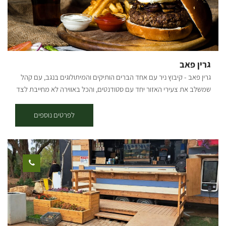
גרין פאב
גרין פאב - קיבוץ ניר עם אחד הברים הותיקים והמיתולוגים בנגב, עם קהל
שמשלב את צעירי האזור יחד עם סטודנטים, והכל באווירה לא מחייבת לצד
מוזיקה ואוכל נהדר. בר מסעדה באווירה ירוקה ביתית ומיוחדת המציע
מטבח מפנק עם מנות מגוונות, בר משקאות עשיר, מוזיקה טובה הופעות
לפרטים נוספים
חיות ועוד.