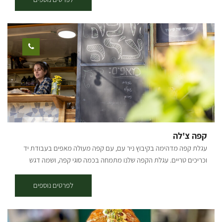
של המקום הינה חיבור בין אנשים לבין יין ישראלי בוטיקי, ונמכרים בו יינות
של 5 יקבים ישראליים המגיעים מכל קצוות הארץ. בנוסף לביקור בבר היין
בסופי השבוע, ניתן להזמין חבילות שי
קפה צ'לה
עגלת קפה מדהימה בקיבוץ ניר עם, עם קפה מעולה מאפים בעבודת יד
וכריכים טריים. עגלת הקפה שלנו מתמחה בכמה סוגי קפה, ושמה דגש
מיוחד על איכות הקפה ואיכות המוצרים שמוגשים אצלינו. בנוסף לחוויה
הקולינרית שתמצאו אצלנו, תוכלו גם לחוות את השלווה שמעניק הקיבוץ
לפרטים נוספים
והטבע שלו. [gallery columns="4"
ids="30203,30201,30199,30197,30195,30193,30191,30189"
orderby="rand"]