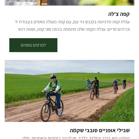
קפה צ'לה
עגלת קפה מדהימה בקיבוץ ניר עם, עם קפה מעולה מאפים בעבודת יד
וכריכים טריים. עגלת הקפה שלנו מתמחה בכמה סוגי קפה, ושמה דגש
מיוחד על איכות הקפה ואיכות המוצרים שמוגשים אצלינו. בנוסף לחוויה
הקולינרית שתמצאו אצלנו, תוכלו גם לחוות את השלווה שמעניק הקיבוץ
לפרטים נוספים
והטבע שלו. [gallery columns="4"
ids="30203,30201,30199,30197,30195,30193,30191,30189"
orderby="rand"]
שבילי אופניים סובבי שקמה
המידע הוא בגדר המלצה בלבד. יש לרכוב בזהירות ובאחריות. חלק