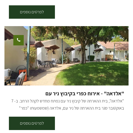
האירוח ברמה גבוהה, במקום 2 חאנים בנויים בגודל של 100 מטר רבוע כל
אחד. החאנים ממוזגים ומאובזרים במחצלות שטיחים מזרונים וכריות. בחווה
לפרטים נוספים
יש בריכה גדולה המשקיפה לנוף עוצר נשימה! המקלחות והשירותים
במרחק של 10 מטר ממקום הלינה עם מים חמים ללא הפסקה, בצמוד
לחאן יש מטבח מאובזר הכולל: מקרר, מקפיא, תנור, מכונת קרח, צ'יפסר,
פלנצ'ה, מיקרוגל, כריים וכל כלי המטבח הנדרשים לבישול עצמי. בחווה יש
בריכה גדולה המשקיפה לנוף עוצר נשימה! בנוסף, ניתן גם להזמין ארוחות
בוקר וערב שאנו מכינים במקום, יש אפשרות לטיולי ג'יפים ואופניים, ימי כיף
וגיבוש. *האירוח בתיאום מראש למינימום 10 אנשים.
"אלדאה" - אירוח כפרי בקיבוץ ניר עם
"אלדאה", בית ההארחה של קיבוץ ניר עם נפתח מחדש לקהל הרחב. ב- 7
באוקטובר סגר בית ההארחה של ניר עם, אלדאה (שמשמעותו "כפר"
בספרדית, שפתם של ראשוני הקיבוץ), ואחרי שנתיים לא פשוטות שבהן
חדרי האירוח שלנו היוו בסיס צבאי, ועד לחודש מרץ השנה אירחנו באהבה
לפרטים נוספים
גדולה ובחיבוק את החיילים שלנו שהגנו על הבית שלנו. בחודשים האחרונים