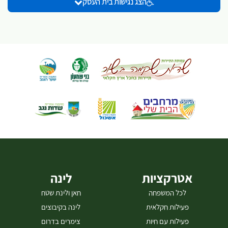
הצג נגישות בית העסק
מצומצם ואיכותי והוא כולל בשרים כגון: אנטריקוט, אסאדו, נתחי שייטל ועוד
אשר כולם מוכנים על גריל ארגנטינאי מקצועי. לצד הבשרים הנפלאים
מוגשים במסעדה מבחר סלטים מרעננים בסגנון דרום אמריקאי, אמפנדס
בקר טעימות ומבחר יינות משובחים.. כמו כן תמצאו במסעדה תוספות
חמות, מנות צמחוניות/טבעוניות, קינוחים ועוד וכל זאת במקום המעוצב
בסגנון ביסטרו ומוקף בדשאים ירוקים ופסטורליים. המסעדה פתוחה בכל
סופ''ש, באמצע שבוע המסעדה פתוחה לאירוח קבוצות בתיאום מראש
בלבד. המסעדה יכולה להכיל עד 150 איש כאשר יש למסעדה חדר פרטי
לאירוח. ניתן להזמין גם שירותי קייטרינג. המסעדה נגישה לנכים.
אטרקציות
לינה
לכל המשפחה
חאן ולינת שטח
פעילות חקלאית
לינה בקיבוצים
פעילות עם חיות
צימרים בדרום