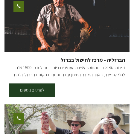
הברזליה - מרכז לחישול בברזל
נפחות הוא אחד מתחומי היצירה העתיקים ביותר ותחילתו כ- 1500 שנה
לפני הספירה, באזור המזרח התיכון עם התפתחות תקופת הברזל. הנפח
המודרני הקלאסי מחשל ברזל קשה לרך יותר ע"י חימומו במפוחת פחמים
ומעצבו באמצעות כלים בסיסים ביותר הכוללים פטיש וסדן וכלי עזר שונים
לפרטים נוספים
וכך מפיח חיים בחומר. עלי ועל המקום... שמי אמנון גרינשפן. אני נפח אומן
בעל ניסיון של למעלה מ 20 שנה בתחום הנפחות המסורתית והמודרנית.
בנפחיית 'הברזליה' הממוקומת במבנה היסטורי לשימור תוכלו לבחור בין
הרצאה, סדנה או קורס. "אני אוהב לתפוס רגעים מהטבע ולהפיח בהם חיים
חדשים דרך מתכת ואש" המפגש הראשון שלי עם עולם החישול בברזל
התרחש בנפחייה קטנה באוסטרליה בה ביקרתי בשנת 2000. הוקסמתי