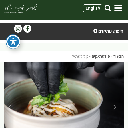
ילוג
English
תוכן
חיפוש מתקדם
הבשור
»
פודטראקים
»
קוליסטראק