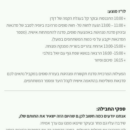
לו"ז מוצע:
» 10:00 התכנסות ובוקר קל בעגלת הקפה של דןדן
» 11:00 – 13:00 הגעה לחוות טל- חוות סוסים מרהיבה ביופיה לסבב של סדנאות
וביניהן סדנת מנהיגות באמצעות סוסים, סדנה להתפתחות אישית. (מספר
הסדנאות ייקבע על פי כמות המשתתפים בפועל).
» 13:00-15:00 ארוחת צהריים בשרית מפנקת ומנוחה.
» 15:00- 16:00 הרצאה בנושא שפת גוף עם יואל בטלבי
» 16:15 סיכום ופיזור
הפעילות המרכזית סדנת תקשורת ומנהיגות בעזרת סוסים במקביל נתאים לכם
סדנאות משלימות בהתאמה אישית לקהל היעד ומספר המשתתפים.
ספקי החבילה:
אנחנו יודעים כמה חשוב לכן.ם שהיום הזה ישאיר את החותם שלו,
שידברו עליו גם מחר ובעיקר שייצאו ממנו עם ערך אמיתי.
לכן כשבנינו את חבילות הפעילות, בחרנו בקפידה רק את הספקים הטובים ביותר