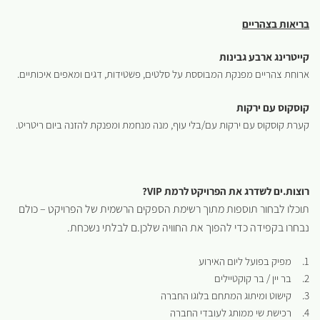
בריאות בצהריים
קייטרינג ארבע גבינות
ארוחת צהריים מפנקת המבוססת על סלטים, פשטידות, דגים ומאפים איכותיים.
קוסקוס עם ירקות
קערת קוסקוס עם ירקות עם/בלי עוף, מנה מנחמת ומפנקת להזנה ביום ריטריט.
רוצות.ים לשדרג את הפרויקט לרמת
VIP
?
תוכלו לבחור תוספות מתוך רשימת הספקים הרשמית של הפרויקט – כולם
נבחרו בקפידה כדי להפוך את החוויה שלכן.ם לבלתי נשכחת.
1. מפיק בפועל ליום האירוע
2. בר יין / בר קוקטיילים
3. קישוט ומיתוג המתחם בלוגו החברה
4. רכישת שי ממותג לעובדי החברה