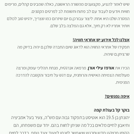
שיש לאזור להציע, מקצוענים מהשורה הראשונה, כאלה שמבינים קהלים, מרימים
חוויות ויודעים לעבוד עם לב פתוח ותשומת לב לפרטים הקטנים.
המטרה שלנו היא אחת: ליצור עבורכן.ם יום שיזרום כמו שצריך, ירגיש טוב לכולם
ויותיר אחריו לא רק חיוך, אלא גם המלצה בלב שלם.
אצלנו לכל אירוע יש אחראי חוויה!
תפקידו של אחראי החוויה הוא לדאוג שיום החברה שלכן.ם יהיה בדיוק מה
שרציתן.ם שיהיה.
הכירו את
אורפז
עילי אורן
, מרפאה אנרגטית, מנחת תהליכי עומק ומרצה
מעולמות הצמיחה האישית והרוחנית, עם דגש על חיבור והקשבה להדרכה
הפנימית.
איפה נפגשים?
בוקר קל בעגלת קפה
יהונתן בן 19.5 הוא אוטיסט בתפקוד גבוה עם מש"ה, צעיר בעל אמביציה
ותיאבון לחיים מלאים בכל מה שניתן לחוות בהם. יחד עם משפחתו, הם
הקימו פרויקט חדש ומרגש שיאפשר ליונתן לצעוד צעד נוסף, בדרך לחיים