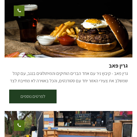
הפעילה. במהלך הסדנה "מנשנשים" לחם שום שהכנו במקום, חזה עוף
בצ'ילי מתוק, קבבים וכל זה כדי להתלוות לשתיית הקאיפיריניה. אחרי כל
ההסברים, הכנות ושתיה עוברים לחלק העיקרי, ארוחה בשרית
הכוללת:אנטריקוט מיושן, פיקניה ,(תלוי זמינות), אסאדו ללא עצם (לכמות
משתתפים של 15+ איש) פרגיות, צ'וריסוס, סלטים, אורז ושעועית שחורה
(מאכל ברזילאי טיפוסי). כל הסדנה מלווה בהסברים על הנעשה, הלמה
והכמה ... כל המוצרים והציוד של הסדנה הינם כשרים. בימי שישי ושבת
מוזמנים להגיע ולהנות מארוחת אסאדו, בתיאום מראש
גרין פאב
גרין פאב - קיבוץ ניר עם אחד הברים הותיקים והמיתולוגים בנגב, עם קהל
שמשלב את צעירי האזור יחד עם סטודנטים, והכל באווירה לא מחייבת לצד
מוזיקה ואוכל נהדר. בר מסעדה באווירה ירוקה ביתית ומיוחדת המציע
מטבח מפנק עם מנות מגוונות, בר משקאות עשיר, מוזיקה טובה הופעות
לפרטים נוספים
חיות ועוד.