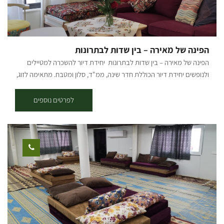
"אלדאה" פותחת מחדש את שעריה לקהל הרחב. 23 החדרים מתאימים
לזוגות ולמשפחות. *אטרקציות תיירותיות בקרבת הקיבוץ - גרין פאב,
ארגמן, קפה צ'לה, חץ שחור, מצפור סיבוני ועוד כל מה שיש לנו פה בסביבה.
מחכים לכם בהתרגשות גדולה :) [gallery columns="5"
הפינה של מאירה – בין שדות לבתרונות
ids="32232,32230,32228,32226,32224,32222,32220,32218,32216,32
הפינה של מאירה – בין שדות לבתרונות יחידת דיור להשכרה למטיילים
198,32200,32202,32204,32206,32208,32210,32212,32214,32196,321
ולנופשים יחידת דיור הכוללת חדר שינה, ממ"ד, סלון ומטבח. מתאימה לזוג,
94,32192,32190,32186,32184,32182" orderby="rand"]
או משפחה עם 2 ילדים. מפלסים נמצאת בצומת בין בתרונות רוחמה לבין
שוקדה ושדות הכלניות של שמורת נחל הבשור. הנוף הירוק המנוקד בשלל
לפרטים נוספים
צבעים, מזמין ומרתק בתקופת דרום אדום ובכל ימות השנה. האזור מזמין
לטיולי מדבר, נוף כפרי, מסלולי אופנים וסיורים הסטורים המספרים את
סיפור ההתיישבות בחבל הארץ הדרומי. מכאן ניתן לצאת לטיולי כוכב
במרחב הנגב המערבי. לאורחינו מסלולי טיול מודרכים, מפות מסומנות
למסלולי רכיבה על אופניים, טיולים ברכב או ברגל. מפלסים נמצאת
במרחק 15 דקות נסיעה לחוף זיקים, 20 דקות נסיעה לאשקלון וכ- 35 דקות
נסיעה לבאר שבע. סיור מודרך ע"י מדריך בכיר (בתיאום מראש) באתרי
הנגב המערבי כמו: "חץ שחור", סיור ב"בית הבטחון" של קיבוץ סעד וסיור
במגדל המים של קיבוץ בארות יצחק ועוד. כמו כן האזור משופע באומנים
העוסקים ביצירה בקרמיקה, עץ, סיורים קולינריים בשדרות והסביבה. ימים