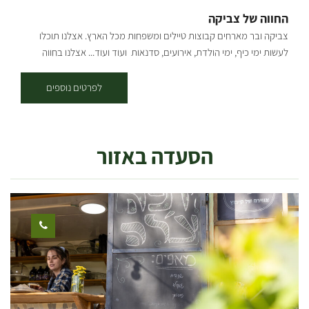
ב'- ד' כניסה משעה 15:00 – פינוי עד לשעה 11:00 ימים ה' – מוצ"ש כניסה
החווה של צביקה
משעה 15:00 יציאה במוצ"ש עד 21:00, יציאה ביום ראשון – עד 11:00.
צביקה ובר מארחים קבוצות טיילים ומשפחות מכל הארץ. אצלנו תוכלו
לעשות ימי כיף, ימי הולדת, אירועים, סדנאות ועוד ועוד... אצלנו בחווה
האירוח ברמה גבוהה, במקום 2 חאנים בנויים בגודל של 100 מטר רבוע כל
אחד. החאנים ממוזגים ומאובזרים במחצלות שטיחים מזרונים וכריות. בחווה
לפרטים נוספים
יש בריכה גדולה המשקיפה לנוף עוצר נשימה! המקלחות והשירותים
במרחק של 10 מטר ממקום הלינה עם מים חמים ללא הפסקה, בצמוד
לחאן יש מטבח מאובזר הכולל: מקרר, מקפיא, תנור, מכונת קרח, צ'יפסר,
הסעדה באזור
פלנצ'ה, מיקרוגל, כריים וכל כלי המטבח הנדרשים לבישול עצמי. בחווה יש
בריכה גדולה המשקיפה לנוף עוצר נשימה! בנוסף, ניתן גם להזמין ארוחות
בוקר וערב שאנו מכינים במקום, יש אפשרות לטיולי ג'יפים ואופניים, ימי כיף
וגיבוש. *האירוח בתיאום מראש למינימום 10 אנשים.