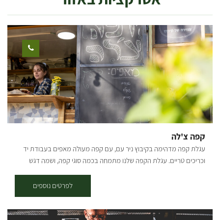
קפה צ'לה
עגלת קפה מדהימה בקיבוץ ניר עם, עם קפה מעולה מאפים בעבודת יד
וכריכים טריים. עגלת הקפה שלנו מתמחה בכמה סוגי קפה, ושמה דגש
מיוחד על איכות הקפה ואיכות המוצרים שמוגשים אצלינו. בנוסף לחוויה
הקולינרית שתמצאו אצלנו, תוכלו גם לחוות את השלווה שמעניק הקיבוץ
לפרטים נוספים
והטבע שלו. [gallery columns="4"
ids="30203,30201,30199,30197,30195,30193,30191,30189"
orderby="rand"]