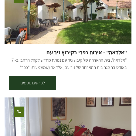
"אלדאה" - אירוח כפרי בקיבוץ ניר עם
"אלדאה", בית ההארחה של קיבוץ ניר עם נפתח מחדש לקהל הרחב. ב- 7
באוקטובר סגר בית ההארחה של ניר עם, אלדאה (שמשמעותו "כפר"
בספרדית, שפתם של ראשוני הקיבוץ), ואחרי שנתיים לא פשוטות שבהן
חדרי האירוח שלנו היוו בסיס צבאי, ועד לחודש מרץ השנה אירחנו באהבה
לפרטים נוספים
גדולה ובחיבוק את החיילים שלנו שהגנו על הבית שלנו. בחודשים האחרונים
עבר המקום שיפוץ מקיף ששינה את פניו מקצה לקצה ועכשיו סוף סוף אחרי
כל העבודה הקשה אנחנו מוכנים לחזור ולארח אתכם אצלנו. האזורים
הציבוריים שוקמו - נסללו שבילים חדשים, נשתלו מדשאות וצמחי נוי וכל
התשתיות הוחלפו. גם החדרים עברו שידרוג ושינוי מהיסוד - החל מהגגות,
דרך תשתיות המים והחשמל, הריצוף והקרמיקות ועד לכלים הסניטריים,
הריהוט והאביזרים המשלימים. וכעת, כשהכל חדש, רענן ומלא תקווה,