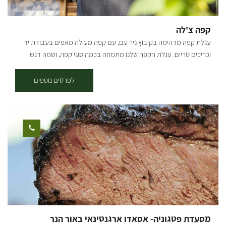
קפה צ'לה
עגלת קפה מדהימה בקיבוץ ניר עם, עם קפה מעולה מאפים בעבודת יד
וכריכים טריים. עגלת הקפה שלנו מתמחה בכמה סוגי קפה, ושמה דגש
מיוחד על איכות הקפה ואיכות המוצרים שמוגשים אצלינו. בנוסף לחוויה
הקולינרית שתמצאו אצלנו, תוכלו גם לחוות את השלווה שמעניק הקיבוץ
לפרטים נוספים
והטבע שלו. [gallery columns="4"
ids="30203,30201,30199,30197,30195,30193,30191,30189"
orderby="rand"]
מסעדת פטגוניה- אסאדו ארגנטינאי באור הנר