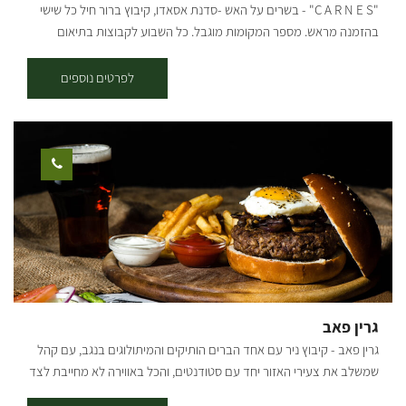
"C A R N E S" - בשרים על האש -סדנת אסאדו, קיבוץ ברור חיל כל שישי
בהזמנה מראש. מספר המקומות מוגבל. כל השבוע לקבוצות בתיאום
הסדנה כוללת: - הסברים על סוגי מקורות אש ושיטות צליה - הסברים על
סוגי הבשרים ומה מתאים למי - הסברים על אופן ההכנה - הסברים ועשיה
לפרטים נוספים
משותפת בהכנת צ'ימיצ'ורי, לחם שום, קאיפיריניה ולשים את הכל על האש.
- כל ההסברים וההכנות נעשים מול המשתתפים וחלקם בהשתתפותם
הפעילה. במהלך הסדנה "מנשנשים" לחם שום שהכנו במקום, חזה עוף
בצ'ילי מתוק, קבבים וכל זה כדי להתלוות לשתיית הקאיפיריניה. אחרי כל
ההסברים, הכנות ושתיה עוברים לחלק העיקרי, ארוחה בשרית
הכוללת:אנטריקוט מיושן, פיקניה ,(תלוי זמינות), אסאדו ללא עצם (לכמות
משתתפים של 15+ איש) פרגיות, צ'וריסוס, סלטים, אורז ושעועית שחורה
(מאכל ברזילאי טיפוסי). כל הסדנה מלווה בהסברים על הנעשה, הלמה
והכמה ... כל המוצרים והציוד של הסדנה הינם כשרים. בימי שישי ושבת
מוזמנים להגיע ולהנות מארוחת אסאדו, בתיאום מראש
גרין פאב
גרין פאב - קיבוץ ניר עם אחד הברים הותיקים והמיתולוגים בנגב, עם קהל
שמשלב את צעירי האזור יחד עם סטודנטים, והכל באווירה לא מחייבת לצד
מוזיקה ואוכל נהדר. בר מסעדה באווירה ירוקה ביתית ומיוחדת המציע