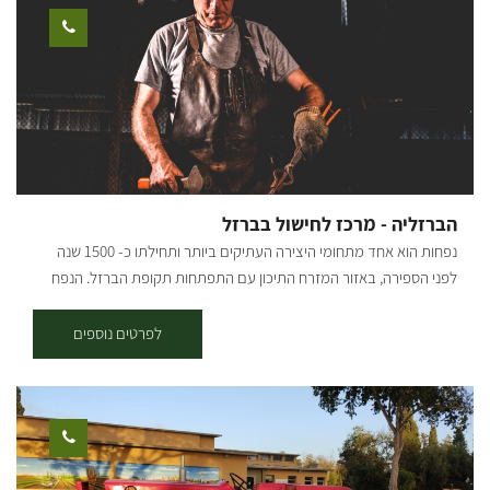
הברזליה - מרכז לחישול בברזל
נפחות הוא אחד מתחומי היצירה העתיקים ביותר ותחילתו כ- 1500 שנה
לפני הספירה, באזור המזרח התיכון עם התפתחות תקופת הברזל. הנפח
המודרני הקלאסי מחשל ברזל קשה לרך יותר ע"י חימומו במפוחת פחמים
ומעצבו באמצעות כלים בסיסים ביותר הכוללים פטיש וסדן וכלי עזר שונים
לפרטים נוספים
וכך מפיח חיים בחומר. עלי ועל המקום... שמי אמנון גרינשפן. אני נפח אומן
בעל ניסיון של למעלה מ 20 שנה בתחום הנפחות המסורתית והמודרנית.
בנפחיית 'הברזליה' הממוקומת במבנה היסטורי לשימור תוכלו לבחור בין
הרצאה, סדנה או קורס. "אני אוהב לתפוס רגעים מהטבע ולהפיח בהם חיים
חדשים דרך מתכת ואש" המפגש הראשון שלי עם עולם החישול בברזל
התרחש בנפחייה קטנה באוסטרליה בה ביקרתי בשנת 2000. הוקסמתי