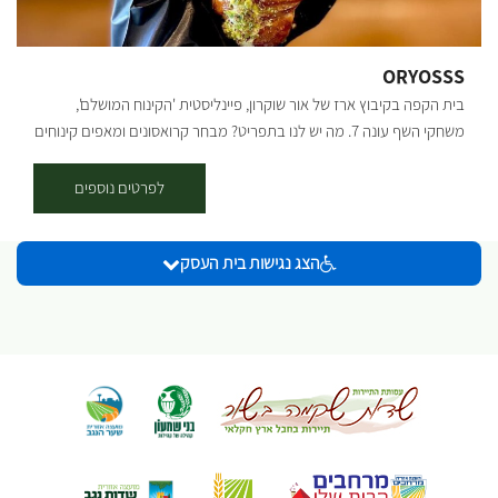
620,29618,29616,29614,29633,29635,29637,34215,34217,34219,342
21" orderby="rand"]
ORYOSSS
בית הקפה בקיבוץ ארז של אור שוקרון, פיינליסטית 'הקינוח המושלם',
משחקי השף עונה 7. מה יש לנו בתפריט? מבחר קרואסונים ומאפים קינוחים
מטורפים ארוחות בוקר מאפים מלוחים בטאבון בורקס פינוקים וכמובן קפה
ניתן לשבת בפנים ובחוץ.
לפרטים נוספים
הצג נגישות בית העסק