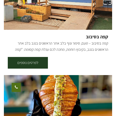
קפה בסיבוב
קפה בסיבוב – טעם, סיפור ונוף בלב אתר הראשונים בנגב בלב אתר
הראשונים בנגב, בקיבוץ רוחמה, מחכה לכם עגלת קפה קסומה: "קפה
בסיבוב". העגלה משלבת טעמים נהדרים, אווירה כפרית רגועה וסיפור
היסטורי מרתק המחבר בין עבר להווה. אתר הראשונים הוא פנינה נסתרת
לפרטים נוספים
בנגב, הכוללת באר עתיקה מ-1913, משוריינים וכלים חקלאיים מימי קום
המדינה – מקום שעוצר את הזמן ומספר את סיפורה של ההתיישבות בנגב.
חגי הורביץ, הבעלים והיזם, ממשיך את חזונו שהחל בשנת 2021 עם "קפה
בסיבוב" בחץ השחור, סמוך למפלסים. עגלת הקפה האהובה, שזכתה
לקהל מבקרים רחב, נחרבה ב-7/10, וכיום נולדה מחדש במיקום הקסום
באתר הראשונים. "קפה בסיבוב" הוא נקודת עצירה מושלמת למטיילים,
משפחות וחובבי טבע. [gallery columns="5"
ids="27213,27211,27209,27207,29630,29628,29626,29624,29622,29