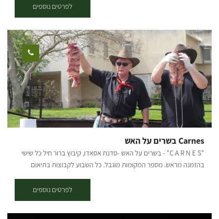
הוא בית לאירועי בוטיק בקצב הברזילאי! אצלנו בברבוסה מתמחים בביצוע
לפרטים נוספים
אירועים ברמה הגבוהה ביותר יחד עם חוויית בשרים איכותית בשיטת צלייה
ייחודית האופיינית לתרבות הברזילאית. אירועים משפחתיים - בר מצווה, בת
מצווה, ימי הולדת ועוד. סיורים בעוטף עזה ובכלניות. אירועים עסקיים - ימי
גיבוש, כנסים, ערב מחלקה ועוד. נשמח לשמוח אתכם ולהפוך את האירוע
שלכם ליחיד במינו עם המון יחס ומקצועיות. חדש חדש!! רק בימי שלישי
פותחים לקהל הרחב את הברבוסה בברור חיל בואו להתפנק באווירה הכי
כפרית שיש, בשיטת אכול כפי יכולתך
פשוט תבואו רעבים ותהנו מכל
רגע
בחגיגת בשרים של שורסקריה אותנטית בסגנון הברזילאי שריינו
מקום מראש דרך האתר:
Carnes בשרים על האש
"C A R N E S" - בשרים על האש -סדנת אסאדו, קיבוץ ברור חיל כל שישי
בהזמנה מראש. מספר המקומות מוגבל. כל השבוע לקבוצות בתיאום
הסדנה כוללת: - הסברים על סוגי מקורות אש ושיטות צליה - הסברים על
סוגי הבשרים ומה מתאים למי - הסברים על אופן ההכנה - הסברים ועשיה
לפרטים נוספים
משותפת בהכנת צ'ימיצ'ורי, לחם שום, קאיפיריניה ולשים את הכל על האש.
- כל ההסברים וההכנות נעשים מול המשתתפים וחלקם בהשתתפותם