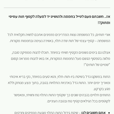
אז.. חשבתם פעם לטייל בחממה ולהושיט יד למעלה לקטוף תות עסיסי
ומתוק?!
אורי תותים, כל המשפחה וצוות המדריכים מזמינים אתכם לחוויה חקלאית לכל
המשפחה – קטיף עצמי של תות שדה תלוי, באווירה נעימה ובחממות מקורות.
אצלנו גם בימים גשומים הקטיף חוויתי במיוחד. תוכלו להנות ממוזיקה טובה,
מלווה בטפטוף הגשם מעל החממות המקורות, אז בואו להנות ממראה קסום
"שמיים של תותים"!
התות במשקנו גדל בשיטת ביו-תות-תלוי, והוא טעים במיוחד, נקי בריא איכותי
ומאריך ימים יותר. התות גדל באדניות התלויות בגובה, בתוך מצע מנותק וללא
מגע בקרקע.
התותים תלויים בגבהים שונים כך שקטיף התות התלוי נוח וחוויתי, ומאפשר
לקוטפים בכל הגילאים קטיף נוח ובגובה העיניים.
אתם חשובים לנו
– שיטת גידול התות התלוי מונעת ממזיקים וחרקים