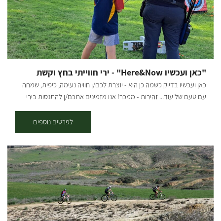
מפגש נשים סביב מדורה בערב השתתפות במפגשי תרבות ופנאי
שהמארחת מארגנת מדי פעם. [gallery link="file" columns="4"
ids="29918,29922,29924,25663,29920,29938,25661,29936,29934,29
932,29928,29926,29916,25655,29914,29910"]
"כאן ועכשיו Here&Now" - ירי חווייתי בחץ וקשת
כאן ועכשיו בדיוק כשמה כן היא - יוצרת לכם/ן חוויה נעימה, כיפית, שמחה
עם טעם של עוד... זהירות - ממכר! אנו מזמינים אתכם/ן להתנסות בירי
חווייתי בחץ וקשת מסורתי מקצועי. מתאים לקבוצות מגיל 8 ועד 120 . לא
קשור לכושר - רק לאושר ... הפעילות כוללת הדרכת בטיחות, הדרכת ירי ,
לפרטים נוספים
ירי שני סטים של 3 חיצים בנוסף, ניתן להפיק יום שלם בהתאמה אישית
לצרכי הלקוח. הרימו טלפון לכל רעיון או שיגעון - הכל אפשרי, כאן ועכשיו.
מיקום הפעילות משתנה, יש להתעדכן מול בית העסק.