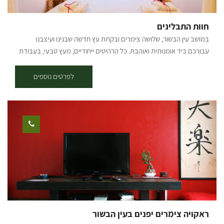
מפה: *המידע מתוך אתרים לה מדווש ומסלולי אופניים בשטח עם קק"ל
חוות התבלינים
במושב עין הבשור, שלושה צימרים ובקתת עץ חדשה שבנינו ועיצבנו
עבורכם ביד אומנותית ואוהבת. כל הרהיטים ייחודיים, מעץ טבעי, בעבודת
יד מרהיבה. בחווה 4 יחידות אירוח: 2 בקתות עץ מפנקות ו 2 צימרים – חדרי
אירוח רומנטיים לזוגות ומשפחות. מה בבקתה? בכל בקתה שני חדרי שינה
לפרטים נוספים
נפרדים עם מיטות אפריון ומזגן בכל חדר, טלויזיה עם יציאות לחיבורים,
yes, חיבור לאינטרנט אלחוטי. ג'קוזי משולב עם מקלחת. בבקתות הג'קוזי
גדול במיוחד, מטבח מאובזר עם כלים לבישול, מיקרוגל וכירה חשמלית.
לשומרי שבת פלטה ומיחם. מחוץ לבקתה: יציאה למרפסת מקורה גינה
יפיפייה ומטופחת עם מגוון צמחי תבלין לקטיף עצמי, ערסלים ופינת מנגל.
בחצר הצימרים בריכת דגי נוי גדולה מתחת לגשרון ציורי. ארוחת בוקר
עשירה מוגשת תמורת תשלום בחוות הקרובות. בקיץ בריכת שחייה של
המושב ללא תשלום. לא ניתן להביא בעלי חיים.
ראקויה צימרים יפנים בעין הבשור