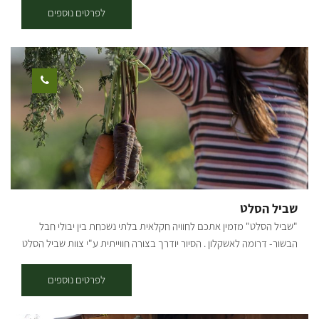
אדם (לפיתוח הפארק ותפעולו שותפים הקק"ל, רשות הטבע והגנים ומועצה
לפרטים נוספים
אזורית מרחבים). הפארק- כתם ירוק ומוקד משיכה למטיילים באזור הנגב
הצפוני. כל עונה "צובעת" את הפארק והסובב אותו בגוונים שונים ובחודשים
פברואר-מרץ נצבע האזור כולו ב"אודם הכלנית"- מראה עוצר נשימה
הקורא לנו לצאת מהבית את חיק הטבע ולהתבשם מהפריחה. הכניסה אל
הפארק – מערבית לאופקים. ניתן להגיע אל הפארק מצומת יד מרדכי,
מצומת מגן, מצומת גילת. המעיינות נובעים במספר מוקדים והם נאגמים
לשורת ברכות מלאכותיות בלב הפארק ולברכות שכשוך. להנאת המטיילים
הוצבו מתקני שעשוע לילדים. אפשרות הבילוי בפארק וסביבתו מגוונות.
בכניסה לפארק כדאי להצטייד בדפדפת ומפה עם הסברים מפורטים. עליה
למצפור והליכה לאורך המעיינות מתאימה לכולם, כמובן שניתן לצאת
לסיורים ארוכים יותר. (אל תל שרוחן – כשעתיים). בפארק שפע מרחבים,
שביל הסלט
מדשאות ופינות צל לרוב. הפארק נושק למגוון מסלולים ברגל, ברכב
"שביל הסלט" מזמין אתכם לחוויה חקלאית בלתי נשכחת בין יבולי חבל
ובאופניים. ניתן ללון בפארק או באחד מהאורחנים באזור. בפארק שבילי
הבשור- דרומה לאשקלון . הסיור יודרך בצורה חווייתית ע"י צוות שביל הסלט
אופניים מסומנים. מחניון המוצא יוצאים שני שבילים טבעתיים האחד מסומן
בהנחיית האגרונום אורי אלון. ונבקר במגוון שדות וחממות: חממת עגבניות
ירוק והשני בכחול. הכניסה בתשלום.
שרי צבעוני - איך העגבנייה מטפסת למעלה ומה עושות שם דבורים ענקיות.
לפרטים נוספים
נבקר בחממת הייטק עם הדברה ביולוגית ונטעם מהפרי. מרוץ יוני דואר -
בעקבות סיפרו של מאיר שלו -"יונה ונער" נשמע על הסיפור המשפחתי