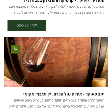
סטודיו "גוטיק" - קרמיקה וחפצי חן בעבודת יד
וממשיכים בגשר הרכבת הבריטית וחוצים את הנחל. ממשיכים ברכיבה
שמי מיכל מרום בעלת סטודיו "גוטיק" בקיבוץ רעים-בסטודיו מעצבת מוצרי
לאורך הנחל ובסמוך למאגר נירים חוצים את 232 מתחת לגשר ועולי לחניון
קרמיקה וחפצי חן בעבודת יד. הכל התחיל עוד בילדותי מכיתה ג' עברתי
גמה. ממשיכים במורד הנחל לכיוון רעים ומשם עולים על הסינגל האדום
מחוג לחוג. ובשנת 1986 עברתי לגור בקיבוץ רעים שבנגב המערבי למדתי
לבארי. קרדיט צילום: טכנוגרפיקס מפה: *המידע מתוך אתרים לה מדווש
במכללה לאמנות חזותית במכללת קיי.בבאר שבע בסיום הלימודים (3
לפרטים נוספים
ומסלולי אופניים בשטח עם קק"ל
שנים) קיבלתי תעודה של מדריך אומנות בכיר המפגש בן המדבר לידע
המקצועי והאהבה שלי לאומנות,עיצוב ואסתטיקה, הוליד כלים ופסלים
מחומר גס וטבעי בשילוב גלזורות בצבעי האדמה. בין היתר אני מייצרת
כיורים פסלים,כלים מחומר גס ו במראה טבעי. השפעת הנגב המערבי, נוף
הכלניות המרחבים הירוקים ניכרים בעבודותי באופן אומנותי ורגשי, אני
משלבת טכניקות מעורבות. הגעה לסטודיו בתיאום מראש בלבד
יקב פאוקר - אירוח מול הכרם, יין וכיבוד מקומי
״מתוך ההרס והחורבן נצמיח גפן חזקה ובריאה, בעלת שורשים עמוקים
וענבים איכותיים לתפארת ביתנו, לחיי שותפיו של אבינו-סבינו ולזכרם של מי