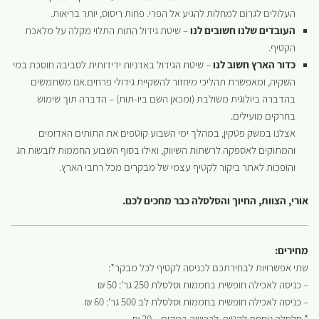
העלולים לגרום למחלות להגיע אל הפרי. פחות ריסוס, יותר בריאות.
העובדים שלנו חשובים לנו
– שיטת גידול התות התלוי מקלה על מלאכת
הקטיף.
כדור הארץ חשוב לנו
– שיטת הגידול באדניות ידידותית לסביבה חוסכת במי
השקיה, ומאפשרת תהליכי מיחזור להשקיית גידולי פרחים.אנו משתמשים
בהדברה ביולוגית משולבת (ומכאן השם ביו-תות) – הדברה תוך שימוש
בחרקים מועילים.
אצלנו במשק פטקין, במהלך ימי השבוע קוטפים את התותים האדומים
והמתוקים לאספקה לרשתות השיווק, ואילו בסוף השבוע החממות לובשות חג
והופכות לאתר ביקור לקטיף עצמי של מבקרים מכל רחבי הארץ.
אורי, הצוות, החיוך והסלסלה כבר מחכים לכם.
מחירים:
שתי אפשרויות לבחירתכם לכניסה לקטיף לכל מבקר*:
– כניסה לאכילה חופשית בחממות וסלסלת 250 גר': 50 ₪
– כניסה לאכילה חופשית בחממות וסלסלת לב 500 גר': 60 ₪
* סלסלה נוספת לקטיף, לרכישה במקום – 20 ₪