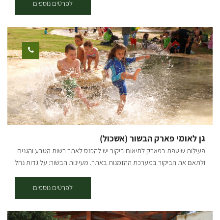
כוכבים ושקט פסטורלי בלב המדבר. במתחם סוכות לינה מוארות מרווחות
לפרטים נוספים
ונעימות, מטבח מאובזר לשימוש האורחים הכולל מקררים, כיורים ושולחן
עבודה, כירת גז ומנגלים, פינות למדורה, שולחנות קק"ל, שירותים ומקלחות
מאובזרים היטב ומים חמים 24/7. בסוכות הלינה תאורה, מחצלות ומזרנים,
נקודות חשמל, שולחנות וספסלים. אירוח בקיבוץ צאלים היושב על נחל
הבשור במועצה האזורית אשכול, מקנה לכם בנוסף למתחם לינת השטח
כניסה חופשית לבריכת השחייה (בעונה). מחירים: החל מ- 125 ש"ח לאדם
כולל אמצ"ש וסופ"ש כולל דרום אדום בריכה- בריכת שחייה חצי אולימפית
יפהפייה, מטופחת ומטופחת, מגרשי ספורט, כדורעף חופים, טניס, כדורסל
וכדורגל. אירועים- המקום המושלם לאירוע שלכם! תנו לנו להפוך את
האירוע שלכם לחוויה בלתי נשכחת. אירועי חברה, ימי כיף וגיבוש,
פסטיבלים, הופעות, מסיבות, חתונות, בר מצווה, מסיבות רווקים/ רווקות, ימי
גן לאומי פארק הבשור (אשכול)
הולדת ועוד. ארוחת בוקר בתוספת תשלום והזמנה מראש
פעילות שוטפת בפארק לתיאום ביקור יש להכנס לאתר רשות הטבע והגנים
ולתאם את הביקור במערכת ההזמנות באתר. מעיינות הבשור: על גדות נחל
הבשור- מהגדולים שבנחלי ארצנו, משתרע פארק אשכול שאת רובו נטע
אדם (לפיתוח הפארק ותפעולו שותפים הקק"ל, רשות הטבע והגנים ומועצה
לפרטים נוספים
אזורית מרחבים). הפארק- כתם ירוק ומוקד משיכה למטיילים באזור הנגב
הצפוני. כל עונה "צובעת" את הפארק והסובב אותו בגוונים שונים ובחודשים