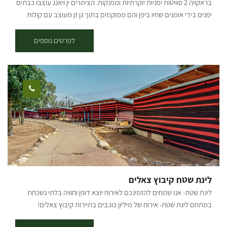
בראקויה 2 סוויטות יפניות יוקרתיות ומפנקות. הצימרים ין ויאנג עוצבו כבתים
יפנים בידי אומנים שחיו ביפן והם ממוקמים בתוך גן זן מעוצב עם קולות
פכפוך מים. אם אתם מתכננים חגיגת יום הולדת , יום נישואין, טיולי טבע,
מפלט מרעש העיר או סתם רוצים להתפנק, פה תוכלו למצוא המון שקט יופי
לפרטים נוספים
ואנרגיות... בצימר-ג'קוזי בחדר אמבטיה מעוצב, ריהוט בסגנון יפני, מטבח
מאובזר, מכונת אספרסו, עוגיות הבית, נרות, טלוויזיה בכבלים וחיבור
לאינטרנט. להשלמת החוויה עיסויים מפנקים וסדנאות שונות: הכנת סושי,
חשיפה לטאיי צ'י ומפגש להעשרה זוגית – מינית. הצימרים מיועדים לזוגות.
גלריית תמונות: [gallery link="none"
ids="15935,15939,15947,15949,15951,15937,15930,15943,15928"]
לינת שטח קיבוץ צאלים
לינת שטח- אנו שמחים להזמינכם לאירוח יוצא דופן וחוויה בלתי נשכחת
במתחם לינת שטח- אירוח של מיליון כוכבים בתיירות קיבוץ צאלים!
במתחם לינת השטח בקיבוץ צאלים תוכלו להנות מאירוח תחת חופה של