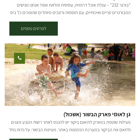
מלא וחיוך גדול על הפנים! המחיר 50 שח למשתתף מעל גיל שנתיים.
“בורגר 232” – עגלת אוכל דרומית, עסיסית ומלאת אופי! אנחנו מגישים
סלסלות ירכשו במקום למילויי לקחת הביתה. במחיר הכניסה כל משפחה
המבורגרים טריים ואיכותיים, עם תוספות ורטבים מיוחדים שהופכים כל ביס
מקבלת סלסלה למילויי ירקות שורש.
לחוויה. יושבים סמוך לכביש 232 בקיבוץ מגן, פתוחים שני עד שבת!
מזמינים את כולם – לבוא לפתוח שולחן באוויר הפתוח. אוכל טוב, אווירה
לפרטים נוספים
טובה – מה צריך יותר מזה?! ייתכנו שינויים בימים ושעות הפתיחה, מומלץ
להתעדכן לפני הגעה.
גן לאומי פארק הבשור (אשכול)
פעילות שוטפת בפארק לתיאום ביקור יש להכנס לאתר רשות הטבע והגנים
ולתאם את הביקור במערכת ההזמנות באתר. מעיינות הבשור: על גדות נחל
הבשור- מהגדולים שבנחלי ארצנו, משתרע פארק אשכול שאת רובו נטע