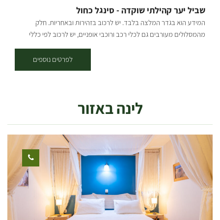
שביל יער קהילתי שוקדה - סינגל כחול
המידע הוא בגדר המלצה בלבד. יש לרכוב בזהירות ובאחריות. חלק
מהמסלולים מעורבים גם לכלי רכב ורוכבי אופניים, יש לרכוב לפי כללי
התנועה ולשים לב לשילוט. רמת קושי: קלה. אורך המסלול בק"מ: אורכו 7.5
ק"מ נקודת התחלה וסיום: ניתן לצאת למסלול משתי נקודות התחלה וסיום -
לפרטים נוספים
בארי ויער שוקדה (המסלול הינו מעגלי, חד-כיווני עם כיוון השעון). תקציר על
אזור הטיול: המסלול עובר בפינות הרחוקות והפורחות ביער שוקדה, הסינגל
משולט בשטח באמצעות עמודי עץ שעליהם לוח קטן בצבע כחול עם רוכב
לינה באזור
אופניים במרכזו. תקציר המסלול: * יציאה מבארי - נרכב בדרך העפר
המקבילה לכביש הכניסה לבארי לכיוון כביש 232, נחצה וניכנס לדרך מצד
ימין, שם נראה שילוט של הסינגל. לאחר 200 מ' בסינגל נגיע לפיצול שבו
נמשיך בזרוע השמאלית, עם הסימון הכחול, במשך כשני קילומטרים
נוספים, עד שהוא מתעקל ימינה ומתרחק מכביש 232. בדרך עוברים
בחלקי שטח פתוחים וחלק בתוך החורש. 5.7 ק"מ מתחילת המסלול, אנו
פוגשים את דרך נוף יער שוקדה, ופונים בה ימינה לחזרה לכיוון בארי. *
יציאה משוקדה - מחניון שוקדה נמשיך 500 מ' בדרך הנוף, עד שנראה
סינגל החוצה את הדרך ואת שלט ההסבר על השבילים משמאל. נמשיך ישר
ונשתלב בשביל הכחול החוזר לכיוון כביש 232. קרדיט צילום: אילן שחם