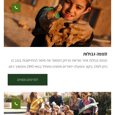
מצפה גבולות
מצפה גבולות אתר מורשת מרתק המספר את סיפור ההתיישבות בנגב בו
ניתן לשלב ביקור והפעלה ייחודיים סיפורנו מתחיל במאי 1943 וממשיך כיום
בביקורים, בפעילויות הכיף, ביום ובלילה, בקיץ ובחורף. אתר מרתק
מראשית ההתיישבות הציונית בנגב. לבני הבוץ (אדובה) ממנו בנויים קירותיו
לפרטים נוספים
וחומותיו של מצפה גבולות, חובקים בתוכם את סיפורו המאלף של היישוב
הראשון בנגב המתחדש. האתר כיום מהווה "מגרש משחקים" ובו הפעלות
והדרכות מותאמות לכל קבוצה ותוכן. ערב חלוצים שמחזיר אותנו ללילות
קסומים וחוויה מדברית, אוצר המצפה שמאתגר אותנו במשחקי חשיבה
ופיצוח תיבת אוצר, הדרכות היסטוריות, הפעלות לילדים בבוץ ותחפושות