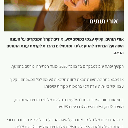
אורי תותים
אורי תותים, קטיף עצמי במושב ישע, מודים לקהל המבקרים על העונה
היפה ועל הבחירה להגיע אלינו, ומתחילים בהכנות לקראת עונת התותים
הבאה.
הקטיף יפתח שוב למבקרים בדצמבר 2026, מועד הפתיחה יפורסם בהמשך.
אז ניפגש בתחילת העונה הבאה לחוויה חקלאית טעימה לכל המשפחה – קטיף
עצמי של ביו-תות שדה תלוי בחממות מקורות יפיפיות!
בחממות התות המקורות תהנו מטעמים נפלאים של זני התותים המיוחדים,
מוזיקה טובה, ופינה חמימה גם בימים גשומים.
צוות המדריכים שלנו ילמדו אתכם על שיטת הגידול, תוכלו לצפות בכוורת דבורי
בומבוס פעילה ולהנות מאכילה חופשית של תותים התלויים בגבהים שונים.