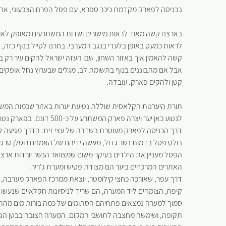
בכניסה לפארק מקדמת כיכר ספרא, עם פסל הפרח הצבעוני, את 
בארצנו קשה מאוד לראות מישורים ושדות המשתרעים מאופק לאופק,
לראות כמעט באופן בלעדי בנגב המערבי. בחרנו לטייל בנוף כזה, 
קשה להאמין איך באזור השחון, שבו העזה ישראל להקים עיר רק ב-1955, התקיימו בתקופה הביזנטית עשרות יישובים משגשגי
אבל אם מתבוננים בנוף בתשומת לב, מגלים שבערוץ נחל אופקים מפ
קטן ולהקים פארק. עובדה.
לנטוע כאן יער ויצרה פארק המשתרע על כ-500 דונם. בפארק נטועים בעיקר עצי אורן ירושלים, ברוש מצוי, אשל הפרקים ומיני איקליפטוס.
דרך הכניסה לפארק מעוטרת בשדרה של עצי זית. הדרך מגיעה 
בולט פסל בדמות נשר גדול, מעשה ידיהם של האמנים רוסלן סרגיב 
הפסל מעניין את הילדים בעיקר משום שמצוואר הנשר יורדות ארצ
האתרים המרכזיים ביער הם מצודת פטיש ומערת ג'ריר.
דרך עפר, שאורכה כחצי קילומטר, יוצאת ממרכז הפארק מערבה, 
קיפח, הצומחים ליד המערה, הם שריד לניסיונות חקלאיים שנעשו
תקופה, ושימשה מחצבה לתושבי המקום. המערה חצובה בבטן הגבעה כ-40 מ' וגובהה