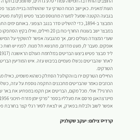
החוצבים הותירו בה חמישה עמודי סלע גדולים, שתומכים בתקרה
העות'מאנית. כאן ישב הכוח הטורקי עד שהושלמה בניית מבצר פט
בגבעה הקטנה שמעל למערה מתנוסס מבצר פטיש (קלעת פוטיס), מ
המבצר ב-1894, כדי להשליט סדר בנגב הצפוני. באותם ימים התנהלו סכסוכי דמים בין השבטים הבדווים א-תראבין וא-תיאהא.
במבצר ישב בעונות החורף כוח בן 20 חיילים, ואילו בקיץ הסתפקו כאן בכוח של 10 חיילים בלבד.
שערי המצודה נעולים כיום, אך מהגבעה אפשר להשקיף על המישו
אופקים. מעבר לו, מעט מדרום, מתנשא תל מנוח. לפניו יש חוות כלי
לאחר שהבריטים נכשלו פעמיים בכיבוש עזה. איש המודיעין הבריטי
הטורקים.
החיילים הטורקים ירו בו והקולונל הסתלק כשהוא משמיט, כאילו מב
הכוזבים נאמר שהבריטים מתכננים התקפה נוספת על עזה, כשלמ
התרגיל? אולי. מכל מקום, הבריטים אכן תקפו במפתיע את באר ש
אפשר לשוב ולבלות בפארק, או לצאת לסיור רגלי קצר בחורבת פט
קרדיט צילום: יעקב שקולניק