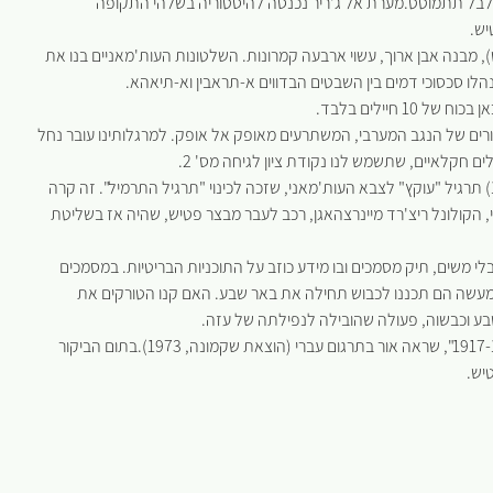
 לבל תתמוטט.מערת אל ג'ריר נכנסה להיסטוריה בשלהי התקופה
יש.
בנה אבן ארוך, עשוי ארבעה קמרונות. השלטונות העות'מאניים בנו את
רים של הנגב המערבי, המשתרעים מאופק אל אופק. למרגלותינו עובר נחל
ם חקלאיים, שתשמש לנו נקודת ציון לגיחה מס' 2.
ליד מבצר פטיש ביצעו הבריטים במלחמת העולם הראשונה (1917) תרגיל "עוקץ" לצבא העות'מאני, שזכה לכינוי "תרגיל התרמיל". זה קרה
, הקולונל ריצ'רד מיינרצהאגן, רכב לעבר מבצר פטיש, שהיה אז בשליטת
לי משים, תיק מסמכים ובו מידע כוזב על התוכניות הבריטיות. במסמכים
עשה הם תכננו לכבוש תחילה את באר שבע. האם קנו הטורקים את
בע וכבשוה, פעולה שהובילה לנפילתה של עזה.
מיינרצהאגן פרסם את מעלליו בספר "פרקי יומן מזרח-תיכוני 1917-1956", שראה אור בתרגום עברי (הוצאת שקמונה, 1973).בתום הביקור
יש.