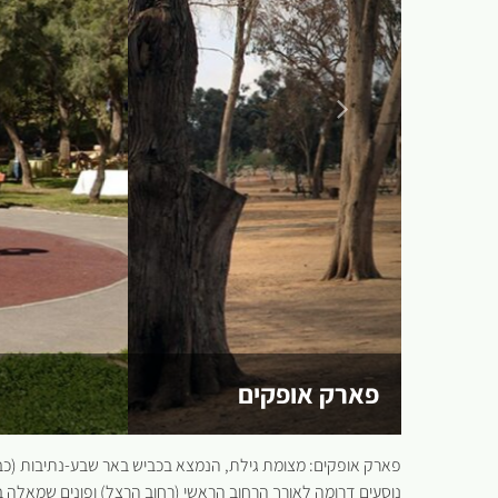
פארק אופקים
פארק אופקים: מצומת גילת, הנמצא בכביש באר שבע-נתיבות (כביש מס' 25), נוסעים מערבה כ-4 ק"מ עד לכניסה 
נוסעים דרומה לאורך הרחוב הראשי (רחוב הרצל) ופונים שמאלה 