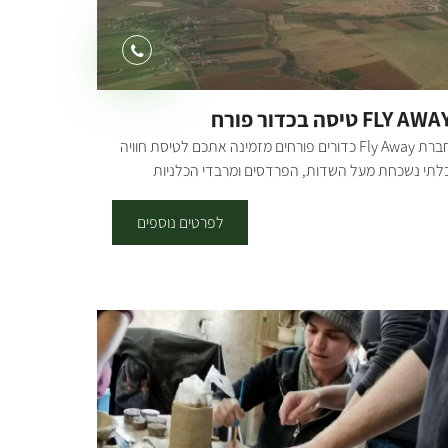
columns="4
ids="28384,28386,28388,28390,28392,28394,2839
,28398,28400,28404,28406,28410" orderby="rand"
FLY AW טיסה בכדור פורח
חברת Fly Away כדורים פורחים מזמינה אתכם לטיסת חוויה
לתי נשכחת מעל השדות, הפרדסים ומרבדי הכלניות
מדהימים באזור צפון הנגב. הטיסות מתאימות במיוחד לימי
ולדת, ימי נישואין, בר/בת מצווה וכחוויה משפחתית.
לפרטים נוספים
פעילות כוללת: שתיה חמה וכיבוד עם ההגעה לשדה
המראה. צפייה בתהליך ניפוח הכדור. טיסה שנמשכת
כשעה ובגבהים משתנים של עד 5000 רגל. לאחר הנחיתה
תקיים טקס הרמת כוסית שמפנייה כמיטב מסורת הכדורים
פורחים. שתייה קלה. שינוע חזרה לרכבים מנקודת הנחיתה.
ערות: * הפעילות מתקיימת באוויר הפתוח. * קיימות מחיצות
קופות בין התאים בסל ליצירת קפסולות בין קבוצות נוסעים
ונות. * הטיסה מתקיימת בשעות הזריחה. * הטיסה נמשכת
כשעה באוויר (בין 40 דקות לשעה וחצי), כשכל הפעילות