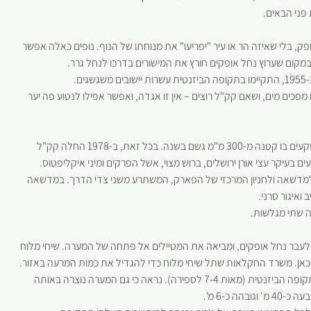
פני הבאים.
 בלי שאיזה הר או עיר "יפריעו" את מנוחתו של הנוף. נופים כאלה אפשר
במקום שערוץ נחל אופקים חורץ את המישורים בדרכו לנחל גרר.
ם.
כים מים, ושאם קק"ל רוצים – אין זו אגדה, ואפשר אפילו לנטוע פה יער
תורת היערנות הקלאסית שוללת נטיעת יערות באזור שכמות המשקעים בו קטנה מ-300 מ"מ גשם בשנה. בכל זאת, ב-1978 החלה קק"ל
למדשאה ולחניון המרכזי של הפארק, המשתרע משני צדי הדרך. במדשאה
ואיגור סרני.
ה שתי מגלשות.
לעבר נחל אופקים, ומביאה את המטיילים אל פתחה של המערה. שיחי מלוח
 כאן. משרד החקלאות שתל שיחי מלוח כדי להגדיל את כמות המרעה באזור.
סמוך למערה נמצאים פתחיהם הסתומים של כמה בורות מים מהתקופה הביזנטית (מאות 7-4 לספירה). נראה כי גם המערה נוצרה באותה
 כ-6 מ'.