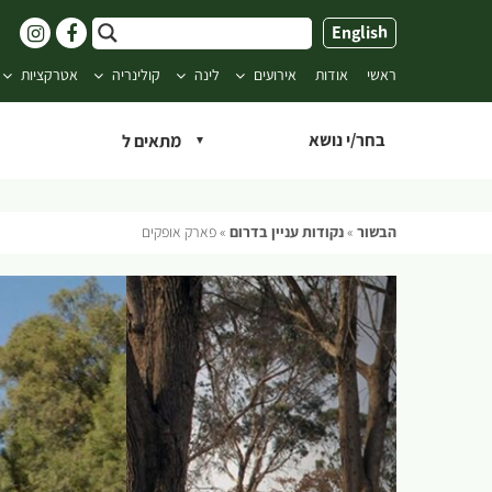
ילוג
English
תוכן
ראשי
אודות
אירועים
לינה
קולינריה
אטרקציות
בחר/י נושא
הבשור
»
נקודות עניין בדרום
»
פארק אופקים