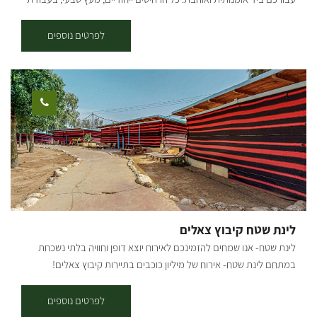
יד מרהיבה. בחווה 4 יחידות אירוח: 2 בקתות עץ מפנקות ו 2 צימרים – חדרי
אירוח רומנטיים לזוגות ומשפחות. מה בבקתה? בכל בקתה שני חדרי שינה
לפרטים נוספים
נפרדים עם מיטות אפריון ומזגן בכל חדר, טלויזיה עם יציאות לחיבורים,
yes, חיבור לאינטרנט אלחוטי. ג'קוזי משולב עם מקלחת. בבקתות הג'קוזי
גדול במיוחד, מטבח מאובזר עם כלים לבישול, מיקרוגל וכירה חשמלית.
לשומרי שבת פלטה ומיחם. מחוץ לבקתה: יציאה למרפסת מקורה גינה
יפיפייה ומטופחת עם מגוון צמחי תבלין לקטיף עצמי, ערסלים ופינת מנגל.
בחצר הצימרים בריכת דגי נוי גדולה מתחת לגשרון ציורי. ארוחת בוקר
עשירה מוגשת תמורת תשלום בחוות הקרובות. בקיץ בריכת שחייה של
המושב ללא תשלום. לא ניתן להביא בעלי חיים.
לינת שטח קיבוץ צאלים
לינת שטח- אנו שמחים להזמינכם לאירוח יוצא דופן וחוויה בלתי נשכחת
במתחם לינת שטח- אירוח של מיליון כוכבים בתיירות קיבוץ צאלים!
במתחם לינת השטח בקיבוץ צאלים תוכלו להנות מאירוח תחת חופה של
כוכבים ושקט פסטורלי בלב המדבר. במתחם סוכות לינה מוארות מרווחות
לפרטים נוספים
ונעימות, מטבח מאובזר לשימוש האורחים הכולל מקררים, כיורים ושולחן