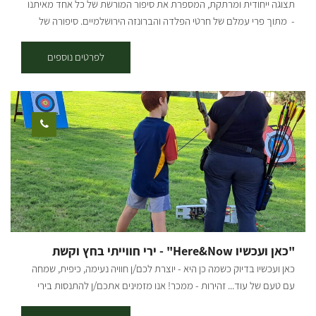
תצוגה ייחודית ומרתקת, המספרת את סיפור המורשת של כל אחד מאיתנו
- מתוך פרי עמלם של חרטי הפלדה והברונזה הירושלמיים. סיפורה של
המדינה יכול להתבטא במגוון דרכים: אתרים היסטוריים, ספרות, שירה,
שטרות, מטבעות, שמות מקומות ועוד. דווקא בצאלים תמצאו מוזאון מיוחד
לפרטים נוספים
ומרתק המציג את המורשת הארצישראלית של תשעים השנים האחרונות
מוטבעת בפלדה ובמתכת. הסיפור התחיל בסבא שמואל שעלה לארץ מוינה
ב-1911. בהמלצת מורו ורבו בוריס שץ מבצלאל פתח בירושלים בית
מלאכה לחותמות ולפיתוחים אומנותיים. שמואל עוד נע על הקו
וינה-ירושלים אבל לבסוף השתקע סופית בעיר הקודש ופעל בה עם שני בניו.
ב-2003 החליט אליהו לסגור את העסק המשפחתי שפעל בירושלים
ולהעבירו לקיבוץ. במשך כעשר שנים שכנו להם מאות הפריטים במקלט
הקטן והצפוף. לימים התחוור לבועז שהציל אוצר היסטורי מרתק, שמשך
מבקרים רבים ושימעו יצא למרחוק. עם קבלת סיוע ממשלתי ציבורי נוסף
הצליח בעז להקים את המוזאון שנחנך בקיץ 2018. החלל החדש והמרשים,
בעיצוב ובתכנון ייחודי המשמר את אווירת בית המלאכה הוותיק, עם ערימות
"כאן ועכשיו Here&Now" - ירי חווייתי בחץ וקשת
הפריטים שעוד ייחשפו וייחקרו. יום סיור מותאם לקבוצות בתקופה האחרונה
כאן ועכשיו בדיוק כשמה כן היא - יוצרת לכם/ן חוויה נעימה, כיפית, שמחה
קבוצות המגיעות לעוטף עזה ומבקשות לבקר באחד ממתחמי ה-7.10,
עם טעם של עוד... זהירות - ממכר! אנו מזמינים אתכם/ן להתנסות בירי
ואח"כ לחוות את התקומה ועוז הרוח של התושבים והישובים. לכן אנו
חווייתי בחץ וקשת מסורתי מקצועי. מתאים לקבוצות מגיל 8 ועד 120 . לא
מציעים לכם כי לאחר ביקור באחד מאתרי ההנצחה תגיעו אלינו לצאלים