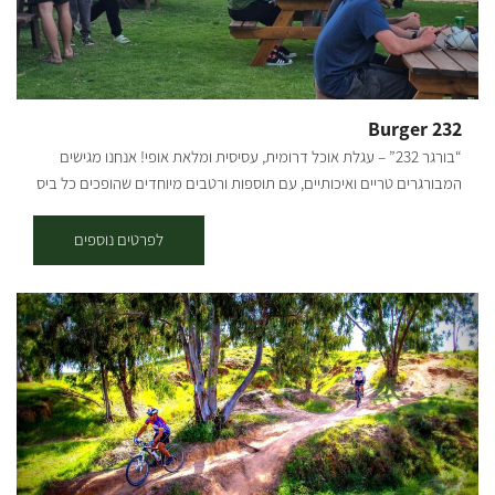
המקום המושלם לבילויי עם הילדים. "קטיף לי" היא חווה ידידותית במיוחד
למשפחות וילדים, בה תוכלו ליהנות מחוויית איסוף וליקוט של שלל ירקות
מיוחדים –גזרים צבעוניים, תפוחי אדמה, שרי לאכילה במקום, תרד, עלי
מנגולד, 4 סוגי נענע, פלפל חריף במיוחד, חסה, עלי בייבי ומגוון תבלינים!
מוזמנים לבקר, להריח, לטעום, לקטוף ולחזור הביתה עם בטן מלאה, סל
Burger 232
מלא וחיוך גדול על הפנים! המחיר 50 שח למשתתף מעל גיל שנתיים.
“בורגר 232” – עגלת אוכל דרומית, עסיסית ומלאת אופי! אנחנו מגישים
סלסלות ירכשו במקום למילויי לקחת הביתה. במחיר הכניסה כל משפחה
המבורגרים טריים ואיכותיים, עם תוספות ורטבים מיוחדים שהופכים כל ביס
מקבלת סלסלה למילויי ירקות שורש.
לחוויה. יושבים סמוך לכביש 232 בקיבוץ מגן, פתוחים שני עד שבת!
מזמינים את כולם – לבוא לפתוח שולחן באוויר הפתוח. אוכל טוב, אווירה
לפרטים נוספים
טובה – מה צריך יותר מזה?! ייתכנו שינויים בימים ושעות הפתיחה, מומלץ
להתעדכן לפני הגעה.