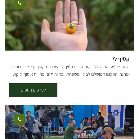
אופניים במרכזו. תקציר המסלול: * יציאה מבארי - נרכב בדרך העפר
המקבילה לכביש הכניסה לבארי לכיוון כביש 232, נחצה וניכנס לדרך מצד
ימין, שם נראה שילוט של הסינגל. לאחר 200 מ' בסינגל נגיע לפיצול שבו
נמשיך בזרוע השמאלית, עם הסימון הכחול, במשך כשני קילומטרים
נוספים, עד שהוא מתעקל ימינה ומתרחק מכביש 232. בדרך עוברים
בחלקי שטח פתוחים וחלק בתוך החורש. 5.7 ק"מ מתחילת המסלול, אנו
פוגשים את דרך נוף יער שוקדה, ופונים בה ימינה לחזרה לכיוון בארי. *
יציאה משוקדה - מחניון שוקדה נמשיך 500 מ' בדרך הנוף, עד שנראה
קטיף לי
סינגל החוצה את הדרך ואת שלט ההסבר על השבילים משמאל. נמשיך ישר
החורף מגיע ואתו שלל ירקות טריים קטיף לי היא חוות קטיף עצמי ידידותית
ונשתלב בשביל הכחול החוזר לכיוון כביש 232. קרדיט צילום: אילן שחם
ומהנה, המקום המושלם לבילוי משפחתי. בחווה תהנו מחווית איסוף וליקוט
מפה: *המידע מתוך אתרים לה מדווש ומסלולי אופניים בשטח עם קק"ל
של שלל ירקות מיוחדים: גזרים צבעוניים, חסה, שומר, פלפל חריף, קולרבי
אדום, שרי צבעוני, מלפפוני בייבי, חצילים ומגוון תבלינים. מוזמנים לבקר,
לפרטים נוספים
להריח, לטעום, לקטוף ולחזור הביתה עם בטן מלאה, סל מלא וחיוך גדול על
הפנים! במחיר הכניסה כל משפחה מקבלת סלסלה משפחתית (בהתאם
לגודלה) לאיסוף שלל ירקות שדה לקחת הביתה (לא כולל שרי ומלפפונים).
בתשלום נוסף ניתן לרכוש עוד סלסילות למילויי: גזר צבעוני. שרי צבעוני
.תרד. חסה. שומר. כרוב. עגבניות שרי צבעוניות, מלפפוני בייבי, ועוד.. הגעה
מחייבת תיאום מראש! אטרקציה חקלאית לכל המשפחה שטח פתוח