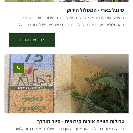
לסיורים ארוכים יותר. (אל תל שרוחן – כשעתיים). בפארק שפע מרחבים,
סינגל בארי - המסלול הירוק
מדשאות ופינות צל לרוב. הפארק נושק למגוון מסלולים ברגל, ברכב
המידע הוא בגדר המלצה בלבד. יש לרכוב בזהירות ובאחריות. חלק
ובאופניים. ניתן ללון בפארק או באחד מהאורחנים באזור. בפארק שבילי
מהמסלולים מעורבים גם לכלי רכב ורוכבי אופניים, יש לרכוב לפי כללי
אופניים מסומנים. מחניון המוצא יוצאים שני שבילים טבעתיים האחד מסומן
התנועה ולשים לב לשילוט. רמת קושי: קל אורך המסלול בק"מ: 10
ירוק והשני בכחול. הכניסה בתשלום.
קילומטרים נקודת התחלה וסיום: מסלול מעגלי המתחיל ונגמר בלה-מדווש
לפרטים נוספים
בארי תקציר על אזור הטיול: נקודות עניין בדרך: מטע חוחובה אורגני ליצור
שמן לקוסמטיקה, מגדל שמירה נגד שרפות של קק"ל, תחנת קמח עתיקה,
מחסני התחמושת של חייל האוויר הבריטי, כביש הבטון מתקופת הבריטים,
מכרות הגופרית הישנים, נקודת טריג שהיא נקודת תצפית מרשימה. בעונת
הפריחה רכיבה בין מרבדי הכלניות ופרחים רבים נוספים. תקציר המסלול:
המסלול מסומן אך ורק בשלט עם ציור אופניים ירוק. יוצאים ממרכדז
האופניים לה מדווש וממשיכים עם המסלול לכיוון דרום על כביש סלול
למגדל התצפית. משם ממשיכים הלאה עד שמגיעים לכביש בטון שסללו
הבריטים כחלק מנתיבי התחבורה למחסני התחמושת הפזורים סביב. מימין
שרידי טחנת קמח. ממשיכים בשביל הירוק לכיוון צפון-מערב על כביש בטון
ישן בין מחסני התחמושת הבריטיים העזובים. אחרי כ-2 קילומטרים מגיעים
גבולות חוויית אירוח קיבוצית - סיור מודרך
אל עץ אקליפטוס גדול בו אפשר לנוח זמן מה. מעץ האקליפטוס תתחילו
קיבוץ גבולות בחבל הבשור אשר בצפון הנגב משלב נופי מדבר וחקלאות
לעלות בדרך אופניים ייחודית לכיוון צפון מזרח כשלשמאלכם מכרה גופרית