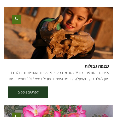
מתאים לאירוח יומי עד 25 איש. ניתן להתארח וללון ליחידים, משפחות
וקבוצות. *עד 9 אנשים ב-2 היחידות. ניתן להזמין מראש: סיור, שיחה, הכרות
והדגמה של בניה באדמה סדנאות בניה ויצירה באדמה (חד פעמי או יותר)
קורס בניה באדמה (4 מפגשים או יותר) קליעה בגבעולי בננות, סנסני דקל
מפגש נשים סביב מדורה בערב השתתפות במפגשי תרבות ופנאי
שהמארחת מארגנת מדי פעם. [gallery link="file" columns="4"
ids="29918,29922,29924,25663,29920,29938,25661,29936,29934,29
932,29928,29926,29916,25655,29914,29910"]
מצפה גבולות
מצפה גבולות אתר מורשת מרתק המספר את סיפור ההתיישבות בנגב בו
ניתן לשלב ביקור והפעלה ייחודיים סיפורנו מתחיל במאי 1943 וממשיך כיום
בביקורים, בפעילויות הכיף, ביום ובלילה, בקיץ ובחורף. אתר מרתק
מראשית ההתיישבות הציונית בנגב. לבני הבוץ (אדובה) ממנו בנויים קירותיו
לפרטים נוספים
וחומותיו של מצפה גבולות, חובקים בתוכם את סיפורו המאלף של היישוב
הראשון בנגב המתחדש. האתר כיום מהווה "מגרש משחקים" ובו הפעלות
והדרכות מותאמות לכל קבוצה ותוכן. ערב חלוצים שמחזיר אותנו ללילות
קסומים וחוויה מדברית, אוצר המצפה שמאתגר אותנו במשחקי חשיבה