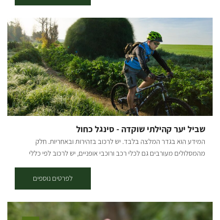
חד-כיווני עם כיוון השעון). תקציר על אזור הטיול: המסלול עובר בפינות
הרחוקות והפורחות ביער שוקדה, הסינגל משולט בשטח באמצעות עמודי
עץ שעליהם לוח קטן בצבע אדום עם רוכב אופניים במרכזו. תקציר
המסלול: יציאה מבארי, נרכב בדרך העפר המקבילה לכביש הכניסה לבארי
לכיוון כביש 232, נחצה וניכנס לדרך מצד ימין, לאחר 200 מ' בפיצול נמשיך
ימינה, אל הסינגל המסומן אדום. סינגל בלווה בעליות, ירידות ומגלשות
טבעיות. בדרך נעבור ונראה את באר עמוקה ובאר אנטיליה. בהמשך
הסינגל עובר מתחת ל232 בצמוד לנחל גרר והמשך חזרה לכיוון בארי. סינגל
כחול + אדום - אורכו 17 ק"מ, בדרגת קושי בינונית-קשה - התחלה בסינגל
הכחול עד לנקודה שבה הוא פוגש את דרך הנוף ונמשיך אל הסינגל האדום,
עד חזרה לבארי. קרדיט צילום: אילן שחם מפה: *המידע מתוך אתרים לה
שביל יער קהילתי שוקדה - סינגל כחול
מדווש ומסלולי אופניים בשטח עם קק"ל
המידע הוא בגדר המלצה בלבד. יש לרכוב בזהירות ובאחריות. חלק
מהמסלולים מעורבים גם לכלי רכב ורוכבי אופניים, יש לרכוב לפי כללי
התנועה ולשים לב לשילוט. רמת קושי: קלה. אורך המסלול בק"מ: אורכו 7.5
ק"מ נקודת התחלה וסיום: ניתן לצאת למסלול משתי נקודות התחלה וסיום -
לפרטים נוספים
בארי ויער שוקדה (המסלול הינו מעגלי, חד-כיווני עם כיוון השעון). תקציר על
אזור הטיול: המסלול עובר בפינות הרחוקות והפורחות ביער שוקדה, הסינגל
משולט בשטח באמצעות עמודי עץ שעליהם לוח קטן בצבע כחול עם רוכב