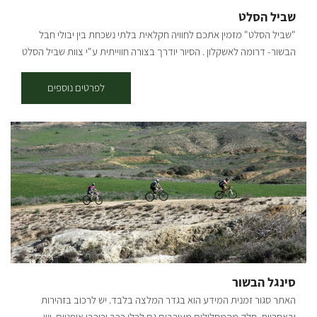
שביל הסלט
"שביל הסלט" מזמין אתכם לחוויה חקלאית בלתי נשכחת בין יבולי חבל
הבשור- דרומה לאשקלון . הסיור יודרך בצורה חווייתית ע"י צוות שביל הסלט
בהנחיית האגרונום אורי אלון. ונבקר במגוון שדות וחממות: חממת עגבניות
שרי צבעוני - איך העגבנייה מטפסת למעלה ומה עושות שם דבורים ענקיות.
לפרטים נוספים
נבקר בחממת הייטק עם הדברה ביולוגית ונטעם מהפרי. מרוץ יוני דואר -
בעקבות סיפרו של מאיר שלו -"יונה ונער" נשמע על הסיפור המשפחתי
המסופר בספר- ונשלח יוני דואר. משק תבלינים - נבקר בחממה של
תבלינים שונים , תבלינים ירוקים מתבלים לא רק מאכלים לא גם סיפורים
ואגדות נמולל נריח ונטעם עשרות סוגי תבלינים פרחים אכילים וצמחי
מרפא. שדה גזר צבעוני - נאסוף גזר בשלל צבעים ואף ניקח אחדים הביתה.
סינגל הבשור
האתר סגור זמנית המידע הוא בגדר המלצה בלבד. יש לרכוב בזהירות
ובאחריות. חלק מהמסלולים מעורבים גם לכלי רכב ורוכבי אופניים, יש