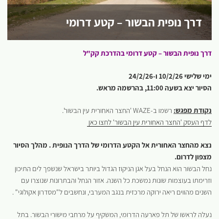
דרך נופית הבשור – קטע דרומי
דרך נופית הבשור – קטע דרומי בהדרכת קק"ל
ימי שלישי 10/2/26 ו-24/2/26
הסיור יצא בשעה 11:00, בהרשמה מראש.
נקודת מפגש:
רשמו ב-WAZE 'החצר האחורית עין הבשור'.
לדף העסק 'החצר האחורית עין הבשור' לחצו כאן
נצא מהחצר האחורית אל הקטע הדרומי של הדרך הנופית . מהלך הסיור
מצפון לדרום.
נחל הבשור הוא הנחל בעל אגן הניקוז הגדול ביותר בישראל שנשפך לים התיכון
וזרימתו בעוצמות שונות נמשכת כל השנה. אזור הנחל והבתרונות שנוצרו עם
השנים מהווים ריאה ירוקה מרכזית בנגב המערבי, ונחשבים ל"מסדרון אקולוגי" .
נעלה לראשו של תל פארעה הדרומי, המשקיף על מרחבי מישורי הבשור. בתל