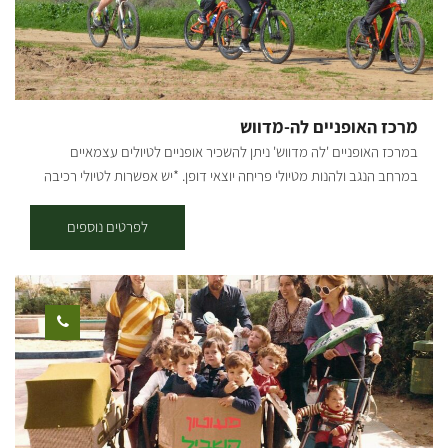
תקציר המסלול: ממבואת גמה - מן החניון נצא צפונה בשולי תל גמה ונפנה
שמאלה להשתלבות בסינגל הבשור, עד שנתפצל שמאלה, נחצה את הערוץ
נחל הבשור, נטפס על הגדה הנגדית ונמשיך אל נחל אסף. לאחר כ1.5 ק"מ
בהמשך הסינגל התחברות למגיעים ממבואת בית כנסת מעון. נמשיך
בסינגל בין גבעות ותלוליות בתוך החורש. בהמשך המסלול נגיע אל מגדל
מרכז האופניים לה-מדווש
התצפית כיסופים. לאחר כ-4 ק"מ, בהמשך המסלול התפצלות לרוכבים
במרכז האופניים 'לה מדווש' ניתן להשכיר אופניים לטיולים עצמאיים
ממבואת גמה (שמאלה) או ממבואת בית הכנסת מעון (ימינה). קרדיט
במרחב הנגב ולהנות מטיולי פריחה יוצאי דופן. *יש אפשרות לטיולי רכיבה
צילום: אילן שחם *המידע מתוך אתרים לה מדווש ומסלולי אופניים בשטח
מודרכים לקבוצות בתיאום מראש בלבד! במקום עגלת קפה מבית קפסולה
עם קק"ל
ומכירה של תוצרת בארי: גבינות, יין, שמן חוחבה וחפצי נוי מהנגרייה - לדף
לפרטים נוספים
המזנון לחצו כאן הקיץ הזה נפגשים ב־בארי LIVE - סדרת הופעות חיות
באוויר הפתוח מחכים לכם 4 ערבים של מוזיקה, צחוק, סיפורים מרגשים
ואווירה מיוחדת: 30.7 | נגה דאנג'לי - ערב סטנדאפ קורע מצחוק. נגה
ד׳אנג׳לי – קומיקאית ויוצרת עם סרטונים שזוכים למיליוני צפיות ברשת-
בזכות הקול הייחודי שלה עם אמת בלתי מתפשרת על המציאות היומיומית
הישראלית ובהומור חכם ושנון מצליחה לגעת ברבדים הכי אמיתיים
ועמוקים של החיים ולצחוק על הכל. 13.8 | אבידע בכר ושמעון בוסקילה
אבידע בכר, חבר בארי, ניצול מתקפת ה7.10, בסיפורו המטלטל. הוא איבד
את אשתו ובנו ואת רגלו אך לא איבד את התקווה! מארח לערב חד פעמי