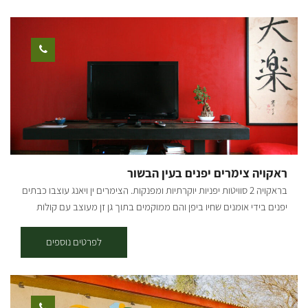
עבודה, כירת גז ומנגלים, פינות למדורה, שולחנות קק"ל, שירותים ומקלחות
מאובזרים היטב ומים חמים 24/7. בסוכות הלינה תאורה, מחצלות ומזרנים,
נקודות חשמל, שולחנות וספסלים. אירוח בקיבוץ צאלים היושב על נחל
הבשור במועצה האזורית אשכול, מקנה לכם בנוסף למתחם לינת השטח
כניסה חופשית לבריכת השחייה (בעונה). מחירים: החל מ- 125 ש"ח לאדם
כולל אמצ"ש וסופ"ש כולל דרום אדום בריכה- בריכת שחייה חצי אולימפית
יפהפייה, מטופחת ומטופחת, מגרשי ספורט, כדורעף חופים, טניס, כדורסל
וכדורגל. אירועים- המקום המושלם לאירוע שלכם! תנו לנו להפוך את
האירוע שלכם לחוויה בלתי נשכחת. אירועי חברה, ימי כיף וגיבוש,
פסטיבלים, הופעות, מסיבות, חתונות, בר מצווה, מסיבות רווקים/ רווקות, ימי
ראקויה צימרים יפנים בעין הבשור
הולדת ועוד. ארוחת בוקר בתוספת תשלום והזמנה מראש
בראקויה 2 סוויטות יפניות יוקרתיות ומפנקות. הצימרים ין ויאנג עוצבו כבתים
יפנים בידי אומנים שחיו ביפן והם ממוקמים בתוך גן זן מעוצב עם קולות
פכפוך מים. אם אתם מתכננים חגיגת יום הולדת , יום נישואין, טיולי טבע,
מפלט מרעש העיר או סתם רוצים להתפנק, פה תוכלו למצוא המון שקט יופי
לפרטים נוספים
ואנרגיות... בצימר-ג'קוזי בחדר אמבטיה מעוצב, ריהוט בסגנון יפני, מטבח
מאובזר, מכונת אספרסו, עוגיות הבית, נרות, טלוויזיה בכבלים וחיבור
לאינטרנט. להשלמת החוויה עיסויים מפנקים וסדנאות שונות: הכנת סושי,
חשיפה לטאיי צ'י ומפגש להעשרה זוגית – מינית. הצימרים מיועדים לזוגות.