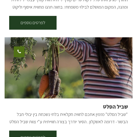
ממבואת גמה (שמאלה) או ממבואת בית הכנסת מעון (ימינה). קרדיט
ומהנה, המקום המושלם לבילוי משפחתי. בחווה תהנו מחווית איסוף וליקוט
צילום: אילן שחם *המידע מתוך אתרים לה מדווש ומסלולי אופניים בשטח
של שלל ירקות מיוחדים: גזרים צבעוניים, חסה, שומר, פלפל חריף, קולרבי
עם קק"ל
אדום, שרי צבעוני, מלפפוני בייבי, חצילים ומגוון תבלינים. מוזמנים לבקר,
לפרטים נוספים
להריח, לטעום, לקטוף ולחזור הביתה עם בטן מלאה, סל מלא וחיוך גדול על
הפנים! במחיר הכניסה כל משפחה מקבלת סלסלה משפחתית (בהתאם
לגודלה) לאיסוף שלל ירקות שדה לקחת הביתה (לא כולל שרי ומלפפונים).
בתשלום נוסף ניתן לרכוש עוד סלסילות למילויי: גזר צבעוני. שרי צבעוני
.תרד. חסה. שומר. כרוב. עגבניות שרי צבעוניות, מלפפוני בייבי, ועוד.. הגעה
מחייבת תיאום מראש! אטרקציה חקלאית לכל המשפחה שטח פתוח
המקום המושלם לבילויי עם הילדים. "קטיף לי" היא חווה ידידותית במיוחד
למשפחות וילדים, בה תוכלו ליהנות מחוויית איסוף וליקוט של שלל ירקות
מיוחדים –גזרים צבעוניים, תפוחי אדמה, שרי לאכילה במקום, תרד, עלי
מנגולד, 4 סוגי נענע, פלפל חריף במיוחד, חסה, עלי בייבי ומגוון תבלינים!
מוזמנים לבקר, להריח, לטעום, לקטוף ולחזור הביתה עם בטן מלאה, סל
שביל הסלט
מלא וחיוך גדול על הפנים! המחיר 50 שח למשתתף מעל גיל שנתיים.
"שביל הסלט" מזמין אתכם לחוויה חקלאית בלתי נשכחת בין יבולי חבל
סלסלות ירכשו במקום למילויי לקחת הביתה. במחיר הכניסה כל משפחה
הבשור- דרומה לאשקלון . הסיור יודרך בצורה חווייתית ע"י צוות שביל הסלט
מקבלת סלסלה למילויי ירקות שורש.
בהנחיית האגרונום אורי אלון. ונבקר במגוון שדות וחממות: חממת עגבניות
שרי צבעוני - איך העגבנייה מטפסת למעלה ומה עושות שם דבורים ענקיות.