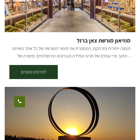
אפשר לרוכבו לשני הכיוונים. ממגדל צאלים רוכבים בצמוד לכביש 222
לכיוון צומת צאלים, שמאלה אל נחל הבשור וחוצים לגדה השניה, בפיצול
המסלולים פונים שמאלה לרכיבה בבתרונות הנחל ואז חזרה למסלול.
באזור מאגרי הבשור עולים מעט מהנחל לרכיבה נופית ויורדים חזרה. מעט
אחרי באר שרוחן עולים שוב מהנחל ונכנסים אל פארק הבשור (אשכול),
מוזיאון מורשת צאן ברזל
וממשיכים בגשר הרכבת הבריטית וחוצים את הנחל. ממשיכים ברכיבה
תצוגה ייחודית ומרתקת, המספרת את סיפור המורשת של כל אחד מאיתנו
לאורך הנחל ובסמוך למאגר נירים חוצים את 232 מתחת לגשר ועולי לחניון
- מתוך פרי עמלם של חרטי הפלדה והברונזה הירושלמיים. סיפורה של
גמה. ממשיכים במורד הנחל לכיוון רעים ומשם עולים על הסינגל האדום
המדינה יכול להתבטא במגוון דרכים: אתרים היסטוריים, ספרות, שירה,
לבארי. קרדיט צילום: טכנוגרפיקס מפה: *המידע מתוך אתרים לה מדווש
שטרות, מטבעות, שמות מקומות ועוד. דווקא בצאלים תמצאו מוזאון מיוחד
לפרטים נוספים
ומסלולי אופניים בשטח עם קק"ל
ומרתק המציג את המורשת הארצישראלית של תשעים השנים האחרונות
מוטבעת בפלדה ובמתכת. הסיפור התחיל בסבא שמואל שעלה לארץ מוינה
ב-1911. בהמלצת מורו ורבו בוריס שץ מבצלאל פתח בירושלים בית
מלאכה לחותמות ולפיתוחים אומנותיים. שמואל עוד נע על הקו
וינה-ירושלים אבל לבסוף השתקע סופית בעיר הקודש ופעל בה עם שני בניו.
ב-2003 החליט אליהו לסגור את העסק המשפחתי שפעל בירושלים
ולהעבירו לקיבוץ. במשך כעשר שנים שכנו להם מאות הפריטים במקלט
הקטן והצפוף. לימים התחוור לבועז שהציל אוצר היסטורי מרתק, שמשך
מבקרים רבים ושימעו יצא למרחוק. עם קבלת סיוע ממשלתי ציבורי נוסף