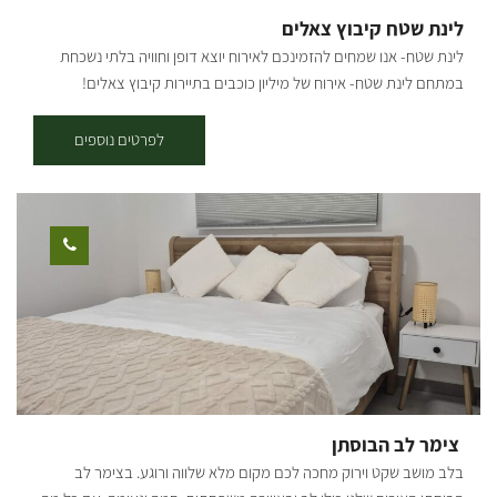
על תוצרת האזור, מחלבות, יקבים וחוות, המעניקים חוויה ישראלית. צוות
לינת שטח קיבוץ צאלים
המלון ישמח לעמוד לרשותכם לכול דבר ועניין. [gallery
לינת שטח- אנו שמחים להזמינכם לאירוח יוצא דופן וחוויה בלתי נשכחת
ids="33562,33560,33558,33556,33554,33552,33550,33548,33546"
במתחם לינת שטח- אירוח של מיליון כוכבים בתיירות קיבוץ צאלים!
orderby="rand"]
במתחם לינת השטח בקיבוץ צאלים תוכלו להנות מאירוח תחת חופה של
כוכבים ושקט פסטורלי בלב המדבר. במתחם סוכות לינה מוארות מרווחות
לפרטים נוספים
ונעימות, מטבח מאובזר לשימוש האורחים הכולל מקררים, כיורים ושולחן
עבודה, כירת גז ומנגלים, פינות למדורה, שולחנות קק"ל, שירותים ומקלחות
מאובזרים היטב ומים חמים 24/7. בסוכות הלינה תאורה, מחצלות ומזרנים,
נקודות חשמל, שולחנות וספסלים. אירוח בקיבוץ צאלים היושב על נחל
הבשור במועצה האזורית אשכול, מקנה לכם בנוסף למתחם לינת השטח
כניסה חופשית לבריכת השחייה (בעונה). מחירים: החל מ- 125 ש"ח לאדם
כולל אמצ"ש וסופ"ש כולל דרום אדום בריכה- בריכת שחייה חצי אולימפית
יפהפייה, מטופחת ומטופחת, מגרשי ספורט, כדורעף חופים, טניס, כדורסל
וכדורגל. אירועים- המקום המושלם לאירוע שלכם! תנו לנו להפוך את
האירוע שלכם לחוויה בלתי נשכחת. אירועי חברה, ימי כיף וגיבוש,
פסטיבלים, הופעות, מסיבות, חתונות, בר מצווה, מסיבות רווקים/ רווקות, ימי
צימר לב הבוסתן
הולדת ועוד. ארוחת בוקר בתוספת תשלום והזמנה מראש
בלב מושב שקט וירוק מחכה לכם מקום מלא שלווה ורוגע. בצימר לב