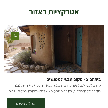
אטרקציות באזור
ביתהבוצ - מקום טבעי למפגשים
מרחב טבעי למפגשים. מרחב התכנסות באווירה כפרית וייחודית, נבנה
בידיהם של המארחים, בחומרים טבעיים - אדמה ובאהבה. במקום יש בית
סטודיו עגול, מטבח שטח מאובזר ומקורה, שירוקלחת ועוד יחידת דיור
נעימה. ישנן פינות ישיבה מוצלות, אזור למדורה ומנגל. ניתן להשכיר את
לפרטים נוספים