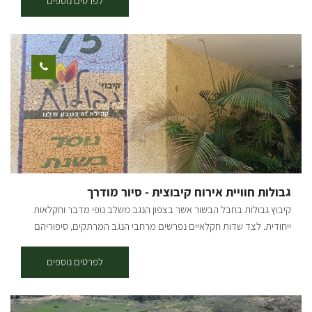
לפרטים נוספים
נבקר בחממת הייטק עם הדברה ביולוגית ונטעם מהפרי. מרוץ יוני דואר -
בעקבות סיפרו של מאיר שלו -"יונה ונער" נשמע על הסיפור המשפחתי
המסופר בספר- ונשלח יוני דואר. משק תבלינים - נבקר בחממה של
תבלינים שונים , תבלינים ירוקים מתבלים לא רק מאכלים לא גם סיפורים
ואגדות נמולל נריח ונטעם עשרות סוגי תבלינים פרחים אכילים וצמחי
מרפא. שדה גזר צבעוני - נאסוף גזר בשלל צבעים ואף ניקח אחדים הביתה.
גבולות חוויית אירוח קיבוצית - סיור מודרך
קיבוץ גבולות בחבל הבשור אשר בצפון הנגב משלב נופי מדבר וחקלאות
ייחודית. לצד שדות חקלאיים נפרשים מרחבי הנגב המרתקים, סיפוריהם
ונוף אנושי יוצא דופן. קיבוץ גבולות הראשון מבין שלושת המצפים הראשונים
בנגב מבטיח לכם חופשה המשלבת נגיעה קיבוצית עם היסטוריה מפוארת
לפרטים נוספים
ושקט ורוגע ללא הפסקה. סיור בקיבוץ סיור מודרך בעקבות סיפורו של קיבוץ
גבולות מאז ועד היום דרך יצירות פסיפס מקומיות. מימי המעבר ממצפה
גבולות לקיבוץ החדש, מימי בתי הילדים ועד הלינה המשפחתית מימי