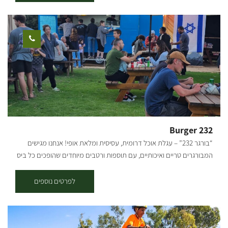
המרחב כולו לשימוש פרטי: סדנאות, ריטריטים, ארועים קטנים וכיוצ"ב.
מתאים לאירוח יומי עד 25 איש. ניתן להתארח וללון ליחידים, משפחות
וקבוצות. *עד 9 אנשים ב-2 היחידות. ניתן להזמין מראש: סיור, שיחה, הכרות
והדגמה של בניה באדמה סדנאות בניה ויצירה באדמה (חד פעמי או יותר)
קורס בניה באדמה (4 מפגשים או יותר) קליעה בגבעולי בננות, סנסני דקל
מפגש נשים סביב מדורה בערב השתתפות במפגשי תרבות ופנאי
שהמארחת מארגנת מדי פעם. [gallery link="file" columns="4"
ids="29918,29922,29924,25663,29920,29938,25661,29936,29934,29
932,29928,29926,29916,25655,29914,29910"]
Burger 232
“בורגר 232” – עגלת אוכל דרומית, עסיסית ומלאת אופי! אנחנו מגישים
המבורגרים טריים ואיכותיים, עם תוספות ורטבים מיוחדים שהופכים כל ביס
לחוויה. יושבים סמוך לכביש 232 בקיבוץ מגן, פתוחים שני עד שבת!
מזמינים את כולם – לבוא לפתוח שולחן באוויר הפתוח. אוכל טוב, אווירה
לפרטים נוספים
טובה – מה צריך יותר מזה?! ייתכנו שינויים בימים ושעות הפתיחה, מומלץ
להתעדכן לפני הגעה.