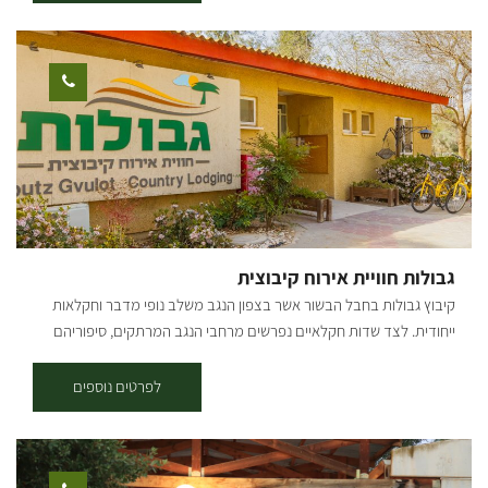
נפרדים עם מיטות אפריון ומזגן בכל חדר, טלויזיה עם יציאות לחיבורים,
yes, חיבור לאינטרנט אלחוטי. ג'קוזי משולב עם מקלחת. בבקתות הג'קוזי
גדול במיוחד, מטבח מאובזר עם כלים לבישול, מיקרוגל וכירה חשמלית.
לשומרי שבת פלטה ומיחם. מחוץ לבקתה: יציאה למרפסת מקורה גינה
יפיפייה ומטופחת עם מגוון צמחי תבלין לקטיף עצמי, ערסלים ופינת מנגל.
בחצר הצימרים בריכת דגי נוי גדולה מתחת לגשרון ציורי. ארוחת בוקר
עשירה מוגשת תמורת תשלום בחוות הקרובות. בקיץ בריכת שחייה של
המושב ללא תשלום. לא ניתן להביא בעלי חיים.
גבולות חוויית אירוח קיבוצית
קיבוץ גבולות בחבל הבשור אשר בצפון הנגב משלב נופי מדבר וחקלאות
ייחודית. לצד שדות חקלאיים נפרשים מרחבי הנגב המרתקים, סיפוריהם
ונוף אנושי יוצא דופן. קיבוץ גבולות הראשון מבין שלושת המצפים הראשונים
בנגב מבטיח לכם חופשה המשלבת נגיעה קיבוצית עם היסטוריה מפוארת
לפרטים נוספים
ושקט ורוגע ללא הפסקה. בגבולות שני מתחמי אירוח: 26 יחידות אירוח
קיבוציות צמודות קרקע המותאמות עד זוג +3 בכל יחידה יש מטבחון עם
מקרר, מיקרוגל וערכת קפה, מזגן, וטלוויזיה בכבלים. אירוח שיתופי: שתי