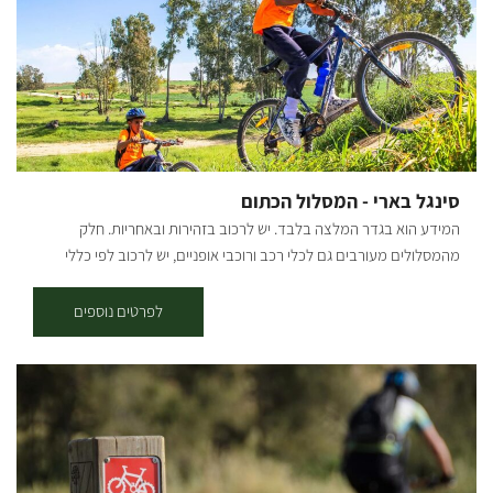
סינגל בארי - המסלול הכתום
המידע הוא בגדר המלצה בלבד. יש לרכוב בזהירות ובאחריות. חלק
מהמסלולים מעורבים גם לכלי רכב ורוכבי אופניים, יש לרכוב לפי כללי
התנועה ולשים לב לשילוט. רמת קושי: בינוני אורך המסלול בק"מ: כ-8.5-9
ק"מ נקודת התחלה וסיום: בארי תקציר על אזור הטיול: נקודות עניין בדרך:
לפרטים נוספים
מטע חוחובה לשמן לתעשיית הקוסמטיקה, מחסני התחמושת של חייל
האוויר הבריטי, נקודת תצפית מרשימה. בעונת הפריחה רכיבה בין מרבדי
הכלניות בין המרשימים ביותר באזור ופרחים רבים נוספים מגדל קק"ל.
תקציר המסלול: יוצאים מצומת בארי מערבה על כבישי הביטחון לכוון
נחביר. ממשיכים לכוון מגדל השמירה של קק"ל. מכאן פונים שמאלה על
דרך העפר הלבנה עד לפניה ליד שרידי מבנים הנקראים אבו מועליק. פונים