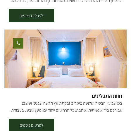
הבוסתן האירוח שלנו כולו לב ובאווירה משפחתית, חמה ונעימה, עם כל מה
שצריך כדי פשוט לנוח, לנשום וליהנות. הבוסתן של איתן, הסמוך לצימר, הוא
מקום קסום של טבע, חיבורים ושקט אמיתי בין עצים, פרחים ופכפוך מים.
לפרטים נוספים
המקום נבנה באהבה גדולה, לזכר בננו איתן חובה ז"ל, ילד מיוחד ומלא אור,
שנפטר בשנת 2022 בגיל 13 וחצי. ביחידת האירוח תיהנו מ: מיטה זוגית
גדולה ונעימה בחדר השינה ספה נפתחת בסלון שני מזרנים כתוספת לפי
הצורך מיטת תינוק – בתיאום מראש בלבד הצימר מתאים ל: משפחה עם
עד 3 ילדים + תינוק שני זוגות או שני זוגות + מזרן על הרצפה + מיטת תינוק
* תפוסה מלאה: עד 6 אנשים (עם תוספת מזרנים על הרצפה) [gallery
columns="4" ids="31854,31846,31842,31832" orderby="rand"]
חוות התבלינים
במושב עין הבשור, שלושה צימרים ובקתת עץ חדשה שבנינו ועיצבנו
עבורכם ביד אומנותית ואוהבת. כל הרהיטים ייחודיים, מעץ טבעי, בעבודת
יד מרהיבה. בחווה 4 יחידות אירוח: 2 בקתות עץ מפנקות ו 2 צימרים – חדרי
אירוח רומנטיים לזוגות ומשפחות. מה בבקתה? בכל בקתה שני חדרי שינה
לפרטים נוספים