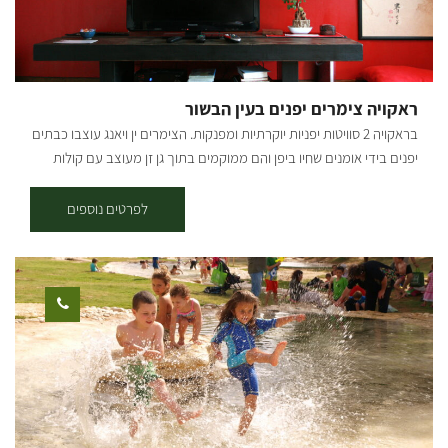
מדשאות ופינות ישיבה מוצלות עמדות מנגל, פינות מדורה ופוויקה. במהלך
שהותכם תוכלו להנות ממגוון אטרקציות בסביבת הקיבוץ: גן קקטוסים, חוות
סוסים טיפולית, רפת חלב, גלריית אמנים, פסלים ייחודיים של אמנים
מקומיים ועוד. בריכת הקיבוץ נמצאת בסמוך וזמינה לאורחי מאנדרא
ראקויה צימרים יפנים בעין הבשור
בהתאם לעונה (החל מחג השבועות ועד סוף סוכות). להזמנות:
בראקויה 2 סוויטות יפניות יוקרתיות ומפנקות. הצימרים ין ויאנג עוצבו כבתים
יפנים בידי אומנים שחיו ביפן והם ממוקמים בתוך גן זן מעוצב עם קולות
פכפוך מים. אם אתם מתכננים חגיגת יום הולדת , יום נישואין, טיולי טבע,
מפלט מרעש העיר או סתם רוצים להתפנק, פה תוכלו למצוא המון שקט יופי
לפרטים נוספים
ואנרגיות... בצימר-ג'קוזי בחדר אמבטיה מעוצב, ריהוט בסגנון יפני, מטבח
מאובזר, מכונת אספרסו, עוגיות הבית, נרות, טלוויזיה בכבלים וחיבור
לאינטרנט. להשלמת החוויה עיסויים מפנקים וסדנאות שונות: הכנת סושי,
חשיפה לטאיי צ'י ומפגש להעשרה זוגית – מינית. הצימרים מיועדים לזוגות.
גלריית תמונות: [gallery link="none"
ids="15935,15939,15947,15949,15951,15937,15930,15943,15928"]