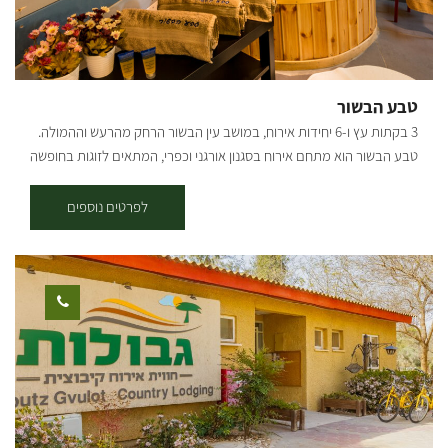
יפהפייה, מטופחת ומטופחת, מגרשי ספורט, כדורעף חופים, טניס, כדורסל
וכדורגל. אירועים- המקום המושלם לאירוע שלכם! תנו לנו להפוך את
האירוע שלכם לחוויה בלתי נשכחת. אירועי חברה, ימי כיף וגיבוש,
פסטיבלים, הופעות, מסיבות, חתונות, בר מצווה, מסיבות רווקים/ רווקות, ימי
טבע הבשור
הולדת ועוד. ארוחת בוקר בתוספת תשלום והזמנה מראש
3 בקתות עץ ו-6 יחידות אירוח, במושב עין הבשור הרחק מהרעש וההמולה.
טבע הבשור הוא מתחם אירוח בסגנון אורגני וכפרי, המתאים לזוגות בחופשה
רומנטית או למשפחות שמחפשות קצת שקט מהעיר. הבקתות ממוזגות, יש
בהן סלון מרווח, מטבח מאובזר, חדר שינה זוגי וחדרי שינה לילדים, טלויזיות
לפרטים נוספים
וDVD, ג'קוזי, מקלחת ושני חדרי שירותים. בנוסף למיטה הזוגית יש בכל חדר,
ספה הנפתחת למיטה זוגית , מטבח ופינת אוכל ,מקרר ,מיקרוגל ופלטה
חשמלית. בחצר? תוכלו להתרווח בפינת הישיבה במרפסת וליהנות מגינה
מטופחת ורחבת דשא. אצלנו תהנו מאירוח מאיר פנים ומפנק, כמו כן תוכלו
ליהנות בזמן חופשתכם משפע של ירקות אורגניים הגדלים בגן הירק שלנו.
מומלץ במיוחד לחובבי בישול, או למשפחות עם ילדים שיוכלו לגלות איך
גדלים הירקות לפני שהם מגיעים לצלחת. המקום בנוי באופן המאפשר גישה
לכיסא גלגלים. החדרים מתאימים לזוגות או משפחות עד 5 אנשים.