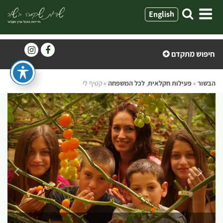
ילוג
English
תוכן
חיפוש מתקדם
הבשור
»
פעילות חקלאית
,
לכל המשפחה
»
קטיף לי