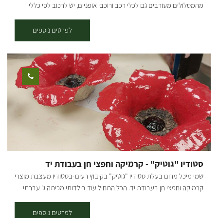
מהמסלולים מעורבים גם לכלי רכב ורוכבי אופניים, יש לרכוב לפי כללי
התנועה ולשים לב לשילוט. רמת קושי: קלה. אורך המסלול בק"מ: אורכו 7.5
ק"מ נקודת התחלה וסיום: ניתן לצאת למסלול משתי נקודות התחלה וסיום -
לפרטים נוספים
בארי ויער שוקדה (המסלול הינו מעגלי, חד-כיווני עם כיוון השעון). תקציר על
אזור הטיול: המסלול עובר בפינות הרחוקות והפורחות ביער שוקדה, הסינגל
משולט בשטח באמצעות עמודי עץ שעליהם לוח קטן בצבע כחול עם רוכב
אופניים במרכזו. תקציר המסלול: * יציאה מבארי - נרכב בדרך העפר
המקבילה לכביש הכניסה לבארי לכיוון כביש 232, נחצה וניכנס לדרך מצד
ימין, שם נראה שילוט של הסינגל. לאחר 200 מ' בסינגל נגיע לפיצול שבו
נמשיך בזרוע השמאלית, עם הסימון הכחול, במשך כשני קילומטרים
נוספים, עד שהוא מתעקל ימינה ומתרחק מכביש 232. בדרך עוברים
בחלקי שטח פתוחים וחלק בתוך החורש. 5.7 ק"מ מתחילת המסלול, אנו
פוגשים את דרך נוף יער שוקדה, ופונים בה ימינה לחזרה לכיוון בארי. *
יציאה משוקדה - מחניון שוקדה נמשיך 500 מ' בדרך הנוף, עד שנראה
סטודיו "גוטיק" - קרמיקה וחפצי חן בעבודת יד
סינגל החוצה את הדרך ואת שלט ההסבר על השבילים משמאל. נמשיך ישר
שמי מיכל מרום בעלת סטודיו "גוטיק" בקיבוץ רעים-בסטודיו מעצבת מוצרי
ונשתלב בשביל הכחול החוזר לכיוון כביש 232. קרדיט צילום: אילן שחם
קרמיקה וחפצי חן בעבודת יד. הכל התחיל עוד בילדותי מכיתה ג' עברתי
מפה: *המידע מתוך אתרים לה מדווש ומסלולי אופניים בשטח עם קק"ל
מחוג לחוג. ובשנת 1986 עברתי לגור בקיבוץ רעים שבנגב המערבי למדתי
במכללה לאמנות חזותית במכללת קיי.בבאר שבע בסיום הלימודים (3
לפרטים נוספים