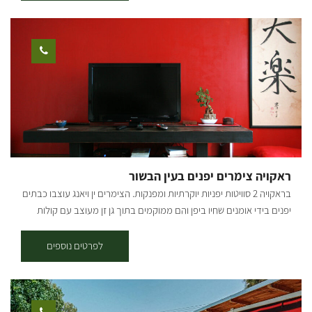
מתאים לאירוח יומי עד 25 איש. ניתן להתארח וללון ליחידים, משפחות
וקבוצות. *עד 9 אנשים ב-2 היחידות. ניתן להזמין מראש: סיור, שיחה, הכרות
והדגמה של בניה באדמה סדנאות בניה ויצירה באדמה (חד פעמי או יותר)
קורס בניה באדמה (4 מפגשים או יותר) קליעה בגבעולי בננות, סנסני דקל
מפגש נשים סביב מדורה בערב השתתפות במפגשי תרבות ופנאי
שהמארחת מארגנת מדי פעם. [gallery link="file" columns="4"
ids="29918,29922,29924,25663,29920,29938,25661,29936,29934,29
932,29928,29926,29916,25655,29914,29910"]
ראקויה צימרים יפנים בעין הבשור
בראקויה 2 סוויטות יפניות יוקרתיות ומפנקות. הצימרים ין ויאנג עוצבו כבתים
יפנים בידי אומנים שחיו ביפן והם ממוקמים בתוך גן זן מעוצב עם קולות
פכפוך מים. אם אתם מתכננים חגיגת יום הולדת , יום נישואין, טיולי טבע,
מפלט מרעש העיר או סתם רוצים להתפנק, פה תוכלו למצוא המון שקט יופי
לפרטים נוספים
ואנרגיות... בצימר-ג'קוזי בחדר אמבטיה מעוצב, ריהוט בסגנון יפני, מטבח
מאובזר, מכונת אספרסו, עוגיות הבית, נרות, טלוויזיה בכבלים וחיבור
לאינטרנט. להשלמת החוויה עיסויים מפנקים וסדנאות שונות: הכנת סושי,
חשיפה לטאיי צ'י ומפגש להעשרה זוגית – מינית. הצימרים מיועדים לזוגות.