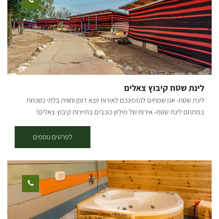
גלריית תמונות: [gallery link="none"
ids="15935,15939,15947,15949,15951,15937,15930,15943,15928"]
לינת שטח קיבוץ צאלים
לינת שטח- אנו שמחים להזמינכם לאירוח יוצא דופן וחוויה בלתי נשכחת
במתחם לינת שטח- אירוח של מיליון כוכבים בתיירות קיבוץ צאלים!
במתחם לינת השטח בקיבוץ צאלים תוכלו להנות מאירוח תחת חופה של
כוכבים ושקט פסטורלי בלב המדבר. במתחם סוכות לינה מוארות מרווחות
לפרטים נוספים
ונעימות, מטבח מאובזר לשימוש האורחים הכולל מקררים, כיורים ושולחן
עבודה, כירת גז ומנגלים, פינות למדורה, שולחנות קק"ל, שירותים ומקלחות
מאובזרים היטב ומים חמים 24/7. בסוכות הלינה תאורה, מחצלות ומזרנים,
נקודות חשמל, שולחנות וספסלים. אירוח בקיבוץ צאלים היושב על נחל
הבשור במועצה האזורית אשכול, מקנה לכם בנוסף למתחם לינת השטח
כניסה חופשית לבריכת השחייה (בעונה). מחירים: החל מ- 125 ש"ח לאדם
כולל אמצ"ש וסופ"ש כולל דרום אדום בריכה- בריכת שחייה חצי אולימפית