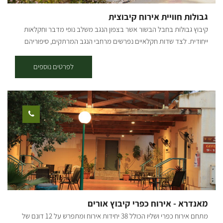
גבולות חוויית אירוח קיבוצית
קיבוץ גבולות בחבל הבשור אשר בצפון הנגב משלב נופי מדבר וחקלאות
ייחודית. לצד שדות חקלאיים נפרשים מרחבי הנגב המרתקים, סיפוריהם
ונוף אנושי יוצא דופן. קיבוץ גבולות הראשון מבין שלושת המצפים הראשונים
בנגב מבטיח לכם חופשה המשלבת נגיעה קיבוצית עם היסטוריה מפוארת
לפרטים נוספים
ושקט ורוגע ללא הפסקה. בגבולות שני מתחמי אירוח: 26 יחידות אירוח
קיבוציות צמודות קרקע המותאמות עד זוג +3 בכל יחידה יש מטבחון עם
מקרר, מיקרוגל וערכת קפה, מזגן, וטלוויזיה בכבלים. אירוח שיתופי: שתי
מלוניות משפחתיות/ קבוצתיות המעוצבות בסגנון מקסיקני מלונית אחת עם
10 חדרי שינה (36 מיטות) והשנייה עם 7 חדרי שינה (24 מיטות) בכל חדר
שירותים ומקלחת פרטיים ובכל מלונית מטבח וסלון משותפים.. סביבת
האתר ירוקה ומטופחת, מדשאות מוריקות, עצים וצל לרוב, מתקני מנגל,
שולחנות פיקניק, נדנדות וערסלים המעניקים תחושה של שלווה קיבוצית
אוטנטית. בקיבוץ עומדים לרשותכם: חדר אוכל כשר, בריכת שחייה מקורה
ומחוממת פעילה כל השנה, פאב, מרכולית, מגרשי ספורט ומתקני כושר
ושעשועים, חדרי התכנסות וסמינר. סיור בקיבוץ סיור מודרך בעקבות סיפורו
מאנדרא - אירוח כפרי קיבוץ אורים
של קיבוץ גבולות מאז ועד היום דרך יצירות פסיפס מקומיות. מימי המעבר
מתחם אירוח כפרי ושליו הכולל 38 יחידות אירוח ומתפרש על 12 דונם של
ממצפה גבולות לקיבוץ החדש, מימי בתי הילדים ועד הלינה המשפחתית