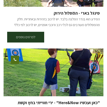
סינגל בארי - המסלול הירוק
המידע הוא בגדר המלצה בלבד. יש לרכוב בזהירות ובאחריות. חלק
מהמסלולים מעורבים גם לכלי רכב ורוכבי אופניים, יש לרכוב לפי כללי
התנועה ולשים לב לשילוט. רמת קושי: קל אורך המסלול בק"מ: 10
קילומטרים נקודת התחלה וסיום: מסלול מעגלי המתחיל ונגמר בלה-מדווש
לפרטים נוספים
בארי תקציר על אזור הטיול: נקודות עניין בדרך: מטע חוחובה אורגני ליצור
שמן לקוסמטיקה, מגדל שמירה נגד שרפות של קק"ל, תחנת קמח עתיקה,
מחסני התחמושת של חייל האוויר הבריטי, כביש הבטון מתקופת הבריטים,
מכרות הגופרית הישנים, נקודת טריג שהיא נקודת תצפית מרשימה. בעונת
הפריחה רכיבה בין מרבדי הכלניות ופרחים רבים נוספים. תקציר המסלול:
המסלול מסומן אך ורק בשלט עם ציור אופניים ירוק. יוצאים ממרכדז
האופניים לה מדווש וממשיכים עם המסלול לכיוון דרום על כביש סלול
למגדל התצפית. משם ממשיכים הלאה עד שמגיעים לכביש בטון שסללו
הבריטים כחלק מנתיבי התחבורה למחסני התחמושת הפזורים סביב. מימין
שרידי טחנת קמח. ממשיכים בשביל הירוק לכיוון צפון-מערב על כביש בטון
ישן בין מחסני התחמושת הבריטיים העזובים. אחרי כ-2 קילומטרים מגיעים
"כאן ועכשיו Here&Now" - ירי חווייתי בחץ וקשת
אל עץ אקליפטוס גדול בו אפשר לנוח זמן מה. מעץ האקליפטוס תתחילו