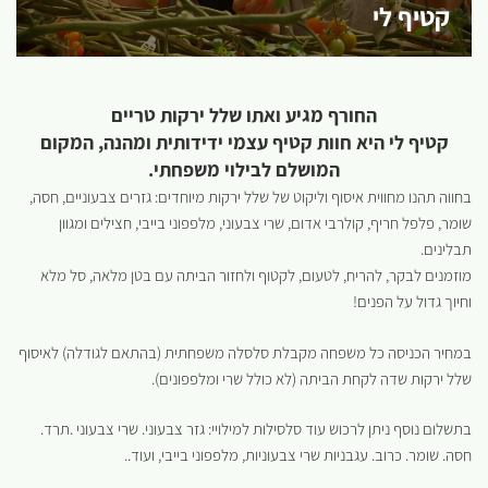
קטיף לי
החורף מגיע ואתו שלל ירקות טריים
קטיף לי היא חוות קטיף עצמי ידידותית ומהנה, המקום
המושלם לבילוי משפחתי.
בחווה תהנו מחווית איסוף וליקוט של שלל ירקות מיוחדים: גזרים צבעוניים, חסה,
שומר, פלפל חריף, קולרבי אדום, שרי צבעוני, מלפפוני בייבי, חצילים ומגוון
תבלינים.
מוזמנים לבקר, להריח, לטעום, לקטוף ולחזור הביתה עם בטן מלאה, סל מלא
וחיוך גדול על הפנים!
במחיר הכניסה כל משפחה מקבלת סלסלה משפחתית (בהתאם לגודלה) לאיסוף
שלל ירקות שדה לקחת הביתה (לא כולל שרי ומלפפונים).
בתשלום נוסף ניתן לרכוש עוד סלסילות למילויי: גזר צבעוני. שרי צבעוני .תרד.
חסה. שומר. כרוב. עגבניות שרי צבעוניות, מלפפוני בייבי, ועוד..