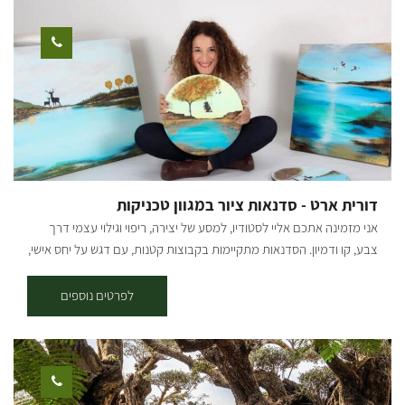
משולט בשטח באמצעות עמודי עץ שעליהם לוח קטן בצבע כחול עם רוכב
אופניים במרכזו. תקציר המסלול: * יציאה מבארי - נרכב בדרך העפר
המקבילה לכביש הכניסה לבארי לכיוון כביש 232, נחצה וניכנס לדרך מצד
ימין, שם נראה שילוט של הסינגל. לאחר 200 מ' בסינגל נגיע לפיצול שבו
נמשיך בזרוע השמאלית, עם הסימון הכחול, במשך כשני קילומטרים
נוספים, עד שהוא מתעקל ימינה ומתרחק מכביש 232. בדרך עוברים
בחלקי שטח פתוחים וחלק בתוך החורש. 5.7 ק"מ מתחילת המסלול, אנו
פוגשים את דרך נוף יער שוקדה, ופונים בה ימינה לחזרה לכיוון בארי. *
יציאה משוקדה - מחניון שוקדה נמשיך 500 מ' בדרך הנוף, עד שנראה
דורית ארט - סדנאות ציור במגוון טכניקות
סינגל החוצה את הדרך ואת שלט ההסבר על השבילים משמאל. נמשיך ישר
אני מזמינה אתכם אליי לסטודיו, למסע של יצירה, ריפוי וגילוי עצמי דרך
ונשתלב בשביל הכחול החוזר לכיוון כביש 232. קרדיט צילום: אילן שחם
צבע, קו ודמיון. הסדנאות מתקיימות בקבוצות קטנות, עם דגש על יחס אישי,
מפה: *המידע מתוך אתרים לה מדווש ומסלולי אופניים בשטח עם קק"ל
מרחב בטוח וחוויית עומק גם למי שמגיע בלי ניסיון קודם. כתרפיסטית
באומנות שמתמחה בחיזוק חוסן נפשי, אני משלבת בכל מפגש כלים מעולם
לפרטים נוספים
התרפיה והמודעות, ומאפשרת לכל משתתף להתחבר פנימה, לשחרר ולתת
מקום לאמת הפנימית דרך היצירה. זוהי לא רק סדנת ציור – אלא חוויה
מרפאה, מעצימה ומשחררת . מגיל 5 ומעלה. עלות: 180 ש"ח למשתתף.
צילום: אמנון ארד