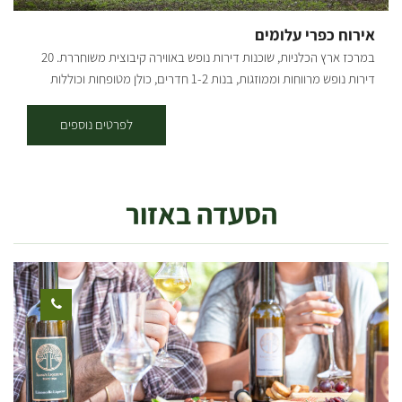
אירוח כפרי עלומים
במרכז ארץ הכלניות, שוכנות דירות נופש באווירה קיבוצית משוחררת. 20
דירות נופש מרווחות וממוזגות, בנות 1-2 חדרים, כולן מטופחות וכוללות
מטבחון וטלוויזיה דירות האירוח נמצאות בלב הקיבוץ, מרוכזות באזור אחד,
ומוקפות בנוי מיוחד ומטופח, מדשאות, פרחים ופינות חמד רבות. ארוחות
לפרטים נוספים
בכשרות מהודרת מוגשות בחדר האוכל בקיבוץ. האירוח מתאים לקהל דתי,
בקיבוץ קיים בית כנסת מטופח ולידו בית מדרש עם ספריה רחבה בו ניתן
לקיים מניין פרטי. לרשות האורחים עומדת בריכת שחייה (בעונה), בשעות
הסעדה באזור
נפרדות וכן אולם התכנסות ומשחקייה לילדים. במקום חניות לנכים, שבילים
מרווחים ושירותי נכים עם מאחזים. ישנן דירות מונגשות לנכים, וכך גם בית
הכנסת וחדר האוכל. אורחים/ות יקרים, עד להודעה חדשה, האירוח
בעלומים לפרטיים פתוח רק באמצע שבוע. קבוצות, חיילים ועובדים -
יכולים להזמין גם לסופ"ש. תודה על ההבנה, צוות תיירות עלומים.