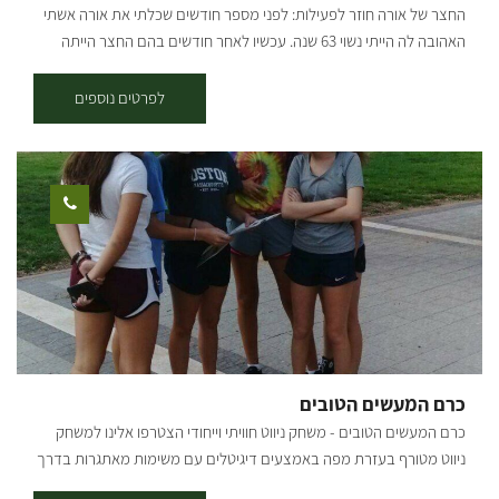
החצר של אורה חוזר לפעילות: לפני מספר חודשים שכלתי את אורה אשתי
ids="29503,29495,29499,30083,30085,30087,30089,30091,30095,30
האהובה לה הייתי נשוי 63 שנה. עכשיו לאחר חודשים בהם החצר הייתה
097,29497,29501"]
סגורה למבקרים, החלטתי להמשיך את דרכה של אורה ולהמשיך לארח
אנשים בחיוך ובאהבה. אני שמח לפתוח את החצר ולקבל מבקרים לקבוצות
לפרטים נוספים
קטנות ומשפחות בין 4-20 אנשים. הפעילות כוללת: סיור ייחודי מודרך
בבוסתן של 120 עצי פרי מ-80 זנים של פירות אקזוטיים. בליווי סיפור
שורשים אישי ומרתק וסיפור ראשית ההתיישבות בנגב.. * טעמי המטבח
התימני מעשי ידיה של אורה, אותם טעמו אלפי מבקרים לא יוגשו עוד לצערי
אך נמשיך לארח אתכם עם מיץ מפירות הבוסתן ומכירת ליקרים. המקום
סגור בשבתות וחגי ישראל הביקור בתיאום מראש בלבד. אשמח לארח
אתכם
כרם המעשים הטובים
כרם המעשים הטובים - משחק ניווט חוויתי וייחודי הצטרפו אלינו למשחק
ניווט מטורף בעזרת מפה באמצעים דיגיטלים עם משימות מאתגרות בדרך
צחוק, ידע והרבה כיף! נזכה להכיר מקרוב את סיפורו של מושב תקומה