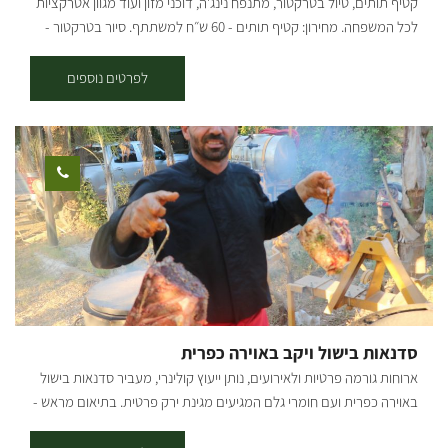
קטיף תותים, טיול בטרקטור, מתנפח נינג'ה, דוכני מזון ועוד מגוון אטרקציות
לכל המשפחה. מחירון: קטיף תותים - 60 ש״ח למשתתף. סיור בטרקטור -
15 ש״ח למשתתף. כרטיס משולם קטיף+סיור - 70 ש״ח למשתתף.
לפרטים נוספים
סדנאות בישול ויקב באוירה כפרית
ארוחות גורמה פרטיות ולאירועים, נותן ייעוץ קולינרי, מעביר סדנאות בישול
באוירה כפרית ועם חומרי גלם המגיעים מגינת ירק פרטית. בתיאום מראש -
לא בשבת אני רודד, לפני כ-20 שנה סיימתי את לימודיי בתדמור ולאחר מכן