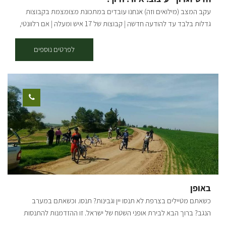
מאמינים שחוויה טובה מתחילה בהקשבה, ולכן אנחנו מזמינים אתכם לדבר
עקב המצב (מילואים וזה) אנחנו עובדים במתכונת מצומצמת בקבוצות
איתנו ולהתאים את הסדנא לחלומות שלכם: סדנאות זוגיות אינטימיות
גדלות בלבד עד להודעה חדשה | קבוצות של 17 איש ומעלה | אם רלוונטי,
ורומנטיות. ימי גיבוש לצוותים שרוצים לצאת מהקופסה. חגיגות משפחתיות
דברו איתי ישירות בטלפון/ווטסאפ | בשורות טובות אהובים שלנו מוזמנים
רב-דוריות סבתא, אמא ונכדה סביב שולחן אחד. אפשרות לתיאום סדנאות
לסטודיו המהמם שלנו במושב תקומה – סדנאות, מוצרי בטון, עץ, קקטוסים
לפרטים נוספים
גם בשעות הערב.
והפתעות! בואו לשתול קקטוסים וסוקולנטים מבית האריזה, לקנות מתנות
מיוחדות בחנות, להזמין סדנה זוגית או משפחתית באווירה של כיף! בסטודיו
מתקיימות סדנאות שונות בהתאם לבקשתכם; סדנאות מוצרי בטון -
עציצים בגדלים שונים, שלט לדלת, שעונים, תחתית לסיר ועוד. סדנאות
מוצרי עץ - מדף תלוי, תמונת חוטים דקורטיבית, קוביות השראה, מתלה
פותחן בירות, תחתיות לקפה ועוד. מוזיקה | פינת קפה | שירותים במקום
משך הסדנאות: שעה - שעה וחצי. גמיש לפי הצורך. מחיר: משתנה בהתאם
למספר המשתתפים בתיאום מראש. הסדנאות בתיאום מראש ב'-ה': 9:00-
14:00 שישי: 9:00-12:00 *ניתן להזמין סדנת ערב
באופן
כשאתם מטיילים בצרפת לא תנסו יין וגבינות? תנסו. וכשאתם במערב
הנגב? ברוך הבא לבירת אופני השטח של ישראל. זו ההזדמנות להתנסות
ולהכיר לילדים וגם לכם סינגלים לכל המשפחה, רק אתם והנגב. אזור