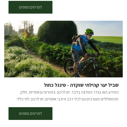
יפהפה עם שפע של אפשרויות רכיבה לכל המשפחה פתוח כל ימי השבוע
לפרטים נוספים
בין השעות 7:30 – 20:00, בתיאום מראש אפשרות השכרת אופניים רגילה.
אפשרות ניוד האופניים מחוץ ליכיני אל המקום הרצוי עבור קבוצות. אפשרות
לטיול אופניים מודרך: זוגות, משפחות, גופים. מאוד מומלץ בסופי שבוע,
חגים, ותקופת פריחת הכלניות. כל מטייל שמגיע ורוכב עצמאית מקבל מפה
והמלצות היכן לרכב וכמובן אנחנו ניידים לעזרה בשטח במקרה של תקלה.
המרכז נמצא סמוך ליציאה נוחה וצמודה לשטח מדהים עם מגוון אפשרויות
רכיבה: רמה קלה שמתאימה לכולם, רמה בינונית, רמה גבוהה לחובבי
אקסטרים – סינגל ניר משה. המסלולים המומלצים שלנו מגיעים ומתחברים
אל יער ניר משה (כ 2 ק"מ מנקודת ההתחלה עד ליער) שכולל מסלול היקפי
מסביב ליער ובתוכו על שביל לבן חדש שנסלל ועובר דרך נוף מרהיב ועוצר
נשימה. אז כבר הבנתם מה הבילוי שלכם לסופ"ש הקרוב?
שביל יער קהילתי שוקדה - סינגל כחול
המידע הוא בגדר המלצה בלבד. יש לרכוב בזהירות ובאחריות. חלק
מהמסלולים מעורבים גם לכלי רכב ורוכבי אופניים, יש לרכוב לפי כללי
התנועה ולשים לב לשילוט. רמת קושי: קלה. אורך המסלול בק"מ: אורכו 7.5
ק"מ נקודת התחלה וסיום: ניתן לצאת למסלול משתי נקודות התחלה וסיום -
לפרטים נוספים
בארי ויער שוקדה (המסלול הינו מעגלי, חד-כיווני עם כיוון השעון). תקציר על
אזור הטיול: המסלול עובר בפינות הרחוקות והפורחות ביער שוקדה, הסינגל