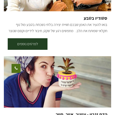
סטודיו בטבע
בואו להעיר את האמן שבכם חוויית יצירה בלתי נשכחת בטבע מול נוף
חקלאי שפותח את הלב. מחפשים רגע של שקט, חיבור לידיים וקסם שנוצר
מאפס? ברוכים הבאים למרחב שבו דמיון הופך ליצירה. בלב נוף חקלאי
אנחנו מזמינים אתכם להניח את הטלפונים בצד, להפשיל שרוולים ולהיכנס
לפרטים נוספים
לעולם של יצירה ורוגע. אצלנו כל אחד יכול להיות אמן – גם אם זו פעם
ראשונה שאתם נוגעים בחימר. מה מחכה לכם בסטודיו? אנחנו מציעים מגוון
רחב של סדנאות המשלבות טכניקות מסורתיות עם טאץ' מודרני: חוויית
יצירה אותנטית בחיק הטבע: צאו איתנו למסע יצירתי בשדות ובין עצי היער,
שם נאסף יחד חומרי גלם טבעיים ונעבוד אותם לכלים ויצירות ישירות
בשטח. פיסול בחימר: עבודה תרפויטית ומרגיעה עם חומר הגלם הכי קדום
שיש. מגע ישיר, יצירות מיוחדות מלאות אופי ומרשימות. יציקות גבס: ללמוד
את סוד התבניות, לשחק עם אלמנטים מהיער והצומח וליצור תמונה
שמנציחה את הביקור בטבע בקו נקי וטבעי. פיסול בחוטי ברזל: "ציור
בתלת-ממד". יצירת אובייקטים עדינים המשלבים טבע ופיסול. הסדנה
שלכם, בדיוק כמו שדמיינתם. היופי בסטודיו שלנו הוא הגמישות, אנחנו
הדס זגרון - עיצוב. איור. חיוך.