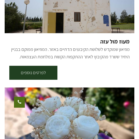
מעוז מול עזה
מוזיאון שמוקדש לשלושת הקיבוצים הדתיים באזור. המוזיאון ממוקם בבניין
היחיד ששרד מהקיבוץ לאחר ההתקפות הקשות במלחמת העצמאות.
המוזיאון מוקדש לשלושת הקיבוצים הדתיים באזור הנגב בזמן מלחמת
העצמאות: בארות יצחק, כפר דרום וסעד. בית הביטחון הישן של קבוץ סעד,
לפרטים נוספים
שופץ, ומשמש כיום כאתר פעיל, המספר את סיפור המאבק על האזור,
מלפני קום המדינה, ועד לאירועי מלחמת חרבות ברזל. בחצר האתר
מצויים שרידי סככת ההתכנסות, שנהרסה במלחמה, וכן דגם מוקטן של
הקיבוץ לפני המלחמה. בקומת הקרקע המונגשת, מוצג סרטון המספר על
הקמת הישוב, מפי הותיקים. בגג המבנה תצפית על האזור ורצועת עזה.
מכאן מובנים יותר, סיפורם של הישובים וארועי המלחמה. ההגעה לאתר
דרך כביש הגישה לכפר עזה ופניה שמאלה, דרומה, בכביש שדות עד לחנית
האתר. הביקור באתר בתשלום ובתיאום מראש בלבד.