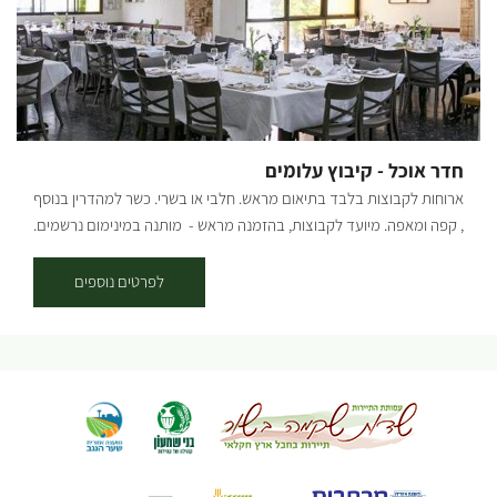
טוסטים, סלטים וכו׳.. קיימים אצלנו מגוון גדול של עצים בוגרים
וצעירים-ליצ'י מנגו אבוקדו ועוד שפע רב של עצי פרי. במטע זיתים ישנן
פינות חמד לישיבה, לבילוי זוגי או משפחתי. אפשר לאסוף מבית הקפה שלנו
שייקים/ מיצים סחוטים/ קפה ולרדת למטע הצמוד להנות בצלם של עצי
הזית והפרי באוירה עתיקה. אתם מוזמנים לחוויה של צמחים - אוכל - אהבה
חדר אוכל - קיבוץ עלומים
ארוחות לקבוצות בלבד בתיאום מראש. חלבי או בשרי. כשר למהדרין בנוסף
, קפה ומאפה. מיועד לקבוצות, בהזמנה מראש - מותנה במינימום נרשמים.
לפרטים: 054-7756070
לפרטים נוספים