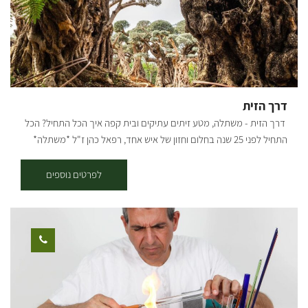
דרך הזית
דרך הזית - משתלה, מטע זיתים עתיקים ובית קפה איך הכל התחיל? הכל
התחיל לפני 25 שנה בחלום וחזון של איש אחד, רפאל כהן ז"ל *משתלה*
*עציצים פורחים* *משפחה* *ובית* במהלך מחלתו של האב החל הבן
תמיר שהיה אחרי שירות צבאי לנהל את המשתלה. עם חזון ואמונה הקים
לפרטים נוספים
תמיר משתלה שמגדלת צמחים ומשווקת למשתלות בכל רחבי הארץ.. לפני
כשמונה שנים כאשר רצה לקנות עץ זית לביתו, פיתח תמיר אהבה לעצי
הזית, והחל באוסף עצי הזית, שהפך לאוסף הגדול בארץ! עם התפרצות
הקורונה החליט תמיר לפתוח את משתלת הבוטיק ״דרך הזית״ שבמרכזה
בית קפה, בו ניתן להנות ממגוון ארוחות, כמו ארוחות בוקר, פיצות, פוקצ’ות,
טוסטים, סלטים וכו׳.. קיימים אצלנו מגוון גדול של עצים בוגרים
וצעירים-ליצ'י מנגו אבוקדו ועוד שפע רב של עצי פרי. במטע זיתים ישנן
פינות חמד לישיבה, לבילוי זוגי או משפחתי. אפשר לאסוף מבית הקפה שלנו