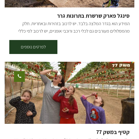
סינגל פארק שרשרת בתרונות גרר
המידע הוא בגדר המלצה בלבד. יש לרכוב בזהירות ובאחריות. חלק
מהמסלולים מעורבים גם לכלי רכב ורוכבי אופניים, יש לרכוב לפי כללי
התנועה ולשים לב לשילוט. רמת קושי: לולאה ראשונה - רמת רכיבה קלה,
לולאות שניה ושלישית - בינונית. אורך המסלול בק"מ: פארק שרשרת מערב
לפרטים נוספים
(לולאה ראשונה, סימון ירוק) - אורך 7.5 ק"מ. בתרונות גרר (סימון ירוק וסימון
כחול) – אורך 14.5 ק"מ. פארק שרשרת מזרח (סימון כחול) – אורך 16 ק"מ.
נקודת התחלה וסיום: פארק שרשת נחל גרר תקציר על אזור הטיול: נחל גרר
חוצה את כל הנגב הצפוני מיער להב ועד לים, כשבדרך הוא עובר במספר
נביעות המספקות מים לאורך כל השנה, וסביבן פארק שרשרת הנעים, בו
מגוון גדול של בעלי חיים ופריחה בעונת החורף והאביב. הרכיבה בסינגל היא
בכיוון המסומן - עם כיוון השעון. תקציר המסלול: סינגל יוצא מהחניון על
הגדה הדרומית של נחל גרר, בין הבתרונות לעצים. לאחר כ-3 ק"מ הסינגל
יוצא מהחורש ובפיצול ימינה עם הסימון הירוק למסלול הקצר או שמאלה
למסלול הארוך הכחול. המסלול עובר במישורים, נופי שדות, קירות לס
גבוהים ולאורך ערוץ נחל גרר. בהמשך המסלול קרדיט צילום: אילן שחם
קטיף במשק 77
מפה: *המידע מתוך אתרים לה מדווש ומסלולי אופניים בשטח עם קק"ל