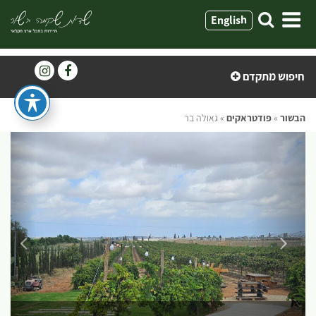
ילוג
English
תוכן
חיפוש מתקדם
הבשור
»
פודטראקים
»
גאולה בר