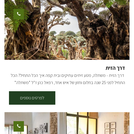
סדנאות. [gallery columns="5"
ids="29859,29857,29851,29863,29861,28733,28737,28747,28749,28
755,28757,28759,28767,28769,28771"]
דרך הזית
דרך הזית - משתלה, מטע זיתים עתיקים ובית קפה איך הכל התחיל? הכל
התחיל לפני 25 שנה בחלום וחזון של איש אחד, רפאל כהן ז"ל *משתלה*
*עציצים פורחים* *משפחה* *ובית* במהלך מחלתו של האב החל הבן
תמיר שהיה אחרי שירות צבאי לנהל את המשתלה. עם חזון ואמונה הקים
לפרטים נוספים
תמיר משתלה שמגדלת צמחים ומשווקת למשתלות בכל רחבי הארץ.. לפני
כשמונה שנים כאשר רצה לקנות עץ זית לביתו, פיתח תמיר אהבה לעצי
הזית, והחל באוסף עצי הזית, שהפך לאוסף הגדול בארץ! עם התפרצות
הקורונה החליט תמיר לפתוח את משתלת הבוטיק ״דרך הזית״ שבמרכזה
בית קפה, בו ניתן להנות ממגוון ארוחות, כמו ארוחות בוקר, פיצות, פוקצ’ות,