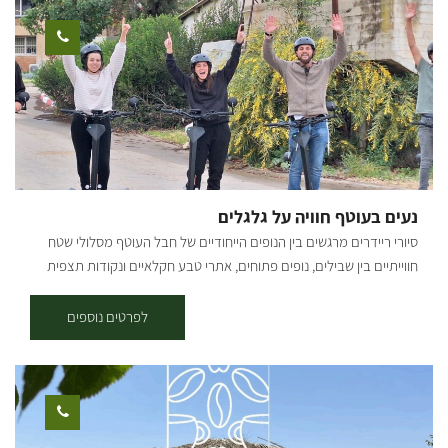
עץ שעליהם לוח קטן בצבע אדום עם רוכב אופניים במרכזו. תקציר
המסלול: יציאה מבארי, נרכב בדרך העפר המקבילה לכביש הכניסה לבארי
לכיוון כביש 232, נחצה וניכנס לדרך מצד ימין, לאחר 200 מ' בפיצול נמשיך
ימינה, אל הסינגל המסומן אדום. סינגל בלווה בעליות, ירידות ומגלשות
טבעיות. בדרך נעבור ונראה את באר עמוקה ובאר אנטיליה. בהמשך
הסינגל עובר מתחת ל232 בצמוד לנחל גרר והמשך חזרה לכיוון בארי. סינגל
כחול + אדום - אורכו 17 ק"מ, בדרגת קושי בינונית-קשה - התחלה בסינגל
הכחול עד לנקודה שבה הוא פוגש את דרך הנוף ונמשיך אל הסינגל האדום,
עד חזרה לבארי. קרדיט צילום: אילן שחם מפה: *המידע מתוך אתרים לה
נעים בעוטף חוויה על גלגלים
מדווש ומסלולי אופניים בשטח עם קק"ל
סיורי ריידרים מרגשים בין הנופים הייחודיים של חבל העוטף מסלולי שטח
חווייתיים בין שבילים, נופים פתוחים, אתרי טבע חקלאיים ונקודות תצפית
מרהיבות.הדרכה אותנטית ממדריכים תושבי האזור שמשתפים מהחוויה
האישית ומהסיפור המקומי והכל באווירה קלילה, מהנה ובטוחה. משך הסיור
לפרטים נוספים
בין שעה לשעתיים (בהתאם לבחירה). למי זה מתאים: הרכיבה מגיל 16
ומעלה , ילדים בגילאי 1-4 במושב רתום מאחורה, ילדים בגילאי 5-12 ניתן
להרכיב עם ההורה. * יש להגיע עם נעליים סגורות ולחתום על הצהרת
בריאות. שעות פעילות: ימים א'-ו' בתיאום מראש. להזמנות: