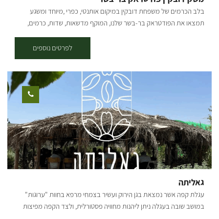
ביקור קבוצתי 077-7295959 [gallery columns="4" link="none"
בלב הכרמים של משפחת דובקין במיקום אותנטי, כפרי ,מיוחד ומשגע
ids="31947,31949,31951,31953,31955,31957,31959,31961"]
תמצאו את הפודטראק בר-בשר שלנו, המוקף מדשאות, שדות, כרמים,
אוויר פתוח ומוזיקה טובה. הפודטראק שלנו בקונספט Farm To Table, בשר
שמגיע מהקצבייה והמפעל המשפחתי "אחים דובקין" וירקות, בירות וחומרי
לפרטים נוספים
גלם מקומיים תוצרת המושב והעוטף. בתפריט משתנה לאירועים בו תוכלו
למצוא: המבורגר הבית, עראייס, אסאדו מפורק, שניצל בחלה, ציפס, סלט
מקומי, מלבי, קוקטיילים, בירות מהעוטף ויין מהנגב. מתחום הפודטראק
פעיל בתיאום מראש לאירוח לקבוצות, אירועים פרטיים ועסקיים בלבד.
גאליתה
עגלת קפה אשר נמצאת בגן הירוק ועשיר בצמחי מרפא בחוות "ערוגות"
במושב שובה בעגלה ניתן ליהנות מחוויה פסטורלית, ולצד הקפה מפיצות
מיוחדות הנאפות בטאבון במקום עם מאפים איכותיים ומיוחדים.