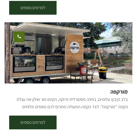
לפרטים נוספים
מורקפה
בלב קיבוץ עלומים, בפינה פסטורלית וירוקה, הקימו מור ואלון את עגלת
הקפה "מורקפה". לצד הקפה המעולה מחכים לכם מאפים מלוחים
ומתוקים, כריכים טריים, לחמים שנאפו באהבה, ועוגות שיגרמו לכם לעצור
לעוד ביס. הכול תוצרת בית, הכול בידיים של מור. חצר הראשונים, קיבוץ
לפרטים נוספים
עלומים. העגלה פתוחה בימי חמישי ושישי בשעות 8:30-13:30 ניתן לתאם
מראש ארוחות לקבוצות, אירועים פרטיים, איסוף של מגשי אירוח ואפילו