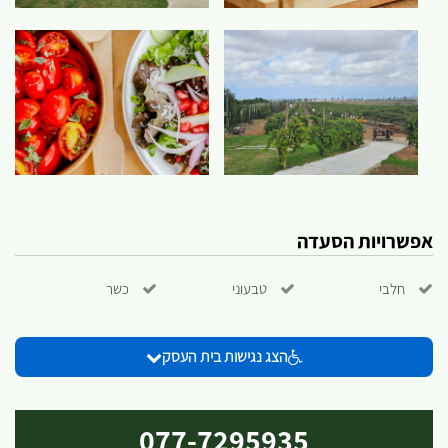
אפשרויות הסעדה
חלבי
טבעוני
כשר
הצג נגישות בית העסק
077-7295935