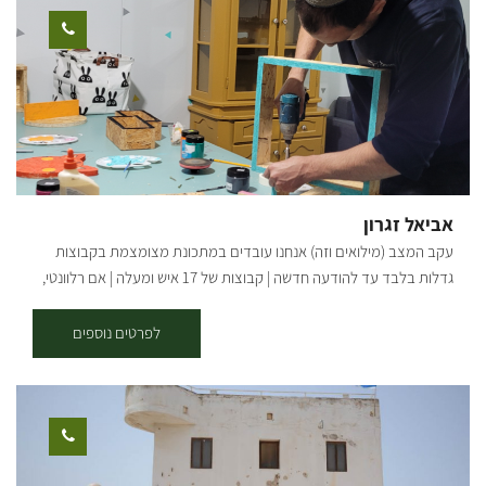
תוכלו להגיע ולאסוף את הפריטים הייחודיים שלכם. לרשותכם תעמוד פינת
קפה ועוגה. הסדנה מתאימה לכל הגילאים. ההשתתפות בתיאום מראש.
אביאל זגרון
עקב המצב (מילואים וזה) אנחנו עובדים במתכונת מצומצמת בקבוצות
גדלות בלבד עד להודעה חדשה | קבוצות של 17 איש ומעלה | אם רלוונטי,
דברו איתי ישירות בטלפון/ווטסאפ | בשורות טובות אהובים שלנו מוזמנים
לסטודיו שלנו במושב תקומה, בו אני מעביר סדנת עץ חוויתית תוך לימוד
לפרטים נוספים
טכניקות שונות שתרכשו במהלך הסדנה - אנחנו נשייף נבריג ונצבע מוצר
עץ לבחירה מתוך מוצרים שונים: מדפים בצורות מיוחדות, ארגזי עץ
לאחסון, מתלים למפתחות, מוביילים, שעונים, אביזרים שונים לבית, לחדרי
ילדים ועוד. את המוצרים ניתן לקחת הביתה מיד בתום הסדנה. מתאים
לגילאי 6 ומעלה משך הסדנה כשעה מחיר: 155 ש"ח למשתתף