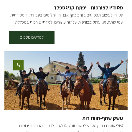
קיבוץ רוחמה. * הטיסה אינה מתאימה לנשים בהריון. * ילדים מגיל 5 ומעלה
סטודיו לצורפות - יפתח קניגספלד
מורשים לעלות לטיסה. בימים א'-ה' - 620 ש"ח לנוסע. בימים שישי, שבת,
סטודיו לעיצוב תכשיטים בזהב כסף אבני חן ויהלומים בעבודת יד מסורתית.
חגים וערבי חג - 770 ש"ח לנוסע. קיימות הנחות לקבוצות של 4 נוסעים
שמי יפתח, אני עוסק בצורפות שלושה עשורים, למדתי צורפות במכללת
ומעלה. לתיאום פעילות והרשמה יש ליצור קשר טלפוני. [gallery
עמק יזרעאל ולאחר מכן עם צורפים בקטמנדו נאפל שעבדו עבור מלך
ids="29979,29981,29983,29985,7791,7789,7787,7785,7783"
המקומי, לימודי גמולגיה בבורסה לאבני חן ברג', והפעלת סטודיו לצורפות
לפרטים נוספים
orderby="rand"]
בנווה צדק ת"א עד המעבר דרומה. בסטודיו קיימת תצוגה של יצירות
שנעשו במקום בעבודת יד בזהב כסף אבני חן ויהלומים. אנו מקיימים
סדנאות ללימודי יסודות הצורפות, קורסים מתקדמים וגם סדנאות חד
פעמיות שמתאימות למתקדמים ולחסרי ניסיון בו מתנסים בעבודת צורפות
ויוצאים עם תכשיט מעשי ידכם. בנוסף ניתן לתאם גם סדנאות זוגיות ליצירת
טבעות נישואין וכדומה. סדנאות חד פעמיות בעלות 380 ש"ח למשתתף,
בתוספת מחיר עבור שימוש בחומרים (זהב, כסף, אבנים), משך הסדנא 3
שעות, כמות משתתפים 2-4 לסדנא. הסדנאות והקורסים בתיאום והזמנה
מראש בטלפון. [gallery columns="4"
ids="28384,28386,28388,28390,28392,28394,28396,28398,28400,28
404,28406,28410" orderby="rand"]
משק שחף-חוות רות
טיולי סוסים בחיק הטבע למשפחות/זוגות/קבוצות בין מרבדים ירוקים