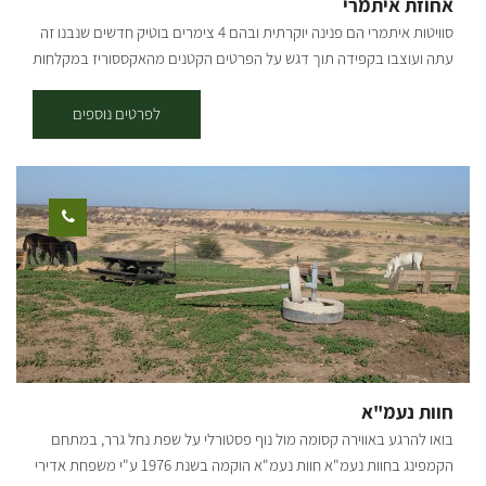
אחוזת איתמרי
ids="32946,32948,32950,32952,32954,32956,32960,32962,32964,32
סוויטות איתמרי הם פנינה יוקרתית ובהם 4 צימרים בוטיק חדשים שנבנו זה
966,32968,32970,32972,32974,32976,32978"]
עתה ועוצבו בקפידה תוך דגש על הפרטים הקטנים מהאקססוריז במקלחות
ועד ריהוט החוץ. המקום נקי במיוחד ומאובזר בציוד חדיש. בצימרים, בעלת
הבית מפנקת תמיד ובאופן ספונטני (אוקיי, אולי עשינו פה ספוילר קטן), ועל
לפרטים נוספים
כך יעידו אורחים ששהו במקום ונותרו מופתעים מהלב הרחב של המארחים.
הצימרים מותאמים לזוגות, למסיבות רווקות/רווקים, למשפחה או לפני
חתונה. מה במקום: מיטה מפוארת, פינת איפור בסגנון וינטאג' ועיצוב
מקסים ומושלם לצורך צילומים (לכלות ובכלל), ספה נפתחת שגם בה ניתן
לישון, שולחן סלוני מעץ אלון מעושן, שולחן מטבח, מטבח מאובזר כולל
מכונת אספרסו של Nespreso, פלטת בישול ופלטת שבת ומיחם לשומרי
שבת. המקום מתאים גם לדתיים, במטבחים קיימים כלים בשריים וחלביים
בהפרדה יש בית כנסת בסביבה. מחוץ לצימרים יש מדשאות ענק, עצי פרי
קסומים של תאנים, ענבים, זיתים, תפוזים, לימונים, סברס ורימונים, תמרים.
אזור מגודר ותחום של בריכה ענקית ומסביב לה פינות ישיבה מפנקות ועצי
זית, מושלם לאירוח משפחות. לילדים: טרמפולינה גדולה, משחקייה, ג'מבורי
חוות נעמ"א
לילדים, נדנדות, מגלשות, שולחן כדור רגל, שולחן סנוקר ושולחן טניס.
בואו להרגע באווירה קסומה מול נוף פסטורלי על שפת נחל גרר, במתחם
מתחחם הבריכה: מתאים למסיבות רווקים/רווקות וימי הולדת, הצימר
הקמפינג בחוות נעמ"א חוות נעמ"א הוקמה בשנת 1976 ע"י משפחת אדירי
הגדול נמצא על שפת הבריכה ובנוסף כל השירותים של מוסיקה והגברה,