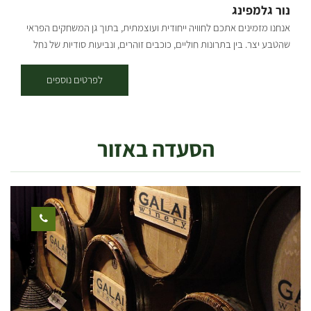
נור גלמפינג
אנחנו מזמינים אתכם לחוויה ייחודית ועוצמתית, בתוך גן המשחקים הפראי
שהטבע יצר. בין בתרונות חוליים, כוכבים זוהרים, ונביעות סודיות של נחל
הבשור, נמצא המקום שלנו – NOOR. בואו לגלות מדבר חדש, יפיפה
ובתולי, במישורי הנגב המערבי. בואו להיות אורחי המדבר. הלינה במתחם
לפרטים נוספים
האוהלים שלנו עוצבו בהשראת משלחות מגלי ארצות, שיצאו למקומות
רחוקים לפני מאות שנים, וכשהגיעו למקום, התאהבו ונשארו. במתחם תוכלו
למצוא 10 אוהלי ריזורט מפנקים, פינות השראה מפוזרות, ואינספור שבילים
הסעדה באזור
שתוכלו לבחור לקראת ההרפתקה שלכם.