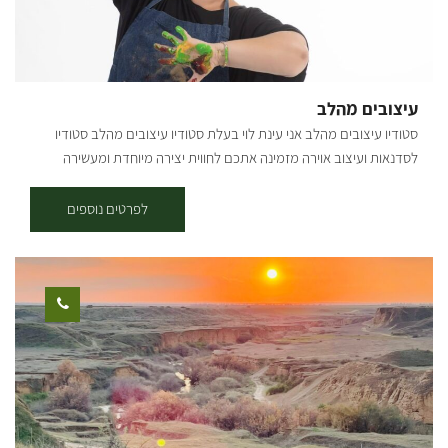
מאוד תמיד להזמין ולשריין מקום מראש. רכישת מוצרים (יינות, גבינות,
ממרחים ועוד) וסלי פיקניק בהרכבה עצמית - אפשרית בכל ימות השבוע –
בתיאום הגעה מראש.| בשישי-שבת אפשרי להגיע למטרה זו ללא תיאום
מראש. למידע מלא ומפורט על כל מה שיש אצלנו – מוזמנים לשלוח הודעת
עיצובים מהלב
WhatsApp ניווט ב-ווייז-waze: "יקב גלאי". יקב גלאי GALAI – הבוטיק של
סטודיו עיצובים מהלב אני עינת לוי בעלת סטודיו עיצובים מהלב סטודיו
צפון הנגב.
לסדנאות ועיצוב אוירה מזמינה אתכם לחווית יצירה מיוחדת ומעשירה
בסטודיו מתקיימות סדנאות אומנות ויצירה המאפשרות הכרות והתנסות עם
חומרים שונים ומגוונים מקרמה, פסיפס, רקמה, ציור מנדלות, הדפס על עץ,
לפרטים נוספים
עיצוב בנייר הסדנאות נבנות בהתאמה אישית לאחר שיח ותיאום מראש. אני
מאמינה שבכח היצירה האומנותית לאפשר לכל אחד מפגש אותנטי עם
האני העצמי שלו הסדנאות מיועדות לזוגות או לחבורה בסטודיו או מחוצה לו
(תלוי מזג אויר/ הנחיות קורונה ): *סדנאות זוגיות - מגבשות ומקרבות.
בסדנה מתרחשת פגישה זוגית בעולם שהוא מעבר למוכר לנו. מתאים מאוד
כמתנה זוגית *סדנאות משפחתיות/ חבורות - גיבוש וחוויה אותה תוכלו
לנצור לאורך שנים *סדנאות העצמה עבור קבוצות - בהן ניתן לשלב
דינמיקה קבוצתית (עד 10 אנשים בסטודיו עד 20 איש בחצר) -בכל סדנה
מוגש כיבוד קל -ניתן להזמין מראש סל פינוקים אוגוסט יוצא מהמסגרת
ואנחנו יוצאים מהשגרה חגיגות אוגוסט בסטודיו חודש של סדנאות, צבע,