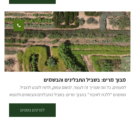
להעשירו במגוון צמחים מרפא שאני מגדלת בעצמי. בסבונים שאני מכינה
ברמה גבוהה
אני חוגגת את אהבתי לטבע, לבריאות וליצירה. הגינה שלי היא מקור
ההשראה שלי ומקור חלק מן החומרים שאני משלבת בהם. הצטרפו אלי
לסדנאות שבהן תוכלו ללמוד להכין סבונים טבעיים, להכיר את הגינה שלי
וללמוד מגוון דרכים שבהן תוכלו לשלב פרחים וצמחי תבלין ומרפא בסבונים
מעשי ידיכם. בסדנה תכינו סבונים שאותם תוכלו לקחת איתכם הביתה.
אפשר לתאם סדנה למתחילים (לא נדרש ידע קודם) או סדנה למתקדמים
שבה מתעמקים בטכניקות עיצוב סבונים. הסדנאות מועברות בקבוצות
קטנות ומלוות בכיבוד קל. הפעילות מתאימה למי שרוצה ללמוד להכין
סבונים וגם כפעילות מהנה עם חברות. אורך סדנה כשעתיים וחצי-שלוש.
הסדנה מתאימה לגילאי 20 ומעלה. באי הסדנה מוזמנים לסיור לימודי
מבוך מרים: בשביל התבלינים והבשמים
בגינה. לבאי הסדנה 15% הנחה בחנות הבית. מחירים: 300 ש"ח
לפעמים, כל מה שצריך זה לעצור, לנשום עמוק, ולתת לטבע להוביל.
למשתתפ.ת בסדנה זוגית. 250 ש"ח למשתתפ.ת בסדנה של 3-5
מוזמנים “ללכת לאיבוד” במבוך מרים: בשביל התבלינים והבשמים ולמצוא
משתתפים. [gallery columns="5"
את עצמכם בחוויה ריחנית וצבעונית במיוחד. רוצים לדעת איזה צמח
ids="31030,31028,31026,31024,31022,31020,31014,31012,31010,31
מחדד את הזיכרון? מה עוזר לכאב ראש? שמעתם על צחצוח חניכיים? בואו
לפרטים נוספים
008,31006,31002,31000,30998,31004" orderby="rand"]
למבוך וצחצחו את הידע שלכם על צמחי מרפא! לאן מוביל המבוך? -
להיכרות עם צמחי מרפא - לחוויה של כל החושים - לרוגע ושלווה פנימית
בטוח שתצליחו למצוא את היציאה מהמבוך, אבל לא בטוח שתרצו לצאת