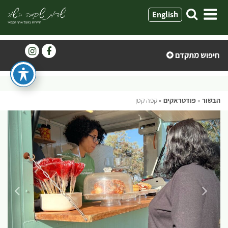
ילוג
English
תוכן
חיפוש מתקדם
הבשור
»
פודטראקים
»
קפה קטן