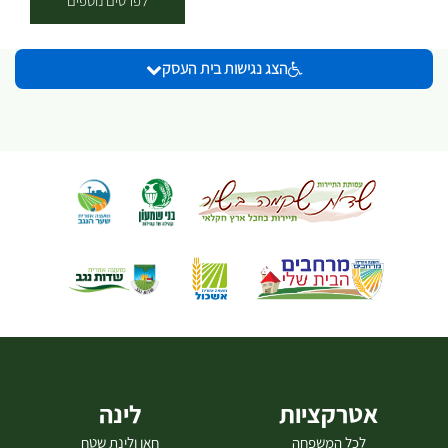
לפרטים נוספים
המטבחים של המסעדות המדהימות OPA ונאיפה. לפני כמה חודשים אני
ואשתי ורד עברנו למושב ניר משה שבצפון הנגב. הקמנו לנו בית, גינת ירק
הצג נגישות בית העסק
צמודה ולול תרנגולות. והנה, החלום סוף סוף הופך למציאות. אני מזמין
אתכם לאירוח אינטימי בחצר ביתי, בו אבשל לכם מנות מיוחדות ומותאמות
לעונה, שגיבשתי יחד עם הניסיון שצברתי לאורך השנים. מנות שמשקפות
את האזור, את האנשים ואותי. אז אם מתחשק לכם חוויה קצת אחרת, דברו
איתי להזמנת מקומות. אני שמח להזמין אתכם לחוויה קולינרית ביתית
ומיוחדת – אירוח אינטימי בחצר הבית במושב ניר משה. בערבים קסומים
אלה, אבשל עבורכם מנות עונתיות וייחודיות, שנולדו מתוך ניסיון רב, אהבה
לאזור ולמפגש אנושי חמים. מה בתפריט? מנות עונתיות בקונספט ביתי,
משובצות בטעמים אותנטיים שישקפו את האזור, את האורחים – ואותי למי
זה מתאים? לאוהבי אוכל, לאנשים שמחפשים חוויה יוצאת דופן, אינטימית
וטעימה במיוחד. להזמנת מקומות התקשרו אליי - 077-7295875 (מס’
מקומות מוגבל) לא מסעדה. לא גריל. משהו אחר לגמרי. ביולי אני מקיים
שלוש ארוחות טעימות אינטימיות סביב אש חיה, חומרי גלם מקומיים
ועונתיים, ובישול שנבנה מול האורחים בזמן אמת. הארוחות מתקיימות
באווירה כפרית ופתוחה, עם דגש על אירוח אישי, קצב איטי ואוכל שמחובר
אטרקציות
לינה
למקום ולעונה. 9.7 – ארוחה משותפת עם נורה ביקב אנדרדוג, בליווי יינות
לכל המשפחה
חאן ולינת שטח