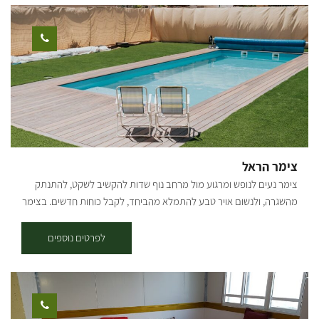
מעולה לסיור באתרי נחל הבשור ובדרך הנופית המרשימה. להזמנות:
צימר הראל
צימר נעים לנופש ומרגוע מול מרחב נוף שדות להקשיב לשקט, להתנתק
מהשגרה, ולנשום אויר טבע להתמלא מהביחד, לקבל כוחות חדשים. בצימר
יש ג'קוזי גדול, 2 חדרי שינה, בריכה חפורה מחוממת (לא מקורה) מתאים עד
לזוג+4 [gallery columns="4"
לפרטים נוספים
ids="33539,33537,33535,33533,33531,33529,33527,33525"
orderby="rand"]