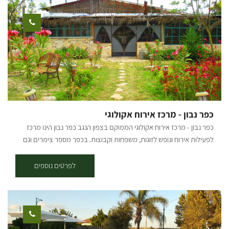
שקיעות יפהפיות ותחושה שכאן הזמן עוצר מלכת! בכל יחידה ג׳קוזי אמבט
גדול ומפנק, פינת ישיבה מיוחדת, טלוויזיה, מטבח בסיסי ומאובזר לבישולים,
פינת קפה מלאה, אספרסו ופינוקים נוספים. נשמח להמליץ לכם על טיולים,
סינגלים באזור, מסעדות ועוד אטרקציות… במקום לא קיימים שירותי נכים,
חניות נכים ואין שבילי גישה לנכים בשלב זה. המקום מיועד לזוגות ומבוגרים
בלבד (מגיל 18. ללא ילדים). בהזמנת מינימום 2 לילות נופש. חלומות לפז
מקום מאד מיוחד עם אינסוף אהבה וקסם
כפר נבון - מרכז אירוח אקולוגי
כפר נבון - מרכז אירוח אקולוגי הממוקם בצפון הנגב כפר נבון הינו מרכז
לפעילות אירוח ונופש לזוגות, משפחות וקבוצות. בכפר מספר צימרים וגם
חאן לאירוח. ישנה הפרדה בין האזורים השונים, המאפשרת פרטיות מלאה
לאורחים בנוסף להקפדה על תחזוקה שוטפת ונוחיות מרבית. במקום ניתן
לפרטים נוספים
להנות מבריכות טבילה מרעננות, פינות ברביקיו, בוסתן וגני ירקות אורגניים,
פינת מדורה, ארגז חול לילדים, נוף ומרחבים פתוחים לאוהבי לכת ורוכבי
אופניים, "זולות" מקסימות לישיבה ומנוחה. * ניתן להזמין ארוחות בתיאום
מראש. הכפר אקולוגי, בו פינות מחזור וקומפוסט, בריכות נפרדות
המשמשות לטיהור וניקוי מים אפורים. מערכת אנאירובית ואגן ירוק לטיהור