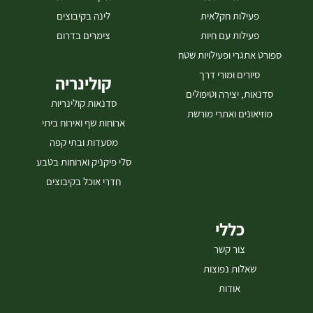
היקב והסברים של היינן 23.7 – ארוחת טעימות על אש חיה במשק 29.7 –
פעילות חקלאית
לינה בקיבוצים
ארוחת טעימות על אש חיה (ט״ו באב) מספר המקומות בכל ארוחה מוגבל
פעילות עם חיות
צימרים בדרום
מאוד האירוע מתקיים במושב ניר משה לפרטים והזמנות התקשרו - 077-
7295875 [gallery
ספורט אתגרי ופעילויות שטח
ids="26512,26510,26508,26506,26504,26502,30939,30937,30941"]
סיורים ומורי דרך
קולינריה
סדנאות, יצירה וטיפולים
סדנאות קולינריות
מוזיאונים ואתרי מורשת
ארוחות שף ואירוח ביתי
מסעדות ובתי קפה
סלי פיקניק וארוחות בטבע
חדרי אוכל בקיבוצים
כללי
צור קשר
שאלות נפוצות
אודות