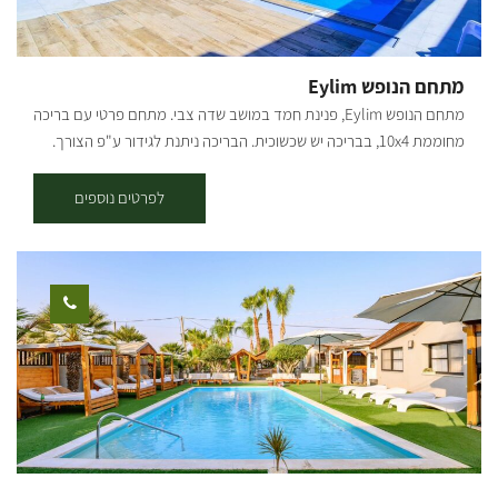
מתחם הנופש Eylim
מתחם הנופש Eylim, פנינת חמד במושב שדה צבי. מתחם פרטי עם בריכה
מחוממת 10x4, בבריכה יש שכשוכית. הבריכה ניתנת לגידור ע"פ הצורך.
בנוסף, במתחם יש מערכת הגברה (לא ניתן להכניס רמקולים מכל סוג
שהוא), ממ"ד, אוהל בדואי, בריכה מחוממת, טניס שולחן, סל, שער-קט רגל,
לפרטים נוספים
עמדת טעינה לרכבים חשמליים, עמדות מנגל ויחידה לארוחות משותפות.
במתחם הנופש ישנן 3 יחידות לינה: יחידה" עינת" עם חדר שינה וסלון, בסלון
יש ספה שנפתחת למיטה זוגית. יחידה" דקל" יחידת סטודיו, מיטה, זוגית,
ספה הנפתחת למיטה זוגית וג'קוזי זוגי פנימי. יחידה" תמר" יחידת סטודיו,
מיטה זוגית, 2 כורסאות טלויזיה וג'קוזי זוגי פנימי. לכל יחידה יש מטבחון
מאובזר, מזגן, טלוויזיה חכמה, ווי פיי שירותים מקלחת ומטבח חיצוני מפנק.
היחידות מתאימות עד 5 אנשים (לא כולל ילדים קטנים). בנוסף לכל הטוב
הזה, יש יחידה רביעית - "גפן". משמשת כחדר אוכל משותף וכוללת טלויזיה
חכמה גדולה (75"), מקררים, מקפיא, מטבחון, שירותים. במקום ניתן לקיים
אירועים קטנים (בר/בת מצווה), ימי גיבוש, מסיבת רווקים, ימי הולדת וסופי
שבוע. [gallery columns="4"