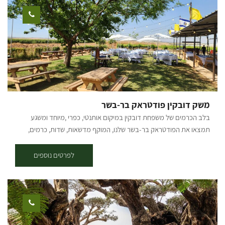
יכולים להזמין גם לסופ"ש. תודה על ההבנה, צוות תיירות עלומים.
משק דובקין פודטראק בר-בשר
בלב הכרמים של משפחת דובקין במיקום אותנטי, כפרי ,מיוחד ומשגע
תמצאו את הפודטראק בר-בשר שלנו, המוקף מדשאות, שדות, כרמים,
אוויר פתוח ומוזיקה טובה. הפודטראק שלנו בקונספט Farm To Table, בשר
שמגיע מהקצבייה והמפעל המשפחתי "אחים דובקין" וירקות, בירות וחומרי
לפרטים נוספים
גלם מקומיים תוצרת המושב והעוטף. בתפריט משתנה לאירועים בו תוכלו
למצוא: המבורגר הבית, עראייס, אסאדו מפורק, שניצל בחלה, ציפס, סלט
מקומי, מלבי, קוקטיילים, בירות מהעוטף ויין מהנגב. מתחום הפודטראק
פעיל בתיאום מראש לאירוח לקבוצות, אירועים פרטיים ועסקיים בלבד.