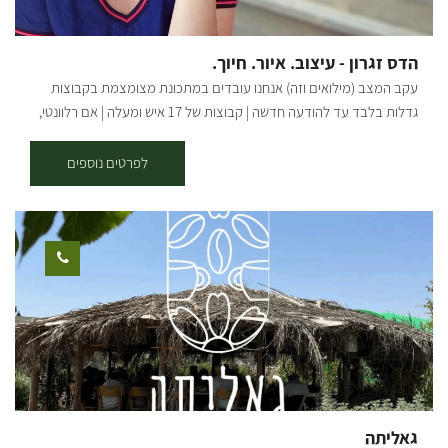
הדס זגרון - עיצוב. איור. חיוך.
עקב המצב (מילואים וזה) אנחנו עובדים במתכונת מצומצמת בקבוצות
גדלות בלבד עד להודעה חדשה | קבוצות של 17 איש ומעלה | אם רלוונטי,
דברו איתי ישירות בטלפון/ווטסאפ | בשורות טובות אהובים שלנו מוזמנים
לסטודיו המהמם שלנו במושב תקומה – סדנאות, מוצרי בטון, עץ, קקטוסים
לפרטים נוספים
והפתעות! בואו לשתול קקטוסים וסוקולנטים מבית האריזה, לקנות מתנות
מיוחדות בחנות, להזמין סדנה זוגית או משפחתית באווירה של כיף! בסטודיו
מתקיימות סדנאות שונות בהתאם לבקשתכם; סדנאות מוצרי בטון -
עציצים בגדלים שונים, שלט לדלת, שעונים, תחתית לסיר ועוד. סדנאות
מוצרי עץ - מדף תלוי, תמונת חוטים דקורטיבית, קוביות השראה, מתלה
פותחן בירות, תחתיות לקפה ועוד. מוזיקה | פינת קפה | שירותים במקום
משך הסדנאות: שעה - שעה וחצי. גמיש לפי הצורך. מחיר: משתנה בהתאם
למספר המשתתפים בתיאום מראש. הסדנאות בתיאום מראש ב'-ה': 9:00-
14:00 שישי: 9:00-12:00 *ניתן להזמין סדנת ערב
גאליתה