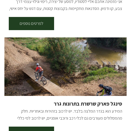
אני מזמינה אתכם אליי לסטודיו, למסע של יצירה, ריפוי וגילוי עצמי דרך
איתנו ולהתאים את הסדנא לחלומות שלכם: סדנאות זוגיות אינטימיות
צבע, קו ודמיון. הסדנאות מתקיימות בקבוצות קטנות, עם דגש על יחס אישי,
ורומנטיות. ימי גיבוש לצוותים שרוצים לצאת מהקופסה. חגיגות משפחתיות
מרחב בטוח וחוויית עומק גם למי שמגיע בלי ניסיון קודם. כתרפיסטית
רב-דוריות סבתא, אמא ונכדה סביב שולחן אחד. אפשרות לתיאום סדנאות
באומנות שמתמחה בחיזוק חוסן נפשי, אני משלבת בכל מפגש כלים מעולם
לפרטים נוספים
גם בשעות הערב.
התרפיה והמודעות, ומאפשרת לכל משתתף להתחבר פנימה, לשחרר ולתת
מקום לאמת הפנימית דרך היצירה. זוהי לא רק סדנת ציור – אלא חוויה
מרפאה, מעצימה ומשחררת . מגיל 5 ומעלה. עלות: 180 ש"ח למשתתף.
צילום: אמנון ארד
סינגל פארק שרשרת בתרונות גרר
המידע הוא בגדר המלצה בלבד. יש לרכוב בזהירות ובאחריות. חלק
מהמסלולים מעורבים גם לכלי רכב ורוכבי אופניים, יש לרכוב לפי כללי
התנועה ולשים לב לשילוט. רמת קושי: לולאה ראשונה - רמת רכיבה קלה,