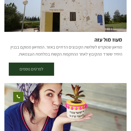
עבודת הכפיים. שילוב של עבודה ואמונה. משך הפעילות כשעתיים. ימים
ושעות פתיחה - א'-ו'. נדרשת הרשמה מראש.[gallery
ids="29775,29777,29779,29781,29785,29787"]
מעוז מול עזה
מוזיאון שמוקדש לשלושת הקיבוצים הדתיים באזור. המוזיאון ממוקם בבניין
היחיד ששרד מהקיבוץ לאחר ההתקפות הקשות במלחמת העצמאות.
המוזיאון מוקדש לשלושת הקיבוצים הדתיים באזור הנגב בזמן מלחמת
העצמאות: בארות יצחק, כפר דרום וסעד. בית הביטחון הישן של קבוץ סעד,
לפרטים נוספים
שופץ, ומשמש כיום כאתר פעיל, המספר את סיפור המאבק על האזור,
מלפני קום המדינה, ועד לאירועי מלחמת חרבות ברזל. בחצר האתר
מצויים שרידי סככת ההתכנסות, שנהרסה במלחמה, וכן דגם מוקטן של
הקיבוץ לפני המלחמה. בקומת הקרקע המונגשת, מוצג סרטון המספר על
הקמת הישוב, מפי הותיקים. בגג המבנה תצפית על האזור ורצועת עזה.
מכאן מובנים יותר, סיפורם של הישובים וארועי המלחמה. ההגעה לאתר
דרך כביש הגישה לכפר עזה ופניה שמאלה, דרומה, בכביש שדות עד לחנית
האתר. הביקור באתר בתשלום ובתיאום מראש בלבד.