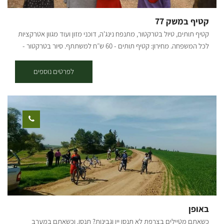
קטיף במשק 77
קטיף תותים, טיול בטרקטור, מתנפח נינג'ה, דוכני מזון ועוד מגוון אטרקציות
לכל המשפחה. מחירון: קטיף תותים - 60 ש״ח למשתתף. סיור בטרקטור -
15 ש״ח למשתתף. כרטיס משולם קטיף+סיור - 70 ש״ח למשתתף.
לפרטים נוספים
באופן
כשאתם מטיילים בצרפת לא תנסו יין וגבינות? תנסו. וכשאתם במערב