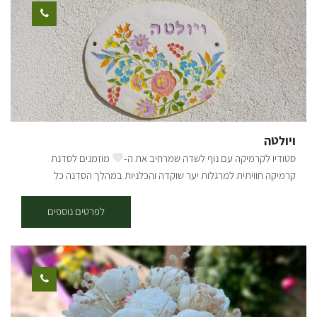
המסלול: יציאה מבארי, נרכב בדרך העפר המקבילה לכביש הכניסה לבארי
לכיוון כביש 232, נחצה וניכנס לדרך מצד ימין, לאחר 200 מ' בפיצול נמשיך
ימינה, אל הסינגל המסומן אדום. סינגל בלווה בעליות, ירידות ומגלשות
טבעיות. בדרך נעבור ונראה את באר עמוקה ובאר אנטיליה. בהמשך
הסינגל עובר מתחת ל232 בצמוד לנחל גרר והמשך חזרה לכיוון בארי. סינגל
כחול + אדום - אורכו 17 ק"מ, בדרגת קושי בינונית-קשה - התחלה בסינגל
הכחול עד לנקודה שבה הוא פוגש את דרך הנוף ונמשיך אל הסינגל האדום,
עד חזרה לבארי. קרדיט צילום: אילן שחם מפה: *המידע מתוך אתרים לה
ויולטה
מדווש ומסלולי אופניים בשטח עם קק"ל
סטודיו לקרמיקה עם נוף לשדה שמרחיב את ה-
מוזמנים לסדנת
קרמיקה חוויתית למרגלות יער שוקדה והכלניות במהלך הסדנה כל
משתתף יבחר אם להכין כלים או לצבוע. בסדנת הצביעה תצבעו כלים
שהוכנו במיוחד עבורכם, בדיוק כמו שאתם אוהבים. אם תרצו להכין תוכלו
לפרטים נוספים
לבחור את העיצוב האישי שלכם וליצור כלים ממש מההתחלה, כשתסיימו
הכלים יישארו לשריפה נוספת ואנו ניצור איתכם קשר כשיהיו מוכנים. לבסוף
תוכלו להגיע ולאסוף את הפריטים הייחודיים שלכם. לרשותכם תעמוד פינת
קפה ועוגה. הסדנה מתאימה לכל הגילאים. ההשתתפות בתיאום מראש.