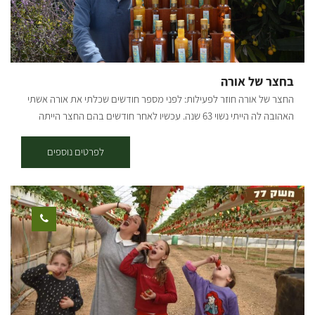
נמשיך בזרוע השמאלית, עם הסימון הכחול, במשך כשני קילומטרים
נוספים, עד שהוא מתעקל ימינה ומתרחק מכביש 232. בדרך עוברים
בחלקי שטח פתוחים וחלק בתוך החורש. 5.7 ק"מ מתחילת המסלול, אנו
פוגשים את דרך נוף יער שוקדה, ופונים בה ימינה לחזרה לכיוון בארי. *
יציאה משוקדה - מחניון שוקדה נמשיך 500 מ' בדרך הנוף, עד שנראה
בחצר של אורה
סינגל החוצה את הדרך ואת שלט ההסבר על השבילים משמאל. נמשיך ישר
החצר של אורה חוזר לפעילות: לפני מספר חודשים שכלתי את אורה אשתי
ונשתלב בשביל הכחול החוזר לכיוון כביש 232. קרדיט צילום: אילן שחם
האהובה לה הייתי נשוי 63 שנה. עכשיו לאחר חודשים בהם החצר הייתה
מפה: *המידע מתוך אתרים לה מדווש ומסלולי אופניים בשטח עם קק"ל
סגורה למבקרים, החלטתי להמשיך את דרכה של אורה ולהמשיך לארח
אנשים בחיוך ובאהבה. אני שמח לפתוח את החצר ולקבל מבקרים לקבוצות
לפרטים נוספים
קטנות ומשפחות בין 4-20 אנשים. הפעילות כוללת: סיור ייחודי מודרך
בבוסתן של 120 עצי פרי מ-80 זנים של פירות אקזוטיים. בליווי סיפור
שורשים אישי ומרתק וסיפור ראשית ההתיישבות בנגב.. * טעמי המטבח
התימני מעשי ידיה של אורה, אותם טעמו אלפי מבקרים לא יוגשו עוד לצערי
אך נמשיך לארח אתכם עם מיץ מפירות הבוסתן ומכירת ליקרים. המקום
סגור בשבתות וחגי ישראל הביקור בתיאום מראש בלבד. אשמח לארח
אתכם