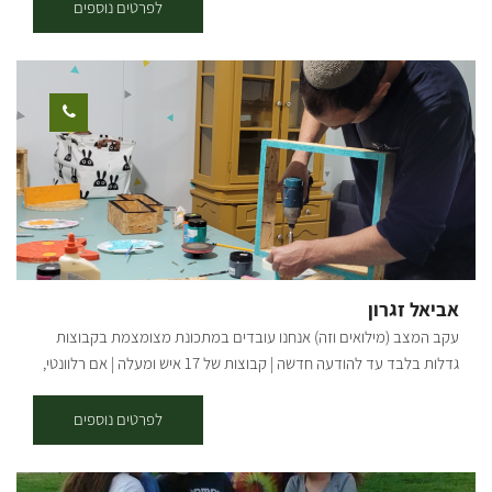
לולאות שניה ושלישית - בינונית. אורך המסלול בק"מ: פארק שרשרת מערב
לפרטים נוספים
(לולאה ראשונה, סימון ירוק) - אורך 7.5 ק"מ. בתרונות גרר (סימון ירוק וסימון
כחול) – אורך 14.5 ק"מ. פארק שרשרת מזרח (סימון כחול) – אורך 16 ק"מ.
נקודת התחלה וסיום: פארק שרשת נחל גרר תקציר על אזור הטיול: נחל גרר
חוצה את כל הנגב הצפוני מיער להב ועד לים, כשבדרך הוא עובר במספר
נביעות המספקות מים לאורך כל השנה, וסביבן פארק שרשרת הנעים, בו
מגוון גדול של בעלי חיים ופריחה בעונת החורף והאביב. הרכיבה בסינגל היא
בכיוון המסומן - עם כיוון השעון. תקציר המסלול: סינגל יוצא מהחניון על
הגדה הדרומית של נחל גרר, בין הבתרונות לעצים. לאחר כ-3 ק"מ הסינגל
יוצא מהחורש ובפיצול ימינה עם הסימון הירוק למסלול הקצר או שמאלה
למסלול הארוך הכחול. המסלול עובר במישורים, נופי שדות, קירות לס
גבוהים ולאורך ערוץ נחל גרר. בהמשך המסלול קרדיט צילום: אילן שחם
אביאל זגרון
מפה: *המידע מתוך אתרים לה מדווש ומסלולי אופניים בשטח עם קק"ל
עקב המצב (מילואים וזה) אנחנו עובדים במתכונת מצומצמת בקבוצות
גדלות בלבד עד להודעה חדשה | קבוצות של 17 איש ומעלה | אם רלוונטי,
דברו איתי ישירות בטלפון/ווטסאפ | בשורות טובות אהובים שלנו מוזמנים
לסטודיו שלנו במושב תקומה, בו אני מעביר סדנת עץ חוויתית תוך לימוד
לפרטים נוספים
טכניקות שונות שתרכשו במהלך הסדנה - אנחנו נשייף נבריג ונצבע מוצר
עץ לבחירה מתוך מוצרים שונים: מדפים בצורות מיוחדות, ארגזי עץ