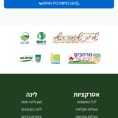
הצג נגישות בית העסק
סדנאות. [gallery columns="5"
ids="29859,29857,29851,29863,29861,28733,28737,28747,28749,28
755,28757,28759,28767,28769,28771"]
אטרקציות
לינה
לכל המשפחה
חאן ולינת שטח
פעילות חקלאית
לינה בקיבוצים
פעילות עם חיות
צימרים בדרום