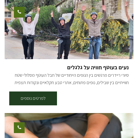
לבישול ולצאת לדרך עצמאית - כך נולדה מסעדת גאטו איטליאנו אשר
לבקר בגלריה בתאום מראש. (לא בשבת)
שגשגה במשך 9 שנים. סגנון הבישול נע על התפר שבין גורמה לכפרי ויוצר
פיוז'ן של טעמים - שילוב בין המאכלים של פעם לבין הטרנדים של המטבח
העכשווי. הוא מתאפיין בחומרי גלם משובחים וטריים בעלי ערך תזונתי גבוה
אשר חלקם אף מגיע מגינת הירק. הסדנאות מועברות במושב שרשרת
שבדרום, יתר השירותים ניתנים מאיזור הדרום (וצפון הנגב) ועד מרכז
הארץ. ניתן לרכוש במקום יינות טבעיים ללא חומרים משמרים (בתאום
מראש) סוגי היינות הזמינים לרכישה: קברנה/מרלו/שיראז 2020,
קברנה/מרלו 2021, קברנה/מרלו 2022, שיראז 2022.סדנאות בישול
נעים בעוטף חוויה על גלגלים
וארוחות של השף רודד אצל השף רודד במושב שרשרת - ימי שישי ביקב
סיורי ריידרים מרגשים בין הנופים הייחודיים של חבל העוטף מסלולי שטח
רודד אחרי הפסקה ביום שישי נפתח לקהל הרחב את היקב שלנו, בואו
חווייתיים בין שבילים, נופים פתוחים, אתרי טבע חקלאיים ונקודות תצפית
להתפנק בטעימות יין, תפריט בשרי עשיר, סיורים ביקב, טיול במשק ועוד…
מרהיבות.הדרכה אותנטית ממדריכים תושבי האזור שמשתפים מהחוויה
לרגל הפתיחה טעימה של 2 סוגי יין - בחינם! אז מחכים לכם כל יום שישי בין
האישית ומהסיפור המקומי והכל באווירה קלילה, מהנה ובטוחה. משך הסיור
לפרטים נוספים
השעות 10:30-15:00. [gallery
בין שעה לשעתיים (בהתאם לבחירה). למי זה מתאים: הרכיבה מגיל 16
ids="29211,25275,25277,29207,29209,25271,25273,25279,25281"]
ומעלה , ילדים בגילאי 1-4 במושב רתום מאחורה, ילדים בגילאי 5-12 ניתן
להרכיב עם ההורה. * יש להגיע עם נעליים סגורות ולחתום על הצהרת
בריאות. שעות פעילות: ימים א'-ו' בתיאום מראש. להזמנות: