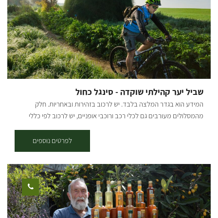
שביל יער קהילתי שוקדה - סינגל כחול
המידע הוא בגדר המלצה בלבד. יש לרכוב בזהירות ובאחריות. חלק
מהמסלולים מעורבים גם לכלי רכב ורוכבי אופניים, יש לרכוב לפי כללי
התנועה ולשים לב לשילוט. רמת קושי: קלה. אורך המסלול בק"מ: אורכו 7.5
ק"מ נקודת התחלה וסיום: ניתן לצאת למסלול משתי נקודות התחלה וסיום -
לפרטים נוספים
בארי ויער שוקדה (המסלול הינו מעגלי, חד-כיווני עם כיוון השעון). תקציר על
אזור הטיול: המסלול עובר בפינות הרחוקות והפורחות ביער שוקדה, הסינגל
משולט בשטח באמצעות עמודי עץ שעליהם לוח קטן בצבע כחול עם רוכב
אופניים במרכזו. תקציר המסלול: * יציאה מבארי - נרכב בדרך העפר
המקבילה לכביש הכניסה לבארי לכיוון כביש 232, נחצה וניכנס לדרך מצד
ימין, שם נראה שילוט של הסינגל. לאחר 200 מ' בסינגל נגיע לפיצול שבו