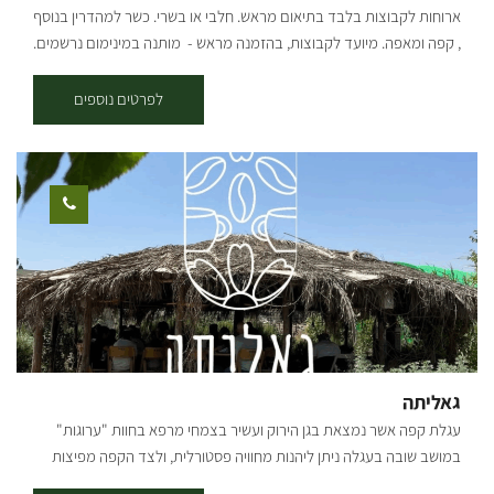
ביקור קבוצתי 077-7295959 [gallery columns="4" link="none"
ארוחות לקבוצות בלבד בתיאום מראש. חלבי או בשרי. כשר למהדרין בנוסף
ids="31947,31949,31951,31953,31955,31957,31959,31961"]
, קפה ומאפה. מיועד לקבוצות, בהזמנה מראש - מותנה במינימום נרשמים.
לפרטים: 054-7756070
לפרטים נוספים
גאליתה
עגלת קפה אשר נמצאת בגן הירוק ועשיר בצמחי מרפא בחוות "ערוגות"
במושב שובה בעגלה ניתן ליהנות מחוויה פסטורלית, ולצד הקפה מפיצות
מיוחדות הנאפות בטאבון במקום עם מאפים איכותיים ומיוחדים.