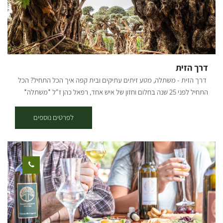
דרך הזית
דרך הזית - משתלה, מטע זיתים עתיקים ובית קפה איך הכל התחיל? הכל
התחיל לפני 25 שנה בחלום וחזון של איש אחד, רפאל כהן ז"ל *משתלה*
*עציצים פורחים* *משפחה* *ובית* במהלך מחלתו של האב החל הבן
תמיר שהיה אחרי שירות צבאי לנהל את המשתלה. עם חזון ואמונה הקים
לפרטים נוספים
תמיר משתלה שמגדלת צמחים ומשווקת למשתלות בכל רחבי הארץ.. לפני
כשמונה שנים כאשר רצה לקנות עץ זית לביתו, פיתח תמיר אהבה לעצי
הזית, והחל באוסף עצי הזית, שהפך לאוסף הגדול בארץ! עם התפרצות
הקורונה החליט תמיר לפתוח את משתלת הבוטיק ״דרך הזית״ שבמרכזה
בית קפה, בו ניתן להנות ממגוון ארוחות, כמו ארוחות בוקר, פיצות, פוקצ’ות,
טוסטים, סלטים וכו׳.. קיימים אצלנו מגוון גדול של עצים בוגרים
וצעירים-ליצ'י מנגו אבוקדו ועוד שפע רב של עצי פרי. במטע זיתים ישנן
פינות חמד לישיבה, לבילוי זוגי או משפחתי. אפשר לאסוף מבית הקפה שלנו