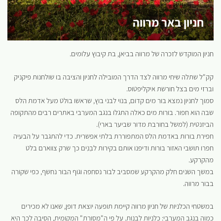
חניון באר מרווה
חניון המוקדש לזכרה של מרווה בביאן, בת קיבוץ עלומים.
קק"ל שתלה שיחי מרווה לצד הדרך המובילה לחניון והציבה בו שולחנות פיקניק
וברזי מים בצל חורשת איקליפטוס.
סמוך לחניון נמצא בור מים קדום, בנוי לבני בוץ, שראשו בולט מעל אדמת הלס
שבה הוא חפור. בורות מים כאלה התגלו בנגב המערבי באתרים רבים מהתקופה
הביזנטית (למשל בחורבת מדור שביער בארי).
חפירת בורות באדמת הלס המתפוררת בלתי אפשרית. כדי להתגבר על הבעיה
חפרו תושבי האזור בורות ודיפנו אותם בקירות לבֵנִים כך שרק צווארם בלט
מהקרקע.
במשך השנים חלק מהקרקע שמסביב לבור נסחפה וגוף הבור נחשף, כפי שקורה
בבור מרווה.
במשטחי הכלניות של חניון מרווה קיימת תופעה יוצאת דופן, שאנו לא מכירים
כמוה בנגב המערבי: כלניות לבנות. על פי ה"מסורת" המקומית, הסיבה לכך היא