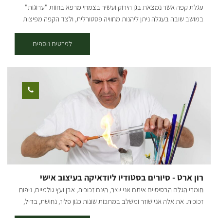
עגלת קפה אשר נמצאת בגן הירוק ועשיר בצמחי מרפא בחוות "ערוגות"
במושב שובה בעגלה ניתן ליהנות מחוויה פסטורלית, ולצד הקפה מפיצות
מיוחדות הנאפות בטאבון במקום עם מאפים איכותיים ומיוחדים.
לפרטים נוספים
רון ארט - סיורים בסטודיו ליודאיקה בעיצוב אישי
חומרי הגלם הבסיסיים איתם אני יוצר, הינם זכוכית, אבן ועץ גולמיים, ניפוח
זכוכית. את אלה אני שוזר ומשלב במתכות שונות כגון פליז, נחושת, בדיל,
בסגנון ויטראז' וסגנונות משולבים אחרים. החומר הוא רק אתגר בשבילי