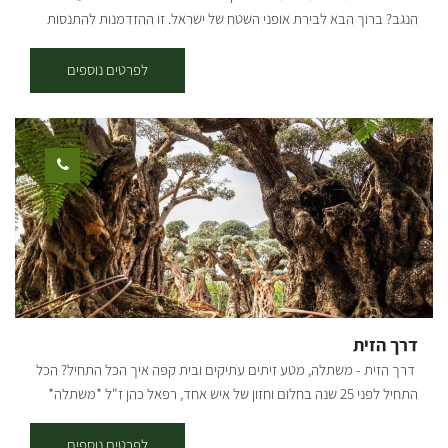
הנגב? ברוך הבא לבירת אופני השטח של ישראל. זו ההזדמנות להתנסות
ולהכיר לילדים וגם לכם סינגלים לכל המשפחה, רק אתם והנגב. אזור
יפהפה עם שפע של אפשרויות רכיבה לכל המשפחה פתוח כל ימי השבוע
לפרטים נוספים
בין השעות 7:30 – 20:00, בתיאום מראש אפשרות השכרת אופניים רגילה.
אפשרות ניוד האופניים מחוץ ליכיני אל המקום הרצוי עבור קבוצות. אפשרות
לטיול אופניים מודרך: זוגות, משפחות, גופים. מאוד מומלץ בסופי שבוע,
חגים, ותקופת פריחת הכלניות. כל מטייל שמגיע ורוכב עצמאית מקבל מפה
והמלצות היכן לרכב וכמובן אנחנו ניידים לעזרה בשטח במקרה של תקלה.
המרכז נמצא סמוך ליציאה נוחה וצמודה לשטח מדהים עם מגוון אפשרויות
רכיבה: רמה קלה שמתאימה לכולם, רמה בינונית, רמה גבוהה לחובבי
אקסטרים – סינגל ניר משה. המסלולים המומלצים שלנו מגיעים ומתחברים
אל יער ניר משה (כ 2 ק"מ מנקודת ההתחלה עד ליער) שכולל מסלול היקפי
מסביב ליער ובתוכו על שביל לבן חדש שנסלל ועובר דרך נוף מרהיב ועוצר
נשימה. אז כבר הבנתם מה הבילוי שלכם לסופ"ש הקרוב?
דרך הזית
דרך הזית - משתלה, מטע זיתים עתיקים ובית קפה איך הכל התחיל? הכל
התחיל לפני 25 שנה בחלום וחזון של איש אחד, רפאל כהן ז"ל *משתלה*
*עציצים פורחים* *משפחה* *ובית* במהלך מחלתו של האב החל הבן
תמיר שהיה אחרי שירות צבאי לנהל את המשתלה. עם חזון ואמונה הקים
לפרטים נוספים