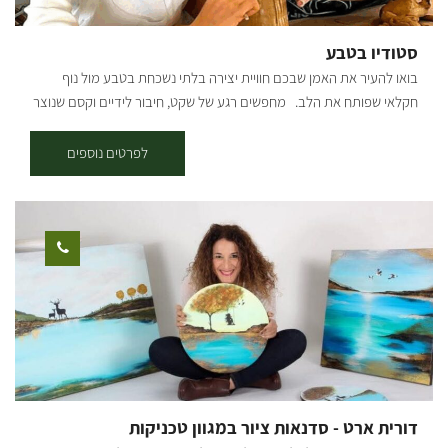
לאחר שיחה קצרה בהתאם לסוג הסדנה וכמות המשתתפים. **ההשתתפות
מגיל 6 ומעלה. ** ישנה אפשרות לסדנאות ערב בתיאום מראש. [gallery
סטודיו בטבע
columns="4"
בואו להעיר את האמן שבכם חוויית יצירה בלתי נשכחת בטבע מול נוף
ids="29503,29495,29499,30083,30085,30087,30089,30091,30095,30
חקלאי שפותח את הלב. מחפשים רגע של שקט, חיבור לידיים וקסם שנוצר
097,29497,29501"]
מאפס? ברוכים הבאים למרחב שבו דמיון הופך ליצירה. בלב נוף חקלאי
אנחנו מזמינים אתכם להניח את הטלפונים בצד, להפשיל שרוולים ולהיכנס
לפרטים נוספים
לעולם של יצירה ורוגע. אצלנו כל אחד יכול להיות אמן – גם אם זו פעם
ראשונה שאתם נוגעים בחימר. מה מחכה לכם בסטודיו? אנחנו מציעים מגוון
רחב של סדנאות המשלבות טכניקות מסורתיות עם טאץ' מודרני: חוויית
יצירה אותנטית בחיק הטבע: צאו איתנו למסע יצירתי בשדות ובין עצי היער,
שם נאסף יחד חומרי גלם טבעיים ונעבוד אותם לכלים ויצירות ישירות
בשטח. פיסול בחימר: עבודה תרפויטית ומרגיעה עם חומר הגלם הכי קדום
שיש. מגע ישיר, יצירות מיוחדות מלאות אופי ומרשימות. יציקות גבס: ללמוד
את סוד התבניות, לשחק עם אלמנטים מהיער והצומח וליצור תמונה
שמנציחה את הביקור בטבע בקו נקי וטבעי. פיסול בחוטי ברזל: "ציור
בתלת-ממד". יצירת אובייקטים עדינים המשלבים טבע ופיסול. הסדנה
שלכם, בדיוק כמו שדמיינתם. היופי בסטודיו שלנו הוא הגמישות, אנחנו
דורית ארט - סדנאות ציור במגוון טכניקות
מאמינים שחוויה טובה מתחילה בהקשבה, ולכן אנחנו מזמינים אתכם לדבר