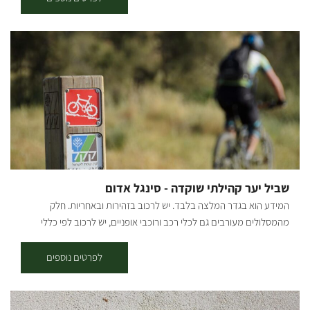
תמיר משתלה שמגדלת צמחים ומשווקת למשתלות בכל רחבי הארץ.. לפני
כשמונה שנים כאשר רצה לקנות עץ זית לביתו, פיתח תמיר אהבה לעצי
הזית, והחל באוסף עצי הזית, שהפך לאוסף הגדול בארץ! עם התפרצות
הקורונה החליט תמיר לפתוח את משתלת הבוטיק ״דרך הזית״ שבמרכזה
בית קפה, בו ניתן להנות ממגוון ארוחות, כמו ארוחות בוקר, פיצות, פוקצ’ות,
טוסטים, סלטים וכו׳.. קיימים אצלנו מגוון גדול של עצים בוגרים
וצעירים-ליצ'י מנגו אבוקדו ועוד שפע רב של עצי פרי. במטע זיתים ישנן
פינות חמד לישיבה, לבילוי זוגי או משפחתי. אפשר לאסוף מבית הקפה שלנו
שייקים/ מיצים סחוטים/ קפה ולרדת למטע הצמוד להנות בצלם של עצי
הזית והפרי באוירה עתיקה. אתם מוזמנים לחוויה של צמחים - אוכל - אהבה
שביל יער קהילתי שוקדה - סינגל אדום
המידע הוא בגדר המלצה בלבד. יש לרכוב בזהירות ובאחריות. חלק
מהמסלולים מעורבים גם לכלי רכב ורוכבי אופניים, יש לרכוב לפי כללי
התנועה ולשים לב לשילוט. רמת קושי: דרגת קושי בינונית-קשה. אורך
המסלול בק"מ: אורכו 12.5 ק"מ. נקודת התחלה וסיום: בארי (מעגלי, הסינגל
לפרטים נוספים
חד-כיווני עם כיוון השעון). תקציר על אזור הטיול: המסלול עובר בפינות
הרחוקות והפורחות ביער שוקדה, הסינגל משולט בשטח באמצעות עמודי
עץ שעליהם לוח קטן בצבע אדום עם רוכב אופניים במרכזו. תקציר