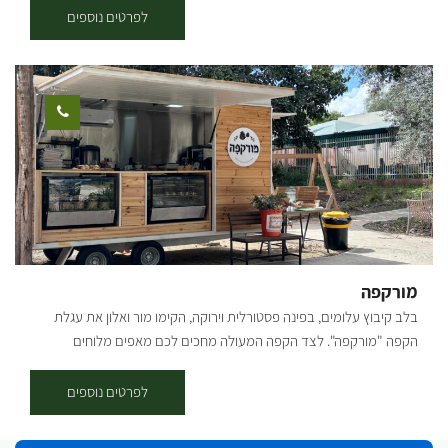
לפרטים נוספים
מורקפה
בלב קיבוץ עלומים, בפינה פסטורלית וירוקה, הקימו מור ואלון את עגלת
הקפה "מורקפה". לצד הקפה המעולה מחכים לכם מאפים מלוחים
ומתוקים, כריכים טריים, לחמים שנאפו באהבה, ועוגות שיגרמו לכם לעצור
לעוד ביס. הכול תוצרת בית, הכול בידיים של מור. חצר הראשונים, קיבוץ
לפרטים נוספים
עלומים. העגלה פתוחה בימי חמישי ושישי בשעות 8:30-13:30 ניתן לתאם
מראש ארוחות לקבוצות, אירועים פרטיים, איסוף של מגשי אירוח ואפילו