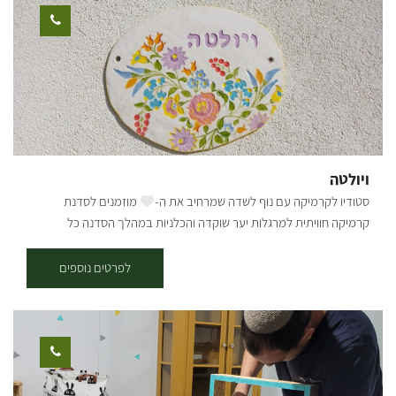
ויולטה
סטודיו לקרמיקה עם נוף לשדה שמרחיב את ה-
מוזמנים לסדנת
קרמיקה חוויתית למרגלות יער שוקדה והכלניות במהלך הסדנה כל
משתתף יבחר אם להכין כלים או לצבוע. בסדנת הצביעה תצבעו כלים
שהוכנו במיוחד עבורכם, בדיוק כמו שאתם אוהבים. אם תרצו להכין תוכלו
לפרטים נוספים
לבחור את העיצוב האישי שלכם וליצור כלים ממש מההתחלה, כשתסיימו
הכלים יישארו לשריפה נוספת ואנו ניצור איתכם קשר כשיהיו מוכנים. לבסוף
תוכלו להגיע ולאסוף את הפריטים הייחודיים שלכם. לרשותכם תעמוד פינת
קפה ועוגה. הסדנה מתאימה לכל הגילאים. ההשתתפות בתיאום מראש.