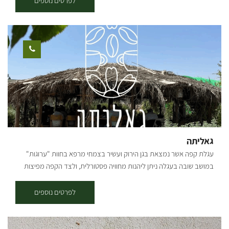
לפרטים נוספים
חד-כיווני עם כיוון השעון). תקציר על אזור הטיול: המסלול עובר בפינות
הרחוקות והפורחות ביער שוקדה, הסינגל משולט בשטח באמצעות עמודי
עץ שעליהם לוח קטן בצבע אדום עם רוכב אופניים במרכזו. תקציר
המסלול: יציאה מבארי, נרכב בדרך העפר המקבילה לכביש הכניסה לבארי
לכיוון כביש 232, נחצה וניכנס לדרך מצד ימין, לאחר 200 מ' בפיצול נמשיך
ימינה, אל הסינגל המסומן אדום. סינגל בלווה בעליות, ירידות ומגלשות
טבעיות. בדרך נעבור ונראה את באר עמוקה ובאר אנטיליה. בהמשך
הסינגל עובר מתחת ל232 בצמוד לנחל גרר והמשך חזרה לכיוון בארי. סינגל
כחול + אדום - אורכו 17 ק"מ, בדרגת קושי בינונית-קשה - התחלה בסינגל
הכחול עד לנקודה שבה הוא פוגש את דרך הנוף ונמשיך אל הסינגל האדום,
עד חזרה לבארי. קרדיט צילום: אילן שחם מפה: *המידע מתוך אתרים לה
גאליתה
מדווש ומסלולי אופניים בשטח עם קק"ל
עגלת קפה אשר נמצאת בגן הירוק ועשיר בצמחי מרפא בחוות "ערוגות"
במושב שובה בעגלה ניתן ליהנות מחוויה פסטורלית, ולצד הקפה מפיצות
מיוחדות הנאפות בטאבון במקום עם מאפים איכותיים ומיוחדים.
לפרטים נוספים