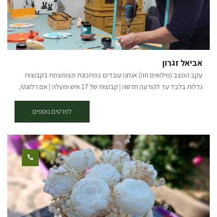
אביאל זגרון
עקב המצב (מילואים וזה) אנחנו עובדים במתכונת מצומצמת בקבוצות
גדלות בלבד עד להודעה חדשה | קבוצות של 17 איש ומעלה | אם רלוונטי,
דברו איתי ישירות בטלפון/ווטסאפ | בשורות טובות אהובים שלנו מוזמנים
לסטודיו שלנו במושב תקומה, בו אני מעביר סדנת עץ חוויתית תוך לימוד
לפרטים נוספים
טכניקות שונות שתרכשו במהלך הסדנה - אנחנו נשייף נבריג ונצבע מוצר
עץ לבחירה מתוך מוצרים שונים: מדפים בצורות מיוחדות, ארגזי עץ
לאחסון, מתלים למפתחות, מוביילים, שעונים, אביזרים שונים לבית, לחדרי
ילדים ועוד. את המוצרים ניתן לקחת הביתה מיד בתום הסדנה. מתאים
לגילאי 6 ומעלה משך הסדנה כשעה מחיר: 155 ש"ח למשתתף