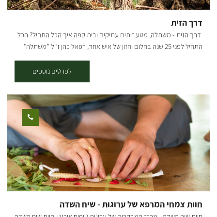
דרך הזית
דרך הזית - משתלה, מטע זיתים עתיקים ובית קפה איך הכל התחיל? הכל
התחיל לפני 25 שנה בחלום וחזון של איש אחד, רפאל כהן ז"ל *משתלה*
*עציצים פורחים* *משפחה* *ובית* במהלך מחלתו של האב החל הבן
תמיר שהיה אחרי שירות צבאי לנהל את המשתלה. עם חזון ואמונה הקים
לפרטים נוספים
תמיר משתלה שמגדלת צמחים ומשווקת למשתלות בכל רחבי הארץ.. לפני
כשמונה שנים כאשר רצה לקנות עץ זית לביתו, פיתח תמיר אהבה לעצי
הזית, והחל באוסף עצי הזית, שהפך לאוסף הגדול בארץ! עם התפרצות
הקורונה החליט תמיר לפתוח את משתלת הבוטיק ״דרך הזית״ שבמרכזה
בית קפה, בו ניתן להנות ממגוון ארוחות, כמו ארוחות בוקר, פיצות, פוקצ’ות,
טוסטים, סלטים וכו׳.. קיימים אצלנו מגוון גדול של עצים בוגרים
וצעירים-ליצ'י מנגו אבוקדו ועוד שפע רב של עצי פרי. במטע זיתים ישנן
פינות חמד לישיבה, לבילוי זוגי או משפחתי. אפשר לאסוף מבית הקפה שלנו
שייקים/ מיצים סחוטים/ קפה ולרדת למטע הצמוד להנות בצלם של עצי
הזית והפרי באוירה עתיקה. אתם מוזמנים לחוויה של צמחים - אוכל - אהבה
חוות צמחי המרפא של ערוגות - שיח השדה
חוות שיח השדה - מרכז המבקרים של ערוגות טיפוח אורגני. חוות שיח השדה