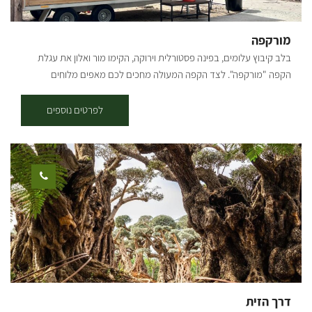
טעמים, המספרת את סיפורו של מותג בוטיק דרומי, המשלב יצירה,
חקלאות מקומית, טעם והשראה.
צרו קשר עוד היום לתיאום אירוע או
מורקפה
ביקור קבוצתי 077-7295959 [gallery columns="4" link="none"
בלב קיבוץ עלומים, בפינה פסטורלית וירוקה, הקימו מור ואלון את עגלת
ids="31947,31949,31951,31953,31955,31957,31959,31961"]
הקפה "מורקפה". לצד הקפה המעולה מחכים לכם מאפים מלוחים
ומתוקים, כריכים טריים, לחמים שנאפו באהבה, ועוגות שיגרמו לכם לעצור
לעוד ביס. הכול תוצרת בית, הכול בידיים של מור. חצר הראשונים, קיבוץ
לפרטים נוספים
עלומים. העגלה פתוחה בימי חמישי ושישי בשעות 8:30-13:30 ניתן לתאם
מראש ארוחות לקבוצות, אירועים פרטיים, איסוף של מגשי אירוח ואפילו
סדנאות. [gallery columns="5"
ids="29859,29857,29851,29863,29861,28733,28737,28747,28749,28
755,28757,28759,28767,28769,28771"]
דרך הזית