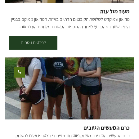
נשימה. אז כבר הבנתם מה הבילוי שלכם לסופ"ש הקרוב?
מעוז מול עזה
מוזיאון שמוקדש לשלושת הקיבוצים הדתיים באזור. המוזיאון ממוקם בבניין
היחיד ששרד מהקיבוץ לאחר ההתקפות הקשות במלחמת העצמאות.
המוזיאון מוקדש לשלושת הקיבוצים הדתיים באזור הנגב בזמן מלחמת
העצמאות: בארות יצחק, כפר דרום וסעד. בית הביטחון הישן של קבוץ סעד,
לפרטים נוספים
שופץ, ומשמש כיום כאתר פעיל, המספר את סיפור המאבק על האזור,
מלפני קום המדינה, ועד לאירועי מלחמת חרבות ברזל. בחצר האתר
מצויים שרידי סככת ההתכנסות, שנהרסה במלחמה, וכן דגם מוקטן של
הקיבוץ לפני המלחמה. בקומת הקרקע המונגשת, מוצג סרטון המספר על
הקמת הישוב, מפי הותיקים. בגג המבנה תצפית על האזור ורצועת עזה.
מכאן מובנים יותר, סיפורם של הישובים וארועי המלחמה. ההגעה לאתר
דרך כביש הגישה לכפר עזה ופניה שמאלה, דרומה, בכביש שדות עד לחנית
האתר. הביקור באתר בתשלום ובתיאום מראש בלבד.
כרם המעשים הטובים
כרם המעשים הטובים - משחק ניווט חוויתי וייחודי הצטרפו אלינו למשחק