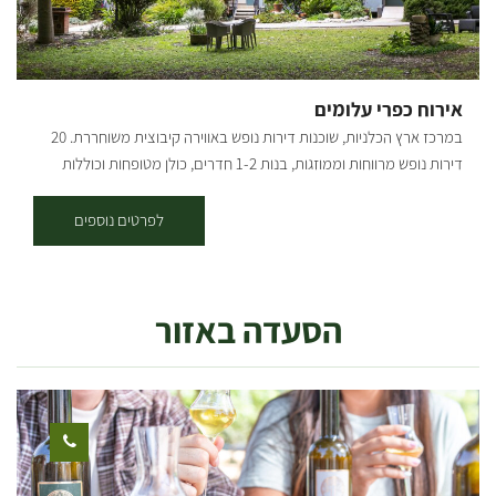
אירוח כפרי עלומים
במרכז ארץ הכלניות, שוכנות דירות נופש באווירה קיבוצית משוחררת. 20
דירות נופש מרווחות וממוזגות, בנות 1-2 חדרים, כולן מטופחות וכוללות
מטבחון וטלוויזיה דירות האירוח נמצאות בלב הקיבוץ, מרוכזות באזור אחד,
ומוקפות בנוי מיוחד ומטופח, מדשאות, פרחים ופינות חמד רבות. ארוחות
לפרטים נוספים
בכשרות מהודרת מוגשות בחדר האוכל בקיבוץ. האירוח מתאים לקהל דתי,
בקיבוץ קיים בית כנסת מטופח ולידו בית מדרש עם ספריה רחבה בו ניתן
לקיים מניין פרטי. לרשות האורחים עומדת בריכת שחייה (בעונה), בשעות
הסעדה באזור
נפרדות וכן אולם התכנסות ומשחקייה לילדים. במקום חניות לנכים, שבילים
מרווחים ושירותי נכים עם מאחזים. ישנן דירות מונגשות לנכים, וכך גם בית
הכנסת וחדר האוכל. אורחים/ות יקרים, עד להודעה חדשה, האירוח
בעלומים לפרטיים פתוח רק באמצע שבוע. קבוצות, חיילים ועובדים -
יכולים להזמין גם לסופ"ש. תודה על ההבנה, צוות תיירות עלומים.