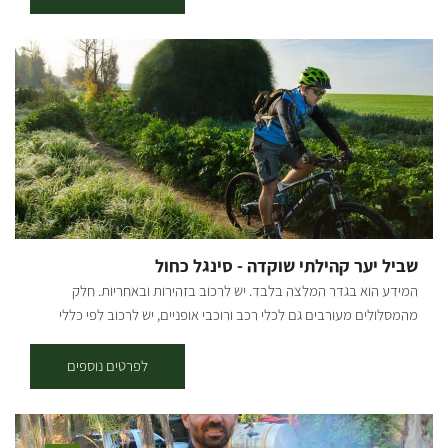
לעולם של יצירה ורוגע. אצלנו כל אחד יכול להיות אמן – גם אם זו פעם
ראשונה שאתם נוגעים בחימר. מה מחכה לכם בסטודיו? אנחנו מציעים מגוון
רחב של סדנאות המשלבות טכניקות מסורתיות עם טאץ' מודרני: חוויית
יצירה אותנטית בחיק הטבע: צאו איתנו למסע יצירתי בשדות ובין עצי היער,
שם נאסף יחד חומרי גלם טבעיים ונעבוד אותם לכלים ויצירות ישירות
בשטח. פיסול בחימר: עבודה תרפויטית ומרגיעה עם חומר הגלם הכי קדום
שיש. מגע ישיר, יצירות מיוחדות מלאות אופי ומרשימות. יציקות גבס: ללמוד
את סוד התבניות, לשחק עם אלמנטים מהיער והצומח וליצור תמונה
שמנציחה את הביקור בטבע בקו נקי וטבעי. פיסול בחוטי ברזל: "ציור
בתלת-ממד". יצירת אובייקטים עדינים המשלבים טבע ופיסול. הסדנה
שלכם, בדיוק כמו שדמיינתם. היופי בסטודיו שלנו הוא הגמישות, אנחנו
שביל יער קהילתי שוקדה - סינגל כחול
מאמינים שחוויה טובה מתחילה בהקשבה, ולכן אנחנו מזמינים אתכם לדבר
המידע הוא בגדר המלצה בלבד. יש לרכוב בזהירות ובאחריות. חלק
איתנו ולהתאים את הסדנא לחלומות שלכם: סדנאות זוגיות אינטימיות
מהמסלולים מעורבים גם לכלי רכב ורוכבי אופניים, יש לרכוב לפי כללי
ורומנטיות. ימי גיבוש לצוותים שרוצים לצאת מהקופסה. חגיגות משפחתיות
התנועה ולשים לב לשילוט. רמת קושי: קלה. אורך המסלול בק"מ: אורכו 7.5
רב-דוריות סבתא, אמא ונכדה סביב שולחן אחד. אפשרות לתיאום סדנאות
ק"מ נקודת התחלה וסיום: ניתן לצאת למסלול משתי נקודות התחלה וסיום -
לפרטים נוספים
גם בשעות הערב.
בארי ויער שוקדה (המסלול הינו מעגלי, חד-כיווני עם כיוון השעון). תקציר על
אזור הטיול: המסלול עובר בפינות הרחוקות והפורחות ביער שוקדה, הסינגל
משולט בשטח באמצעות עמודי עץ שעליהם לוח קטן בצבע כחול עם רוכב