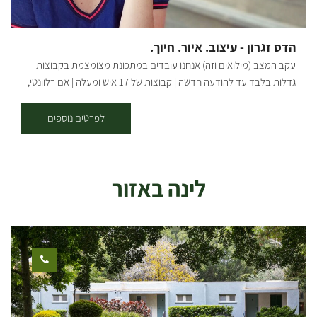
הדס זגרון - עיצוב. איור. חיוך.
עקב המצב (מילואים וזה) אנחנו עובדים במתכונת מצומצמת בקבוצות
גדלות בלבד עד להודעה חדשה | קבוצות של 17 איש ומעלה | אם רלוונטי,
דברו איתי ישירות בטלפון/ווטסאפ | בשורות טובות אהובים שלנו מוזמנים
לסטודיו המהמם שלנו במושב תקומה – סדנאות, מוצרי בטון, עץ, קקטוסים
לפרטים נוספים
והפתעות! בואו לשתול קקטוסים וסוקולנטים מבית האריזה, לקנות מתנות
מיוחדות בחנות, להזמין סדנה זוגית או משפחתית באווירה של כיף! בסטודיו
מתקיימות סדנאות שונות בהתאם לבקשתכם; סדנאות מוצרי בטון -
לינה באזור
עציצים בגדלים שונים, שלט לדלת, שעונים, תחתית לסיר ועוד. סדנאות
מוצרי עץ - מדף תלוי, תמונת חוטים דקורטיבית, קוביות השראה, מתלה
פותחן בירות, תחתיות לקפה ועוד. מוזיקה | פינת קפה | שירותים במקום
משך הסדנאות: שעה - שעה וחצי. גמיש לפי הצורך. מחיר: משתנה בהתאם
למספר המשתתפים בתיאום מראש. הסדנאות בתיאום מראש ב'-ה': 9:00-
14:00 שישי: 9:00-12:00 *ניתן להזמין סדנת ערב