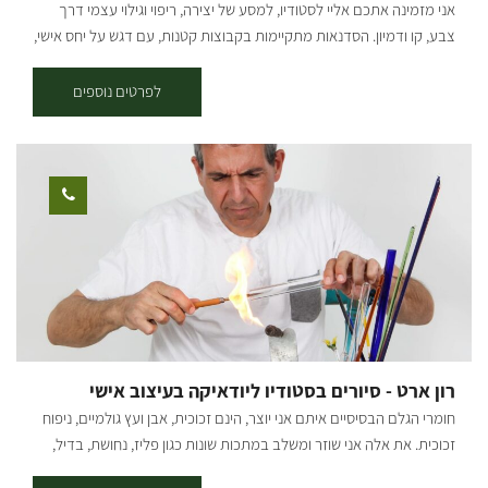
אני מזמינה אתכם אליי לסטודיו, למסע של יצירה, ריפוי וגילוי עצמי דרך
ids="29503,29495,29499,30083,30085,30087,30089,30091,30095,30
צבע, קו ודמיון. הסדנאות מתקיימות בקבוצות קטנות, עם דגש על יחס אישי,
097,29497,29501"]
מרחב בטוח וחוויית עומק גם למי שמגיע בלי ניסיון קודם. כתרפיסטית
באומנות שמתמחה בחיזוק חוסן נפשי, אני משלבת בכל מפגש כלים מעולם
לפרטים נוספים
התרפיה והמודעות, ומאפשרת לכל משתתף להתחבר פנימה, לשחרר ולתת
מקום לאמת הפנימית דרך היצירה. זוהי לא רק סדנת ציור – אלא חוויה
מרפאה, מעצימה ומשחררת . מגיל 5 ומעלה. עלות: 180 ש"ח למשתתף.
צילום: אמנון ארד
רון ארט - סיורים בסטודיו ליודאיקה בעיצוב אישי
חומרי הגלם הבסיסיים איתם אני יוצר, הינם זכוכית, אבן ועץ גולמיים, ניפוח
זכוכית. את אלה אני שוזר ומשלב במתכות שונות כגון פליז, נחושת, בדיל,
בסגנון ויטראז' וסגנונות משולבים אחרים. החומר הוא רק אתגר בשבילי