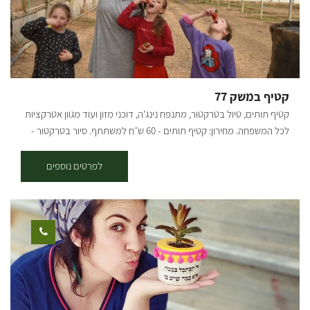
מגוון גדול של בעלי חיים ופריחה בעונת החורף והאביב. הרכיבה בסינגל היא
בכיוון המסומן - עם כיוון השעון. תקציר המסלול: סינגל יוצא מהחניון על
הגדה הדרומית של נחל גרר, בין הבתרונות לעצים. לאחר כ-3 ק"מ הסינגל
יוצא מהחורש ובפיצול ימינה עם הסימון הירוק למסלול הקצר או שמאלה
למסלול הארוך הכחול. המסלול עובר במישורים, נופי שדות, קירות לס
גבוהים ולאורך ערוץ נחל גרר. בהמשך המסלול קרדיט צילום: אילן שחם
קטיף במשק 77
מפה: *המידע מתוך אתרים לה מדווש ומסלולי אופניים בשטח עם קק"ל
קטיף תותים, טיול בטרקטור, מתנפח נינג'ה, דוכני מזון ועוד מגוון אטרקציות
לכל המשפחה. מחירון: קטיף תותים - 60 ש״ח למשתתף. סיור בטרקטור -
15 ש״ח למשתתף. כרטיס משולם קטיף+סיור - 70 ש״ח למשתתף.
לפרטים נוספים