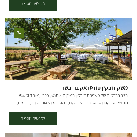
לפרטים נוספים
משק דובקין פודטראק בר-בשר
בלב הכרמים של משפחת דובקין במיקום אותנטי, כפרי ,מיוחד ומשגע
תמצאו את הפודטראק בר-בשר שלנו, המוקף מדשאות, שדות, כרמים,
אוויר פתוח ומוזיקה טובה. הפודטראק שלנו בקונספט Farm To Table, בשר
שמגיע מהקצבייה והמפעל המשפחתי "אחים דובקין" וירקות, בירות וחומרי
לפרטים נוספים
גלם מקומיים תוצרת המושב והעוטף. בתפריט משתנה לאירועים בו תוכלו
למצוא: המבורגר הבית, עראייס, אסאדו מפורק, שניצל בחלה, ציפס, סלט