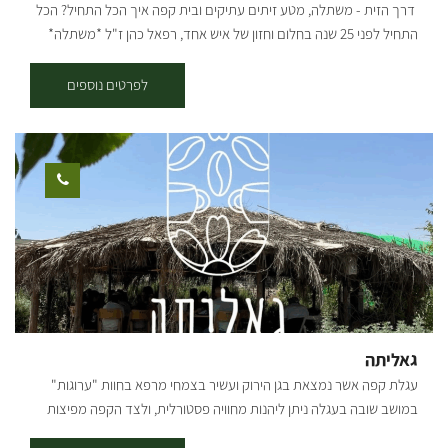
דרך הזית - משתלה, מטע זיתים עתיקים ובית קפה איך הכל התחיל? הכל
התחיל לפני 25 שנה בחלום וחזון של איש אחד, רפאל כהן ז"ל *משתלה*
*עציצים פורחים* *משפחה* *ובית* במהלך מחלתו של האב החל הבן
תמיר שהיה אחרי שירות צבאי לנהל את המשתלה. עם חזון ואמונה הקים
לפרטים נוספים
תמיר משתלה שמגדלת צמחים ומשווקת למשתלות בכל רחבי הארץ.. לפני
כשמונה שנים כאשר רצה לקנות עץ זית לביתו, פיתח תמיר אהבה לעצי
הזית, והחל באוסף עצי הזית, שהפך לאוסף הגדול בארץ! עם התפרצות
הקורונה החליט תמיר לפתוח את משתלת הבוטיק ״דרך הזית״ שבמרכזה
בית קפה, בו ניתן להנות ממגוון ארוחות, כמו ארוחות בוקר, פיצות, פוקצ’ות,
טוסטים, סלטים וכו׳.. קיימים אצלנו מגוון גדול של עצים בוגרים
וצעירים-ליצ'י מנגו אבוקדו ועוד שפע רב של עצי פרי. במטע זיתים ישנן
פינות חמד לישיבה, לבילוי זוגי או משפחתי. אפשר לאסוף מבית הקפה שלנו
שייקים/ מיצים סחוטים/ קפה ולרדת למטע הצמוד להנות בצלם של עצי
הזית והפרי באוירה עתיקה. אתם מוזמנים לחוויה של צמחים - אוכל - אהבה
גאליתה
עגלת קפה אשר נמצאת בגן הירוק ועשיר בצמחי מרפא בחוות "ערוגות"
במושב שובה בעגלה ניתן ליהנות מחוויה פסטורלית, ולצד הקפה מפיצות
מיוחדות הנאפות בטאבון במקום עם מאפים איכותיים ומיוחדים.