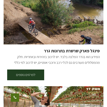
שורשים אישי ומרתק וסיפור ראשית ההתיישבות בנגב.. * טעמי המטבח
לבקר בגלריה בתאום מראש. (לא בשבת)
התימני מעשי ידיה של אורה, אותם טעמו אלפי מבקרים לא יוגשו עוד לצערי
אך נמשיך לארח אתכם עם מיץ מפירות הבוסתן ומכירת ליקרים. המקום
סגור בשבתות וחגי ישראל הביקור בתיאום מראש בלבד. אשמח לארח
אתכם
סינגל פארק שרשרת בתרונות גרר
המידע הוא בגדר המלצה בלבד. יש לרכוב בזהירות ובאחריות. חלק
מהמסלולים מעורבים גם לכלי רכב ורוכבי אופניים, יש לרכוב לפי כללי
התנועה ולשים לב לשילוט. רמת קושי: לולאה ראשונה - רמת רכיבה קלה,
לולאות שניה ושלישית - בינונית. אורך המסלול בק"מ: פארק שרשרת מערב
לפרטים נוספים
(לולאה ראשונה, סימון ירוק) - אורך 7.5 ק"מ. בתרונות גרר (סימון ירוק וסימון
כחול) – אורך 14.5 ק"מ. פארק שרשרת מזרח (סימון כחול) – אורך 16 ק"מ.
נקודת התחלה וסיום: פארק שרשת נחל גרר תקציר על אזור הטיול: נחל גרר
חוצה את כל הנגב הצפוני מיער להב ועד לים, כשבדרך הוא עובר במספר
נביעות המספקות מים לאורך כל השנה, וסביבן פארק שרשרת הנעים, בו