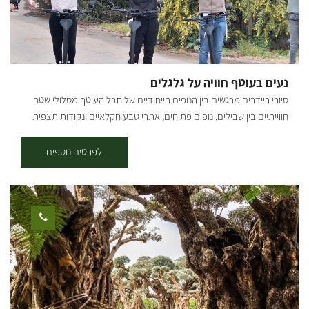
אשר חלקם אף מגיע מגינת הירק. הסדנאות מועברות במושב שרשרת
שבדרום, יתר השירותים ניתנים מאיזור הדרום (וצפון הנגב) ועד מרכז
הארץ. ניתן לרכוש במקום יינות טבעיים ללא חומרים משמרים (בתאום
מראש) סוגי היינות הזמינים לרכישה: קברנה/מרלו/שיראז 2020,
קברנה/מרלו 2021, קברנה/מרלו 2022, שיראז 2022.סדנאות בישול
נעים בעוטף חוויה על גלגלים
וארוחות של השף רודד אצל השף רודד במושב שרשרת - ימי שישי ביקב
סיורי ריידרים מרגשים בין הנופים הייחודיים של חבל העוטף מסלולי שטח
רודד אחרי הפסקה ביום שישי נפתח לקהל הרחב את היקב שלנו, בואו
חווייתיים בין שבילים, נופים פתוחים, אתרי טבע חקלאיים ונקודות תצפית
להתפנק בטעימות יין, תפריט בשרי עשיר, סיורים ביקב, טיול במשק ועוד…
מרהיבות.הדרכה אותנטית ממדריכים תושבי האזור שמשתפים מהחוויה
לרגל הפתיחה טעימה של 2 סוגי יין - בחינם! אז מחכים לכם כל יום שישי בין
האישית ומהסיפור המקומי והכל באווירה קלילה, מהנה ובטוחה. משך הסיור
לפרטים נוספים
השעות 10:30-15:00. [gallery
בין שעה לשעתיים (בהתאם לבחירה). למי זה מתאים: הרכיבה מגיל 16
ids="29211,25275,25277,29207,29209,25271,25273,25279,25281"]
ומעלה , ילדים בגילאי 1-4 במושב רתום מאחורה, ילדים בגילאי 5-12 ניתן
להרכיב עם ההורה. * יש להגיע עם נעליים סגורות ולחתום על הצהרת
בריאות. שעות פעילות: ימים א'-ו' בתיאום מראש. להזמנות: