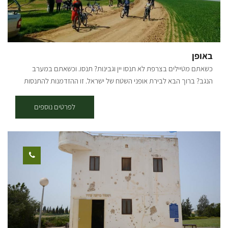
באופן
כשאתם מטיילים בצרפת לא תנסו יין וגבינות? תנסו. וכשאתם במערב
הנגב? ברוך הבא לבירת אופני השטח של ישראל. זו ההזדמנות להתנסות
ולהכיר לילדים וגם לכם סינגלים לכל המשפחה, רק אתם והנגב. אזור
יפהפה עם שפע של אפשרויות רכיבה לכל המשפחה פתוח כל ימי השבוע
לפרטים נוספים
בין השעות 7:30 – 20:00, בתיאום מראש אפשרות השכרת אופניים רגילה.
אפשרות ניוד האופניים מחוץ ליכיני אל המקום הרצוי עבור קבוצות. אפשרות
לטיול אופניים מודרך: זוגות, משפחות, גופים. מאוד מומלץ בסופי שבוע,
חגים, ותקופת פריחת הכלניות. כל מטייל שמגיע ורוכב עצמאית מקבל מפה
והמלצות היכן לרכב וכמובן אנחנו ניידים לעזרה בשטח במקרה של תקלה.
המרכז נמצא סמוך ליציאה נוחה וצמודה לשטח מדהים עם מגוון אפשרויות
רכיבה: רמה קלה שמתאימה לכולם, רמה בינונית, רמה גבוהה לחובבי
אקסטרים – סינגל ניר משה. המסלולים המומלצים שלנו מגיעים ומתחברים
אל יער ניר משה (כ 2 ק"מ מנקודת ההתחלה עד ליער) שכולל מסלול היקפי
מסביב ליער ובתוכו על שביל לבן חדש שנסלל ועובר דרך נוף מרהיב ועוצר